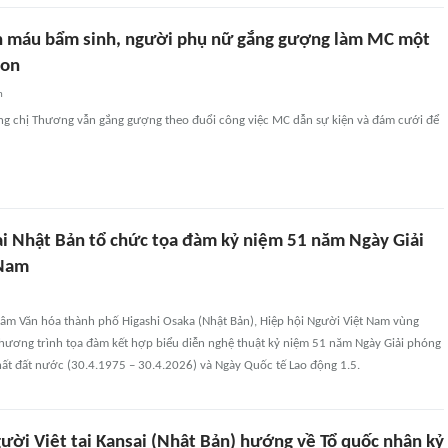
n máu bẩm sinh, người phụ nữ gắng gượng làm MC một
con
n
 chị Thương vẫn gắng gượng theo đuổi công việc MC dẫn sự kiện và đám cưới để
ại Nhật Bản tổ chức tọa đàm kỷ niệm 51 năm Ngày Giải
 Nam
 tâm Văn hóa thành phố Higashi Osaka (Nhật Bản), Hiệp hội Người Việt Nam vùng
chương trình tọa đàm kết hợp biểu diễn nghệ thuật kỷ niệm 51 năm Ngày Giải phóng
ất đất nước (30.4.1975 – 30.4.2026) và Ngày Quốc tế Lao động 1.5.
ười Việt tại Kansai (Nhật Bản) hướng về Tổ quốc nhân kỷ