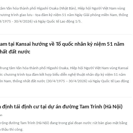
 tâm Văn hóa thành phố Higashi Osaka (Nhật Bản), Hiệp hội Người Việt Nam vùng
chương trình giao lưu - tọa đàm kỷ niệm 51 năm Ngày Giải phóng miền Nam, thống
4/1975 - 30/4/2026) và Ngày Quốc tế Lao động 1/5.
am tại Kansai hướng về Tổ quốc nhân kỷ niệm 51 năm
hất đất nước
 Trung tâm Văn hóa thành phố Higashi Osaka, Hiệp hội Người Việt Nam vùng Kansai
hức chương trình tọa đàm kết hợp biểu diễn nghệ thuật nhân dịp kỷ niệm 51 năm
ền Nam, thống nhất đất nước (30/4/1975 – 30/4/2026) và Ngày Quốc tế Lao động
 định tái định cư tại dự án đường Tam Trinh (Hà Nội)
an
 rộng đường Tam Trinh (Hà Nội) đang trong giai đoạn nước rút bàn giao mặt bằng
 thầu thi công.