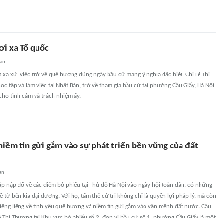
ơi xa Tổ quốc
uan
t xa xứ, việc trở về quê hương đúng ngày bầu cử mang ý nghĩa đặc biệt. Chị Lê Thị
c tập và làm việc tại Nhật Bản, trở về tham gia bầu cử tại phường Cầu Giấy, Hà Nội
cho tình cảm và trách nhiệm ấy.
niềm tin gửi gắm vào sự phát triển bền vững của đất
an
p nập đổ về các điểm bỏ phiếu tại Thủ đô Hà Nội vào ngày hội toàn dân, có những
ề từ bên kia đại dương. Với họ, tấm thẻ cử tri không chỉ là quyền lợi pháp lý, mà còn
thiêng liêng về tình yêu quê hương và niềm tin gửi gắm vào vận mệnh đất nước. Câu
ê Thị Thương tại Khu vực bỏ phiếu số 2, đơn vị bầu cử số 1, phường Cầu Giấy là một