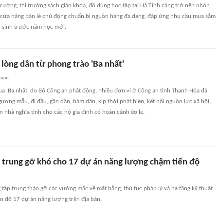
rường, thị trường sách giáo khoa, đồ dùng học tập tại Hà Tĩnh càng trở nên nhộn
, cửa hàng bán lẻ chủ động chuẩn bị nguồn hàng đa dạng, đáp ứng nhu cầu mua sắm
 sinh trước năm học mới.
lòng dân từ phong trào 'Ba nhất'
quan
ua 'Ba nhất' do Bộ Công an phát động, nhiều đơn vị ở Công an tỉnh Thanh Hóa đã
gương mẫu, đi đầu, gần dân, bám dân, kịp thời phát hiện, kết nối nguồn lực xã hội,
nhà nghĩa tình cho các hộ gia đình có hoàn cảnh éo le.
p trung gỡ khó cho 17 dự án năng lượng chậm tiến độ
 tập trung tháo gỡ các vướng mắc về mặt bằng, thủ tục pháp lý và hạ tầng kỹ thuật
n độ 17 dự án năng lượng trên địa bàn.