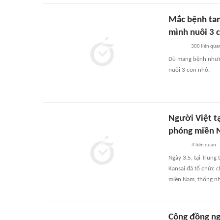
Mắc bệnh ta
mình nuôi 3 
300
liên qua
Dù mang bệnh nhưng
nuôi 3 con nhỏ.
Người Việt t
phóng miền
4
liên quan
Ngày 3.5, tại Trung
Kansai đã tổ chức 
miền Nam, thống nh
Cộng đồng ng