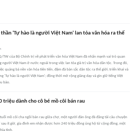
 thần 'Tự hào là người Việt Nam' lan tỏa văn hóa ra thế
n
Q/TW của Bộ Chính trị về phát triển văn hóa Việt Nam đã nhấn mạnh vai trò quan
 người Việt Nam ở nước ngoài trong việc lan tỏa giá trị văn hóa dân tộc. Trong đó,
ệc quảng bá nền văn hóa tiên tiến, đậm đà bản sắc dân tộc ra thế giới; triển khai và
ng 'Tự hào là người Việt Nam'; đồng thời mở rộng giảng dạy và gìn giữ tiếng Việt
ều bào.
 triệu dành cho cô bé mồ côi bán rau
tuổi mồ côi cha ngồi bán rau giữa chợ, một người đàn ông đã đăng tải câu chuyện
ỉ sau ít giờ, gia đình em nhận được hơn 240 triệu đồng ủng hộ từ cộng đồng, một
hĩa tình.