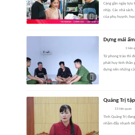
Càng gần ngày tựu t
nhịp. Các nhà sách
của phụ huynh, học
Dựng mái ấm 
1
liên 
Từ phong trào thi đ
phát huy tinh thần 
dựng nên những căn 
Quảng Trị tậ
53
liên quan
Tỉnh Quảng Trị đang
nhằm đẩy nhanh tiế