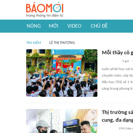
NÓNG
MỚI
VIDEO
CHỦ ĐỀ
TÌM KIẾM
LÊ THỊ THƯƠNG
Mỗi thầy cô 
5 giờ
Luôn phát huy vai t
chuyên môn, xây dự
tiểu học (TH) số 1 
sáng trong phong tr
Thị trường s
cung, đa dạn
1943
liên 