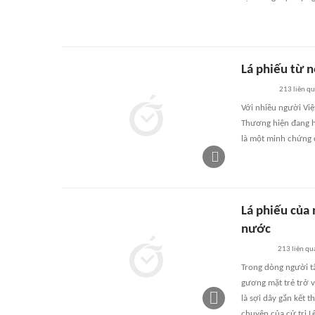
Lá phiếu từ n
213
liên q
Với nhiều người Việ
Thương hiện đang họ
là một minh chứng 
Lá phiếu của 
nước
213
liên qu
Trong dòng người tấ
gương mặt trẻ trở v
là sợi dây gắn kết 
chuyện của cử tri L