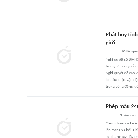
Phát huy tinh
giới
183
liên qua
Nghị quyết số 80-N
trọng của cộng đồng
Nghị quyết đề cao vi
lan tỏa cuộc vận độ
trong cộng đồng ki
Phép màu 240
3
liên quan
Chứng kiến cô bé 6 
lên mạng xã hội. Ch
sự chung tay đầy ng