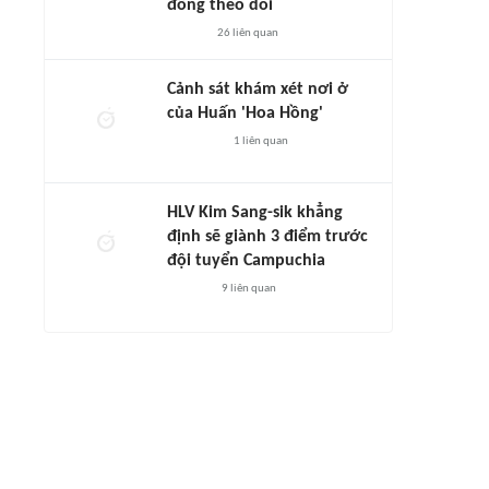
đông theo dõi
26
liên quan
Cảnh sát khám xét nơi ở
của Huấn 'Hoa Hồng'
1
liên quan
HLV Kim Sang-sik khẳng
định sẽ giành 3 điểm trước
đội tuyển Campuchia
9
liên quan