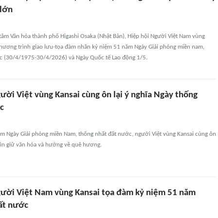
 lớn
 tâm Văn hóa thành phố Higashi Osaka (Nhật Bản), Hiệp hội Người Việt Nam vùng
chương trình giao lưu-tọa đàm nhân kỷ niệm 51 năm Ngày Giải phóng miền nam,
c (30/4/1975-30/4/2026) và Ngày Quốc tế Lao động 1/5.
ười Việt vùng Kansai cùng ôn lại ý nghĩa Ngày thống
c
m Ngày Giải phóng miền Nam, thống nhất đất nước, người Việt vùng Kansai cùng ôn
, gìn giữ văn hóa và hướng về quê hương.
ười Việt Nam vùng Kansai tọa đàm kỷ niệm 51 năm
ất nước