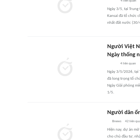
4
liên quan
Ngày 3/5, tại Trung
Kansai đã tổ chức 
nhất đất nước (30/
Người Việt N
Ngày thống n
4
liên quan
Ngày 3/5/2026, tại
đã long trọng tổ c
Ngày Giải phóng mi
1/5.
Người dân ổn
Bnews
42
liên qu
Hiện nay, dự án mở
cho chủ đầu tư, nhà