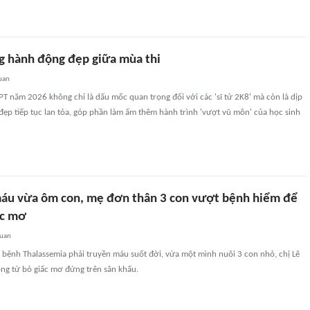
g hành động đẹp giữa mùa thi
uan
HPT năm 2026 không chỉ là dấu mốc quan trọng đối với các 'sĩ tử 2K8' mà còn là dịp
ẹp tiếp tục lan tỏa, góp phần làm ấm thêm hành trình 'vượt vũ môn' của học sinh
áu vừa ôm con, mẹ đơn thân 3 con vượt bệnh hiểm để
ớc mơ
quan
 bệnh Thalassemia phải truyền máu suốt đời, vừa một mình nuôi 3 con nhỏ, chị Lê
ng từ bỏ giấc mơ đứng trên sân khấu.