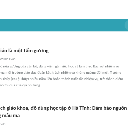
giáo là một tấm gương
59
liên quan
rò nêu gương của cán bộ, đảng viên, gắn việc học và làm theo Bác với nhiệm vụ
ng môi trường giáo dục đoàn kết, trách nhiệm và không ngừng đổi mới, Trường
An Thủy (xã Lệ Thủy) nhiều năm liền hoàn thành xuất sắc nhiệm vụ, trở thành điểm
ào thi đua của địa phương.
ách giáo khoa, đồ dùng học tập ở Hà Tĩnh: Đảm bảo nguồn
g mẫu mã
quan