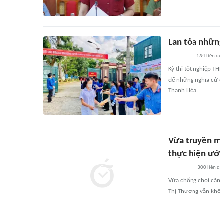
Lan tỏa nhữn
134
liên q
Kỳ thi tốt nghiệp T
để những nghĩa cử đ
Thanh Hóa.
Vừa truyền m
thực hiện ư
300
liên 
Vừa chống chọi căn
Thị Thương vẫn khô