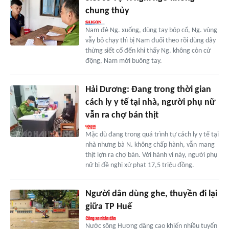
chung thủy
Nam đè Ng. xuống, dùng tay bóp cổ, Ng. vùng
vẫy bỏ chạy thì bị Nam đuổi theo rồi dùng dây
thừng siết cổ đến khi thấy Ng. không còn cử
động, Nam mới buông tay.
Hải Dương: Đang trong thời gian
cách ly y tế tại nhà, người phụ nữ
vẫn ra chợ bán thịt
Mặc dù đang trong quá trình tự cách ly y tế tại
nhà nhưng bà N. không chấp hành, vẫn mang
thịt lợn ra chợ bán. Với hành vi này, người phụ
nữ bị đề nghị xử phạt 17,5 triệu đồng.
Người dân dùng ghe, thuyền đi lại
giữa TP Huế
Nước sông Hương dâng cao khiến nhiều tuyến