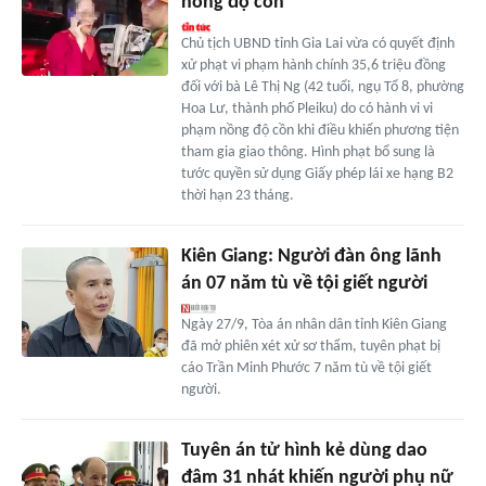
nồng độ cồn
Chủ tịch UBND tỉnh Gia Lai vừa có quyết định
xử phạt vi phạm hành chính 35,6 triệu đồng
đối với bà Lê Thị Ng (42 tuổi, ngụ Tổ 8, phường
Hoa Lư, thành phố Pleiku) do có hành vi vi
phạm nồng độ cồn khi điều khiển phương tiện
tham gia giao thông. Hình phạt bổ sung là
tước quyền sử dụng Giấy phép lái xe hạng B2
thời hạn 23 tháng.
Kiên Giang: Người đàn ông lãnh
án 07 năm tù về tội giết người
Ngày 27/9, Tòa án nhân dân tỉnh Kiên Giang
đã mở phiên xét xử sơ thẩm, tuyên phạt bị
cáo Trần Minh Phước 7 năm tù về tội giết
người.
Tuyên án tử hình kẻ dùng dao
đâm 31 nhát khiến người phụ nữ