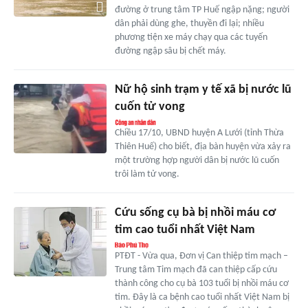
đường ở trung tâm TP Huế ngập nặng; người
dân phải dùng ghe, thuyền đi lại; nhiều
phương tiện xe máy chạy qua các tuyến
đường ngập sâu bị chết máy.
Nữ hộ sinh trạm y tế xã bị nước lũ
cuốn tử vong
Chiều 17/10, UBND huyện A Lưới (tỉnh Thừa
Thiên Huế) cho biết, địa bàn huyện vừa xảy ra
một trường hợp người dân bị nước lũ cuốn
trôi làm tử vong.
Cứu sống cụ bà bị nhồi máu cơ
tim cao tuổi nhất Việt Nam
PTĐT - Vừa qua, Đơn vị Can thiệp tim mạch –
Trung tâm Tim mạch đã can thiệp cấp cứu
thành công cho cụ bà 103 tuổi bị nhồi máu cơ
tim. Đây là ca bệnh cao tuổi nhất Việt Nam bị