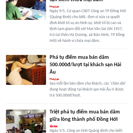
Ngày 9/5, Cơ quan CSĐT Công an TP Đồng Hới
(Quảng Bình) cho biết, đơn vị vừa ra quyết
định khởi tố vụ án hình sự, khởi tố bị can và
lệnh tạm giam đối với Mai Văn Sai (SN 1957,
trú tại thôn Hà Dương, xã Bảo Ninh, TP Đồng
Hới) về hành vi chứa mại dâm.
Phá tụ điểm mua bán dâm
500.000đ/lượt tại khách sạn Hải
Âu
Sau mỗi lần bán dâm cho khách, các 'chân dài'
đang hoạt động tại khách sạn Hải Âu II được
trả 500.000đ/lượt.
Triệt phá tụ điểm mua bán dâm
giữa lòng thành phố Đồng Hới
Ngày 5/5, Công an tỉnh Quảng Bình cho biết: