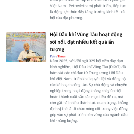
Nam (tiền thân là Tập đoàn Dầu khí Quốc gia
Việt Nam - Petrovietnam) phát triển, tiếp tục
là động lực thúc đẩy tăng trưởng kinh tế - xã
hội của địa phương.
Hội Dầu khí Vũng Tàu hoạt động
sôi nổi, đạt nhiều kết quả ấn
tượng
Năm 2025, với đội ngũ 325 hội viên dày dạn
kinh nghiệm, Hội Dầu khí Vũng Tàu (DKVT) đã
bám sát các chỉ đạo từ Trung ương Hội Dầu
khí Việt Nam, triển khai quyết liệt và đồng bộ
các kế hoạch công tác. Sự chủ động và chuyên
nghiệp trong hoạt động không chỉ giúp Hội
hoàn thành xuất sắc các mục tiêu đề ra, mà
còn gặt hái nhiều thành tựu quan trọng, khẳng
định vị thế là tổ chức nòng cốt trong việc đóng
góp vào sự phát triển bền vững của ngành dầu
khí - năng lượng.