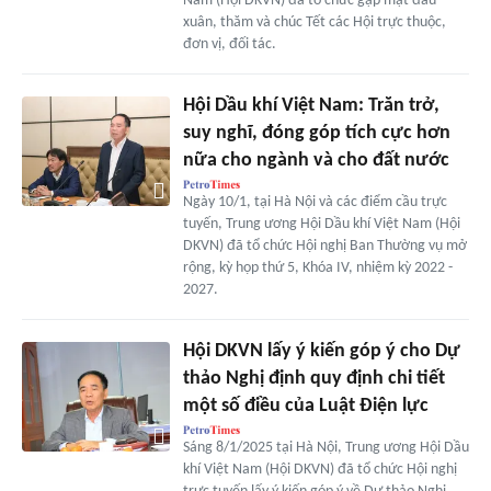
Nam (Hội DKVN) đã tổ chức gặp mặt đầu
xuân, thăm và chúc Tết các Hội trực thuộc,
đơn vị, đối tác.
Hội Dầu khí Việt Nam: Trăn trở,
suy nghĩ, đóng góp tích cực hơn
nữa cho ngành và cho đất nước
Ngày 10/1, tại Hà Nội và các điểm cầu trực
tuyến, Trung ương Hội Dầu khí Việt Nam (Hội
DKVN) đã tổ chức Hội nghị Ban Thường vụ mở
rộng, kỳ họp thứ 5, Khóa IV, nhiệm kỳ 2022 -
2027.
Hội DKVN lấy ý kiến góp ý cho Dự
thảo Nghị định quy định chi tiết
một số điều của Luật Điện lực
Sáng 8/1/2025 tại Hà Nội, Trung ương Hội Dầu
khí Việt Nam (Hội DKVN) đã tổ chức Hội nghị