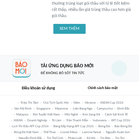
thường trúng loạt gói thầu với tỷ lệ tiết kiệm
rất thấp, nhiều lần giá trúng thầu cao hơn giá
gói thầu.
XEM THÊM
TẢI ỨNG DỤNG BÁO MỚI
ĐỂ KHÔNG BỎ SÓT TIN TỨC
Điều khoản sử dụng
Chính sách bảo mật
Triệu Thị Tâm
Chủ Tịch Quốc Hội
Năm
Ukraine
ASEAN Cup 2026
Sân Mỹ Đình
Singapore
Myanmar
Liên Bang Nga
Campuchia
Đình Bắc
Malaysia
Đội Tuyển Việt Nam
Mũi Nghê
Kim Sang-Sik
Cảnh Sát Kinh Tế
ASEAN
Doanh Nghiệp
Tô Lâm
Trần Thanh Mẫn
Indonesia
AFF Cup 2026
Lịch Thi Đấu AFF Cup 2026
Bảng Xếp Hạng AFF Cup 2026
Bóng Đá
Báo Bóng Đá
Bóng Đá Việt Nam
Thể Thao
Lionel Messi
Lamine Yamal
Nguyễn Xuân Son
Nguyễn Đình Bắc
Tin Thế Giới
Pháp Luật
Xã Hội
Tin Bão
Tin Tức