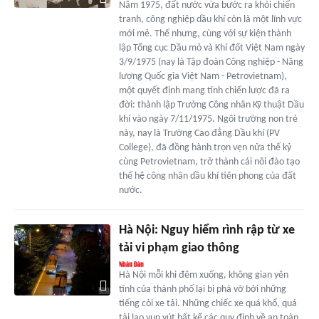
Năm 1975, đất nước vừa bước ra khỏi chiến
tranh, công nghiệp dầu khí còn là một lĩnh vực
mới mẻ. Thế nhưng, cùng với sự kiện thành
lập Tổng cục Dầu mỏ và Khí đốt Việt Nam ngày
3/9/1975 (nay là Tập đoàn Công nghiệp - Năng
lượng Quốc gia Việt Nam - Petrovietnam),
một quyết định mang tính chiến lược đã ra
đời: thành lập Trường Công nhân Kỹ thuật Dầu
khí vào ngày 7/11/1975. Ngôi trường non trẻ
này, nay là Trường Cao đẳng Dầu khí (PV
College), đã đồng hành trọn vẹn nửa thế kỷ
cùng Petrovietnam, trở thành cái nôi đào tạo
thế hệ công nhân dầu khí tiên phong của đất
nước.
Hà Nội: Nguy hiểm rình rập từ xe
tải vi phạm giao thông
Hà Nội mỗi khi đêm xuống, không gian yên
tĩnh của thành phố lại bị phá vỡ bởi những
tiếng còi xe tải. Những chiếc xe quá khổ, quá
tải lao vun vút bất kể các quy định về an toàn