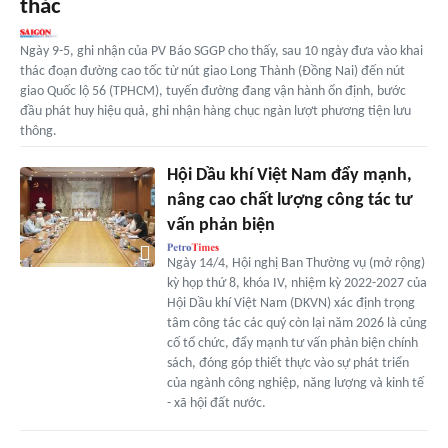
thác
Ngày 9-5, ghi nhận của PV Báo SGGP cho thấy, sau 10 ngày đưa vào khai
thác đoạn đường cao tốc từ nút giao Long Thành (Đồng Nai) đến nút
giao Quốc lộ 56 (TPHCM), tuyến đường đang vận hành ổn định, bước
đầu phát huy hiệu quả, ghi nhận hàng chục ngàn lượt phương tiện lưu
thông.
Hội Dầu khí Việt Nam đẩy mạnh,
nâng cao chất lượng công tác tư
vấn phản biện
Ngày 14/4, Hội nghị Ban Thường vụ (mở rộng)
kỳ họp thứ 8, khóa IV, nhiệm kỳ 2022-2027 của
Hội Dầu khí Việt Nam (DKVN) xác định trọng
tâm công tác các quý còn lại năm 2026 là củng
cố tổ chức, đẩy mạnh tư vấn phản biện chính
sách, đóng góp thiết thực vào sự phát triển
của ngành công nghiệp, năng lượng và kinh tế
- xã hội đất nước.