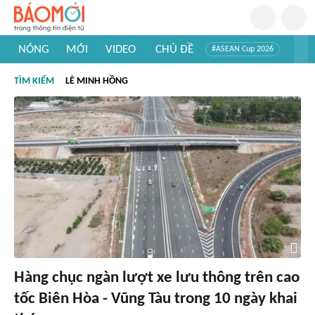
NÓNG
MỚI
VIDEO
CHỦ ĐỀ
#ASEAN Cup 2026
#Trí tuệ nhân tạo
#Mỹ - Iran
#Khám phá Việt Nam
TÌM KIẾM
LÊ MINH HỒNG
#Khám phá thế giới
Hàng chục ngàn lượt xe lưu thông trên cao
tốc Biên Hòa - Vũng Tàu trong 10 ngày khai