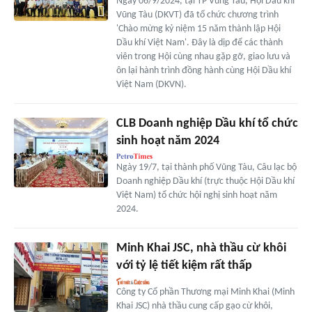
Ngày 06/9/2024, tại TP Vũng Tàu, Hội Dầu khí
Vũng Tàu (DKVT) đã tổ chức chương trình
'Chào mừng kỷ niệm 15 năm thành lập Hội
Dầu khí Việt Nam'. Đây là dịp để các thành
viên trong Hội cùng nhau gặp gỡ, giao lưu và
ôn lại hành trình đồng hành cùng Hội Dầu khí
Việt Nam (DKVN).
CLB Doanh nghiệp Dầu khí tổ chức
sinh hoạt năm 2024
Ngày 19/7, tại thành phố Vũng Tàu, Câu lạc bộ
Doanh nghiệp Dầu khí (trực thuộc Hội Dầu khí
Việt Nam) tổ chức hội nghị sinh hoạt năm
2024.
Minh Khai JSC, nhà thầu cừ khôi
với tỷ lệ tiết kiệm rất thấp
Công ty Cổ phần Thương mại Minh Khai (Minh
Khai JSC) nhà thầu cung cấp gạo cừ khôi,