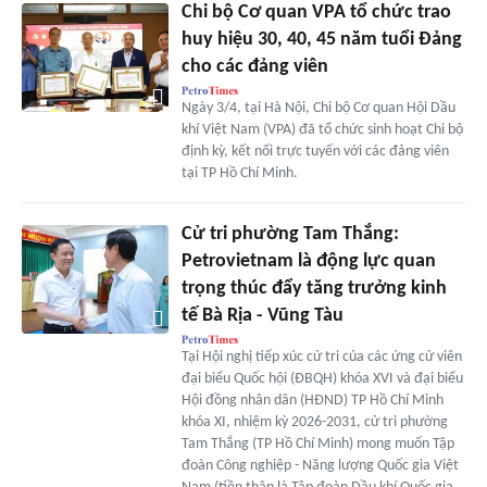
Chi bộ Cơ quan VPA tổ chức trao
huy hiệu 30, 40, 45 năm tuổi Đảng
cho các đảng viên
Ngày 3/4, tại Hà Nội, Chi bộ Cơ quan Hội Dầu
khí Việt Nam (VPA) đã tổ chức sinh hoạt Chi bộ
định kỳ, kết nối trực tuyến với các đảng viên
tại TP Hồ Chí Minh.
Cử tri phường Tam Thắng:
Petrovietnam là động lực quan
trọng thúc đẩy tăng trưởng kinh
tế Bà Rịa - Vũng Tàu
Tại Hội nghị tiếp xúc cử tri của các ứng cử viên
đại biểu Quốc hội (ĐBQH) khóa XVI và đại biểu
Hội đồng nhân dân (HĐND) TP Hồ Chí Minh
khóa XI, nhiệm kỳ 2026-2031, cử tri phường
Tam Thắng (TP Hồ Chí Minh) mong muốn Tập
đoàn Công nghiệp - Năng lượng Quốc gia Việt