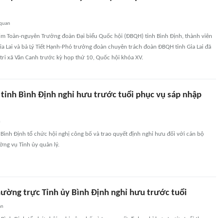
 quan
Kim Toàn-nguyên Trưởng đoàn Đại biểu Quốc hội (ĐBQH) tỉnh Bình Định, thành viên
a Lai và bà Lý Tiết Hạnh-Phó trưởng đoàn chuyên trách đoàn ĐBQH tỉnh Gia Lai đã
 tri xã Vân Canh trước kỳ họp thứ 10, Quốc hội khóa XV.
 tỉnh Bình Định nghỉ hưu trước tuổi phục vụ sáp nhập
n
 Bình Định tổ chức hội nghị công bố và trao quyết định nghỉ hưu đối với cán bộ
ờng vụ Tỉnh ủy quản lý.
hường trực Tỉnh ủy Bình Định nghỉ hưu trước tuổi
an