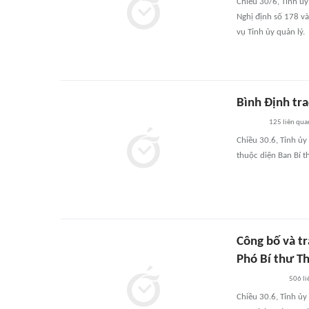
Chiều 30/6, Tỉnh ủy
Nghị định số 178 và
vụ Tỉnh ủy quản lý.
Bình Định tr
125
liên qua
Chiều 30.6, Tỉnh ủy
thuộc diện Ban Bí t
Công bố và tr
Phó Bí thư T
506
li
Chiều 30.6, Tỉnh ủy