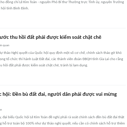
cho đồng chí Lê Kim Toàn - nguyên Phó Bí thư Thường trực Tỉnh ủy, nguyên Trưởng
hội tỉnh Bình Định.
ước thu hồi đất phải được kiểm soát chặt chẽ
ên quan
 dự thảo Nghị quyết của Quốc hội quy định một số cơ chế, chính sách tháo gỡ khó
ng tổ chức thi hành Luật Đất đai, các thành viên đoàn ĐBQH tỉnh Gia Lai cho rằng
 hồi đất phải được kiểm soát chặt chẽ, tránh bị lạm dụng.
c hội: Đền bù đất đai, người dân phải được vui mừng
an
 đại biểu Quốc hội Lê Kim Toàn đề nghị phải rà soát chính sách đền bù đất đai thật
g hỗ trợ toàn bộ 100% như dự thảo nghị quyết, nếu cần có chính sách hỗ trợ thêm