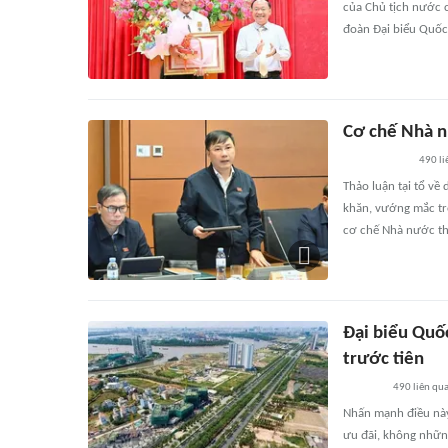
của Chủ tịch nước 
đoàn Đại biểu Quốc 
Cơ chế Nhà n
490
li
Thảo luận tại tổ về
khăn, vướng mắc tro
cơ chế Nhà nước thu
Đại biểu Quố
trước tiên
490
liên qu
Nhấn mạnh điều này,
ưu đãi, không nhữn