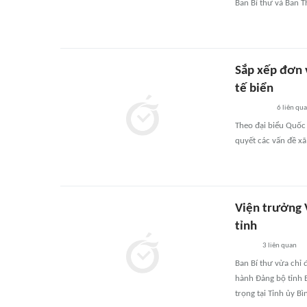
Ban Bí thư và Ban T
Sắp xếp đơn v
tế biển
6
liên qu
Theo đại biểu Quốc 
quyết các vấn đề xã 
Viện trưởng 
tỉnh
3
liên quan
Ban Bí thư vừa chỉ 
hành Đảng bộ tỉnh 
trọng tại Tỉnh ủy Bì