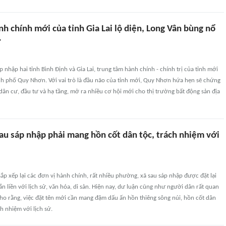
h chính mới của tỉnh Gia Lai lộ diện, Long Vân bùng nổ
ư
 nhập hai tỉnh Bình Định và Gia Lai, trung tâm hành chính - chính trị của tỉnh mới
ành phố Quy Nhơn. Với vai trò là đầu não của tỉnh mới, Quy Nhơn hứa hẹn sẽ chứng
dân cư, đầu tư và hạ tầng, mở ra nhiều cơ hội mới cho thị trường bất động sản địa
au sáp nhập phải mang hồn cốt dân tộc, trách nhiệm với
sắp xếp lại các đơn vị hành chính, rất nhiều phường, xã sau sáp nhập được đặt lại
ắn liền với lịch sử, văn hóa, di sản. Hiện nay, dư luận cũng như người dân rất quan
ho rằng, việc đặt tên mới cần mang đậm dấu ấn hồn thiêng sông núi, hồn cốt dân
ch nhiệm với lịch sử.