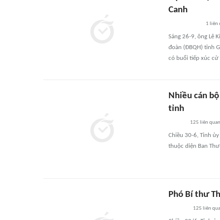
Canh
1
liên
Sáng 26-9, ông Lê 
đoàn (ĐBQH) tỉnh Gi
có buổi tiếp xúc cử
Nhiều cán bộ
tỉnh
125
liên qua
Chiều 30-6, Tỉnh ủy
thuộc diện Ban Thư
Phó Bí thư T
125
liên qu