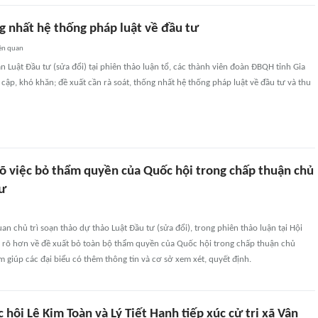
g nhất hệ thống pháp luật về đầu tư
ên quan
n Luật Đầu tư (sửa đổi) tại phiên thảo luận tổ, các thành viên đoàn ĐBQH tỉnh Gia
t cập, khó khăn; đề xuất cần rà soát, thống nhất hệ thống pháp luật về đầu tư và thu
rõ việc bỏ thẩm quyền của Quốc hội trong chấp thuận chủ
tư
n chủ trì soạn thảo dự thảo Luật Đầu tư (sửa đổi), trong phiên thảo luận tại Hội
 rõ hơn về đề xuất bỏ toàn bộ thẩm quyền của Quốc hội trong chấp thuận chủ
 giúp các đại biểu có thêm thông tin và cơ sở xem xét, quyết định.
 hội Lê Kim Toàn và Lý Tiết Hạnh tiếp xúc cử tri xã Vân