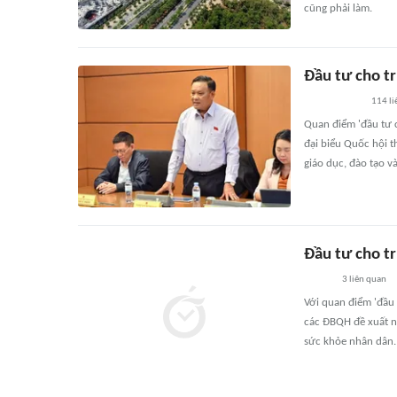
cũng phải làm.
Đầu tư cho t
114
li
Quan điểm 'đầu tư 
đại biểu Quốc hội t
giáo dục, đào tạo 
Đầu tư cho t
3
liên quan
Với quan điểm 'đầu 
các ĐBQH đề xuất nh
sức khỏe nhân dân.