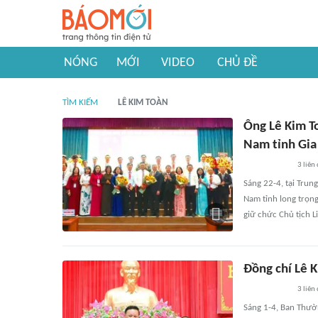
NÓNG
MỚI
VIDEO
CHỦ ĐỀ
TÌM KIẾM
LÊ KIM TOÀN
Ông Lê Kim To
Nam tỉnh Gia 
3
liên
Sáng 22-4, tại Trun
Nam tỉnh long trọng
giữ chức Chủ tịch L
Đồng chí Lê 
3
liên
Sáng 1-4, Ban Thườn