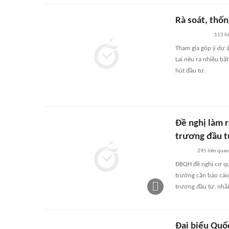
Rà soát, thốn
113
li
Tham gia góp ý dự á
Lai nêu ra nhiều bấ
hút đầu tư.
Đề nghị làm 
trương đầu 
295
liên quan
ĐBQH đề nghị cơ qua
trường cần báo cáo
trương đầu tư, nhằm
Đại biểu Quốc