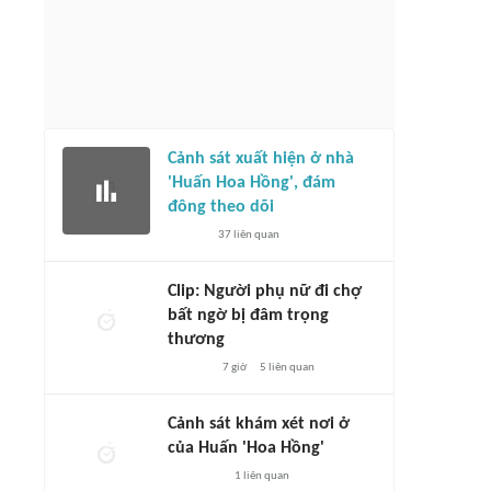
Cảnh sát xuất hiện ở nhà
'Huấn Hoa Hồng', đám
đông theo dõi
37
liên quan
Clip: Người phụ nữ đi chợ
bất ngờ bị đâm trọng
thương
7 giờ
5
liên quan
Cảnh sát khám xét nơi ở
của Huấn 'Hoa Hồng'
1
liên quan