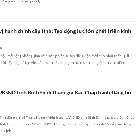
hường vụ Tỉnh ủy quản lý.
ị hành chính cấp tỉnh: Tạo động lực lớn phát triển kinh
an
hội, mở rộng không gian về hướng biển sẽ tạo điều kiện mới cho phát triển, giải
hội, đặc biệt là tạo việc làm, sinh kế cho người dân sinh sống ở khu vực biển.
VKSND tỉnh Bình Định tham gia Ban Chấp hành Đảng bộ
định đồng chí Lê Trung Hưng - Viện trưởng VKSND tỉnh Bình Định tham gia Ban Chấp
Bình Định, nhiệm kỳ 2020 - 2025. Hội nghị công bố quyết định được tổ chức long
nh Định.