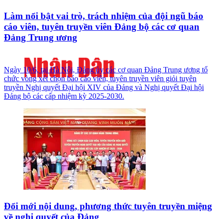
Làm nổi bật vai trò, trách nhiệm của đội ngũ báo
cáo viên, tuyên truyền viên Đảng bộ các cơ quan
Đảng Trung ương
Ngày 10/6, tại Hà Nội, Đảng ủy các cơ quan Đảng Trung ương tổ
chức vòng xét chọn báo cáo viên, tuyên truyền viên giỏi tuyên
truyền Nghị quyết Đại hội XIV của Đảng và Nghị quyết Đại hội
Đảng bộ các cấp nhiệm kỳ 2025-2030.
Đổi mới nội dung, phương thức tuyên truyền miệng
về nghị quyết của Đảng