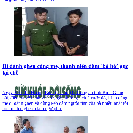
Đi đánh ghen cùng mẹ, thanh niên đâm 'bố hờ' gục
tại chỗ
Ngày 20/5, Lê Hoàng Linh (21 tuổi) bị Công an tỉnh Kiên Giang
bắt, điều tra về hành vi Cố ý gây thương tích. Trước đó, Linh cùng
mẹ đi đánh ghen và dùng kéo đâm người tình của bà nhiều nhát rồi
bỏ trốn lên ghe cá làm ngư phủ.