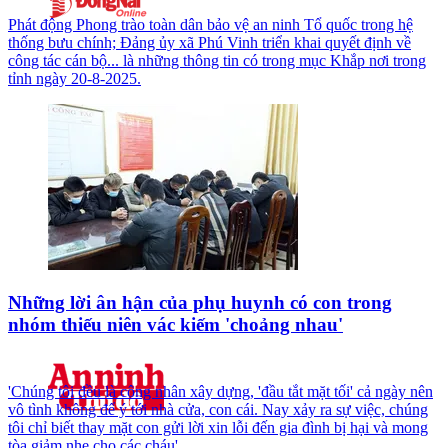
Phát động Phong trào toàn dân bảo vệ an ninh Tổ quốc trong hệ
thống bưu chính; Đảng ủy xã Phú Vinh triển khai quyết định về
công tác cán bộ... là những thông tin có trong mục Khắp nơi trong
tỉnh ngày 20-8-2025.
Những lời ân hận của phụ huynh có con trong
nhóm thiếu niên vác kiếm 'choảng nhau'
'Chúng tôi đều là công nhân xây dựng, 'đầu tắt mặt tối' cả ngày nên
vô tình không để ý tới nhà cửa, con cái. Nay xảy ra sự việc, chúng
tôi chỉ biết thay mặt con gửi lời xin lỗi đến gia đình bị hại và mong
tòa giảm nhẹ cho các cháu'.