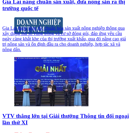
Gia Lai nâng chuẩn sản xuất, đưa nông sản ra thị
trường quốc tế
Gia Lai đang tăng tốc chuẩn hóa sản xuất nông nghiệp thông qua
xây dựng mã số vùng trồng và cơ sở đóng gói, đáp ứng yêu cầu
ngày càng khắt khe của thị trường xuất khẩu, qua đó nâng cao giá
trị nông sản và ổn định đầu ra cho doanh nghiệp, hợp tác xã và
nông dân.
VTV thắng lớn tại Giải thưởng Thông tin đối ngoại
lần thứ XI