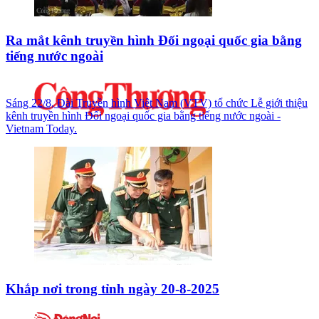
Ra mắt kênh truyền hình Đối ngoại quốc gia bằng
tiếng nước ngoài
Sáng 22/8, Đài Truyền hình Việt Nam (VTV) tổ chức Lễ giới thiệu
kênh truyền hình Đối ngoại quốc gia bằng tiếng nước ngoài -
Vietnam Today.
Khắp nơi trong tỉnh ngày 20-8-2025