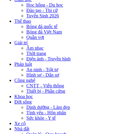
Học bổng - Du học
Đào tạo - Thi cử
Tuyển Sinh 2026
Thể thao
Bóng đá quốc tế
Bóng đá Việt Nam
Quần vợt
Giải trí
Âm nhạc
Thời trang
Điện ảnh - Truyền hình
Pháp luật
An ninh - Trật tự
Hình sự - Dân sự
Công nghệ
CNTT - Viễn thông
Thiết bị - Phần cứng
Khoa học
Đời sống
Dinh dưỡng - Làm đẹp
Tình yêu - Hôn nhân
Sức khỏe - Y tế
Xe cộ
Nhà đất