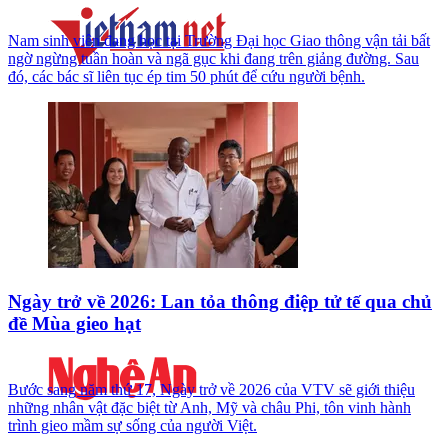
Nam sinh viên đang học tại Trường Đại học Giao thông vận tải bất
ngờ ngừng tuần hoàn và ngã gục khi đang trên giảng đường. Sau
đó, các bác sĩ liên tục ép tim 50 phút để cứu người bệnh.
Ngày trở về 2026: Lan tỏa thông điệp tử tế qua chủ
đề Mùa gieo hạt
Bước sang năm thứ 17, Ngày trở về 2026 của VTV sẽ giới thiệu
những nhân vật đặc biệt từ Anh, Mỹ và châu Phi, tôn vinh hành
trình gieo mầm sự sống của người Việt.