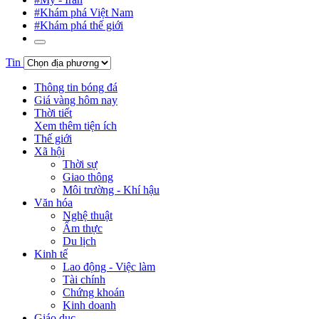
#Khám phá Việt Nam
#Khám phá thế giới
Tin
Thông tin bóng đá
Giá vàng hôm nay
Thời tiết
Xem thêm tiện ích
Thế giới
Xã hội
Thời sự
Giao thông
Môi trường - Khí hậu
Văn hóa
Nghệ thuật
Ẩm thực
Du lịch
Kinh tế
Lao động - Việc làm
Tài chính
Chứng khoán
Kinh doanh
Giáo dục