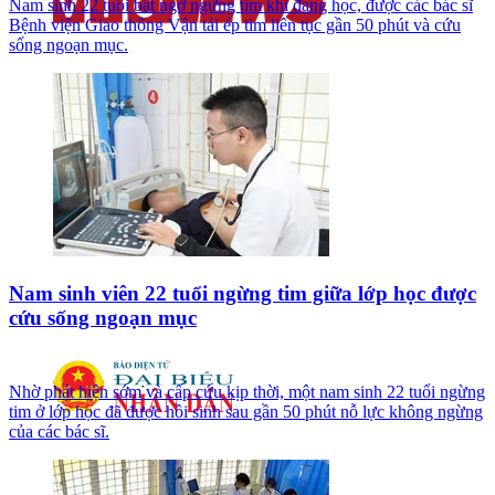
Nam sinh 22 tuổi bất ngờ ngừng tim khi đang học, được các bác sĩ
Bệnh viện Giao thông Vận tải ép tim liên tục gần 50 phút và cứu
sống ngoạn mục.
Nam sinh viên 22 tuổi ngừng tim giữa lớp học được
cứu sống ngoạn mục
Nhờ phát hiện sớm và cấp cứu kịp thời, một nam sinh 22 tuổi ngừng
tim ở lớp học đã được hồi sinh sau gần 50 phút nỗ lực không ngừng
của các bác sĩ.