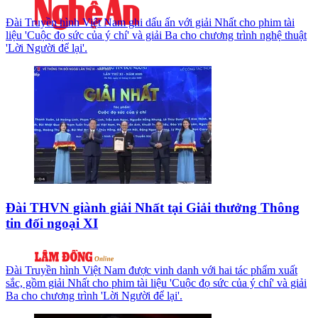
Đài Truyền hình Việt Nam ghi dấu ấn với giải Nhất cho phim tài
liệu 'Cuộc đọ sức của ý chí' và giải Ba cho chương trình nghệ thuật
'Lời Người để lại'.
Đài THVN giành giải Nhất tại Giải thưởng Thông
tin đối ngoại XI
Đài Truyền hình Việt Nam được vinh danh với hai tác phẩm xuất
sắc, gồm giải Nhất cho phim tài liệu 'Cuộc đọ sức của ý chí' và giải
Ba cho chương trình 'Lời Người để lại'.