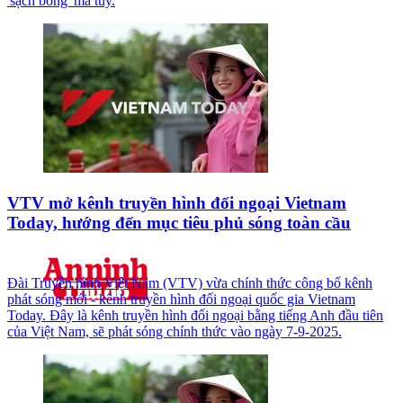
'sạch bóng' ma túy.
VTV mở kênh truyền hình đối ngoại Vietnam
Today, hướng đến mục tiêu phủ sóng toàn cầu
Đài Truyền hình Việt Nam (VTV) vừa chính thức công bố kênh
phát sóng mới - kênh truyền hình đối ngoại quốc gia Vietnam
Today. Đây là kênh truyền hình đối ngoại bằng tiếng Anh đầu tiên
của Việt Nam, sẽ phát sóng chính thức vào ngày 7-9-2025.