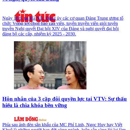
Ngày 10/6, tại Hà Nội, Đảng ủy các cơ quan Đảng Trung ương tổ
chức Vòng xét chọn báo cáo viên, tuyên truyền viên giỏi tuyên
truyền Nghị quyết Đại hội XIV của Đảng và nghị quyết đại hội
đảng bộ các cấp, nhiệm kỳ 2025 - 2030.
Hôn nhân của 3 cặp đôi quyền lực tại VTV: Sự thấu
hiểu là chìa khóa bền vững
Phía sau ánh đèn sân khấu của MC Phí Linh, Ngọc Huy hay Việt
Khuê là những người bạn đời cùng ngành, luôn sẵn sàng lùi lại làm