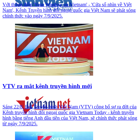
Với thông điệp 'Your Window on Vietnam' - 'Cửa sổ nhìn về Việt
Nam', Kênh Truyền hình đối ngoại quốc gia Việt Nam sẽ phát sóng
chính thức vào ngày 7/9/2025.
VTV ra mắt kênh truyền hình mới
Sáng 22/8, Đài Truyền hình Việt Nam (VTV) công bố sự ra đời của
Kênh truyền hình đối ngoại quốc gia Vietnam Today - kênh truyền
hình bằng tiếng Anh đầu tiên của Việt Nam, sẽ chính thức phát sóng
từ ngày 7/9/2025.