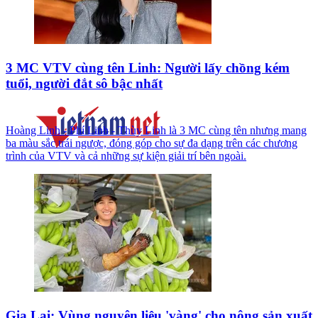
3 MC VTV cùng tên Linh: Người lấy chồng kém
tuổi, người đắt sô bậc nhất
Hoàng Linh - Phí Linh - Thùy Linh là 3 MC cùng tên nhưng mang
ba màu sắc trái ngược, đóng góp cho sự đa dạng trên các chương
trình của VTV và cả những sự kiện giải trí bên ngoài.
Gia Lai: Vùng nguyên liệu 'vàng' cho nông sản xuất