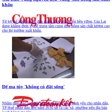
khẩu
Từ lợi thế thiên nhiên đến chiến lược phát triển bền vững, Gia Lai
đang khẳng định vị thế trung tâm cung ứng nông sản chất lượng cao
cho thị trường xuất khẩu.
Để ma túy 'không có đất sống'
Nhằm đảm bảo an ninh trật tự và cuộc sống bình yên cho nhân dân,
TP Huế phấn đấu đến năm 2030 tất cả các xã, phường trên địa bàn