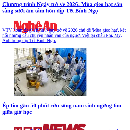
Chương trình Ngày trở về 2026: Mùa gieo hạt sẵn
sàng sưởi ấm tâm hồn dịp Tết Bính Ngọ
VTV hoàn tất ghi hình Ngày trở về 2026 chủ đề 'Mùa gieo hạt', kết
nối những câu chuyện nhân văn của người Việt tại châu Phi, Mỹ,
Anh trong dịp Tết Bính Ngọ.
Ép tim gần 50 phút cứu sống nam sinh ngừng tim
giữa giờ học