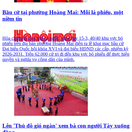
Bầu cử tại phường Hoàng Mai: Mỗi lá phiếu, một
niềm tin
Hòa chung không khí cả nước, sáng nay 15-3, 40/40 khu vực bỏ
phiếu trên địa bàn phường Hoàng Mai diễn ra lễ khai mạc bầu cử
Đại biểu Quốc hội khóa XVI và đại biểu HĐND các cấp, nhiệm kỳ
2026-2031. Trên 62.000 cử tri đi đến khu vực bỏ phiếu để thực hiện
quyền và nghĩa vụ công dân của mình.
Lên 'Thủ đô gió ngàn' xem bà con người Tày xuống