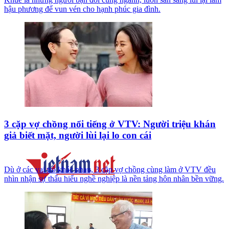
hậu phương để vun vén cho hạnh phúc gia đình.
3 cặp vợ chồng nổi tiếng ở VTV: Người triệu khán
giả biết mặt, người lùi lại lo con cái
Dù ở các vai trò khác nhau, 3 cặp vợ chồng cùng làm ở VTV đều
nhìn nhận sự thấu hiểu nghề nghiệp là nền tảng hôn nhân bền vững.