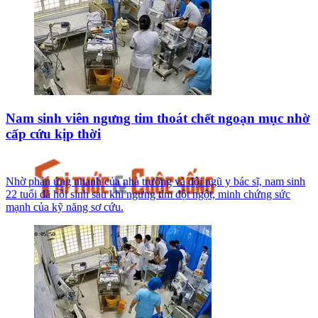
Nam sinh viên ngưng tim thoát chết ngoạn mục nhờ
cấp cứu kịp thời
Nhờ phản ứng nhanh của nhà trường và đội ngũ y bác sĩ, nam sinh
22 tuổi đã hồi sinh sau khi ngưng tim đột ngột, minh chứng sức
mạnh của kỹ năng sơ cứu.