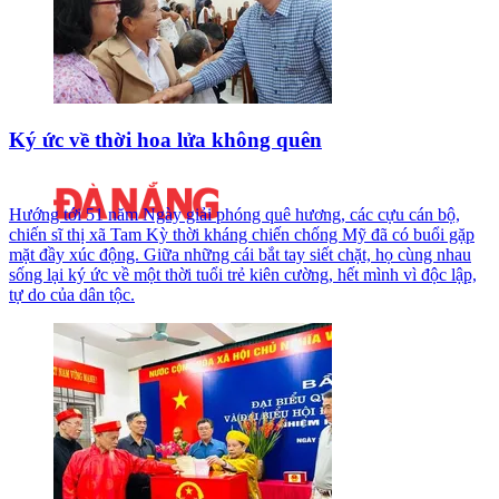
Ký ức về thời hoa lửa không quên
Hướng tới 51 năm Ngày giải phóng quê hương, các cựu cán bộ,
chiến sĩ thị xã Tam Kỳ thời kháng chiến chống Mỹ đã có buổi gặp
mặt đầy xúc động. Giữa những cái bắt tay siết chặt, họ cùng nhau
sống lại ký ức về một thời tuổi trẻ kiên cường, hết mình vì độc lập,
tự do của dân tộc.