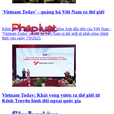
'Vietnam Today' - quảng bá Việt Nam ra thế giới
Kênh truyền hình đối ngoại bằng tiếng Anh đầu tiên của Việt Nam -
'Vietnam Today' quảng bá Việt Nam ra thế giới sẽ phát sóng chính
thức vào ngày 7/9/2025.
Vietnam Today: Khát vọng vươn ra thế giới từ
Kênh Truyền hình đối ngoại quốc gia