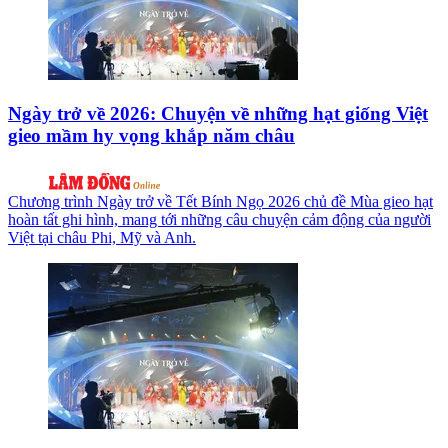
Ngày trở về 2026: Chuyện về những hạt giống Việt
gieo mầm hy vọng khắp năm châu
Chương trình Ngày trở về Tết Bính Ngọ 2026 chủ đề Mùa gieo hạt
hoàn tất ghi hình, mang tới những câu chuyện cảm động của người
Việt tại châu Phi, Mỹ và Anh.