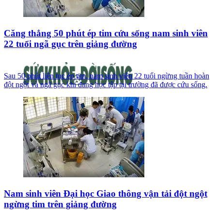
Căng thẳng 50 phút ép tim cứu sống nam sinh viên
22 tuổi ngã gục trên giảng đường
Sau 50 phút liên tục ép tim, nam sinh viên 22 tuổi ngừng tuần hoàn
đột ngột và ngã gục khi đang học tập tại trường đã được cứu sống.
Nam sinh viên Đại học Giao thông vận tải đột ngột
ngừng tim trên giảng đường