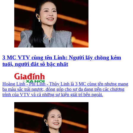
3 MC VTV cùng tên Linh: Người lấy chồng kém
tuổi, người đắt sô bậc nhất
Hoàng Linh - Phí Linh - Thùy Linh là 3 MC cùng tên nhưng mang
ba màu sắc trái ngược, đóng góp cho sự đa dạng trên các chương
trình của VTV và cả những sự kiện giải trí bên ngoài.