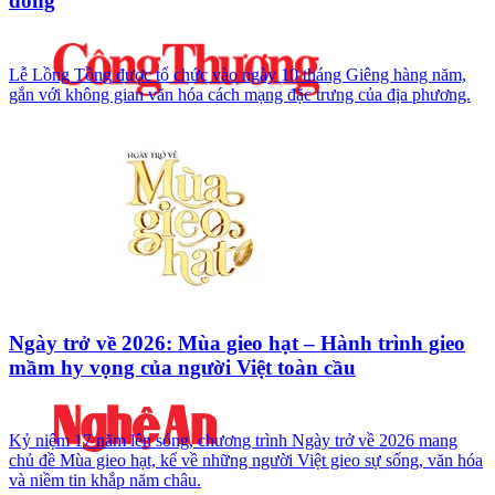
đồng
Lễ Lồng Tồng được tổ chức vào ngày 10 tháng Giêng hàng năm,
gắn với không gian văn hóa cách mạng đặc trưng của địa phương.
Ngày trở về 2026: Mùa gieo hạt – Hành trình gieo
mầm hy vọng của người Việt toàn cầu
Kỷ niệm 17 năm lên sóng, chương trình Ngày trở về 2026 mang
chủ đề Mùa gieo hạt, kể về những người Việt gieo sự sống, văn hóa
và niềm tin khắp năm châu.