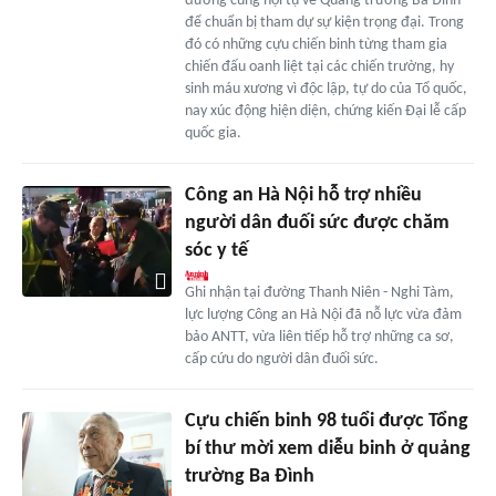
đường cùng hội tụ về Quảng trường Ba Đình
để chuẩn bị tham dự sự kiện trọng đại. Trong
đó có những cựu chiến binh từng tham gia
chiến đấu oanh liệt tại các chiến trường, hy
sinh máu xương vì độc lập, tự do của Tổ quốc,
nay xúc động hiện diện, chứng kiến Đại lễ cấp
quốc gia.
Công an Hà Nội hỗ trợ nhiều
người dân đuối sức được chăm
sóc y tế
Ghi nhận tại đường Thanh Niên - Nghi Tàm,
lực lượng Công an Hà Nội đã nỗ lực vừa đảm
bảo ANTT, vừa liên tiếp hỗ trợ những ca sơ,
cấp cứu do người dân đuối sức.
Cựu chiến binh 98 tuổi được Tổng
bí thư mời xem diễu binh ở quảng
trường Ba Đình