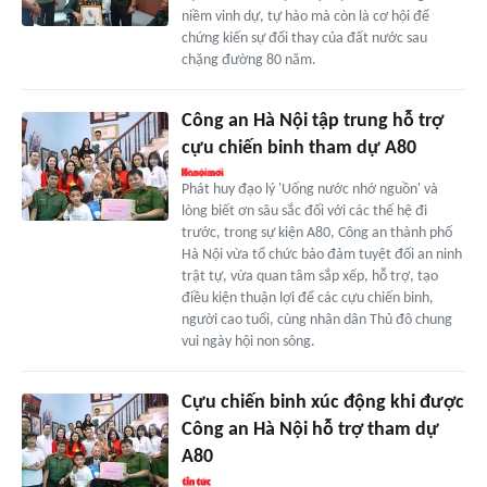
niềm vinh dự, tự hào mà còn là cơ hội để
chứng kiến sự đổi thay của đất nước sau
chặng đường 80 năm.
Công an Hà Nội tập trung hỗ trợ
cựu chiến binh tham dự A80
Phát huy đạo lý 'Uống nước nhớ nguồn' và
lòng biết ơn sâu sắc đối với các thế hệ đi
trước, trong sự kiện A80, Công an thành phố
Hà Nội vừa tổ chức bảo đảm tuyệt đối an ninh
trật tự, vừa quan tâm sắp xếp, hỗ trợ, tạo
điều kiện thuận lợi để các cựu chiến binh,
người cao tuổi, cùng nhân dân Thủ đô chung
vui ngày hội non sông.
Cựu chiến binh xúc động khi được
Công an Hà Nội hỗ trợ tham dự
A80