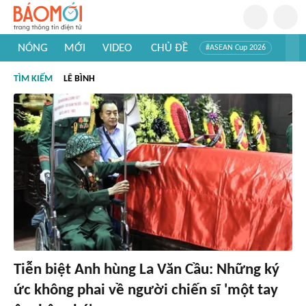
NÓNG
MỚI
VIDEO
CHỦ ĐỀ
#ASEAN Cup 2026
#Trí tuệ nhân tạo
#Mỹ - Iran
#Khám phá Việt Nam
TÌM KIẾM
LÊ BÌNH
#Khám phá thế giới
Tiễn biệt Anh hùng La Văn Cầu: Những ký
ức không phai về người chiến sĩ 'một tay