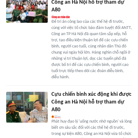
Công an Hà Nội hỗ trợ tham dự
A80
Để tri ân công lao của các thế hệ đi trước,
cùng với việc tổ chức bảo đảm tuyệt đối ANTT,
Công an TP Hà Nội đã quan tâm sắp xếp, hỗ
trợ, tạo điều kiện thuận lợi để các cựu chiến
binh, người cao tuổi, cùng nhân dân Thủ đô
chung vui ngày hội lớn. Hàng nghìn chỗ ngồi ở
những vị trí thuận lợi, dọc các tuyến phố đã
được bố trí để các cựu chiến binh, người cao
tuổi trực tiếp theo dõi các đoàn diễu binh,
diễu hành.
Cựu chiến binh xúc động khi được
Công an Hà Nội hỗ trợ tham dự
A80
Phát huy đạo lý 'uống nước nhớ nguồn' và lòng
biết ơn sâu sắc đối với các thế hệ đi trước,
trong sự kiện A80, Công an Hà Nội vừa tổ chức