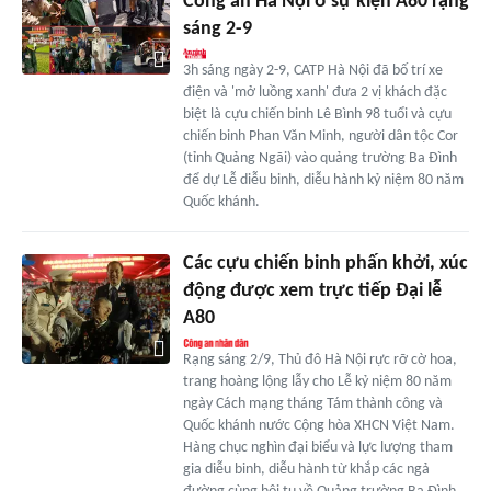
Công an Hà Nội ở sự kiện A80 rạng
sáng 2-9
3h sáng ngày 2-9, CATP Hà Nội đã bố trí xe
điện và 'mở luồng xanh' đưa 2 vị khách đặc
biệt là cựu chiến binh Lê Bình 98 tuổi và cựu
chiến binh Phan Văn Minh, người dân tộc Cor
(tỉnh Quảng Ngãi) vào quảng trường Ba Đình
để dự Lễ diễu binh, diễu hành kỷ niệm 80 năm
Quốc khánh.
Các cựu chiến binh phấn khởi, xúc
động được xem trực tiếp Đại lễ
A80
Rạng sáng 2/9, Thủ đô Hà Nội rực rỡ cờ hoa,
trang hoàng lộng lẫy cho Lễ kỷ niệm 80 năm
ngày Cách mạng tháng Tám thành công và
Quốc khánh nước Cộng hòa XHCN Việt Nam.
Hàng chục nghìn đại biểu và lực lượng tham
gia diễu binh, diễu hành từ khắp các ngả