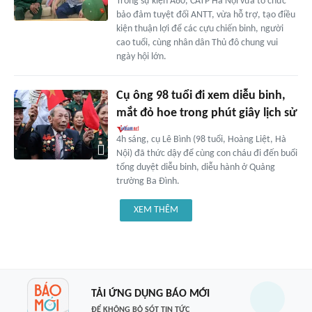
Trong sự kiện A80, CATP Hà Nội vừa tổ chức
bảo đảm tuyệt đối ANTT, vừa hỗ trợ, tạo điều
kiện thuận lợi để các cựu chiến binh, người
cao tuổi, cùng nhân dân Thủ đô chung vui
ngày hội lớn.
Cụ ông 98 tuổi đi xem diễu binh,
mắt đỏ hoe trong phút giây lịch sử
4h sáng, cụ Lê Bình (98 tuổi, Hoàng Liệt, Hà
Nội) đã thức dậy để cùng con cháu đi đến buổi
tổng duyệt diễu binh, diễu hành ở Quảng
trường Ba Đình.
XEM THÊM
TẢI ỨNG DỤNG BÁO MỚI
ĐỂ KHÔNG BỎ SÓT TIN TỨC