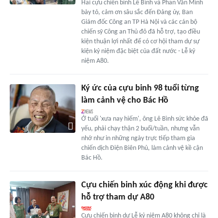
Hai cựu chiến binh Lê Bình và Phan Văn Minh
bày tỏ, cảm ơn sâu sắc đến Đảng ủy, Ban
Giám đốc Công an TP Hà Nội và các cán bộ
chiến sỹ Công an Thủ đô đã hỗ trợ, tạo điều
kiện thuận lợi nhất để có cơ hội tham dự sự
kiện kỷ niệm đặc biệt của đất nước - Lễ kỷ
niệm A80.
Ký ức của cựu binh 98 tuổi từng
làm cảnh vệ cho Bác Hồ
Ở tuổi 'xưa nay hiếm', ông Lê Bình sức khỏe đã
yếu, phải chạy thận 2 buổi/tuần, nhưng vẫn
nhớ như in những ngày trực tiếp tham gia
chiến dịch Điện Biên Phủ, làm cảnh vệ kề cận
Bác Hồ.
Cựu chiến binh xúc động khi được
hỗ trợ tham dự A80
Cựu chiến binh dự Lễ kỷ niệm A80 không chỉ là