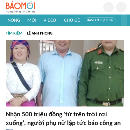
NÓNG
MỚI
VIDEO
CHỦ ĐỀ
#ASEAN Cup 2026
#Tuyển sinh đại học 2026
#Trí tuệ nhân tạo
#Mỹ - Iran
TÌM KIẾM
LÊ ANH PHONG
#Khám phá Việt Nam
#Khám phá thế giới
Nhận 500 triệu đồng 'từ trên trời rơi
xuống', người phụ nữ lập tức báo công an