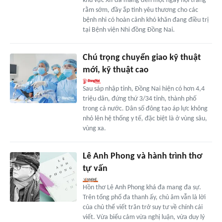
khu vực XII đã mang đến một ngày hội trăng
rằm sớm, đầy ắp tình yêu thương cho các
bệnh nhi có hoàn cảnh khó khăn đang điều trị
tại Bệnh viện Nhi đồng Đồng Nai.
Chú trọng chuyển giao kỹ thuật
mới, kỹ thuật cao
Sau sáp nhập tỉnh, Đồng Nai hiện có hơn 4,4
triệu dân, đứng thứ 3/34 tỉnh, thành phố
trong cả nước. Dân số đông tạo áp lực không
nhỏ lên hệ thống y tế, đặc biệt là ở vùng sâu,
vùng xa.
Lê Anh Phong và hành trình thơ
tự vấn
Hồn thơ Lê Anh Phong khá đa mang đa sự.
Trên tổng phổ đa thanh ấy, chủ âm vẫn là lời
của chủ thể viết trăn trở suy tư về chính cái
viết. Vừa biểu cảm vừa nghị luận, vừa duy lý