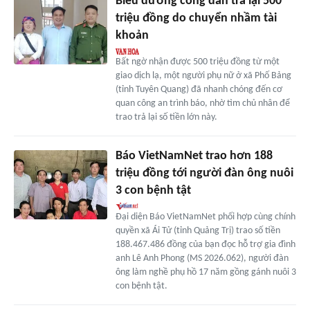
Biểu dương công dân trả lại 500
triệu đồng do chuyển nhầm tài
khoản
Bất ngờ nhận được 500 triệu đồng từ một
giao dịch lạ, một người phụ nữ ở xã Phố Bảng
(tỉnh Tuyên Quang) đã nhanh chóng đến cơ
quan công an trình báo, nhờ tìm chủ nhân để
trao trả lại số tiền lớn này.
Báo VietNamNet trao hơn 188
triệu đồng tới người đàn ông nuôi
3 con bệnh tật
Đại diện Báo VietNamNet phối hợp cùng chính
quyền xã Ái Tử (tỉnh Quảng Trị) trao số tiền
188.467.486 đồng của bạn đọc hỗ trợ gia đình
anh Lê Anh Phong (MS 2026.062), người đàn
ông làm nghề phụ hồ 17 năm gồng gánh nuôi 3
con bệnh tật.