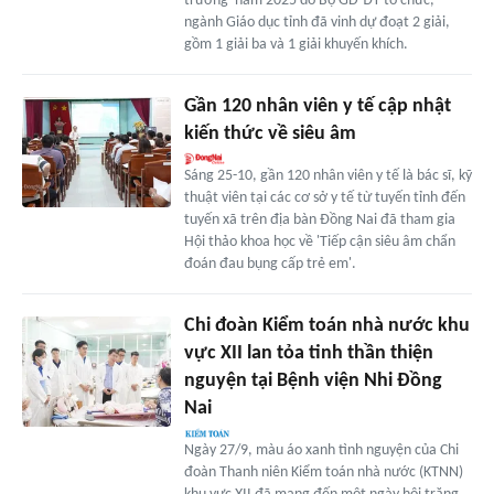
trường' năm 2025 do Bộ GD-ĐT tổ chức,
ngành Giáo dục tỉnh đã vinh dự đoạt 2 giải,
gồm 1 giải ba và 1 giải khuyến khích.
Gần 120 nhân viên y tế cập nhật
kiến thức về siêu âm
Sáng 25-10, gần 120 nhân viên y tế là bác sĩ, kỹ
thuật viên tại các cơ sở y tế từ tuyến tỉnh đến
tuyến xã trên địa bàn Đồng Nai đã tham gia
Hội thảo khoa học về 'Tiếp cận siêu âm chẩn
đoán đau bụng cấp trẻ em'.
Chi đoàn Kiểm toán nhà nước khu
vực XII lan tỏa tinh thần thiện
nguyện tại Bệnh viện Nhi Đồng
Nai
Ngày 27/9, màu áo xanh tình nguyện của Chi
đoàn Thanh niên Kiểm toán nhà nước (KTNN)