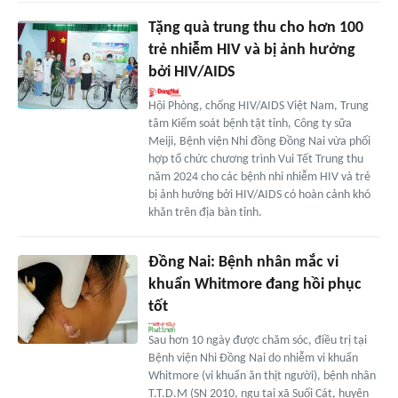
Tặng quà trung thu cho hơn 100
trẻ nhiễm HIV và bị ảnh hưởng
bởi HIV/AIDS
Hội Phòng, chống HIV/AIDS Việt Nam, Trung
tâm Kiểm soát bệnh tật tỉnh, Công ty sữa
Meiji, Bệnh viện Nhi đồng Đồng Nai vừa phối
hợp tổ chức chương trình Vui Tết Trung thu
năm 2024 cho các bệnh nhi nhiễm HIV và trẻ
bị ảnh hưởng bởi HIV/AIDS có hoàn cảnh khó
khăn trên địa bàn tỉnh.
Đồng Nai: Bệnh nhân mắc vi
khuẩn Whitmore đang hồi phục
tốt
Sau hơn 10 ngày được chăm sóc, điều trị tại
Bệnh viện Nhi Đồng Nai do nhiễm vi khuẩn
Whitmore (vi khuẩn ăn thịt người), bệnh nhân
T.T.D.M (SN 2010, ngụ tại xã Suối Cát, huyện