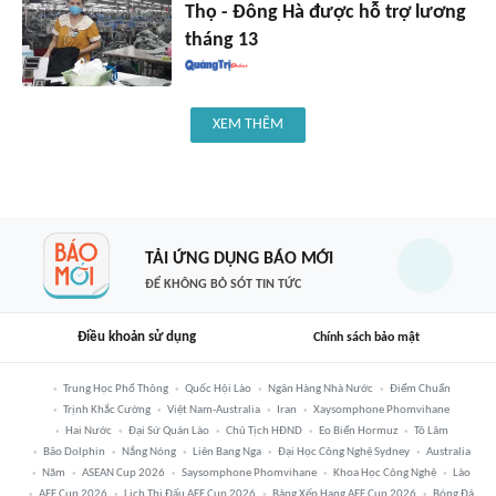
Thọ - Đông Hà được hỗ trợ lương
tháng 13
XEM THÊM
TẢI ỨNG DỤNG BÁO MỚI
ĐỂ KHÔNG BỎ SÓT TIN TỨC
Điều khoản sử dụng
Chính sách bảo mật
Trung Học Phổ Thông
Quốc Hội Lào
Ngân Hàng Nhà Nước
Điểm Chuẩn
Trịnh Khắc Cường
Việt Nam-Australia
Iran
Xaysomphone Phomvihane
Hai Nước
Đại Sứ Quán Lào
Chủ Tịch HĐND
Eo Biển Hormuz
Tô Lâm
Bão Dolphin
Nắng Nóng
Liên Bang Nga
Đại Học Công Nghệ Sydney
Australia
Năm
ASEAN Cup 2026
Saysomphone Phomvihane
Khoa Học Công Nghệ
Lào
AFF Cup 2026
Lịch Thi Đấu AFF Cup 2026
Bảng Xếp Hạng AFF Cup 2026
Bóng Đá