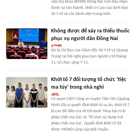
viện Đa khoa (BVĐK) Đồng Nai mới đây nhận
được sự tán thành, nhất trí cao của lãnh đạo
Sở Y tế và các bệnh viện trong tỉnh.
Không được để xảy ra thiếu thuốc
phục vụ người dân Đồng Nai
Đó là chỉ đạo của Giám đốc Sở Y tế Lê Quang
Trung tại hội nghị giao ban ngành y tế tháng
11, tổ chức sáng 7-11.
Khởi tố 7 đối tượng tổ chức 'tiệc
ma túy' trong nhà nghỉ
Cơ quan CSĐT Công an huyện Tiên Yên (Quảng
Ninh) đã ra quyết định khởi tố vụ án, khởi tố 7
bị can để điều tra về tội danh 'Mua bán trái
phép chất ma túy' và 'Tổ chức sử dụng trái
phép chất ma túy'. Quyết định khởi tố đã
được VKSND cùng cấp phê chuẩn.