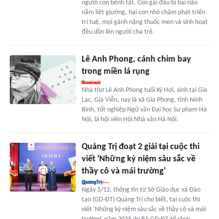
người con bệnh tật. Con gái đầu bị bại não
nằm liệt giường, hai con nhỏ chậm phát triển
trí tuệ, mọi gánh nặng thuốc men và sinh hoạt
đều dồn lên người cha trẻ.
Lê Anh Phong, cánh chim bay
trong miền lá rụng
Nhà thơ Lê Anh Phong tuổi Kỷ Hợi, sinh tại Gia
Lạc, Gia Viễn, nay là xã Gia Phong, tỉnh Ninh
Bình, tốt nghiệp Ngữ văn Đại học Sư phạm Hà
Nội, là hội viên Hội Nhà văn Hà Nội.
Quảng Trị đoạt 2 giải tại cuộc thi
viết 'Những kỷ niệm sâu sắc về
thầy cô và mái trường'
Ngày 5/12, thông tin từ Sở Giáo dục và Đào
tạo (GD-ĐT) Quảng Trị cho biết, tại cuộc thi
viết 'Những kỷ niệm sâu sắc về thầy cô và mái