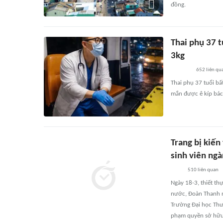
đồng.
Thai phụ 37 t
3kg
652
liên qu
Thai phụ 37 tuổi bấ
mắn được ê kíp bác 
Trang bị kiến
sinh viên ngà
510
liên quan
Ngày 18-3, thiết th
nước, Đoàn Thanh ni
Trường Đại học Thư
phạm quyền sở hữu t