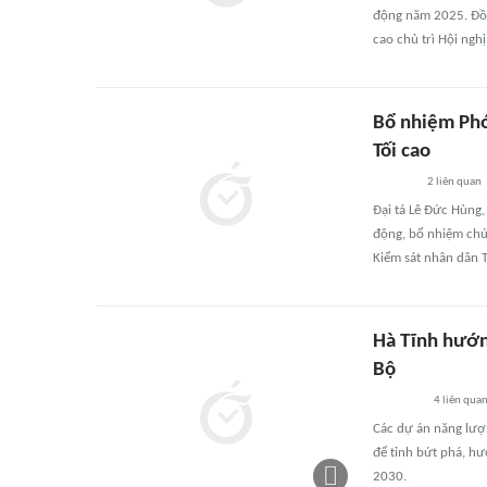
động năm 2025. Đồn
cao chủ trì Hội nghị
Bổ nhiệm Phó
Tối cao
2
liên quan
Đại tá Lê Đức Hùng
động, bổ nhiệm chứ
Kiểm sát nhân dân T
Hà Tĩnh hướn
Bộ
4
liên qua
Các dự án năng lượ
để tỉnh bứt phá, h
2030.