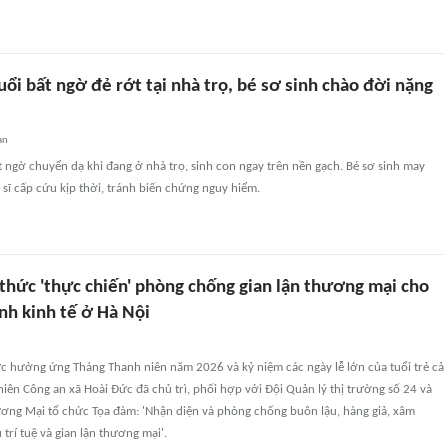
uổi bất ngờ đẻ rớt tại nhà trọ, bé sơ sinh chào đời nặng
an
t ngờ chuyển dạ khi đang ở nhà trọ, sinh con ngay trên nền gạch. Bé sơ sinh may
sĩ cấp cứu kịp thời, tránh biến chứng nguy hiểm.
 thức 'thực chiến' phòng chống gian lận thương mại cho
nh kinh tế ở Hà Nội
ực hưởng ứng Tháng Thanh niên năm 2026 và kỷ niệm các ngày lễ lớn của tuổi trẻ cả
ên Công an xã Hoài Đức đã chủ trì, phối hợp với Đội Quản lý thị trường số 24 và
ơng Mại tổ chức Tọa đàm: 'Nhận diện và phòng chống buôn lậu, hàng giả, xâm
rí tuệ và gian lận thương mại'.