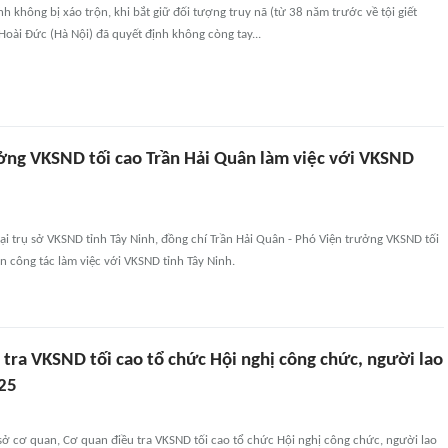
nh không bị xáo trộn, khi bắt giữ đối tượng truy nã (từ 38 năm trước về tội giết
Hoài Đức (Hà Nội) đã quyết định không còng tay...
ởng VKSND tối cao Trần Hải Quân làm việc với VKSND
i trụ sở VKSND tỉnh Tây Ninh, đồng chí Trần Hải Quân - Phó Viện trưởng VKSND tối
 công tác làm việc với VKSND tỉnh Tây Ninh.
tra VKSND tối cao tổ chức Hội nghị công chức, người lao
25
 sở cơ quan, Cơ quan điều tra VKSND tối cao tổ chức Hội nghị công chức, người lao