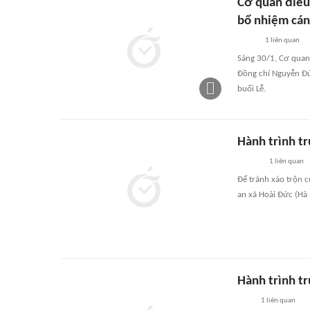
Cơ quan điều 
bổ nhiệm cán
1
liên quan
Sáng 30/1, Cơ quan 
Đồng chí Nguyễn Đứ
buổi Lễ.
Hành trình tr
1
liên quan
Để tránh xáo trộn c
an xã Hoài Đức (Hà 
Hành trình tr
1
liên quan