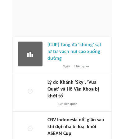
[CLIP] Tảng đá 'khủng' sạt
lở từ vách núi cao xuống
đường
9 giờ
5
liên quan
Lý do Khánh 'Sky', 'Vua
Quạt' và Hồ Văn Khoa bị
khởi tố
104
liên quan
CĐV Indonesia nổi giận sau
khi đội nhà bị loại khỏi
ASEAN Cup