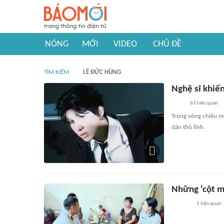
NÓNG
MỚI
VIDEO
CHỦ ĐỀ
TÌM KIẾM
LÊ ĐỨC HÙNG
Nghệ sĩ khiến
63
liên quan
Trong vòng chiêu m
dàn thủ lĩnh.
Những 'cột m
1
liên quan