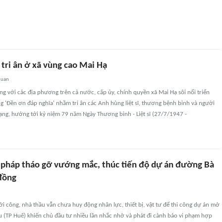
 tri ân ở xã vùng cao Mai Hạ
quan
g với các địa phương trên cả nước, cấp ủy, chính quyền xã Mai Hạ sôi nổi triển
g 'Đền ơn đáp nghĩa' nhằm tri ân các Anh hùng liệt sĩ, thương bệnh binh và người
ạng, hướng tới kỷ niệm 79 năm Ngày Thương binh - Liệt sĩ (27/7/1947 -
i pháp tháo gỡ vướng mắc, thúc tiến độ dự án đường Bà
 đồng
i công, nhà thầu vẫn chưa huy động nhân lực, thiết bị, vật tư để thi công dự án mở
u (TP Huế) khiến chủ đầu tư nhiều lần nhắc nhở và phát đi cảnh báo vi phạm hợp