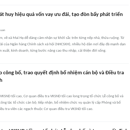
t huy hiệu quả vốn vay ưu đãi, tạo đòn bẩy phát triển
quan
, về xã Mai Hạ dễ dàng cảm nhận sự khởi sắc trên từng nếp nhà, thửa ruộng. Từ
ãi của Ngân hàng Chính sách xã hội (NHCSXH), nhiều hộ dân nơi đây đã mạnh dạn
ản xuất, kinh doanh, từng bước nâng cao thu nhập, cải thiện đời sống.
 công bố, trao quyết định bổ nhiệm cán bộ và Điều tra
h
ở VKSND tối cao, Cơ quan điều tra VKSND tối cao long trọng tổ chức Lễ công bố và
công tác tổ chức cán bộ; tiếp nhận, bổ nhiệm chức vụ quản lý cấp Phòng và bổ
ều tra viên các ngạch thuộc Cơ quan điều tra VKSND tối cao.