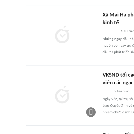
Xã Mai Hạ phá
kinh tế
600
liên 
Những ngày đầu năm
nguồn vốn vay ưu đ
đầu tư phát triển s
VKSND tối cao
viên các ngạc
2
liên quan
Ngày 9/2, tại trụ s
trao Quyết định về 
nhiệm chức danh Đi