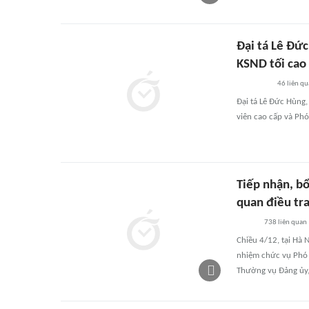
Đại tá Lê Đứ
KSND tối cao
46
liên qu
Đại tá Lê Đức Hùng,
viên cao cấp và Phó
Tiếp nhận, b
quan điều tr
738
liên quan
Chiều 4/12, tại Hà 
nhiệm chức vụ Phó 
Thường vụ Đảng ủy,