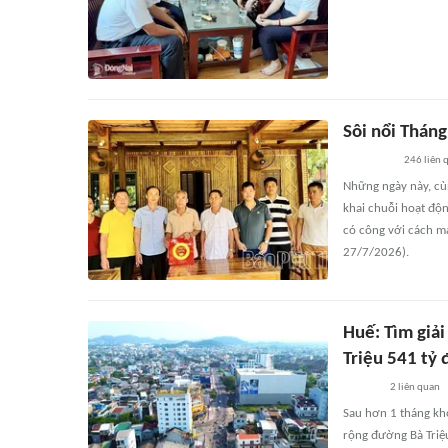
Sôi nổi Tháng
246
liên 
Những ngày này, cùn
khai chuỗi hoạt độn
có công với cách m
27/7/2026).
Huế: Tìm giả
Triệu 541 tỷ
2
liên quan
Sau hơn 1 tháng khở
rộng đường Bà Triệ