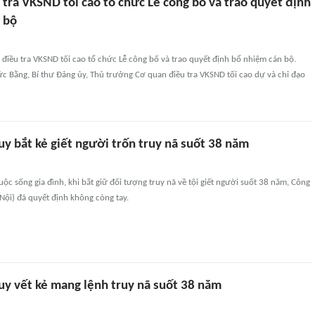
tra VKSND tối cao tổ chức Lễ công bố và trao quyết định
 bộ
điều tra VKSND tối cao tổ chức Lễ công bố và trao quyết định bổ nhiệm cán bộ.
c Bằng, Bí thư Đảng ủy, Thủ trưởng Cơ quan điều tra VKSND tối cao dự và chỉ đạo
uy bắt kẻ giết người trốn truy nã suốt 38 năm
uộc sống gia đình, khi bắt giữ đối tượng truy nã về tội giết người suốt 38 năm, Công
Nội) đã quyết định không còng tay.
uy vết kẻ mang lệnh truy nã suốt 38 năm