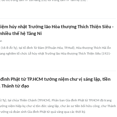
đô thị trung tâm TP Đà Nẵng (cũ) và Trung tâm TP Tam Kỳ (cũ)'.
iệm húy nhật Trưởng lão Hòa thượng Thích Thiện Siêu -
nhiều thế hệ Tăng Ni
an
 (16-8-Ất Tỵ), tại tổ đình Từ Đàm (P.Thuận Hóa, TP.Huế), Hòa thượng Thích Hải Ấn
rang nghiêm tổ chức Lễ húy nhật Trưởng lão Hòa thượng Thích Thiện Siêu (1921-
 đình Phật tử TP.HCM tưởng niệm chư vị sáng lập, tiền
, Thánh tử đạo
Ất Tỵ), tại chùa Thiên Chánh (TP.HCM), Phân ban Gia đình Phật tử TP.HCM đã trang
ưởng niệm hiệp kỵ chư vị tôn đức sáng lập, chư ân sư tiền bối hữu công, chư Thánh
rưởng và đoàn sinh Gia đình Phật tử quá vãng qua các thời kỳ.