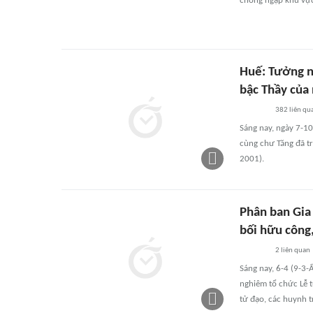
chống ngập khu vực 
Huế: Tưởng n
bậc Thầy của 
382
liên qu
Sáng nay, ngày 7-10
cùng chư Tăng đã t
2001).
Phân ban Gia
bối hữu công
2
liên quan
Sáng nay, 6-4 (9-3-
nghiêm tổ chức Lễ t
tử đạo, các huynh t