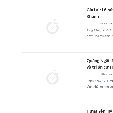
Gia Lai: Lễ h
Khánh
5
liên quan
Sáng 25-4, tại tổ đ
ngày Hòa thượng Th
Quảng Ngãi: 
và tri ân cư 
1
liên quan
Chiều ngày 19-4, tạ
đình Phật tử khu vự
Hưng Yên: Kỷ