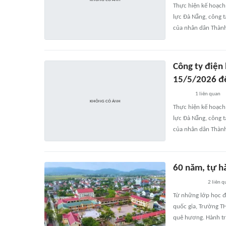
Thực hiện kế hoạch 
lực Đà Nẵng, công t
của nhân dân Thàn
Công ty điện
15/5/2026 đ
1
liên quan
Thực hiện kế hoạch 
lực Đà Nẵng, công t
của nhân dân Thàn
60 năm, tự h
2
liên q
Từ những lớp học đơ
quốc gia, Trường T
quê hương. Hành tr