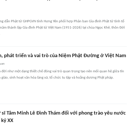
ng dẫn Phật tử GHPGVN tỉnh Hưng Yên phối hợp Phân ban Gia đình Phật tử tỉnh tổ
 năm thành lập Gia đình Phật tử Việt Nam (1951-2026) tại chùa Ngọc Khê, thôn Đới
.
h, phát triển và vai trò của Niệm Phật Đường ở Việt Nam
quan
đời như một dạng thiết chế đóng vai trò quan trọng tạo nên mối quan hệ giữa tín
 giáo, sinh hoạt văn hóa làng xã, tổ chức tu tập và hoằng dương Phật pháp.
cư sĩ Tâm Minh Lê Đình Thám đối với phong trào yêu nước
 kỷ XX