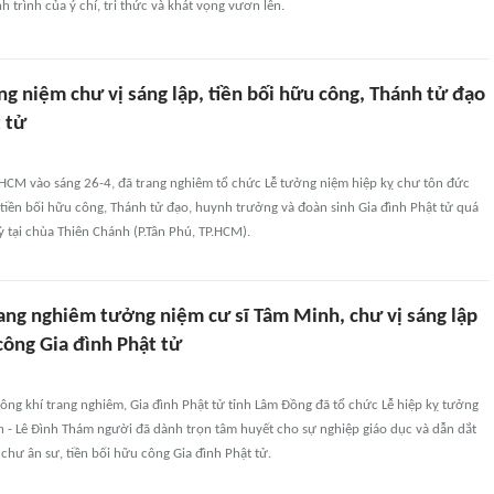
h trình của ý chí, tri thức và khát vọng vươn lên.
g niệm chư vị sáng lập, tiền bối hữu công, Thánh tử đạo
 tử
P.HCM vào sáng 26-4, đã trang nghiêm tổ chức Lễ tưởng niệm hiệp kỵ chư tôn đức
 tiền bối hữu công, Thánh tử đạo, huynh trưởng và đoàn sinh Gia đình Phật tử quá
ỳ tại chùa Thiên Chánh (P.Tân Phú, TP.HCM).
ang nghiêm tưởng niệm cư sĩ Tâm Minh, chư vị sáng lập
công Gia đình Phật tử
ông khí trang nghiêm, Gia đình Phật tử tỉnh Lâm Đồng đã tổ chức Lễ hiệp kỵ tưởng
h - Lê Đình Thám người đã dành trọn tâm huyết cho sự nghiệp giáo dục và dẫn dắt
 chư ân sư, tiền bối hữu công Gia đình Phật tử.