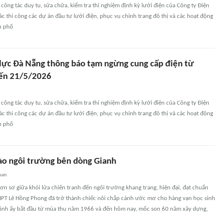
công tác duy tu, sửa chữa, kiểm tra thí nghiệm định kỳ lưới điện của Công ty Điện
ác thi công các dự án đầu tư lưới điện, phục vụ chỉnh trang đô thị và các hoạt động
h phố
 lực Đà Nẵng thông báo tạm ngừng cung cấp điện từ
ến 21/5/2026
công tác duy tu, sửa chữa, kiểm tra thí nghiệm định kỳ lưới điện của Công ty Điện
ác thi công các dự án đầu tư lưới điện, phục vụ chỉnh trang đô thị và các hoạt động
h phố
ào ngôi trường bên dòng Gianh
uan
n sơ giữa khói lửa chiến tranh đến ngôi trường khang trang, hiện đại, đạt chuẩn
HPT Lê Hồng Phong đã trở thành chiếc nôi chắp cánh ước mơ cho hàng vạn học sinh
ình ấy bắt đầu từ mùa thu năm 1966 và đến hôm nay, mốc son 60 năm xây dựng,