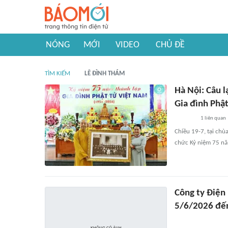
NÓNG
MỚI
VIDEO
CHỦ ĐỀ
TÌM KIẾM
LÊ ĐÌNH THÁM
Hà Nội: Câu 
Gia đình Phậ
1
liên quan
Chiều 19-7, tại chù
chức Kỷ niệm 75 năm
Công ty Điện
5/6/2026 đế