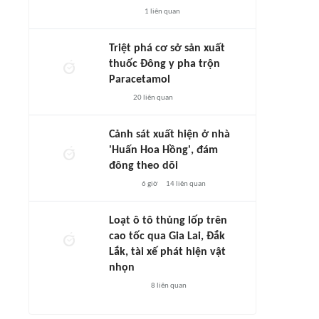
1
liên quan
Triệt phá cơ sở sản xuất
thuốc Đông y pha trộn
Paracetamol
20
liên quan
Cảnh sát xuất hiện ở nhà
'Huấn Hoa Hồng', đám
đông theo dõi
6 giờ
14
liên quan
Loạt ô tô thủng lốp trên
cao tốc qua Gia Lai, Đắk
Lắk, tài xế phát hiện vật
nhọn
8
liên quan