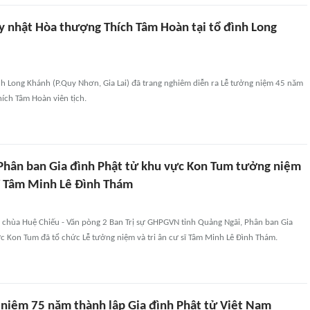
úy nhật Hòa thượng Thích Tâm Hoàn tại tổ đình Long
ình Long Khánh (P.Quy Nhơn, Gia Lai) đã trang nghiêm diễn ra Lễ tưởng niệm 45 năm
ích Tâm Hoàn viên tịch.
Phân ban Gia đình Phật tử khu vực Kon Tum tưởng niệm
sĩ Tâm Minh Lê Đình Thám
i chùa Huệ Chiếu - Văn pòng 2 Ban Trị sự GHPGVN tỉnh Quảng Ngãi, Phân ban Gia
c Kon Tum đã tổ chức Lễ tưởng niệm và tri ân cư sĩ Tâm Minh Lê Đình Thám.
 niệm 75 năm thành lập Gia đình Phật tử Việt Nam