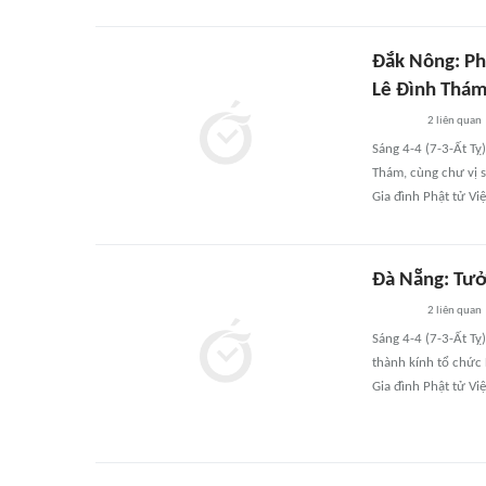
Đắk Nông: Ph
Lê Đình Thám
2
liên quan
Sáng 4-4 (7-3-Ất Tỵ
Thám, cùng chư vị s
Gia đình Phật tử Việ
Đà Nẵng: Tưở
2
liên quan
Sáng 4-4 (7-3-Ất Tỵ
thành kính tổ chức 
Gia đình Phật tử Vi