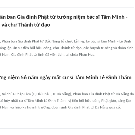
ân ban Gia đình Phật tử tưởng niệm bác sĩ Tâm Minh -
 và chư Thánh tử đạo
), Phân ban Gia đình Phật tử Đắk Nông tổ chức Lễ hiệp kỵ bác sĩ Tâm Minh - Lê Đình
áng lập, ân sư tiền bối hữu công, chư Thánh tử đạo, các huynh trưởng và đoàn sinh
t Nam, Gia đình Phật tử tỉnh đã viên tịch, tại chùa Pháp Hoa.
ng niệm 56 năm ngày mất cư sĩ Tâm Minh Lê Đình Thám
), tại chùa Pháp Lâm (Q.Hải Châu, TP.Đà Nẵng), Phân ban Gia đình Phật tử Đà Nẵng đã
Lễ húy nhật cư sĩ Tâm Minh Lê Đình Thám - vị tiền bối hữu công Phật giáo, sáng lập
ệt Nam và hiệp kỵ huynh trưởng, đoàn sinh Gia đình Phật tử Đà Nẵng quá cố.