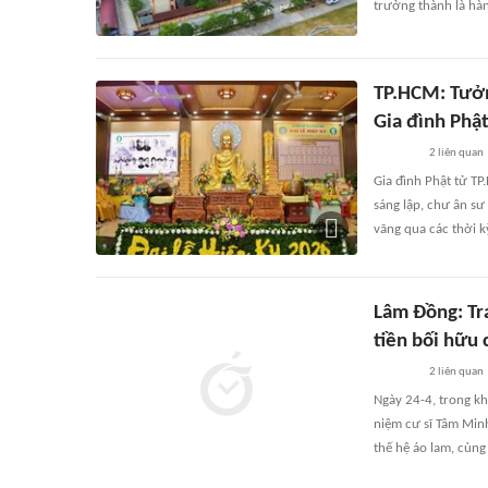
trưởng thành là hàn
TP.HCM: Tưởn
Gia đình Phật
2
liên quan
Gia đình Phật tử T
sáng lập, chư ân sư
vãng qua các thời k
Lâm Đồng: Tr
tiền bối hữu 
2
liên quan
Ngày 24-4, trong kh
niệm cư sĩ Tâm Min
thế hệ áo lam, cùng