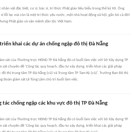
nhân vật đặc biệt, cư sĩ, bác sĩ, trí thức Phật giáo tiêu biểu trong thế kỷ XX. Ông
 sĩ lỗi lạc mà còn là một trí thức yêu nước, một nhà hoạt động xã hội, gắn bó cả đời
 hưng Phật giáo và vận mệnh dân tộc Việt Nam.
triển khai các dự án chống ngập đô thị Đà Nẵng
iám sát của Thường trực HĐND TP Đà Nẵng đã có buổi làm việc với Sở Xây dựng TP
m sát chuyên đề 'Công tác quy hoạch, đầu tư xây dựng, triển khai các giải pháp
đô thị trung tâm TP Đà Nẵng (cũ) và Trung tâm TP Tam Kỳ (cũ)'. Trưởng Ban Đô thị
 Đoàn giám sát Lê Tùng Lâm chủ trì buổi làm việc.
g tác chống ngập các khu vực đô thị TP Đà Nẵng
iám sát của Thường trực HĐND TP Đà Nẵng đã có buổi làm việc với Sở Xây dựng TP
m sát chuyên đề 'Công tác quy hoạch, đầu tư xây dựng, triển khai các giải pháp