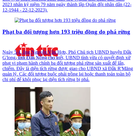
2023 nhân kỷ niệm 79 năm ngày thành lập Quân đội nhân dân (22-
12-1944 - 22-12-2023).
Phạt ba đối tượng hơn 193 triệu đồng do phá rừng
Ngày 5/4, ông Nguyễn Văn Hợp, Phó Chủ tịch UBND huyện Đắk
G'long, tỉnh Đắk Nông cho biết, UBND tỉnh vừa có quyết định xử
phạt vi phạm hành chính ba đối tượng phá rừng sản xuất để lấn,
chiếm. Đây là diện tích rừng được giao cho UBND xã Đắk R'Măng
quản lý. Các đối tượng buộc phải trồng lại hoặc thanh toán toàn bộ
chi phí để khôi phục lại diện tích rừng bị phá.