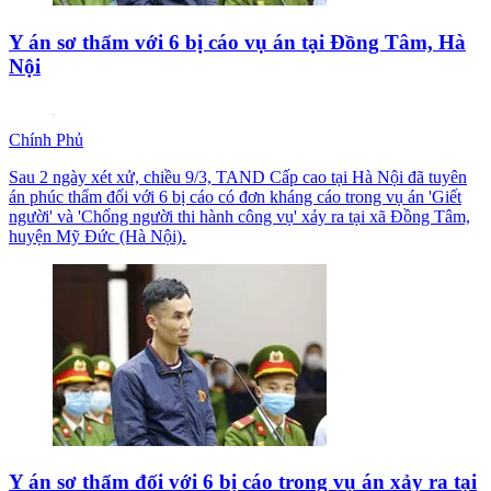
Y án sơ thẩm với 6 bị cáo vụ án tại Đồng Tâm, Hà
Nội
Chính Phủ
Sau 2 ngày xét xử, chiều 9/3, TAND Cấp cao tại Hà Nội đã tuyên
án phúc thẩm đối với 6 bị cáo có đơn kháng cáo trong vụ án 'Giết
người' và 'Chống người thi hành công vụ' xảy ra tại xã Đồng Tâm,
huyện Mỹ Đức (Hà Nội).
Y án sơ thẩm đối với 6 bị cáo trong vụ án xảy ra tại