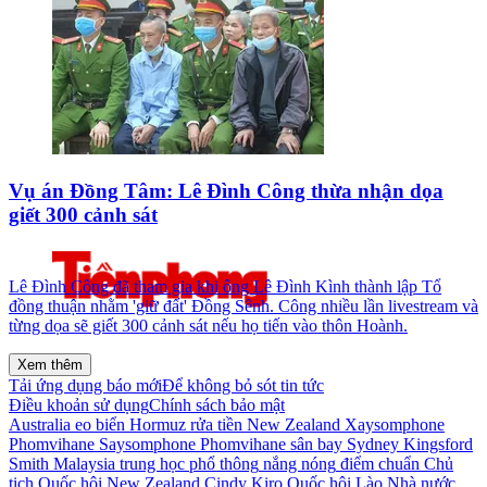
Vụ án Đồng Tâm: Lê Đình Công thừa nhận dọa
giết 300 cảnh sát
Lê Đình Công đã tham gia khi ông Lê Đình Kình thành lập Tổ
đồng thuận nhằm 'giữ đất' Đồng Sênh. Công nhiều lần livestream và
từng dọa sẽ giết 300 cảnh sát nếu họ tiến vào thôn Hoành.
Xem thêm
Tải ứng dụng báo mới
Để không bỏ sót tin tức
Điều khoản sử dụng
Chính sách bảo mật
Australia
eo biển Hormuz
rửa tiền
New Zealand
Xaysomphone
Phomvihane
Saysomphone Phomvihane
sân bay Sydney Kingsford
Smith
Malaysia
trung học phổ thông
nắng nóng
điểm chuẩn
Chủ
tịch Quốc hội
New Zealand Cindy Kiro
Quốc hội Lào
Nhà nước