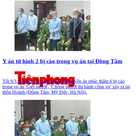
Y án tử hình 2 bị cáo trong vụ án tại Đồng Tâm
Tối 9/3, TAND cấp cao tại Hà Nội tuyên án phúc thẩm 6 bị cáo
trong vụ án 'Giết người', 'Chống người thi hành công vụ' xảy ra tại
thôn Hoành (Đồng Tâm, Mỹ Đức, Hà Nội).