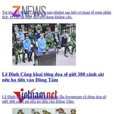
Tại tòa, Lê Đình Công kêu oan nhưng sau khi cơ quan tố tụng phân
tích, bị cáo đã thay đổi nội dung kháng cáo.
Lê Đình Công khai từng dọa sẽ giết 300 cảnh sát
nếu họ tiến vào Đồng Tâm
Lê Đình Công khai trước tòa nhiều lần livestream và từng dọa sẽ
giết 300 cảnh sát nếu họ tiến vào Đồng Tâm.