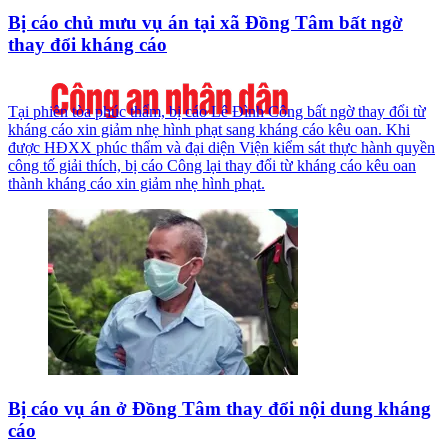
Bị cáo chủ mưu vụ án tại xã Đồng Tâm bất ngờ
thay đổi kháng cáo
Tại phiên tòa phúc thẩm, bị cáo Lê Đình Công bất ngờ thay đổi từ
kháng cáo xin giảm nhẹ hình phạt sang kháng cáo kêu oan. Khi
được HĐXX phúc thẩm và đại diện Viện kiểm sát thực hành quyền
công tố giải thích, bị cáo Công lại thay đổi từ kháng cáo kêu oan
thành kháng cáo xin giảm nhẹ hình phạt.
Bị cáo vụ án ở Đồng Tâm thay đổi nội dung kháng
cáo