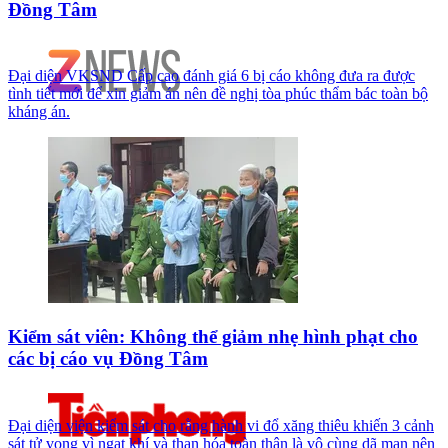
Đồng Tâm
Đại diện VKSND Cấp cao đánh giá 6 bị cáo không đưa ra được
tình tiết mới để xin giảm án nên đề nghị tòa phúc thẩm bác toàn bộ
kháng án.
Kiểm sát viên: Không thể giảm nhẹ hình phạt cho
các bị cáo vụ Đồng Tâm
Đại diện viện kiểm sát cho rằng hành vi đổ xăng thiêu khiến 3 cảnh
sát tử vong vì ngạt khí và than hóa toàn thân là vô cùng dã man nên