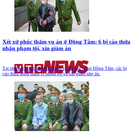
Xét xử phúc thẩm vụ án ở Đồng Tâm: 6 bị cáo thừa
nhận phạm tội, xin giảm án
Tại phiên tòa xét xử phúc thẩm vụ án xảy ra tại Đồng Tâm, các bị
cáo thừa nhận hành vi phạm tội và xin giảm nhẹ án.