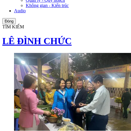
Quản lý - Quy hoạch
Không gian - Kiến trúc
Audio
Đóng
TÌM KIẾM
LÊ ĐÌNH CHỨC