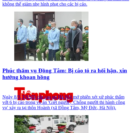
không thể giảm nhẹ hình phạt cho các bị cáo.
Phúc thẩm vụ Đồng Tâm: Bị cáo tỏ ra hối hận, xin
hưởng khoan hồng
Ngày 8/3, TAND cấp cao tại Hà Nội mở phiên xét xử phúc thẩm
với 6 bị cáo trong vụ án 'Giết người', 'Chống người thi hành công
vụ' xảy ra tại thôn Hoành (xã Đồng Tâm, Mỹ Đức, Hà Nội).