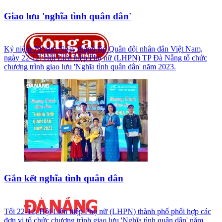
Giao lưu 'nghĩa tình quân dân'
Kỷ niệm 79 năm Ngày thành lập Quân đội nhân dân Việt Nam,
ngày 22-12, Hội Liên hiệp Phụ nữ (LHPN) TP Đà Nẵng tổ chức
chương trình giao lưu 'Nghĩa tình quân dân' năm 2023.
Gắn kết nghĩa tình quân dân
Tối 22-12, Hội Liên hiệp Phụ nữ (LHPN) thành phố phối hợp các
đơn vị tổ chức chương trình giao lưu 'Nghĩa tình quân dân' năm