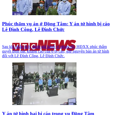
Phúc thẩm vụ án ở Đồng Tâm: Y án tử hình bị cáo
Lê Đình Công, Lê Đình Chức
Sau khi phân tích, đánh giá hành vi phạm tội, HĐXX phúc thẩm
quyết định bác kháng cáo của 6 bị cáo, giữ nguyên bản án tử hình
đối với Lê Đình Công, Lê Đình Chức.
Y án tử hình hai bị cáo trong vụ Đồng Tâm