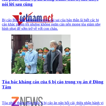
nói lời sau cùng
Bị cáo Bùi Viết Hiểu nhìn nhận cái sai của bản thân là biết các bị
cáo khác phạm tội nhưng không ngăn cản nên mong tòa giảm nhẹ
hình phạt để sớm trở về với con cháu.
Tòa bác kháng cáo của 6 bị cáo trong vụ án ở Đồng
Tâm
Tòa phúc thẩm nhận thấy 6 bị cáo ăn năn hối cải, thừa nhận hành vi