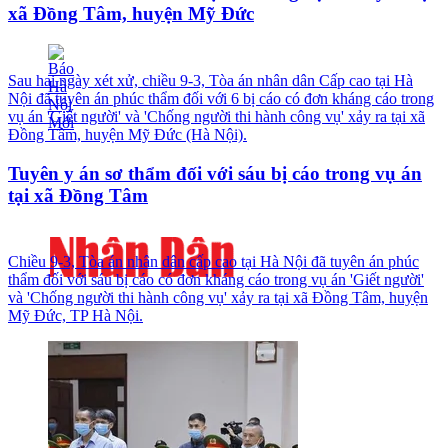
xã Đồng Tâm, huyện Mỹ Đức
Sau hai ngày xét xử, chiều 9-3, Tòa án nhân dân Cấp cao tại Hà
Nội đã tuyên án phúc thẩm đối với 6 bị cáo có đơn kháng cáo trong
vụ án 'Giết người' và 'Chống người thi hành công vụ' xảy ra tại xã
Đồng Tâm, huyện Mỹ Đức (Hà Nội).
Tuyên y án sơ thẩm đối với sáu bị cáo trong vụ án
tại xã Đồng Tâm
Chiều 9-3, Tòa án nhân dân cấp cao tại Hà Nội đã tuyên án phúc
thẩm đối với sáu bị cáo có đơn kháng cáo trong vụ án 'Giết người'
và 'Chống người thi hành công vụ' xảy ra tại xã Đồng Tâm, huyện
Mỹ Đức, TP Hà Nội.