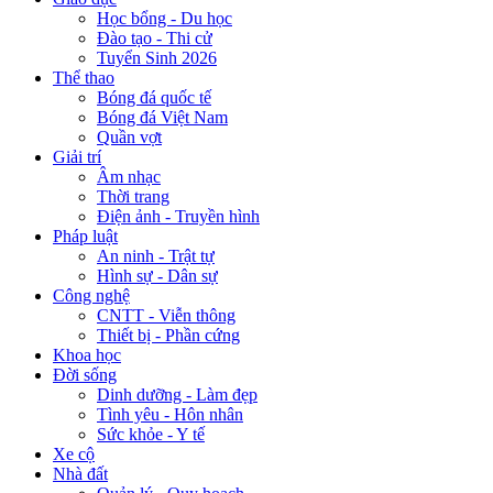
Học bổng - Du học
Đào tạo - Thi cử
Tuyển Sinh 2026
Thể thao
Bóng đá quốc tế
Bóng đá Việt Nam
Quần vợt
Giải trí
Âm nhạc
Thời trang
Điện ảnh - Truyền hình
Pháp luật
An ninh - Trật tự
Hình sự - Dân sự
Công nghệ
CNTT - Viễn thông
Thiết bị - Phần cứng
Khoa học
Đời sống
Dinh dưỡng - Làm đẹp
Tình yêu - Hôn nhân
Sức khỏe - Y tế
Xe cộ
Nhà đất