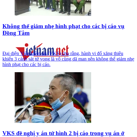
Không thể giảm nhẹ hình phạt cho các bị cáo vụ
Đồng Tâm
Đại diện Viện kiểm sát (VKS) cho rằng, hành vi đổ xăng thiêu
khiến 3 cảnh sát tử vong là vô cùng dã man nên không thể giảm nhẹ
hình phạt cho các bị cáo.
VKS đề nghị y án tử hình 2 bị cáo trong vụ án ở