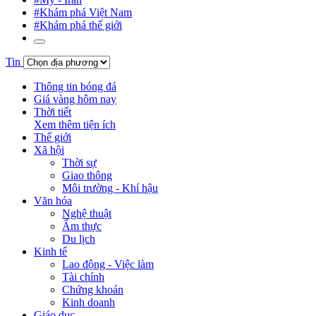
#Khám phá Việt Nam
#Khám phá thế giới
Tin
Thông tin bóng đá
Giá vàng hôm nay
Thời tiết
Xem thêm tiện ích
Thế giới
Xã hội
Thời sự
Giao thông
Môi trường - Khí hậu
Văn hóa
Nghệ thuật
Ẩm thực
Du lịch
Kinh tế
Lao động - Việc làm
Tài chính
Chứng khoán
Kinh doanh
Giáo dục