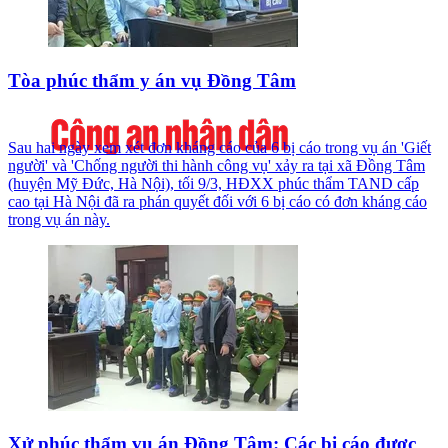
Tòa phúc thẩm y án vụ Đồng Tâm
Sau hai ngày xem xét đơn kháng cáo của 6 bị cáo trong vụ án 'Giết
người' và 'Chống người thi hành công vụ' xảy ra tại xã Đồng Tâm
(huyện Mỹ Đức, Hà Nội), tối 9/3, HĐXX phúc thẩm TAND cấp
cao tại Hà Nội đã ra phán quyết đối với 6 bị cáo có đơn kháng cáo
trong vụ án này.
Xử phúc thẩm vụ án Đồng Tâm: Các bị cáo được