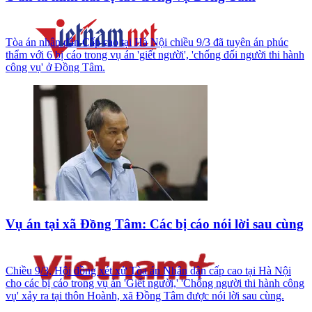
Tòa án nhân dân Cấp cao tại Hà Nội chiều 9/3 đã tuyên án phúc
thẩm với 6 bị cáo trong vụ án 'giết người', 'chống đối người thi hành
công vụ' ở Đồng Tâm.
Vụ án tại xã Đồng Tâm: Các bị cáo nói lời sau cùng
Chiều 9/3, Hội đồng xét xử Tòa án Nhân dân cấp cao tại Hà Nội
cho các bị cáo trong vụ án 'Giết người,' 'Chống người thi hành công
vụ' xảy ra tại thôn Hoành, xã Đồng Tâm được nói lời sau cùng.