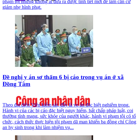
phạm tội nhưng không ai đưa ra được tình tiết mới để làm căn cứ
giảm nhẹ hình phạt.
Đề nghị y án sơ thẩm 6 bị cáo trong vụ án ở xã
Đồng Tâm
Theo đại diện Viện kiểm sát, đây là vụ án đặc biệt nghiêm trọng.
Hành vi của các bị cáo đặc biệt nguy hiểm, bất chấp pháp luật, coi
thường tính mạng, sức khỏe của người khác, hành vi phạm tội có tổ
chức, cách thức thực hiện tội phạm dã man khiến ba đồng chí Công
an hy sinh trong khi làm nhiệm vụ...