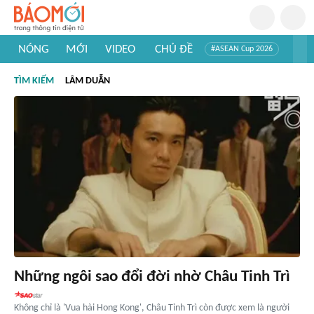
NÓNG
MỚI
VIDEO
CHỦ ĐỀ
#ASEAN Cup 2026
#Trí tuệ nhân tạo
#Mỹ - Iran
#Khám phá Việt Nam
TÌM KIẾM
LÂM DUẪN
#Khám phá thế giới
Những ngôi sao đổi đời nhờ Châu Tinh Trì
Không chỉ là 'Vua hài Hong Kong', Châu Tinh Trì còn được xem là người