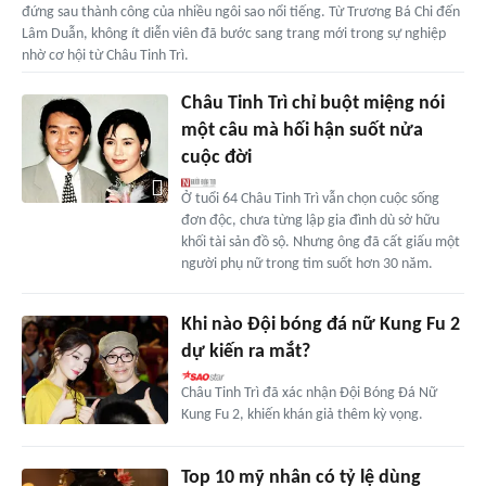
đứng sau thành công của nhiều ngôi sao nổi tiếng. Từ Trương Bá Chi đến
Lâm Duẫn, không ít diễn viên đã bước sang trang mới trong sự nghiệp
nhờ cơ hội từ Châu Tinh Trì.
Châu Tinh Trì chỉ buột miệng nói
một câu mà hối hận suốt nửa
cuộc đời
Ở tuổi 64 Châu Tinh Trì vẫn chọn cuộc sống
đơn độc, chưa từng lập gia đình dù sở hữu
khối tài sản đồ sộ. Nhưng ông đã cất giấu một
người phụ nữ trong tim suốt hơn 30 năm.
Khi nào Đội bóng đá nữ Kung Fu 2
dự kiến ra mắt?
Châu Tinh Trì đã xác nhận Đội Bóng Đá Nữ
Kung Fu 2, khiến khán giả thêm kỳ vọng.
Top 10 mỹ nhân có tỷ lệ dùng