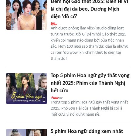
Đêm hội Gào thét 2025: Điền Hi Vi
là chị đại da beo, Dương Mịch
diện 'đồ cổ'
Ảnh được phòng làm việc/ studio đồng loạt
tung ra trước 'giờ G' Đêm hội Gào thét 2025
khiến cõi mạng náo động bởi bữa tiệc nhan
sắc. Hơn 100 ngôi sao tham dự, đâu là những
cái tên 'đủ wow' khi chính thức lộ diện tại
thảm đỏ?
Top 5 phim Hoa ngữ gây thất vọng
nhất 2025: Phim của Thành Nghị
hết cứu
Trong top 5 phim Hoa ngữ gây thất vọng nhất
2025. Phó Sơn Hải của Thành Nghị bị coi là
'hết cứu' vì nội dung nặng nề.
5 phim Hoa ngữ đáng xem nhất