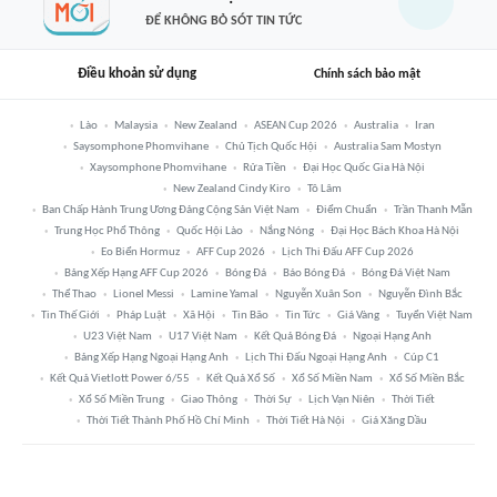
ĐỂ KHÔNG BỎ SÓT TIN TỨC
Điều khoản sử dụng
Chính sách bảo mật
Lào
Malaysia
New Zealand
ASEAN Cup 2026
Australia
Iran
Saysomphone Phomvihane
Chủ Tịch Quốc Hội
Australia Sam Mostyn
Xaysomphone Phomvihane
Rửa Tiền
Đại Học Quốc Gia Hà Nội
New Zealand Cindy Kiro
Tô Lâm
Ban Chấp Hành Trung Ương Đảng Cộng Sản Việt Nam
Điểm Chuẩn
Trần Thanh Mẫn
Trung Học Phổ Thông
Quốc Hội Lào
Nắng Nóng
Đại Học Bách Khoa Hà Nội
Eo Biển Hormuz
AFF Cup 2026
Lịch Thi Đấu AFF Cup 2026
Bảng Xếp Hạng AFF Cup 2026
Bóng Đá
Báo Bóng Đá
Bóng Đá Việt Nam
Thể Thao
Lionel Messi
Lamine Yamal
Nguyễn Xuân Son
Nguyễn Đình Bắc
Tin Thế Giới
Pháp Luật
Xã Hội
Tin Bão
Tin Tức
Giá Vàng
Tuyển Việt Nam
U23 Việt Nam
U17 Việt Nam
Kết Quả Bóng Đá
Ngoại Hạng Anh
Bảng Xếp Hạng Ngoại Hạng Anh
Lịch Thi Đấu Ngoại Hạng Anh
Cúp C1
Kết Quả Vietlott Power 6/55
Kết Quả Xổ Số
Xổ Số Miền Nam
Xổ Số Miền Bắc
Xổ Số Miền Trung
Giao Thông
Thời Sự
Lịch Vạn Niên
Thời Tiết
Thời Tiết Thành Phố Hồ Chí Minh
Thời Tiết Hà Nội
Giá Xăng Dầu