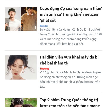
Cuộc đụng độ của 'song nam thần'
màn ảnh xứ Trung khiến netizen
'phát sốt'
Sự xuất hiện của Hoàng Cảnh Du lẫn Bạch Vũ
trong 2 bộ phim về người trẻ những năm 1990
và ra mắt cùng thời điểm đang khiến cộng
đồng mạng 'sốt' hơn bao giờ hết.
Hai diễn viên vừa khai máy đã bị
chê bai thậm tệ
Vương Hạc Đệ và Mạnh Tử Nghĩa được tuyên
bố đóng chính trong dự án 'Tướng môn độc
hậu' nhưng bị chê mạnh vì không hợp nguyên
tác.
Top 9 phim Trung Quốc thống trị
lượt xem trên các nền tảng mạng