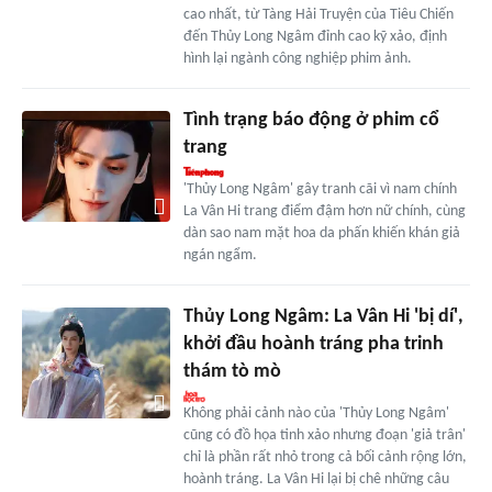
cao nhất, từ Tàng Hải Truyện của Tiêu Chiến
đến Thủy Long Ngâm đỉnh cao kỹ xảo, định
hình lại ngành công nghiệp phim ảnh.
Tình trạng báo động ở phim cổ
trang
'Thủy Long Ngâm' gây tranh cãi vì nam chính
La Vân Hi trang điểm đậm hơn nữ chính, cùng
dàn sao nam mặt hoa da phấn khiến khán giả
ngán ngẩm.
Thủy Long Ngâm: La Vân Hi 'bị dí',
khởi đầu hoành tráng pha trinh
thám tò mò
Không phải cảnh nào của 'Thủy Long Ngâm'
cũng có đồ họa tinh xảo nhưng đoạn 'giả trân'
chỉ là phần rất nhỏ trong cả bối cảnh rộng lớn,
hoành tráng. La Vân Hi lại bị chê những câu