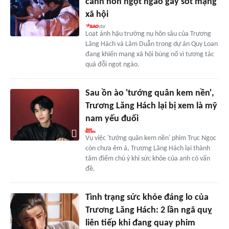
cảnh hôn ngọt ngào gây sốt mạng
xã hội
Loạt ảnh hậu trường nụ hôn sâu của Trương
Lăng Hách và Lâm Duẫn trong dự án Quy Loan
đang khiến mạng xã hội bùng nổ vì tương tác
quá đỗi ngọt ngào.
Sau ồn ào 'tướng quân kem nền',
Trương Lăng Hách lại bị xem là mỹ
nam yếu đuối
Vụ việc 'tướng quân kem nền' phim Trục Ngọc
còn chưa êm ả, Trương Lăng Hách lại thành
tâm điểm chú ý khi sức khỏe của anh có vấn
đề.
Tình trạng sức khỏe đáng lo của
Trương Lăng Hách: 2 lần ngã quỵ
liên tiếp khi đang quay phim