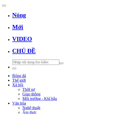
Nóng
Mới
VIDEO
CHỦ ĐỀ
Bóng đá
Thế giới
Xã hội
Thời sự
Giao thông
Môi trường - Khí hậu
Văn hóa
Nghệ thuật
Ẩm thực