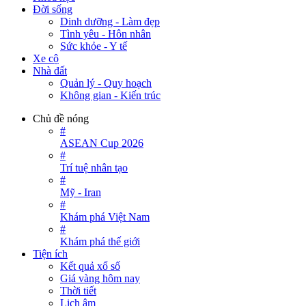
Đời sống
Dinh dưỡng - Làm đẹp
Tình yêu - Hôn nhân
Sức khỏe - Y tế
Xe cộ
Nhà đất
Quản lý - Quy hoạch
Không gian - Kiến trúc
Chủ đề nóng
#
ASEAN Cup 2026
#
Trí tuệ nhân tạo
#
Mỹ - Iran
#
Khám phá Việt Nam
#
Khám phá thế giới
Tiện ích
Kết quả xổ số
Giá vàng hôm nay
Thời tiết
Lịch âm