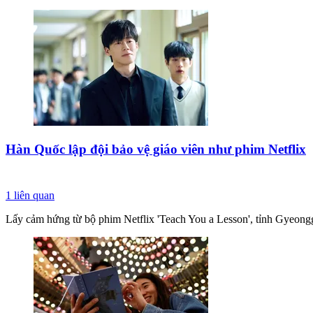
Hàn Quốc lập đội bảo vệ giáo viên như phim Netflix
1
liên quan
Lấy cảm hứng từ bộ phim Netflix 'Teach You a Lesson', tỉnh Gyeonggi