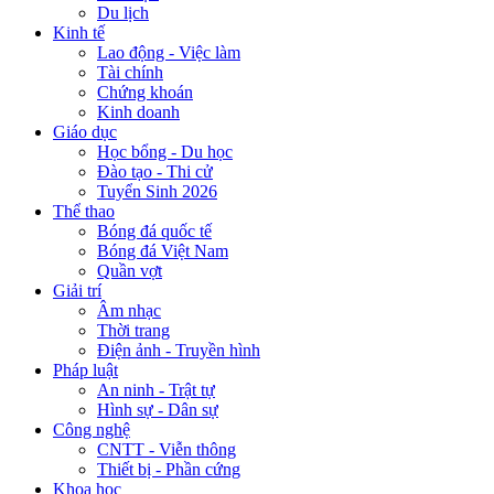
Du lịch
Kinh tế
Lao động - Việc làm
Tài chính
Chứng khoán
Kinh doanh
Giáo dục
Học bổng - Du học
Đào tạo - Thi cử
Tuyển Sinh 2026
Thể thao
Bóng đá quốc tế
Bóng đá Việt Nam
Quần vợt
Giải trí
Âm nhạc
Thời trang
Điện ảnh - Truyền hình
Pháp luật
An ninh - Trật tự
Hình sự - Dân sự
Công nghệ
CNTT - Viễn thông
Thiết bị - Phần cứng
Khoa học