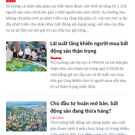
Số lượng cá nhân siêu giàu tại Việt Nam được ước tính sẽ tăng từ 1.233
người vào năm 2026 lên gần 2.000 người vào năm 2031. Xu hướng này
không chỉ phản ánh sự phát triển của tầng lớp giàu có, mà còn mở ra dư
địa phát triển cho phân khúc bất động sản hạng sang, nơi nhu cầu đầu
tư và sở hữu tài sản giá trị cao tiếp tục gia tăng…
Lãi suất tăng khiến người mua bất
động sản thận trọng
Thị trường căn hộ tại cả TPHCM và Hà Nội ghi
nhận nhu cầu chậm lại trong quý II/2026 do
mặt bằng giá sơ cấp cao và lãi suất vay mua
nhà gia tăng khiến tâm lý người mua vẫn duy
trì sự thận trọng nhất định.
Chủ đầu tư hoãn mở bán, bất
động sản đang thừa hàng?
Thị trường bất động sản đang bước vào một
giai đoạn cạnh tranh chưa từng có trong nhiều
năm trở lại đây. Cục diện cung cầu đảo chiều,