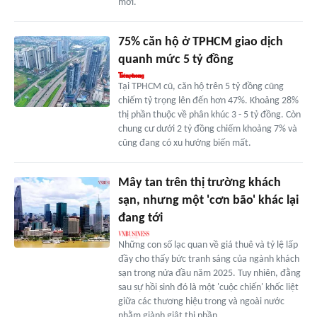
mới.
75% căn hộ ở TPHCM giao dịch
quanh mức 5 tỷ đồng
Tại TPHCM cũ, căn hộ trên 5 tỷ đồng cũng
chiếm tỷ trọng lên đến hơn 47%. Khoảng 28%
thị phần thuộc về phân khúc 3 - 5 tỷ đồng. Còn
chung cư dưới 2 tỷ đồng chiếm khoảng 7% và
cũng đang có xu hướng biến mất.
Mây tan trên thị trường khách
sạn, nhưng một 'cơn bão' khác lại
đang tới
Những con số lạc quan về giá thuê và tỷ lệ lấp
đầy cho thấy bức tranh sáng của ngành khách
sạn trong nửa đầu năm 2025. Tuy nhiên, đằng
sau sự hồi sinh đó là một 'cuộc chiến' khốc liệt
giữa các thương hiệu trong và ngoài nước
nhằm giành giật thị phần.