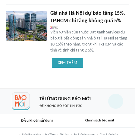
Giá nhà Hà Nội dự báo tăng 15%,
TP.HCM chỉ tăng không quá 5%
Viện Nghiên cứu thuộc Dat Xanh Services dự
báo giá bất động sản nhà ở tại Hà Nội sẽ tăng
10-15% theo năm, trong khi TP.HCM và các
tỉnh vệ tinh chỉ tăng 2-5%.
XEM THÊM
TẢI ỨNG DỤNG BÁO MỚI
ĐỂ KHÔNG BỎ SÓT TIN TỨC
Điều khoản sử dụng
Chính sách bảo mật
Liên Bang Nga
Hạ Tầng
Tô Lâm
Eo Biển Hormuz
Chợ Biên Hòa