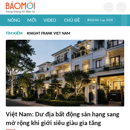
NÓNG
MỚI
VIDEO
CHỦ ĐỀ
#ASEAN Cup 2026
#Trí tuệ nhân tạo
#Mỹ - Iran
#Khám phá Việt Nam
TÌM KIẾM
KNIGHT FRANK VIỆT NAM
#Khám phá thế giới
Việt Nam: Dư địa bất động sản hạng sang
mở rộng khi giới siêu giàu gia tăng