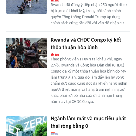
Rwanda đã đồng ý tiếp nhận 250 người di cư
bị trục xuất khỏi Mỹ, trong bối cảnh chính
quyền Tổng thống Donald Trump áp dụng
chính sách cứng rắn đối với vấn đề nhập cư.
Rwanda và CHDC Congo ký kết
thỏa thuận hòa bình
Theo phóng viên TTXVN tại châu Phi, ngày
27/6, Rwanda và Cộng hòa Dân chủ (CHDC)
Congo đã ký một thỏa thuận hòa bình do Mỹ
làm trung gian, qua đó làm dấy lên hy vọng
chấm dứt cuộc xung đột đã khiến hàng nghìn
người thiệt mạng và hàng trăm nghìn người
khác phải rời bỏ nhà cửa đi lánh nạn trong
năm nay tại CHDC Congo.
Ngành làm mát và mục tiêu phát
thải ròng bằng 0