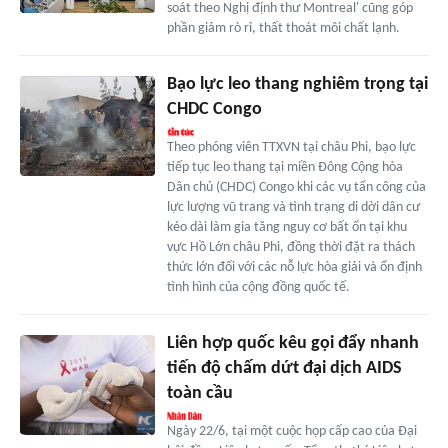
soát theo Nghị định thư Montreal' cũng góp
phần giảm rò rỉ, thất thoát môi chất lạnh.
Bạo lực leo thang nghiêm trọng tại
CHDC Congo
Theo phóng viên TTXVN tại châu Phi, bạo lực
tiếp tục leo thang tại miền Đông Cộng hòa
Dân chủ (CHDC) Congo khi các vụ tấn công của
lực lượng vũ trang và tình trạng di dời dân cư
kéo dài làm gia tăng nguy cơ bất ổn tại khu
vực Hồ Lớn châu Phi, đồng thời đặt ra thách
thức lớn đối với các nỗ lực hòa giải và ổn định
tình hình của cộng đồng quốc tế.
Liên hợp quốc kêu gọi đẩy nhanh
tiến độ chấm dứt đại dịch AIDS
toàn cầu
Ngày 22/6, tại một cuộc họp cấp cao của Đại