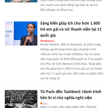
cuộc chiến chống biến đổi khí hậu, khẳng định
sức mạnh của hành động tập thể và vai trò
tiên phong của khoa học.
Sáng kiến giúp ích cho hơn 1.600
trẻ em gái và nữ thanh niên tại 11
quốc gia
Pendo Vestine, đến từ Rwanda, là một trong
những người từng tham gia chương trình
'African Girls Can Code Initiative' do Cơ quan
Liên hợp quốc về Bình đẳng giới và Trao quyền
cho Phụ nữ (UN Women) triển khai. Sáng kiến
này đã giúp hơn 1.600 trẻ em gái và nữ thanh
niên tại 11 quốc gia học viết code và phát triển
các kỹ năng số.
Từ Paris đến Tashkent: Hành trình
bền bỉ vì chủ nghĩa nghị viện
Ngày 5.4 tới, Liên minh Nghị viện Thế giới