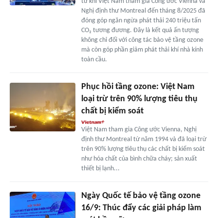
từ khi Việt Nam tham gia Công ước Vienna và
Nghị định thư Montreal đến tháng 8/2025 đã
đóng góp ngăn ngừa phát thải 240 triệu tấn
CO₂ tương đương. Đây là kết quả ấn tượng
không chỉ đối với công tác bảo vệ tầng ozone
mà còn góp phần giảm phát thải khí nhà kính
toàn cầu.
Phục hồi tầng ozone: Việt Nam
loại trừ trên 90% lượng tiêu thụ
chất bị kiểm soát
Việt Nam tham gia Công ước Vienna, Nghị
định thư Montreal từ năm 1994 và đã loại trừ
trên 90% lượng tiêu thụ các chất bị kiểm soát
như hóa chất của bình chữa cháy; sản xuất
thiết bị lạnh...
Ngày Quốc tế bảo vệ tầng ozone
16/9: Thúc đẩy các giải pháp làm