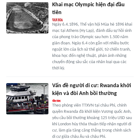
Khai mạc Olympic hiện đại đầu
tiên
Ngày 6.4.1896, Thế vận hội Mùa hè 1896 khai
mạc tại Athens (Hy Lạp), đánh dấu sự hồi sinh
của phong trào Olympic sau hơn 1.500 năm
gián đoạn. Ngày 6.4 còn gắn với nhiều bước
ngoặt lớn của lịch sử thế giới, từ chiến tranh,
khoa học đến nghệ thuật, phản ánh những
chuyển động sâu sắc của nhân loại qua các
thời kỳ.
Vấn đề người di cư: Rwanda khởi
kiện và đòi Anh bồi thường
Theo phóng viên TTXVN tại châu Phi, chính
quyền Rwanda đã khởi kiện Vương quốc Anh,
yêu cầu bồi thường khoảng 125 triệu USD sau
khi London hủy thỏa thuận tiếp nhận người di
cư, làm gia tăng căng thẳng trong chính sách
di cư giữa châu Âu và châu Phi.