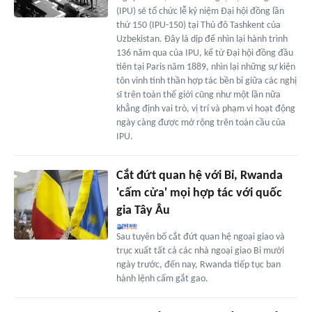
(IPU) sẽ tổ chức lễ kỷ niệm Đại hội đồng lần
thứ 150 (IPU-150) tại Thủ đô Tashkent của
Uzbekistan. Đây là dịp để nhìn lại hành trình
136 năm qua của IPU, kể từ Đại hội đồng đầu
tiên tại Paris năm 1889, nhìn lại những sự kiện
tôn vinh tinh thần hợp tác bền bỉ giữa các nghị
sĩ trên toàn thế giới cũng như một lần nữa
khẳng định vai trò, vị trí và phạm vi hoạt động
ngày càng được mở rộng trên toàn cầu của
IPU.
Cắt đứt quan hệ với Bỉ, Rwanda
'cấm cửa' mọi hợp tác với quốc
gia Tây Âu
Sau tuyên bố cắt đứt quan hệ ngoại giao và
trục xuất tất cả các nhà ngoại giao Bỉ mười
ngày trước, đến nay, Rwanda tiếp tục ban
hành lệnh cấm gắt gao.