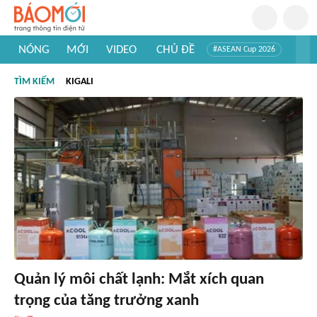
NÓNG
MỚI
VIDEO
CHỦ ĐỀ
#ASEAN Cup 2026
#Trí tuệ nhân tạo
#Mỹ - Iran
#Khám phá Việt Nam
TÌM KIẾM
KIGALI
#Khám phá thế giới
Quản lý môi chất lạnh: Mắt xích quan
trọng của tăng trưởng xanh