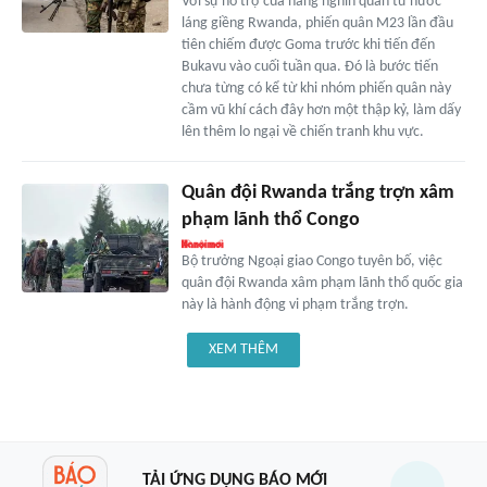
Với sự hỗ trợ của hàng nghìn quân từ nước
láng giềng Rwanda, phiến quân M23 lần đầu
tiên chiếm được Goma trước khi tiến đến
Bukavu vào cuối tuần qua. Đó là bước tiến
chưa từng có kể từ khi nhóm phiến quân này
cầm vũ khí cách đây hơn một thập kỷ, làm dấy
lên thêm lo ngại về chiến tranh khu vực.
Quân đội Rwanda trắng trợn xâm
phạm lãnh thổ Congo
Bộ trưởng Ngoại giao Congo tuyên bố, việc
quân đội Rwanda xâm phạm lãnh thổ quốc gia
này là hành động vi phạm trắng trợn.
XEM THÊM
TẢI ỨNG DỤNG BÁO MỚI