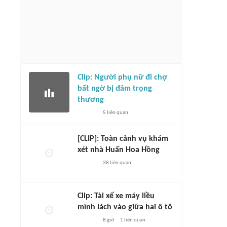
Clip: Người phụ nữ đi chợ
bất ngờ bị đâm trọng
thương
5
liên quan
[CLIP]: Toàn cảnh vụ khám
xét nhà Huấn Hoa Hồng
38
liên quan
Clip: Tài xế xe máy liều
mình lách vào giữa hai ô tô
8 giờ
1
liên quan