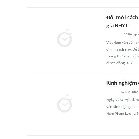
Đổi mới cách 
gia BHYT
18
liên qu
Việt Nam vẫn cần ph
chính sách này. Để 
thông thường, tiếp 
được đóng BHYT.
Kinh nghiệm 
18
liên quan
Ngày 22/4, tại Hà N
vấn kinh nghiệm quố
Nam Phạm Lương Sơn