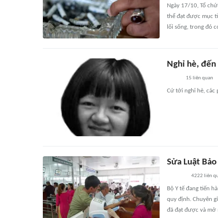
Ngày 17/10, Tổ chức
thể đạt được mục ti
lối sống, trong đó 
Nghỉ hè, đến 
15
liên quan
Cứ tới nghỉ hè, các 
Sửa Luật Bảo
4222
liên q
Bộ Y tế đang tiến h
quy định. Chuyên gi
đã đạt được và mở 