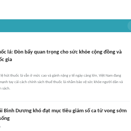
uốc lá: Đòn bẩy quan trọng cho sức khỏe cộng đồng và
ốc gia
 lệ hút thuốc lá vẫn ở mức cao và gánh nặng y tế ngày càng lớn, Việt Nam đang
mạnh tay cải cách chính sách thuế thuốc lá nhằm bảo vệ sức khỏe người dân và
n sách.
i Bình Dương khó đạt mục tiêu giảm số ca tử vong sớm
 sống
n