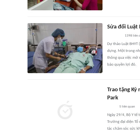
Sửa đổi Luật
1398
liên 
Dự thảo Luật BHYT (
dựng. Một trong nhữ
thông qua việc mở 
bảo quyền lợi đó.
Trao tặng Kỷ 
Park
5
liên quan
Ngày 29/4, Bộ Y tế 
Trưởng đại diện Tổ 
tác chăm sóc sức k