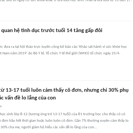
các yếu tố nguy cơ sức khỏe khác ở lứa tuổi học sinh, nhất là lứa tuổi từ 13 đến 17.
h quan hệ tình dục trước tuổi 14 tăng gấp đôi
ợc đưa ra tại hội thảo trực tuyến công bố báo cáo 'Khảo sát hành vi sức khỏe học
iệt Nam năm 2019' do Bộ Y tế, Tổ chức Y tế thế giới (WHO) tổ chức ngày 25/4.
từ 13-17 tuổi luôn cảm thấy cô đơn, nhưng chỉ 30% phụ
c vấn đề lo lắng của con
an
học sinh lớp 8-12 (tương ứng trẻ 13-17 tuổi) của 81 trường học cho thấy có có
ô đơn hầu hết thời gian hoặc luôn luôn cô đơn. Gần 7% thường xuyên cảm thấy lo
 30% cha mẹ, người giám hộ hiểu các vấn đề lo lắng của con...