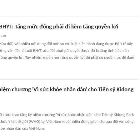
 BHYT: Tăng mức đóng phải đi kèm tăng quyền lợi
quan
sửa đổi) với nhiều nội dung đổi mới so với luật hiện hành đang được Bộ Y tế xây
ng vấn đề mà Luật BHYT sửa đổi phải giải quyết được đó là tăng tính hấp dẫn
rộng quyền lợi. Tuy nhiên, muốn mở rộng quyền lợi thì phải có nguồn lực để đảm
niệm chương 'Vì sức khỏe nhân dân' cho Tiến sỹ Kidong
tổ chức trao tặng Kỷ niệm chương 'Vì sức khỏe nhân dân' cho Tiến sỹ Kidong Park,
chức Y tế thế giới (WHO) tại Việt Nam vì có nhiều đóng góp hiệu quả đối với công
hỏe nhân dân của Việt Nam.