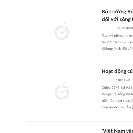
Bộ trưởng Bộ 
đối với công
5
liên quan
Trao Kỷ niệm chương
tại Việt Nam, Bộ t
Kidong Park đối với
Hoạt động củ
4
liên quan
Chiều 27/4, tại Hà 
Wiegand, Tổng Vụ t
hiện đang có chuyến
Liên minh châu Âu (
'Việt Nam vậ