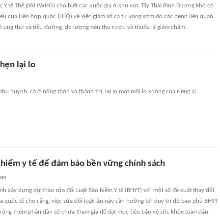
 Y tế Thế giới (WHO) cho biết các quốc gia ở khu vực Tây Thái Bình Dương khó có
êu của Liên hợp quốc (LHQ) về việc giảm số ca tử vong sớm do các bệnh liên quan
có ung thư và tiểu đường, do lượng tiêu thụ rượu và thuốc lá giảm chậm.
hẹn lại lo
phụ huynh, cả ở nông thôn và thành thị, lại lo một mối lo không của riêng ai.
 hiểm y tế để đảm bảo bền vững chính sách
uan
ành xây dựng dự thảo sửa đổi Luật Bảo hiểm Y tế (BHYT) với một số đề xuất thay đổi
a quốc tế cho rằng, việc sửa đổi luật lần này cần hướng tới duy trì độ bao phủ BHYT
rộng thêm phần dân số chưa tham gia để đạt mục tiêu bảo vệ sức khỏe toàn dân.