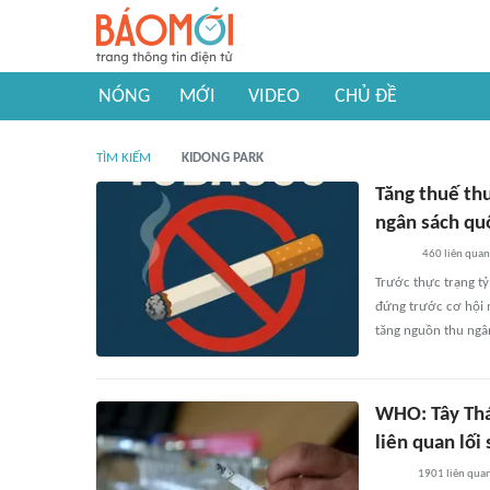
NÓNG
MỚI
VIDEO
CHỦ ĐỀ
TÌM KIẾM
KIDONG PARK
Tăng thuế th
ngân sách qu
460
liên quan
Trước thực trạng tỷ
đứng trước cơ hội 
tăng nguồn thu ngâ
WHO: Tây Thá
liên quan lối
1901
liên qua