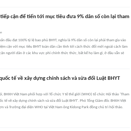
tiếp cận để tiến tới mục tiêu đưa 9% dân số còn lại tham
an
ấn đấu đạt 100% tỷ lệ bao phủ BHYT, nghĩa là 9% dân số còn lại phải tham gia vào
tiệm cận với mục tiêu BHYT toàn dân cần tính tới cách thức đổi mới ngoài cách làm
cận người dân ở các khu vực phi chính thức thức, bất kể họ làm gì, ở đâu vẫn sẽ
quốc tế về xây dựng chính sách và sửa đổi Luật BHYT
ội, BHXH Việt Nam phối hợp với Tổ chức Y tế thế giới (WHO) tổ chức Hội thảo 'Tham
c tế về xây dựng chính sách và sửa đổi Luật BHYT'. Phó Tổng Giám đốc BHXH Việt
 và Trưởng đại diện WHO tại Việt Nam ông Kidong Park đồng chủ trì hội thảo.