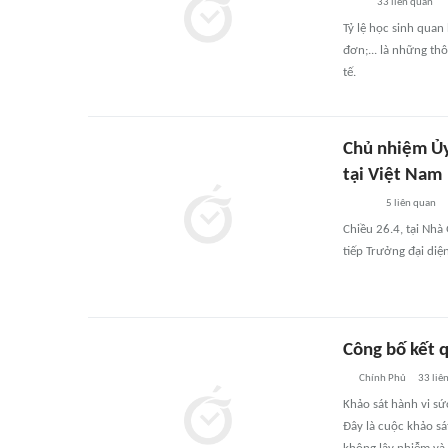
33
liên quan
Tỷ lệ học sinh quan
đơn;... là những th
tế.
Chủ nhiệm Ủy
tại Việt Nam
5
liên quan
Chiều 26.4, tại Nh
tiếp Trưởng đại diệ
Công bố kết q
Chính Phủ
33
liê
Khảo sát hành vi sứ
Đây là cuộc khảo sá