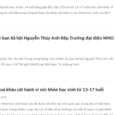
 hệ tình dục trước 14 tuổi tăng gấp đôi; Gần 13% trẻ từ 13-17 tuổi luôn cảm thấy cô
ông tin nổi bật trong Công bố báo cáo khảo sát hành vi sức khỏe học sinh của Bộ Y
 ban Xã hội Nguyễn Thúy Anh tiếp Trưởng đại diện WHO
à Quốc hội, Ủy viên Trung ương Đảng, Chủ nhiệm Ủy ban Xã hội Nguyễn Thúy Anh đã
n Tổ chức Y tế Thế giới (WHO) tại Việt Nam, TS. Kidong Park.
uả khảo sát hành vi sức khỏe học sinh từ 13-17 tuổi
n quan
c khỏe học sinh toàn cầu đã được tổ chức tại 103 quốc gia, trong đó có Việt Nam.
t quan trọng nhằm cung cấp các số liệu về xu hướng, các yếu tố nguy cơ gây bệnh