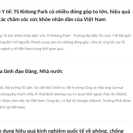
Y tế: TS Kidong Park có nhiều đóng góp to lớn, hiệu quả
 tác chăm sóc sức khỏe nhân dân của Việt Nam
 'Vì Sức khỏe nhân dân' cho TS Kidong Park - Trưởng đại diện Tổ chức Y tế thế giới
rưởng Bộ Y tế Nguyễn Thanh Long cảm ơn những đóng góp, chia sẻ, ủng hộ của TS
 ngành y tế Việt Nam trong thời gian qua...
a lãnh đạo Đảng, Nhà nước
Nội, Đại tướng Tô Lâm, Ủy viên Bộ Chính trị, Bộ trưởng Công an tiếp ông Gunnar
rưởng phụ trách châu Á-Thái Bình Dương của Cơ quan Đối ngoại châu Âu (EEAS),
 thăm, làm việc tại Việt Nam. Cùng dự, có Đại sứ Giorgio Aliberti, Trưởng Phái đoàn
EU) tại Việt Nam.
n dụng hiệu quả kinh nghiệm quốc tế về phòng, chống