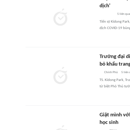
dịch'
5
liên qu
Tiến sỹ Kidong Park,
dịch COVID-19 bùng 
Trưởng đại di
bỏ khẩu trang
Chính Phủ
5
liên
TS. Kidong Park, Tr
từ biệt Phó Thủ tư
Giật mình với
học sinh