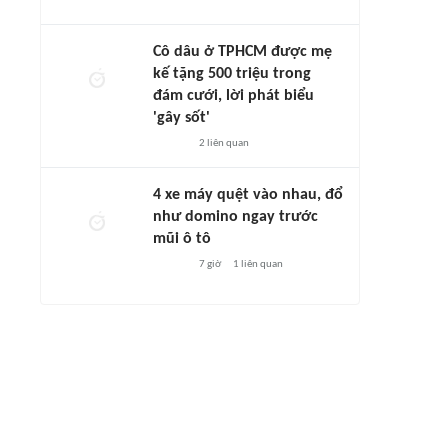
Cô dâu ở TPHCM được mẹ
kế tặng 500 triệu trong
đám cưới, lời phát biểu
'gây sốt'
2
liên quan
4 xe máy quệt vào nhau, đổ
như domino ngay trước
mũi ô tô
7 giờ
1
liên quan