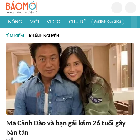
NÓNG
MỚI
VIDEO
CHỦ ĐỀ
#ASEAN Cup 2026
#Trí tuệ nhân tạo
#Mỹ - Iran
#Khám phá Việt Nam
TÌM KIẾM
KHÁNH NGUYÊN
#Khám phá thế giới
Mã Cảnh Đào và bạn gái kém 26 tuổi gây
bàn tán