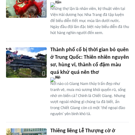
Những thợ lặn là nhân viên, kỹ thuật viên tại
Viện Hải dương học Nha Trang đã tập luyện
để biểu diễn tiết mục múa lân dưới nước.
Ngày đầu đội lân đặc biệt này biểu diễn đã thu
hút hàng nghìn người đến xem.
Thành phố cổ bị thời gian bỏ quên
ở Trung Quốc: Thiên nhiên nguyên
sơ, hùng vĩ, thành cổ đậm màu
quá khứ quá nên thơ
Nơi nào có Giang Nam thủy trấn đẹp như
tranh vẽ, mưa mù sương khói quyến rũ, sống
nhờ ơn biển cả? Chính là Chiết Giang. Nhưng
vượt ngoài những gì chúng ta đã biết, ẩn
trong Chiết Giang còn có một 'thế ngoại đào
nguyên' yên bình khó tả.
Thiêng liêng Lễ Thượng cờ ở