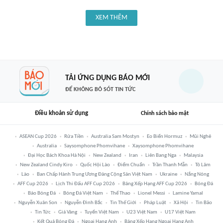
XEM THÊM
TẢI ỨNG DỤNG BÁO MỚI
ĐỂ KHÔNG BỎ SÓT TIN TỨC
Điều khoản sử dụng
Chính sách bảo mật
ASEAN Cup 2026
Rửa Tiền
Australia Sam Mostyn
Eo Biển Hormuz
Mũi Nghê
Australia
Saysomphone Phomvihane
Xaysomphone Phomvihane
Đại Học Bách Khoa Hà Nội
New Zealand
Iran
Liên Bang Nga
Malaysia
New Zealand Cindy Kiro
Quốc Hội Lào
Điểm Chuẩn
Trần Thanh Mẫn
Tô Lâm
Lào
Ban Chấp Hành Trung Ương Đảng Cộng Sản Việt Nam
Ukraine
Nắng Nóng
AFF Cup 2026
Lịch Thi Đấu AFF Cup 2026
Bảng Xếp Hạng AFF Cup 2026
Bóng Đá
Báo Bóng Đá
Bóng Đá Việt Nam
Thể Thao
Lionel Messi
Lamine Yamal
Nguyễn Xuân Son
Nguyễn Đình Bắc
Tin Thế Giới
Pháp Luật
Xã Hội
Tin Bão
Tin Tức
Giá Vàng
Tuyển Việt Nam
U23 Việt Nam
U17 Việt Nam
Kết Quả Bóng Đá
Ngoại Hạng Anh
Bảng Xếp Hạng Ngoại Hạng Anh