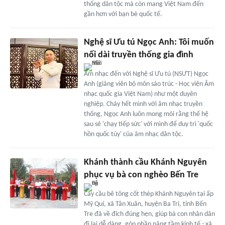
thống dân tộc mà còn mang Việt Nam đến
gần hơn với bạn bè quốc tế.
Nghệ sĩ Ưu tú Ngọc Anh: Tôi muốn
nối dài truyền thống gia đình
Âm nhạc đến với Nghệ sĩ Ưu tú (NSƯT) Ngọc
Anh (giảng viên bộ môn sáo trúc - Học viện Âm
nhạc quốc gia Việt Nam) như một duyên
nghiệp. Cháy hết mình với âm nhạc truyền
thống, Ngọc Anh luôn mong mỏi rằng thế hệ
sau sẽ 'chạy tiếp sức' với mình để duy trì 'quốc
hồn quốc túy' của âm nhạc dân tộc.
Khánh thành cầu Khánh Nguyên
phục vụ bà con nghèo Bến Tre
Cây cầu bê tông cốt thép Khánh Nguyên tại ấp
Mỹ Quí, xã Tân Xuân, huyện Ba Tri, tỉnh Bến
Tre đã về đích đúng hẹn, giúp bà con nhân dân
đi lại dễ dàng, góp phần nâng tầm kinh tế - xã