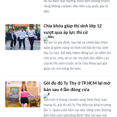
họ đã biến quê hương mình tiên phong thành
'làng không carbon' đầu tiên của quốc gia tỷ
dân.
Chìa khóa giúp thí sinh lớp 12
vượt qua áp lực thi cử
Áp lực từ gia đình, bạn bè và chính bản thân
luôn là gánh nặng vô hình với bất kỳ học sinh
lớp 12 nào. Để tiếp thêm động lực và niềm tin
cho sĩ tử, chia sẻ từ các thí sinh đạt điểm cao
của kỳ thi năm trước sẽ là chìa khóa quý giá
giúp các em vững tin hơn.
Gỏi đu đủ Ty Thy ở TP.HCM lại mở
bán sau 4 lần đóng cửa
Sau hơn 4 tháng chuyển sang hình thức bán
mang đi, gỏi đu đủ Ty Thy tiếp tục khai trương
lần 5. Quán mới nằm tại nhà riêng trên đường
Bến Phú Lâm (phường Bình Tây) với quy mô