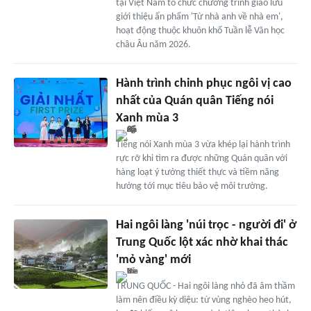
tại Việt Nam tổ chức chương trình giao lưu
giới thiệu ấn phẩm 'Từ nhà anh về nhà em',
hoạt động thuộc khuôn khổ Tuần lễ Văn học
châu Âu năm 2026.
Hành trình chinh phục ngôi vị cao
nhất của Quán quân Tiếng nói
Xanh mùa 3
Tiếng nói Xanh mùa 3 vừa khép lại hành trình
rực rỡ khi tìm ra được những Quán quân với
hàng loạt ý tưởng thiết thực và tiềm năng
hướng tới mục tiêu bảo vệ môi trường.
Hai ngôi làng 'núi trọc - người đi' ở
Trung Quốc lột xác nhờ khai thác
'mỏ vàng' mới
TRUNG QUỐC - Hai ngôi làng nhỏ đã âm thầm
làm nên điều kỳ diệu: từ vùng nghèo heo hút,