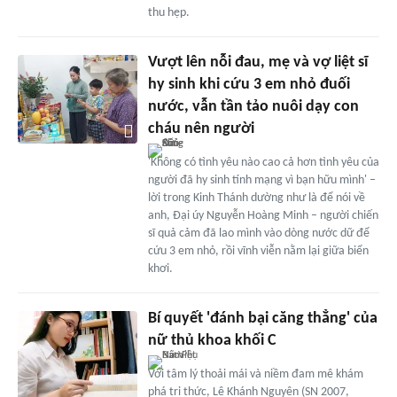
thu hẹp.
Vượt lên nỗi đau, mẹ và vợ liệt sĩ
hy sinh khi cứu 3 em nhỏ đuối
nước, vẫn tần tảo nuôi dạy con
cháu nên người
'Không có tình yêu nào cao cả hơn tình yêu của
người đã hy sinh tính mạng vì bạn hữu mình' –
lời trong Kinh Thánh dường như là để nói về
anh, Đại úy Nguyễn Hoàng Minh – người chiến
sĩ quả cảm đã lao mình vào dòng nước dữ để
cứu 3 em nhỏ, rồi vĩnh viễn nằm lại giữa biển
khơi.
Bí quyết 'đánh bại căng thẳng' của
nữ thủ khoa khối C
Với tâm lý thoải mái và niềm đam mê khám
phá tri thức, Lê Khánh Nguyên (SN 2007,