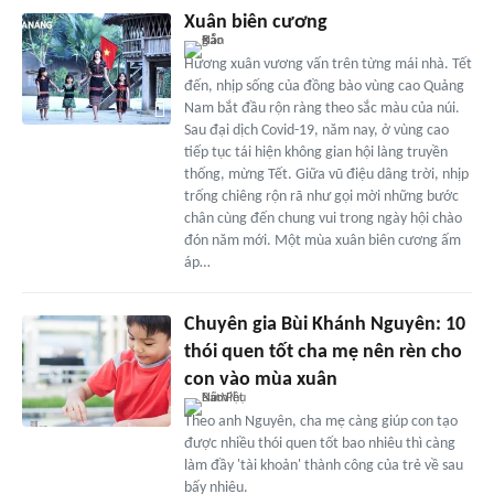
Xuân biên cương
Hương xuân vương vấn trên từng mái nhà. Tết
đến, nhịp sống của đồng bào vùng cao Quảng
Nam bắt đầu rộn ràng theo sắc màu của núi.
Sau đại dịch Covid-19, năm nay, ở vùng cao
tiếp tục tái hiện không gian hội làng truyền
thống, mừng Tết. Giữa vũ điệu dâng trời, nhịp
trống chiêng rộn rã như gọi mời những bước
chân cùng đến chung vui trong ngày hội chào
đón năm mới. Một mùa xuân biên cương ấm
áp…
Chuyên gia Bùi Khánh Nguyên: 10
thói quen tốt cha mẹ nên rèn cho
con vào mùa xuân
Theo anh Nguyên, cha mẹ càng giúp con tạo
được nhiều thói quen tốt bao nhiêu thì càng
làm đầy 'tài khoản' thành công của trẻ về sau
bấy nhiêu.