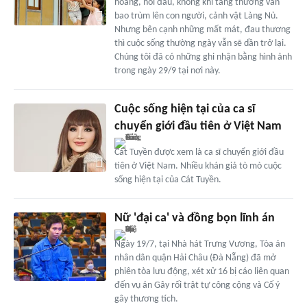
hoàng, nỗi đau, không khí tang thương vẫn
bao trùm lên con người, cảnh vật Làng Nủ.
Nhưng bên cạnh những mất mát, đau thương
thì cuộc sống thường ngày vẫn sẽ dần trở lại.
Chúng tôi đã có những ghi nhận bằng hình ảnh
trong ngày 29/9 tại nơi này.
Cuộc sống hiện tại của ca sĩ
chuyển giới đầu tiên ở Việt Nam
Cát Tuyền được xem là ca sĩ chuyển giới đầu
tiên ở Việt Nam. Nhiều khán giả tò mò cuộc
sống hiện tại của Cát Tuyền.
Nữ 'đại ca' và đồng bọn lĩnh án
Ngày 19/7, tại Nhà hát Trưng Vương, Tòa án
nhân dân quận Hải Châu (Đà Nẵng) đã mở
phiên tòa lưu động, xét xử 16 bị cáo liên quan
đến vụ án Gây rối trật tự công cộng và Cố ý
gây thương tích.