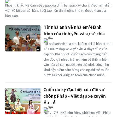
Khoảnh khắc Mã Cảnh Đào gặp gia đình bạn gái gây chú ý. Việc nam diễn
viên và bố bạn gái bằng tuổi tạo nên tình huống thú vị, được khán giả
bàn luận.
'Từ nhà anh về nhà em'-Hành
trình của tình yêu và sự sẻ chia
'Từ nhà anh về nhà em' không chỉ là hành trình
16.000km đạp xe xuyên Âu-Á đầy thú vị của
cặp đôi Pháp-Việt, cuốn sách còn mang đến
cho độc giả nhiều trải nghiệm về thiên nhiên,
văn hóa và con người trên thế giới, cũng như
khơi dậy niềm cảm hứng cho người trẻ muốn
bước ra khỏi vùng an toàn của chính mình.
Cuốn du ký đặc biệt của đôi vợ
chồng Pháp - Việt đạp xe xuyên
Âu - Á
Ngày 17-5, NXB Kim Đồng phối hợp Viện Pháp