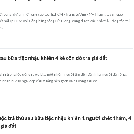
ởi công, dự án mở rộng cao tốc Tp.HCM - Trung Lương - Mỹ Thuận, tuyến giao
ết nối Tp.HCM với Đồng bằng sông Cửu Long, đang được các nhà thầu tăng tốc thi
n.
sau bữa tiệc nhậu khiến 4 kẻ côn đồ trả giá đắt
sinh trong lúc uống rượu bia, một nhóm người tìm đến đánh hai người đàn ông.
ạn nhân bị đẩy ngã, đập đầu xuống nền gạch và tử vong sau đó.
ộc trả thù sau bữa tiệc nhậu khiến 1 người chết thảm, 4
 giá đắt