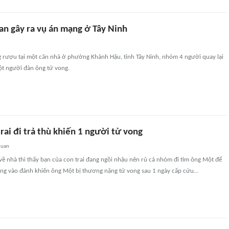
can gây ra vụ án mạng ở Tây Ninh
 rượu tại một căn nhà ở phường Khánh Hậu, tỉnh Tây Ninh, nhóm 4 người quay lại
t người đàn ông tử vong.
rai đi trả thù khiến 1 người tử vong
quan
về nhà thì thấy bạn của con trai đang ngồi nhậu nên rủ cả nhóm đi tìm ông Một để
ông vào đánh khiến ông Một bị thương nặng tử vong sau 1 ngày cấp cứu…