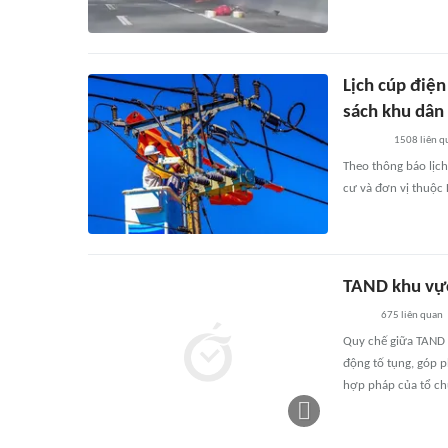
Lịch cúp điện
sách khu dân 
1508
liên q
Theo thông báo lịc
cư và đơn vị thuộc 
TAND khu vực
675
liên quan
Quy chế giữa TAND 
động tố tụng, góp p
hợp pháp của tổ ch