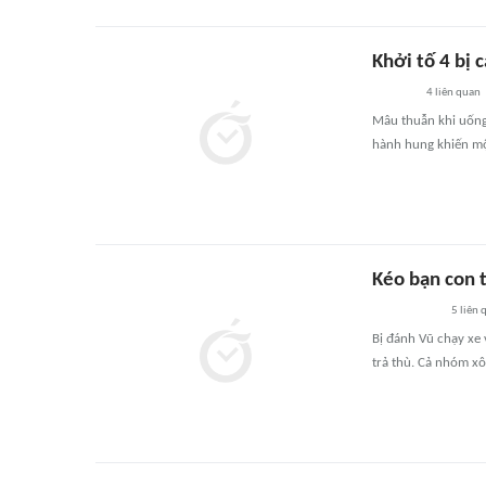
Khởi tố 4 bị 
4
liên quan
Mâu thuẫn khi uống
hành hung khiến mộ
Kéo bạn con t
5
liên 
Bị đánh Vũ chạy xe 
trả thù. Cả nhóm x