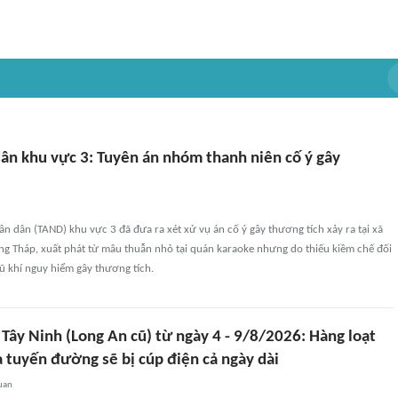
dân khu vực 3: Tuyên án nhóm thanh niên cố ý gây
ân dân (TAND) khu vực 3 đã đưa ra xét xử vụ án cố ý gây thương tích xảy ra tại xã
ng Tháp, xuất phát từ mâu thuẫn nhỏ tại quán karaoke nhưng do thiếu kiềm chế đối
ũ khí nguy hiểm gây thương tích.
 Tây Ninh (Long An cũ) từ ngày 4 - 9/8/2026: Hàng loạt
 tuyến đường sẽ bị cúp điện cả ngày dài
uan