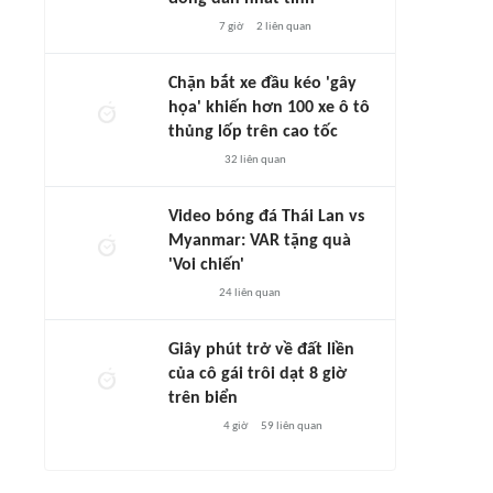
7 giờ
2
liên quan
Chặn bắt xe đầu kéo 'gây
họa' khiến hơn 100 xe ô tô
thủng lốp trên cao tốc
32
liên quan
Video bóng đá Thái Lan vs
Myanmar: VAR tặng quà
'Voi chiến'
24
liên quan
Giây phút trở về đất liền
của cô gái trôi dạt 8 giờ
trên biển
4 giờ
59
liên quan