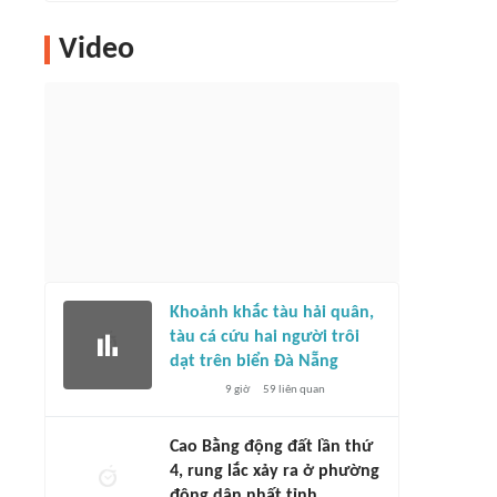
Video
Khoảnh khắc tàu hải quân,
tàu cá cứu hai người trôi
dạt trên biển Đà Nẵng
9 giờ
59
liên quan
Cao Bằng động đất lần thứ
4, rung lắc xảy ra ở phường
đông dân nhất tỉnh