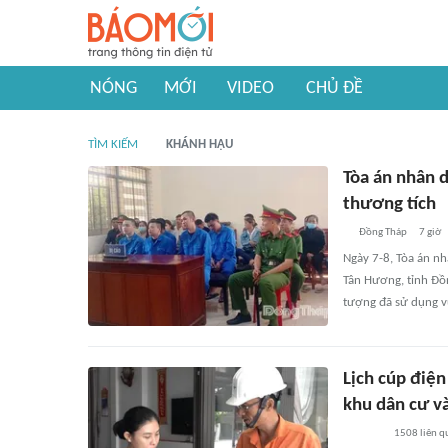
NÓNG
MỚI
VIDEO
CHỦ ĐỀ
TÌM KIẾM
KHÁNH HẬU
Tòa án nhân 
thương tích
Đồng Tháp
7 giờ
Ngày 7-8, Tòa án nh
Tân Hương, tỉnh Đồ
tượng đã sử dụng v
Lịch cúp điện
khu dân cư và
1508
liên q