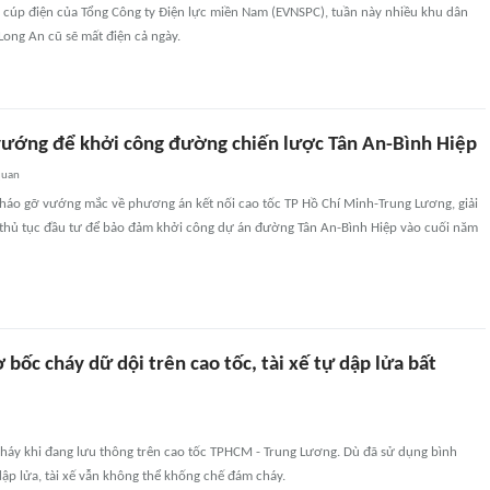
h cúp điện của Tổng Công ty Điện lực miền Nam (EVNSPC), tuần này nhiều khu dân
Long An cũ sẽ mất điện cả ngày.
vướng để khởi công đường chiến lược Tân An-Bình Hiệp
quan
 tháo gỡ vướng mắc về phương án kết nối cao tốc TP Hồ Chí Minh-Trung Lương, giải
thủ tục đầu tư để bảo đảm khởi công dự án đường Tân An-Bình Hiệp vào cuối năm
ờ bốc cháy dữ dội trên cao tốc, tài xế tự dập lửa bất
cháy khi đang lưu thông trên cao tốc TPHCM - Trung Lương. Dù đã sử dụng bình
ập lửa, tài xế vẫn không thể khống chế đám cháy.