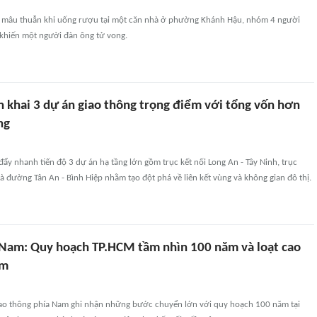
 mâu thuẫn khi uống rượu tại một căn nhà ở phường Khánh Hậu, nhóm 4 người
 khiến một người đàn ông tử vong.
n khai 3 dự án giao thông trọng điểm với tổng vốn hơn
ng
đẩy nhanh tiến độ 3 dự án hạ tầng lớn gồm trục kết nối Long An - Tây Ninh, trục
 đường Tân An - Bình Hiệp nhằm tạo đột phá về liên kết vùng và không gian đô thị.
 Nam: Quy hoạch TP.HCM tầm nhìn 100 năm và loạt cao
ểm
iao thông phía Nam ghi nhận những bước chuyển lớn với quy hoạch 100 năm tại