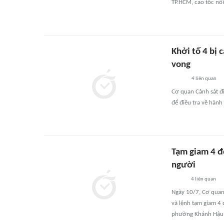
TP.HCM, cao tốc nối
Khởi tố 4 bị 
vong
4
liên quan
Cơ quan Cảnh sát đi
để điều tra về hành
Tạm giam 4 đ
người
4
liên quan
Ngày 10/7, Cơ quan 
và lệnh tạm giam 4 
phường Khánh Hậu (