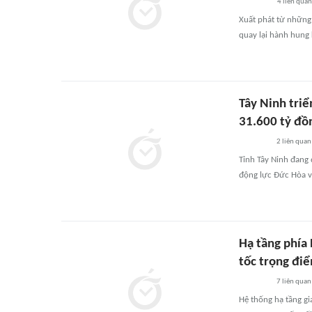
4
liên quan
Xuất phát từ những
quay lại hành hung
Tây Ninh triể
31.600 tỷ đồ
2
liên quan
Tỉnh Tây Ninh đang 
động lực Đức Hòa và
Hạ tầng phía
tốc trọng đi
7
liên quan
Hệ thống hạ tầng g