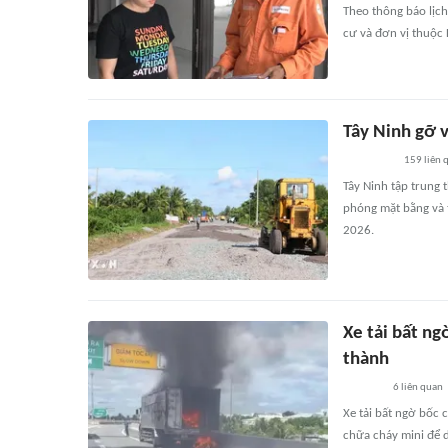
Theo thông báo lịc
cư và đơn vị thuộc 
Tây Ninh gỡ 
159
liên 
Tây Ninh tập trung
phóng mặt bằng và 
2026.
Xe tải bất ng
thành
6
liên quan
Xe tải bất ngờ bốc 
chữa cháy mini để d