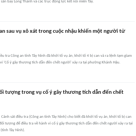
 sân bay Long Thành và các trục động lực kết nối miền Tây.
can sau vụ xô xát trong cuộc nhậu khiến một người tử
ều tra Công an tỉnh Tây Ninh đã khởi tố vụ án, khởi tố 4 bị can và ra lệnh tạm giam
 vi 'Cố ý gây thương tích dẫn đến chết người' xảy ra tại phường Khánh Hậu.
ối tượng trong vụ cố ý gây thương tích dẫn đến chết
Cảnh sát điều tra (Công an tỉnh Tây Ninh) cho biết đã khởi tố vụ án, khởi tố bị can
đối tượng để điều tra về hành vi cố ý gây thương tích dẫn đến chết người xảy ra tại
tỉnh Tây Ninh).