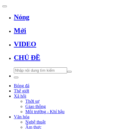
Nóng
Mới
VIDEO
CHỦ ĐỀ
Bóng đá
Thế giới
Xã hội
Thời sự
Giao thông
Môi trường - Khí hậu
Văn hóa
Nghệ thuật
Ẩm thực