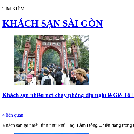
TÌM KIẾM
KHÁCH SẠN SÀI GÒN
Khách sạn nhiều nơi cháy phòng dịp nghỉ lễ Giỗ T
4
liên quan
Khách sạn tại nhiều tỉnh như Phú Thọ, Lâm Đồng,...hiện đang trong