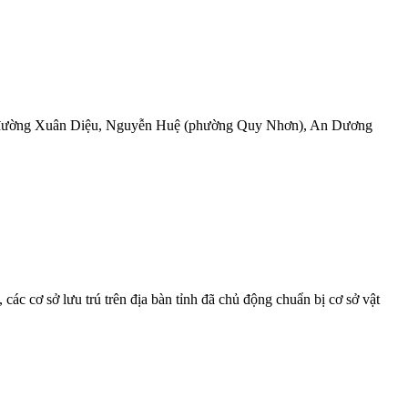
yến đường Xuân Diệu, Nguyễn Huệ (phường Quy Nhơn), An Dương
 cơ sở lưu trú trên địa bàn tỉnh đã chủ động chuẩn bị cơ sở vật