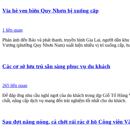
Vỉa hè ven biển Quy Nhơn bị xuống cấp
1
liên quan
Phản ánh đến Báo và phát thanh, truyền hình Gia Lai, người dân 
Vương (phường Quy Nhơn Nam) xuất hiện nhiều vị trí xuống cấp, h
Các cơ sở lưu trú sẵn sàng phục vụ du khách
265
liên quan
Để đáp ứng nhu cầu nghỉ ngơi của du khách trong dịp Giỗ Tổ Hùng Vư
chất, nâng cấp dịch vụ mang đến trải nghiệm tốt nhất cho du khách.
Sau đợt nắng nóng, cá chết rải rác ở hồ Công viên 