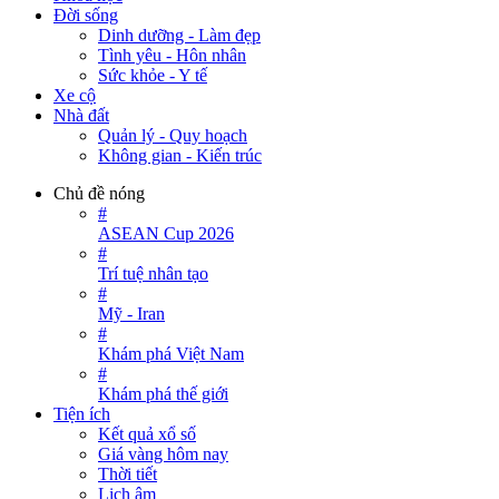
Đời sống
Dinh dưỡng - Làm đẹp
Tình yêu - Hôn nhân
Sức khỏe - Y tế
Xe cộ
Nhà đất
Quản lý - Quy hoạch
Không gian - Kiến trúc
Chủ đề nóng
#
ASEAN Cup 2026
#
Trí tuệ nhân tạo
#
Mỹ - Iran
#
Khám phá Việt Nam
#
Khám phá thế giới
Tiện ích
Kết quả xổ số
Giá vàng hôm nay
Thời tiết
Lịch âm