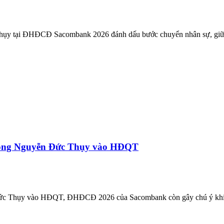
y tại ĐHĐCĐ Sacombank 2026 đánh dấu bước chuyển nhân sự, giữa bối
 ông Nguyễn Đức Thụy vào HĐQT
c Thụy vào HĐQT, ĐHĐCĐ 2026 của Sacombank còn gây chú ý khi bất ng