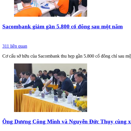
Sacombank giảm gần 5.800 cổ đông sau một năm
311
liên quan
Cơ cấu sở hữu của Sacombank thu hẹp gần 5.800 cổ đông chỉ sau một
Ông Dương Công Minh và Nguyễn Đức Thụy cùng x