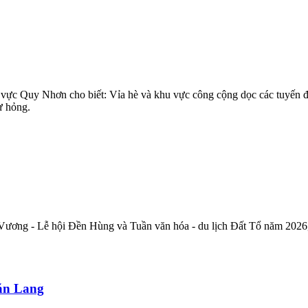
khu vực Quy Nhơn cho biết: Vỉa hè và khu vực công cộng dọc các tu
ư hỏng.
ơng - Lễ hội Đền Hùng và Tuần văn hóa - du lịch Đất Tổ năm 2026, các
Văn Lang