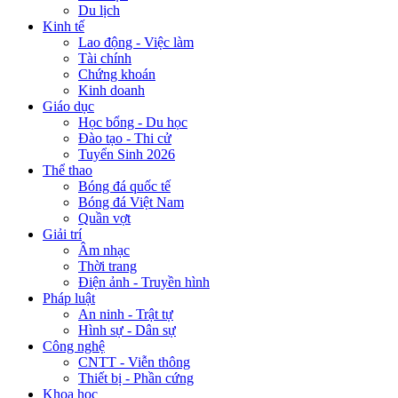
Du lịch
Kinh tế
Lao động - Việc làm
Tài chính
Chứng khoán
Kinh doanh
Giáo dục
Học bổng - Du học
Đào tạo - Thi cử
Tuyển Sinh 2026
Thể thao
Bóng đá quốc tế
Bóng đá Việt Nam
Quần vợt
Giải trí
Âm nhạc
Thời trang
Điện ảnh - Truyền hình
Pháp luật
An ninh - Trật tự
Hình sự - Dân sự
Công nghệ
CNTT - Viễn thông
Thiết bị - Phần cứng
Khoa học