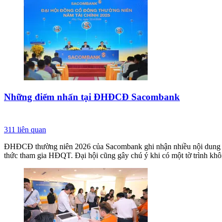
Những điểm nhấn tại ĐHĐCĐ Sacombank
311
liên quan
ĐHĐCĐ thường niên 2026 của Sacombank ghi nhận nhiều nội dung lớn:
thức tham gia HĐQT. Đại hội cũng gây chú ý khi có một tờ trình kh