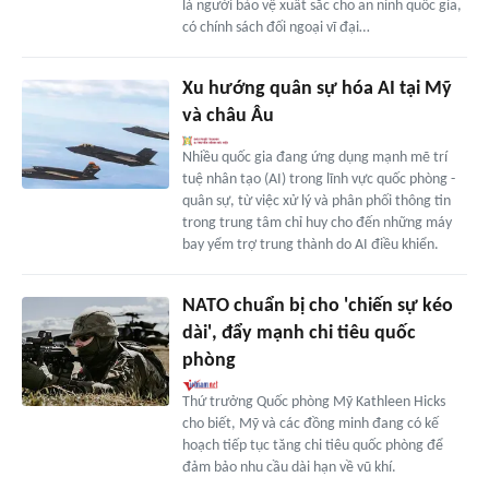
là người bảo vệ xuất sắc cho an ninh quốc gia,
có chính sách đối ngoại vĩ đại…
Xu hướng quân sự hóa AI tại Mỹ
và châu Âu
Nhiều quốc gia đang ứng dụng mạnh mẽ trí
tuệ nhân tạo (AI) trong lĩnh vực quốc phòng -
quân sự, từ việc xử lý và phân phối thông tin
trong trung tâm chỉ huy cho đến những máy
bay yểm trợ trung thành do AI điều khiển.
NATO chuẩn bị cho 'chiến sự kéo
dài', đẩy mạnh chi tiêu quốc
phòng
Thứ trưởng Quốc phòng Mỹ Kathleen Hicks
cho biết, Mỹ và các đồng minh đang có kế
hoạch tiếp tục tăng chi tiêu quốc phòng để
đảm bảo nhu cầu dài hạn về vũ khí.