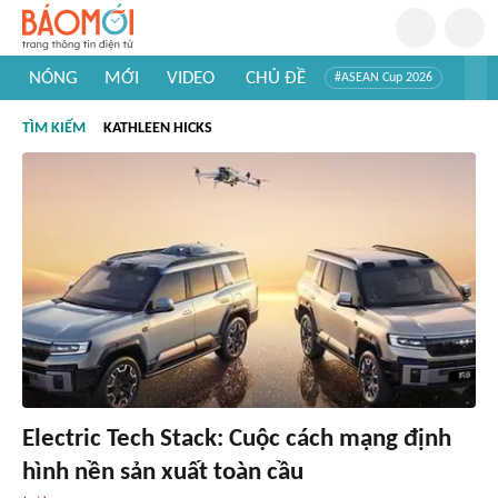
NÓNG
MỚI
VIDEO
CHỦ ĐỀ
#ASEAN Cup 2026
#Trí tuệ nhân tạo
#Mỹ - Iran
#Khám phá Việt Nam
TÌM KIẾM
KATHLEEN HICKS
#Khám phá thế giới
Electric Tech Stack: Cuộc cách mạng định
hình nền sản xuất toàn cầu