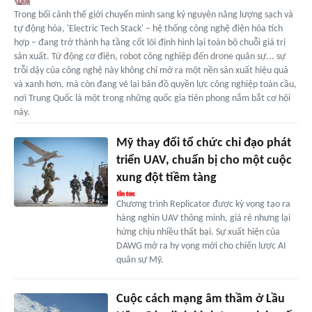
Trong bối cảnh thế giới chuyển mình sang kỷ nguyên năng lượng sạch và
tự động hóa, 'Electric Tech Stack' – hệ thống công nghệ điện hóa tích
hợp – đang trở thành hạ tầng cốt lõi định hình lại toàn bộ chuỗi giá trị
sản xuất. Từ động cơ điện, robot công nghiệp đến drone quân sự... sự
trỗi dậy của công nghệ này không chỉ mở ra một nền sản xuất hiệu quả
và xanh hơn, mà còn đang vẽ lại bản đồ quyền lực công nghiệp toàn cầu,
nơi Trung Quốc là một trong những quốc gia tiên phong nắm bắt cơ hội
này.
Mỹ thay đổi tổ chức chỉ đạo phát
triển UAV, chuẩn bị cho một cuộc
xung đột tiềm tàng
Chương trình Replicator được kỳ vọng tạo ra
hàng nghìn UAV thông minh, giá rẻ nhưng lại
hứng chịu nhiều thất bại. Sự xuất hiện của
DAWG mở ra hy vọng mới cho chiến lược AI
quân sự Mỹ.
Cuộc cách mạng âm thầm ở Lầu