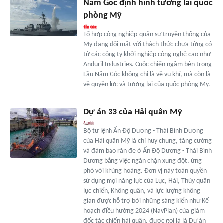
Năm Góc định hình tương lai quốc
phòng Mỹ
Tổ hợp công nghiệp-quân sự truyền thống của
Mỹ đang đối mặt với thách thức chưa từng có
từ các công ty khởi nghiệp công nghệ cao như
Anduril Industries. Cuộc chiến ngầm bên trong
Lầu Năm Góc không chỉ là về vũ khí, mà còn là
về quyền lực và tương lai của quốc phòng Mỹ.
Dự án 33 của Hải quân Mỹ
Bộ tư lệnh Ấn Độ Dương - Thái Bình Dương
của Hải quân Mỹ là chỉ huy chung, tăng cường
và đảm bảo răn đe ở Ấn Độ Dương - Thái Bình
Dương bằng việc ngăn chặn xung đột, ứng
phó với khủng hoảng. Đơn vị này toàn quyền
sử dụng mọi năng lực của Lục, Hải, Thủy quân
lục chiến, Không quân, và lực lượng không
gian được hỗ trợ bởi những sáng kiến như Kế
hoạch điều hướng 2024 (NavPlan) của giám
đốc tác chiến hải quân, được gọi là là Dự án