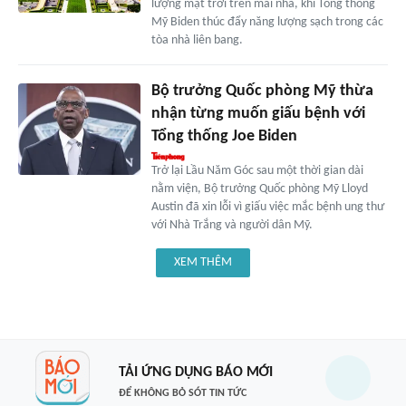
lượng mặt trời trên mái nhà, khi Tổng thống
Mỹ Biden thúc đẩy năng lượng sạch trong các
tòa nhà liên bang.
Bộ trưởng Quốc phòng Mỹ thừa
nhận từng muốn giấu bệnh với
Tổng thống Joe Biden
Trở lại Lầu Năm Góc sau một thời gian dài
nằm viện, Bộ trưởng Quốc phòng Mỹ Lloyd
Austin đã xin lỗi vì giấu việc mắc bệnh ung thư
với Nhà Trắng và người dân Mỹ.
XEM THÊM
TẢI ỨNG DỤNG BÁO MỚI
ĐỂ KHÔNG BỎ SÓT TIN TỨC