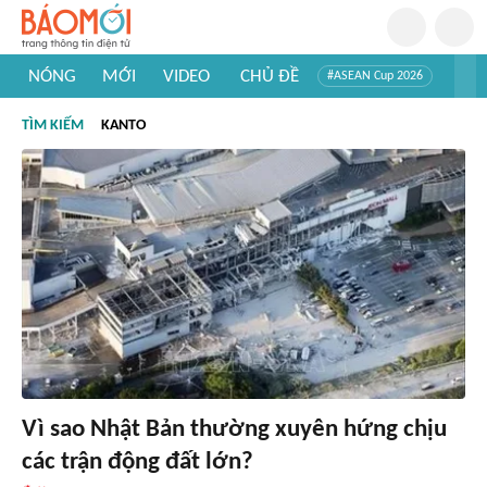
NÓNG
MỚI
VIDEO
CHỦ ĐỀ
#ASEAN Cup 2026
#Trí tuệ nhân tạo
#Mỹ - Iran
#Khám phá Việt Nam
TÌM KIẾM
KANTO
#Khám phá thế giới
Vì sao Nhật Bản thường xuyên hứng chịu
các trận động đất lớn?