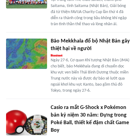
Saitama, tỉnh Saitama (Nhật Bản), Giải bóng
đá từ thiện FAVIJA Charity Cup lần thứ 4 đã
diễn ra thành công trong bầu không khí ngập
tràn tinh thần thể thao và lòng nhân ái.
Bão Mekkhala đổ bộ Nhật Bản gây
thiệt hại về người
Ngày 27-6, Cơ quan Khí tượng Nhật Bản (JMA)
cho biết, bão Mekkhala đang di chuyển dọc
khu vực ven biển Thái Bình Dương thuộc miền
Trung nước này và được dự báo sẽ lướt qua
ngoài khơi khu vực Kanto, bao gồm thủ đô
Tokyo, trong ngày 27-6.
Casio ra mắt G-Shock x Pokémon
bản kỷ niệm 30 năm: Đựng trong
Poké Ball, thiết kế đậm chất Game
Boy