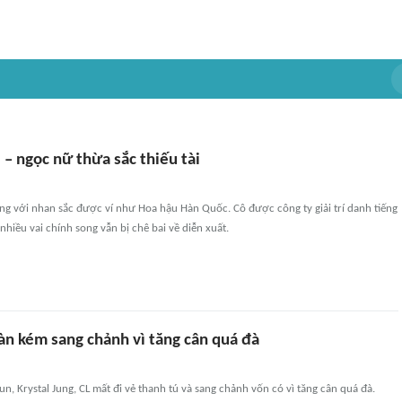
– ngọc nữ thừa sắc thiếu tài
ếng với nhan sắc được ví như Hoa hậu Hàn Quốc. Cô được công ty giải trí danh tiếng
nhiều vai chính song vẫn bị chê bai về diễn xuất.
n kém sang chảnh vì tăng cân quá đà
n, Krystal Jung, CL mất đi vẻ thanh tú và sang chảnh vốn có vì tăng cân quá đà.