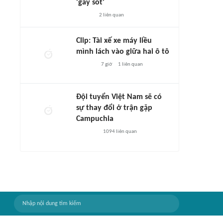
'gây sốt'
2
liên quan
Clip: Tài xế xe máy liều
mình lách vào giữa hai ô tô
7 giờ
1
liên quan
Đội tuyển Việt Nam sẽ có
sự thay đổi ở trận gặp
Campuchia
1094
liên quan