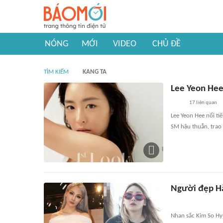
NÓNG
MỚI
VIDEO
CHỦ ĐỀ
TÌM KIẾM
KANG TA
Lee Yeon Hee 
17
liên quan
Lee Yeon Hee nổi ti
SM hậu thuẫn, trao 
Người đẹp Hà
Nhan sắc Kim So Hyu