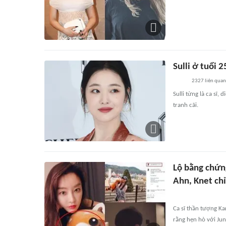
Sulli ở tuổi 
2327
liên quan
Sulli từng là ca sĩ,
tranh cãi.
Lộ bằng chứng
Ahn, Knet chỉ
Ca sĩ thần tượng Ka
rằng hẹn hò với Ju