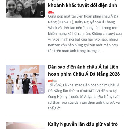
khoảnh khắc tuyệt đối điện ảnh
Cùng góp mặt tại Liên hoan phim châu Á Đà
Nẵng (DANAFF), Kaity Nguyễn và Ji Chang
Wook vô tình tạo nên 'khung hình trong mơ'
khiến mạng xã hội rần rần. Không chỉ xuýt xoa
vì ngoại hình nổi bật của hai ngôi sao, nhiều
netizen còn hào hứng gọi tên một màn hợp
tác trên màn ảnh trong tương lai.
Dàn sao điện ảnh châu Á tại Liên
hoan phim Châu Á Đà Nẵng 2026
Tối 28/6, Lễ khai mạc Liên hoan phim Châu Á
Đà Nẵng lần thứ tư (DANAFF IV) diễn ra tại
Cung Hội nghị quốc tế Ariyana (Đà Nẵng) với
sự tham gia của dàn sao điện ảnh khu vực và
thế giới
Kaity Nguyễn lần đầu giữ vai trò