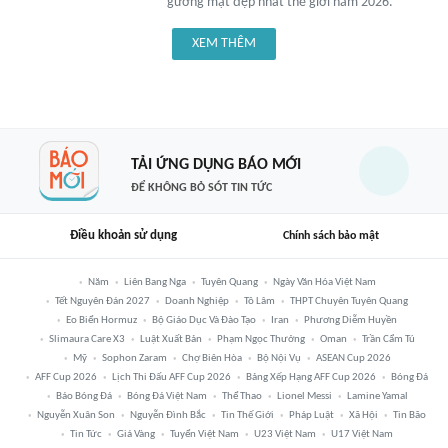
gương mặt đẹp nhất thế giới năm 2026.
XEM THÊM
TẢI ỨNG DỤNG BÁO MỚI
ĐỂ KHÔNG BỎ SÓT TIN TỨC
Điều khoản sử dụng
Chính sách bảo mật
Năm
Liên Bang Nga
Tuyên Quang
Ngày Văn Hóa Việt Nam
Tết Nguyên Đán 2027
Doanh Nghiệp
Tô Lâm
THPT Chuyên Tuyên Quang
Eo Biển Hormuz
Bộ Giáo Dục Và Đào Tạo
Iran
Phương Diễm Huyền
Slimaura Care X3
Luật Xuất Bản
Phạm Ngọc Thưởng
Oman
Trần Cẩm Tú
Mỹ
Sophon Zaram
Chợ Biên Hòa
Bộ Nội Vụ
ASEAN Cup 2026
AFF Cup 2026
Lịch Thi Đấu AFF Cup 2026
Bảng Xếp Hạng AFF Cup 2026
Bóng Đá
Báo Bóng Đá
Bóng Đá Việt Nam
Thể Thao
Lionel Messi
Lamine Yamal
Nguyễn Xuân Son
Nguyễn Đình Bắc
Tin Thế Giới
Pháp Luật
Xã Hội
Tin Bão
Tin Tức
Giá Vàng
Tuyển Việt Nam
U23 Việt Nam
U17 Việt Nam