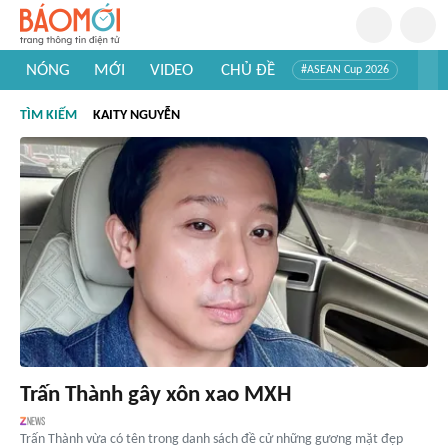
NÓNG
MỚI
VIDEO
CHỦ ĐỀ
#ASEAN Cup 2026
#Trí tuệ nhân tạo
#Mỹ - Iran
#Khám phá Việt Nam
TÌM KIẾM
KAITY NGUYỄN
#Khám phá thế giới
Trấn Thành gây xôn xao MXH
Trấn Thành vừa có tên trong danh sách đề cử những gương mặt đẹp