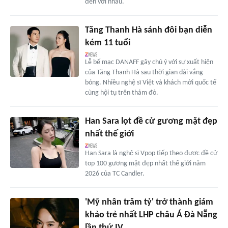
đến với nhau.
Tăng Thanh Hà sánh đôi bạn diễn
kém 11 tuổi
Lễ bế mạc DANAFF gây chú ý với sự xuất hiện
của Tăng Thanh Hà sau thời gian dài vắng
bóng. Nhiều nghệ sĩ Việt và khách mời quốc tế
cùng hội tụ trên thảm đỏ.
Han Sara lọt đề cử gương mặt đẹp
nhất thế giới
Han Sara là nghệ sĩ Vpop tiếp theo được đề cử
top 100 gương mặt đẹp nhất thế giới năm
2026 của TC Candler.
'Mỹ nhân trăm tỷ' trở thành giám
khảo trẻ nhất LHP châu Á Đà Nẵng
lần thứ IV