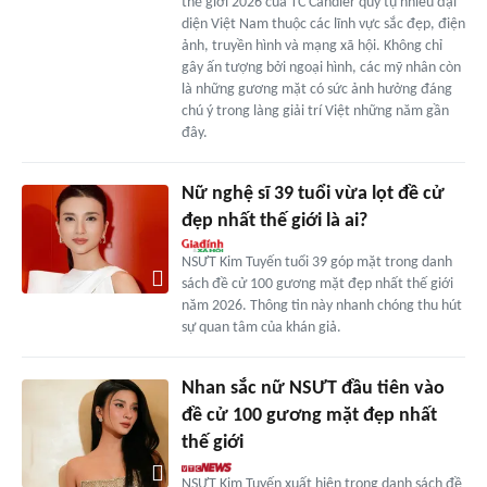
thế giới 2026 của TC Candler quy tụ nhiều đại
diện Việt Nam thuộc các lĩnh vực sắc đẹp, điện
ảnh, truyền hình và mạng xã hội. Không chỉ
gây ấn tượng bởi ngoại hình, các mỹ nhân còn
là những gương mặt có sức ảnh hưởng đáng
chú ý trong làng giải trí Việt những năm gần
đây.
Nữ nghệ sĩ 39 tuổi vừa lọt đề cử
đẹp nhất thế giới là ai?
NSƯT Kim Tuyến tuổi 39 góp mặt trong danh
sách đề cử 100 gương mặt đẹp nhất thế giới
năm 2026. Thông tin này nhanh chóng thu hút
sự quan tâm của khán giả.
Nhan sắc nữ NSƯT đầu tiên vào
đề cử 100 gương mặt đẹp nhất
thế giới
NSƯT Kim Tuyến xuất hiện trong danh sách đề