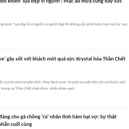
dol khiến 'lụa đẹp vì người': Mặc áo mưa cũng đầy sức
ng minh: 'Lụa đẹp là vì người và người đẹp thì không cần phải hoàn hảo mọi lúc mọi
e' gây sốt với khách mời quá xịn: Krystal hóa Thần Chết
i của bộ phim truyền hình 'Way Back Love', Krystal sẽ xuất hiện với vai khách mời.
l trong vai Thần Chết nhận được nhiều khen ngợi.
đáng cho gã chồng 'rủ' nhân tình hãm hại vợ: Sự thật
nhắn cuối cùng