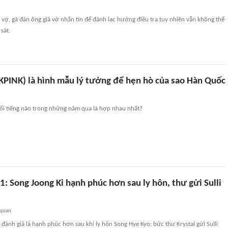
c vợ, gã đàn ông giả vờ nhắn tin để đánh lạc hướng điều tra tuy nhiên vẫn không thể
sát.
KPINK) là hình mẫu lý tưởng để hẹn hò của sao Hàn Quốc
nổi tiếng nào trong những năm qua là hợp nhau nhất?
: Song Joong Ki hạnh phúc hơn sau ly hôn, thư gửi Sulli
 quan
đánh giá là hạnh phúc hơn sau khi ly hôn Song Hye Kyo; bức thư Krystal gửi Sulli