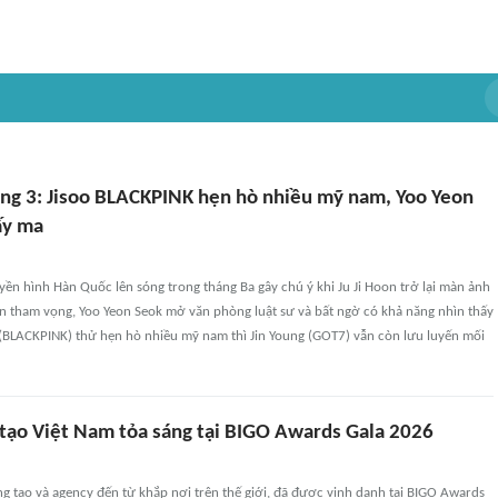
ng 3: Jisoo BLACKPINK hẹn hò nhiều mỹ nam, Yoo Yeon
ấy ma
ền hình Hàn Quốc lên sóng trong tháng Ba gây chú ý khi Ju Ji Hoon trở lại màn ảnh
ên tham vọng, Yoo Yeon Seok mở văn phòng luật sư và bất ngờ có khả năng nhìn thấy
 (BLACKPINK) thử hẹn hò nhiều mỹ nam thì Jin Young (GOT7) vẫn còn lưu luyến mối
 tạo Việt Nam tỏa sáng tại BIGO Awards Gala 2026
 tạo và agency đến từ khắp nơi trên thế giới, đã được vinh danh tại BIGO Awards