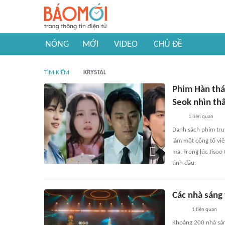
NÓNG
MỚI
VIDEO
CHỦ ĐỀ
TÌM KIẾM
KRYSTAL
Phim Hàn thá
Seok nhìn th
1
liên quan
Danh sách phim truy
làm một công tố vi
ma. Trong lúc Jisoo
tình đầu.
Các nhà sáng
1
liên quan
Khoảng 200 nhà sáng