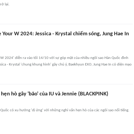
ở lại.
Your W 2024: Jessica - Krystal chiếm sóng, Jung Hae In
 W 2024' diễn ra vào tối 14/10 với sự góp mặt của nhiều ngôi sao Hàn Quốc đình
sica - Krystal 'chung khung hình' gây chú ý, Baekhyun EXO, Jung Hae In có diện mạo
 hẹn hò gây 'bão' của IU và Jennie (BLACKPINK)
uốc có xu hướng 'dị ứng' với những nghi vấn hẹn hò của các ngôi sao nổi tiếng.