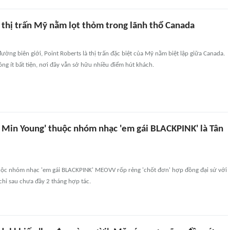
 thị trấn Mỹ nằm lọt thỏm trong lãnh thổ Canada
đường biên giới, Point Roberts là thị trấn đặc biệt của Mỹ nằm biệt lập giữa Canada.
ông ít bất tiện, nơi đây vẫn sở hữu nhiều điểm hút khách.
k Min Young' thuộc nhóm nhạc 'em gái BLACKPINK' là Tân
ộc nhóm nhạc 'em gái BLACKPINK' MEOVV rốp rẻng 'chốt đơn' hợp đồng đại sứ với
chỉ sau chưa đầy 2 tháng hợp tác.