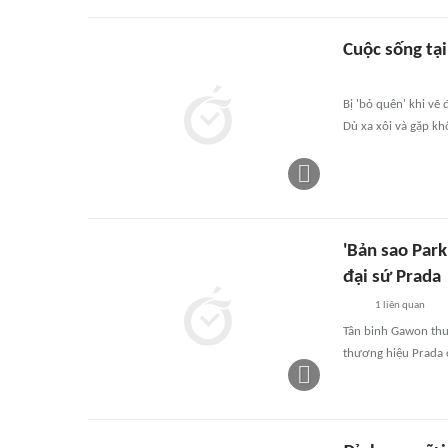
Cuộc sống tại
Bị 'bỏ quên' khi vẽ 
Dù xa xôi và gặp kh
'Bản sao Par
đại sứ Prada
1
liên quan
Tân binh Gawon thu
thương hiệu Prada 