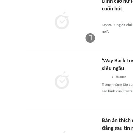
Đỉnh cao nữ i
cuốn hút
Krystal Jung đã chứ
nơi'.
'Way Back Lov
siêu ngầu
1
liên quan
Trong những tập cuố
Tạo hình của Krysta
Bản án thích 
đằng sau tin 