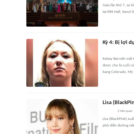
Gala lần thứ 7, sự 
tại KBS Hall, Seoul
Kỳ 4: Bị lợi d
Kelsey Berreth mất 
được cho là cuối cù
bang Colorado, Mỹ g
Lisa (BlackPi
2
liên quan
Lisa (BlackPink) xu
phô diễn đường nét