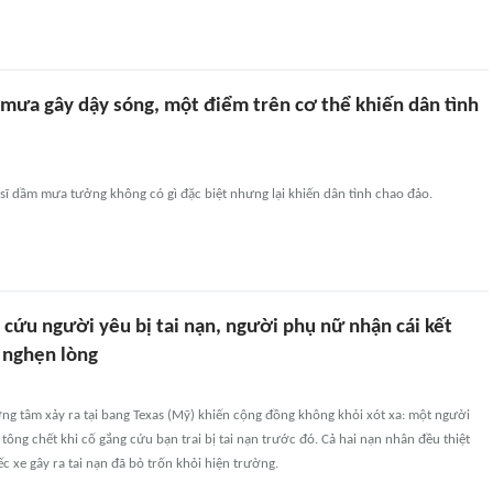
 mưa gây dậy sóng, một điểm trên cơ thể khiến dân tình
sĩ dầm mưa tưởng không có gì đặc biệt nhưng lại khiến dân tình chao đảo.
cứu người yêu bị tai nạn, người phụ nữ nhận cái kết
g nghẹn lòng
ng tâm xảy ra tại bang Texas (Mỹ) khiến cộng đồng không khỏi xót xa: một người
 tông chết khi cố gắng cứu bạn trai bị tai nạn trước đó. Cả hai nạn nhân đều thiệt
ếc xe gây ra tai nạn đã bỏ trốn khỏi hiện trường.