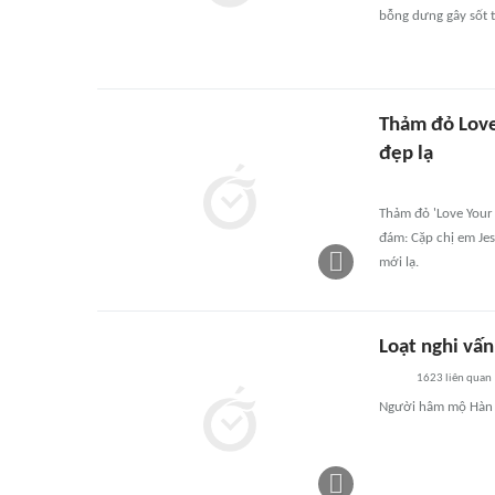
bỗng dưng gây sốt tr
Thảm đỏ Love 
đẹp lạ
Thảm đỏ 'Love Your
đám: Cặp chị em Jes
mới lạ.
Loạt nghi vấn
1623
liên quan
Người hâm mộ Hàn Q