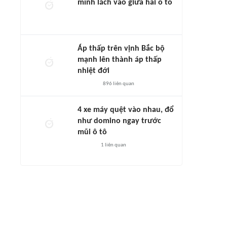
mình lách vào giữa hai ô tô
Áp thấp trên vịnh Bắc bộ
mạnh lên thành áp thấp
nhiệt đới
896
liên quan
4 xe máy quệt vào nhau, đổ
như domino ngay trước
mũi ô tô
1
liên quan