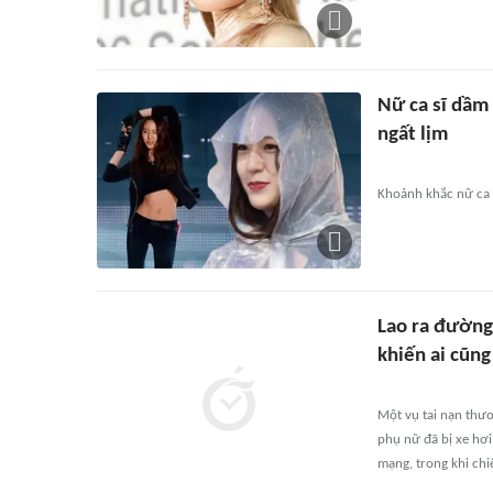
Nữ ca sĩ dầm
ngất lịm
Khoảnh khắc nữ ca 
Lao ra đường 
khiến ai cũn
Một vụ tai nạn thươ
phụ nữ đã bị xe hơi
mạng, trong khi chi