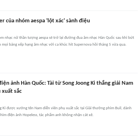
er của nhóm aespa 'lột xác' sành điệu
óm nhạc nữ thần tượng aespa sẽ trở lại đường đua âm nhạc Hàn Quốc sau khi bứt
n mọi bảng xếp hạng âm nhạc với ca khúc hit Supernova hồi tháng 5 vừa qua.
điện ảnh Hàn Quốc: Tài tử Song Joong Ki thắng giải Nam
 xuất sắc
g Ki được xướng tên Nam diễn viên phụ xuất sắc tại Giải thưởng phim Buil, dành
phim điện ảnh Hopeless, tác phẩm anh không nhận cát xê.