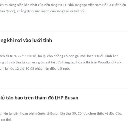
kiện thường niên lớn nhất của nền tảng BIGO. Nhà sáng tạo Việt Nam Hồ Ca xuất hiện
 (Hàn Quốc), khẳng định sức mạnh của sáng tạo và kết nối.
ụng khi rơi vào lưới tình
tích từ trưa 22/11/2018, bỏ lại cho chồng cô con gái mới hơn 1 tuổi. Hình ảnh
ng của cô thu từ camera giám sát tại cửa hàng tạp hóa ở thị trấn Woodland Park,
hi lại lúc 12 giờ 30 đã phát hiện điều bất ngờ.
nk) táo bạo trên thảm đỏ LHP Busan
ất hiện tại Liên hoan phim Quốc tế Busan lần thứ 30. Cô lựa chọn thiết kế độc đáo,
 cơ thể.