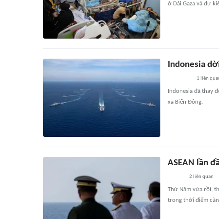
ở Dải Gaza và dự kiế
Indonesia dờ
1
liên qua
Indonesia đã thay đ
xa Biển Đông.
ASEAN lần đầ
2
liên quan
Thứ Năm vừa rồi, t
trong thời điểm căn