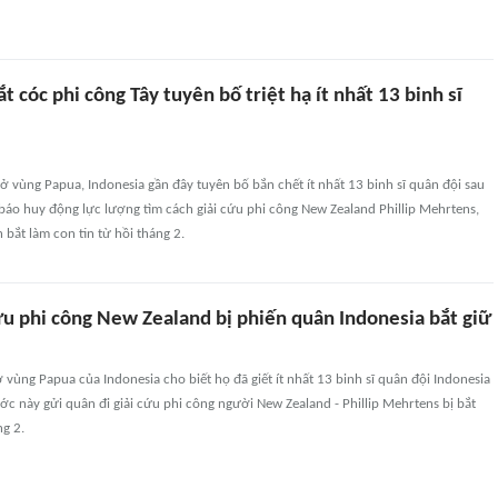
t cóc phi công Tây tuyên bố triệt hạ ít nhất 13 binh sĩ
ở vùng Papua, Indonesia gần đây tuyên bố bắn chết ít nhất 13 binh sĩ quân đội sau
báo huy động lực lượng tìm cách giải cứu phi công New Zealand Phillip Mehrtens,
 bắt làm con tin từ hồi tháng 2.
ứu phi công New Zealand bị phiến quân Indonesia bắt giữ
ở vùng Papua của Indonesia cho biết họ đã giết ít nhất 13 binh sĩ quân đội Indonesia
ớc này gửi quân đi giải cứu phi công người New Zealand - Phillip Mehrtens bị bắt
ng 2.