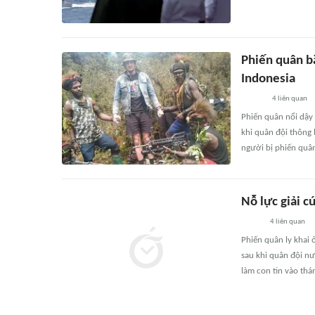
Phiến quân bắ
Indonesia
4
liên quan
Phiến quân nổi dậy 
khi quân đội thông 
người bị phiến quân
Nỗ lực giải c
4
liên quan
Phiến quân ly khai 
sau khi quân đội nư
làm con tin vào thá