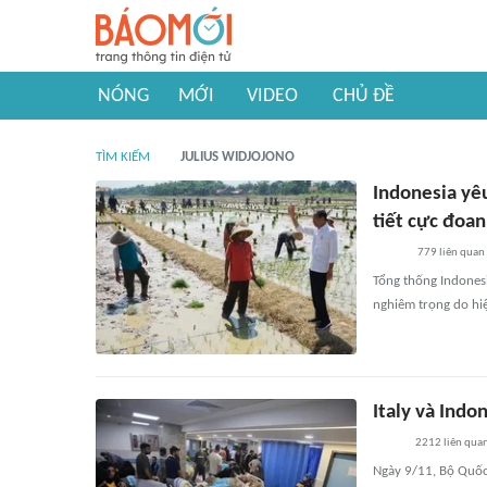
NÓNG
MỚI
VIDEO
CHỦ ĐỀ
TÌM KIẾM
JULIUS WIDJOJONO
Indonesia yêu
tiết cực đoan
779
liên quan
Tổng thống Indonesi
nghiêm trọng do hiệ
Italy và Indo
2212
liên qua
Ngày 9/11, Bộ Quốc