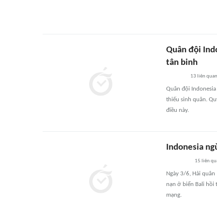
Quân đội Indo
tân binh
13
liên qua
Quân đội Indonesia
thiếu sinh quân. Q
điều này.
Indonesia ng
15
liên q
Ngày 3/6, Hải quân
nạn ở biển Bali hồi
mạng.