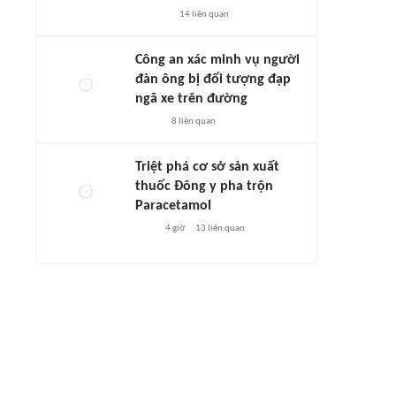
14
liên quan
Công an xác minh vụ người
đàn ông bị đối tượng đạp
ngã xe trên đường
8
liên quan
Triệt phá cơ sở sản xuất
thuốc Đông y pha trộn
Paracetamol
4 giờ
13
liên quan