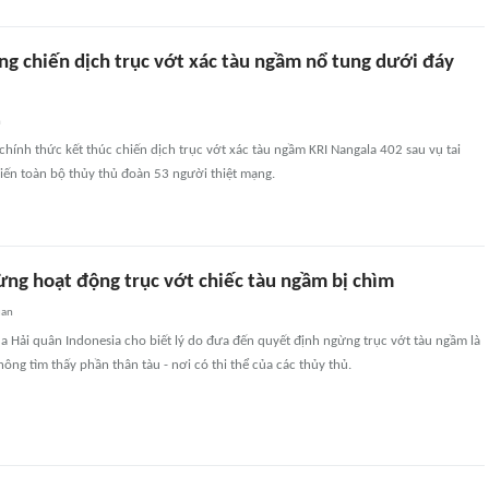
ng chiến dịch trục vớt xác tàu ngầm nổ tung dưới đáy
n
chính thức kết thúc chiến dịch trục vớt xác tàu ngầm KRI Nangala 402 sau vụ tai
iến toàn bộ thủy thủ đoàn 53 người thiệt mạng.
ừng hoạt động trục vớt chiếc tàu ngầm bị chìm
uan
 Hải quân Indonesia cho biết lý do đưa đến quyết định ngừng trục vớt tàu ngầm là
ông tìm thấy phần thân tàu - nơi có thi thể của các thủy thủ.