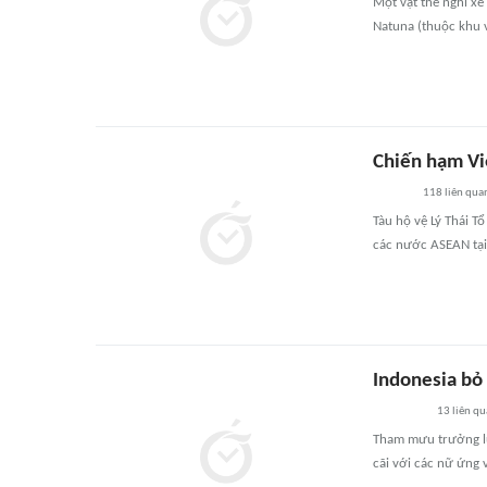
Một vật thể nghi xe
Natuna (thuộc khu 
Chiến hạm Vi
118
liên qua
Tàu hộ vệ Lý Thái T
các nước ASEAN tại
Indonesia bỏ 
13
liên qu
Tham mưu trưởng lụ
cãi với các nữ ứng 