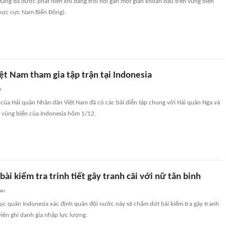
 tăng đã được phát hiện khi đang trôi nổi gần một giàn khoan dầu trên vùng biển
vực cực Nam Biển Đông).
ệt Nam tham gia tập trận tại Indonesia
n
ổ của Hải quân Nhân dân Việt Nam đã có các bài diễn tập chung với Hải quân Nga và
 vùng biển của Indonesia hôm 1/12.
bài kiểm tra trinh tiết gây tranh cãi với nữ tân binh
an
c quân Indonesia xác định quân đội nước này sẽ chấm dứt bài kiểm tra gây tranh
viên ghi danh gia nhập lực lượng.