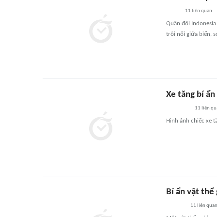
11
liên quan
Quân đội Indonesia 
trôi nổi giữa biển, 
Xe tăng bí ẩn
11
liên qu
Hình ảnh chiếc xe t
Bí ẩn vật thể
11
liên qua