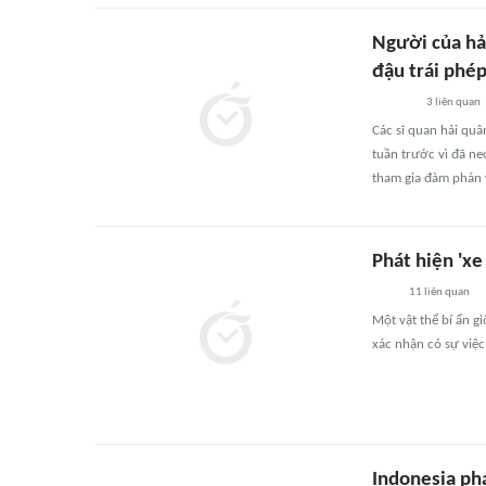
Người của hả
đậu trái phé
3
liên quan
Các sĩ quan hải qu
tuần trước vì đã ne
tham gia đàm phán v
Phát hiện 'xe
11
liên quan
Một vật thể bí ẩn g
xác nhận có sự việc 
Indonesia phá