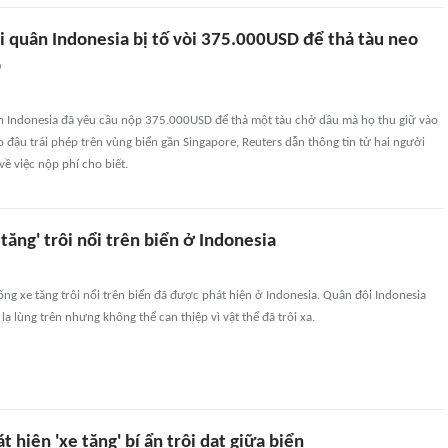
i quân Indonesia bị tố vòi 375.000USD để thả tàu neo
p
ân Indonesia đã yêu cầu nộp 375.000USD để thả một tàu chở dầu mà họ thu giữ vào
o đậu trái phép trên vùng biển gần Singapore, Reuters dẫn thông tin từ hai người
ề việc nộp phí cho biết.
 tăng' trôi nổi trên biển ở Indonesia
iống xe tăng trôi nổi trên biển đã được phát hiện ở Indonesia. Quân đội Indonesia
lạ lùng trên nhưng không thể can thiệp vì vật thể đã trôi xa.
t hiện 'xe tăng' bí ẩn trôi dạt giữa biển