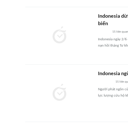
Indonesia dừ
biển
15
liên qua
Indonesia ngày 2/6 
nạn hồi tháng Tư kh
Indonesia ng
15
liên q
Người phát ngôn của
lực lượng cứu hộ kh