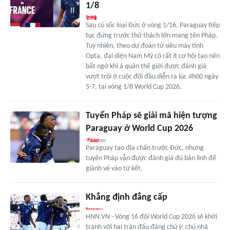
1/8
Sau cú sốc loại Đức ở vòng 1/16, Paraguay tiếp
tục đứng trước thử thách lớn mang tên Pháp.
Tuy nhiên, theo dự đoán từ siêu máy tính
Opta, đại diện Nam Mỹ có rất ít cơ hội tạo nên
bất ngờ khi á quân thế giới được đánh giá
vượt trội ở cuộc đối đầu diễn ra lúc 4h00 ngày
5-7, tại vòng 1/8 World Cup 2026.
Tuyển Pháp sẽ giải mã hiện tượng
Paraguay ở World Cup 2026
Paraguay tạo địa chấn trước Đức, nhưng
tuyển Pháp vẫn được đánh giá đủ bản lĩnh để
giành vé vào tứ kết.
Khẳng định đẳng cấp
HNN.VN - Vòng 16 đội World Cup 2026 sẽ khởi
tranh với hai trận đấu đáng chú ý: chủ nhà