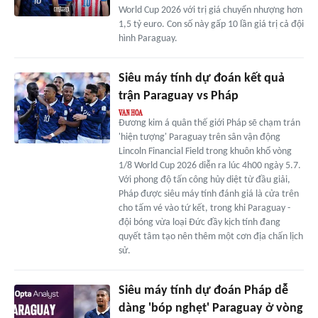
World Cup 2026 với trị giá chuyển nhượng hơn
1,5 tỷ euro. Con số này gấp 10 lần giá trị cả đội
hình Paraguay.
Siêu máy tính dự đoán kết quả
trận Paraguay vs Pháp
Đương kim á quân thế giới Pháp sẽ chạm trán
'hiện tượng' Paraguay trên sân vận động
Lincoln Financial Field trong khuôn khổ vòng
1/8 World Cup 2026 diễn ra lúc 4h00 ngày 5.7.
Với phong độ tấn công hủy diệt từ đầu giải,
Pháp được siêu máy tính đánh giá là cửa trên
cho tấm vé vào tứ kết, trong khi Paraguay -
đội bóng vừa loại Đức đầy kịch tính đang
quyết tâm tạo nên thêm một cơn địa chấn lịch
sử.
Siêu máy tính dự đoán Pháp dễ
dàng 'bóp nghẹt' Paraguay ở vòng