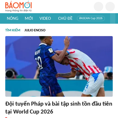
NÓNG
MỚI
VIDEO
CHỦ ĐỀ
#ASEAN Cup 2026
#Trí tuệ nhân tạo
#Mỹ - Iran
#Khám phá Việt Nam
TÌM KIẾM
JULIO ENCISO
#Khám phá thế giới
Đội tuyển Pháp và bài tập sinh tồn đầu tiên
tại World Cup 2026