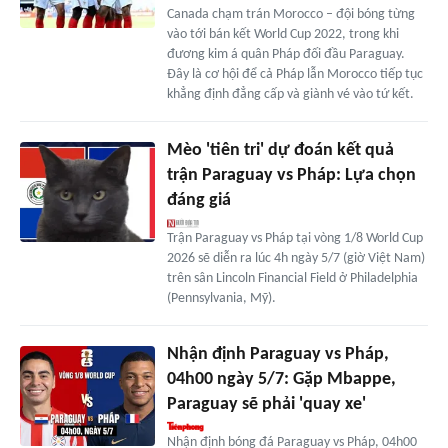
Canada chạm trán Morocco – đội bóng từng
vào tới bán kết World Cup 2022, trong khi
đương kim á quân Pháp đối đầu Paraguay.
Đây là cơ hội để cả Pháp lẫn Morocco tiếp tục
khẳng định đẳng cấp và giành vé vào tứ kết.
Mèo 'tiên tri' dự đoán kết quả
trận Paraguay vs Pháp: Lựa chọn
đáng giá
Trận Paraguay vs Pháp tại vòng 1/8 World Cup
2026 sẽ diễn ra lúc 4h ngày 5/7 (giờ Việt Nam)
trên sân Lincoln Financial Field ở Philadelphia
(Pennsylvania, Mỹ).
Nhận định Paraguay vs Pháp,
04h00 ngày 5/7: Gặp Mbappe,
Paraguay sẽ phải 'quay xe'
Nhận định bóng đá Paraguay vs Pháp, 04h00