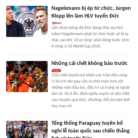
Nagelsmann bị ép từ chức, Jurgen
Klopp lên làm HLV tuyển Đức
Liên đoàn bóng đá Đức đang thúc ép HLV
Julian Nagelsmann phải từ chức hoặc sẽ bị sa
thải, sau khi 'cỗ xe tăng' phải dừng bước sớm
ở vòng 1/16 World Cup 2026.
Những cái chết không báo trước
Tính chất knock-out khiến các trận đấu vòng
1/16 trở nên gay cấn và tính toán hơn với
những màn đấu lực, đấu trí cả trong và ngoài
sân cỏ. Và ở đó, định nghĩa mạnh và yếu chỉlà
câu chuyện quá khứ, nhường chỗ cho bản lĩnh
hay may rủi.
Tổng thống Paraguay tuyên bố
nghỉ lễ toàn quốc sau chiến thắng