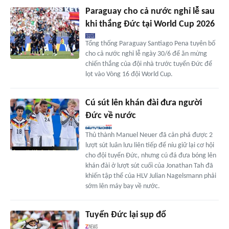
Paraguay cho cả nước nghỉ lễ sau
khi thắng Đức tại World Cup 2026
Tổng thống Paraguay Santiago Pena tuyên bố
cho cả nước nghỉ lễ ngày 30/6 để ăn mừng
chiến thắng của đội nhà trước tuyển Đức để
lọt vào Vòng 16 đội World Cup.
Cú sút lên khán đài đưa người
Đức về nước
Thủ thành Manuel Neuer đã cản phá được 2
lượt sút luân lưu liên tiếp để níu giữ lại cơ hội
cho đội tuyển Đức, nhưng cú đá đưa bóng lên
khán đài ở lượt sút cuối của Jonathan Tah đã
khiến tập thể của HLV Julian Nagelsmann phải
sớm lên máy bay về nước.
Tuyển Đức lại sụp đổ