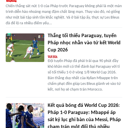
Chiến thắng sát nút 1-0 của Pháp trước Paraguay không phải là một màn
trình diễn hào nhoáng mang đậm chất lãng mạn. Thay vào đó, nó giống
như một bài tập sinh tồn khắc nghiệt. Và ở bài tập ấy, thực sự Les Bleus
đã để lộ ra nhiều điểm yếu...
Thắng tối thiểu Paraguay, tuyển
Pháp nhọc nhằn vào tứ kết World
Cup 2026
Đội tuyển Pháp đã phải trải qua 90 phút đầy
khó khăn mới có thể đánh bại Paraguay với tỉ
số tối thiểu 1-0 ở vòng 1/8 World Cup 2026.
Bàn thắng duy nhất của Kylian Mbappe trên
chấm phạt đền giúp Les Bleus giành vé vào tứ
kết, nơi họ sẽ chạm trán Morocco.
Kết quả bóng đá World Cup 2026:
Pháp 1-0 Paraguay: Mbappé áp
sát kỷ lục ghi bàn của Messi, Pháp
chạm trán một đối thủ nhiều