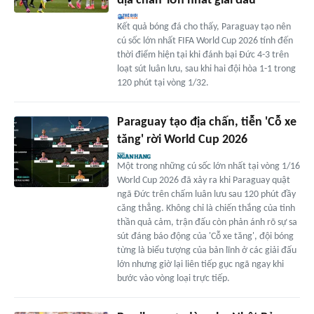
địa chấn' lớn nhất giải đấu
Kết quả bóng đá cho thấy, Paraguay tạo nên
cú sốc lớn nhất FIFA World Cup 2026 tính đến
thời điểm hiện tại khi đánh bại Đức 4-3 trên
loạt sút luân lưu, sau khi hai đội hòa 1-1 trong
120 phút tại vòng 1/32.
Paraguay tạo địa chấn, tiễn 'Cỗ xe
tăng' rời World Cup 2026
Một trong những cú sốc lớn nhất tại vòng 1/16
World Cup 2026 đã xảy ra khi Paraguay quật
ngã Đức trên chấm luân lưu sau 120 phút đầy
căng thẳng. Không chỉ là chiến thắng của tinh
thần quả cảm, trận đấu còn phản ánh rõ sự sa
sút đáng báo động của 'Cỗ xe tăng', đội bóng
từng là biểu tượng của bản lĩnh ở các giải đấu
lớn nhưng giờ lại liên tiếp gục ngã ngay khi
bước vào vòng loại trực tiếp.