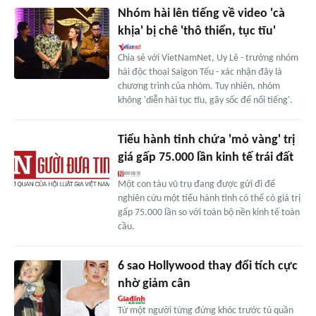
Nhóm hài lên tiếng về video 'cà
khịa' bị chê 'thô thiển, tục tĩu'
Chia sẻ với VietNamNet, Uy Lê - trưởng nhóm
hài độc thoại Saigon Tếu - xác nhận đây là
chương trình của nhóm. Tuy nhiên, nhóm
không 'diễn hài tục tĩu, gây sốc để nổi tiếng'.
Tiểu hành tinh chứa 'mỏ vàng' trị
giá gấp 75.000 lần kinh tế trái đất
Một con tàu vũ trụ đang được gửi đi để
nghiên cứu một tiểu hành tinh có thể có giá trị
gấp 75.000 lần so với toàn bộ nền kinh tế toàn
cầu.
6 sao Hollywood thay đổi tích cực
nhờ giảm cân
Từ một người từng đứng khóc trước tủ quần