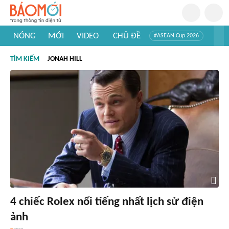
NÓNG
MỚI
VIDEO
CHỦ ĐỀ
#ASEAN Cup 2026
#Trí tuệ nhân tạo
#Mỹ - Iran
#Khám phá Việt Nam
TÌM KIẾM
JONAH HILL
#Khám phá thế giới
4 chiếc Rolex nổi tiếng nhất lịch sử điện
ảnh