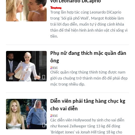
với Leonardo DiCaprio
Trong lần hợp tác cùng Leonardo DiCaprio
trong 'Sói già phố Wall', Margot Robbie làm
trái lời đạo diễn, muốn tự ý đóng cảnh khỏa
thân để thể hiện hình ảnh nhân vật chỉ sống vì
tiền.
Phụ nữ đang thích mặc quần đàn
ông
Chiếc quần rộng thùng thình từng được nam
giới ưa chuộng trở thành món đồ để phái đẹp
mặc trong nhiều dịp.
Diễn viên phải tăng hàng chục kg
cho vai diễn
Các diễn viên Hollywood hy sinh cho vai diễn
như Reneé Zellweger tăng 13 kg để đóng
'Bridget Jones' và Jonah Hill tăng 18 kg cho