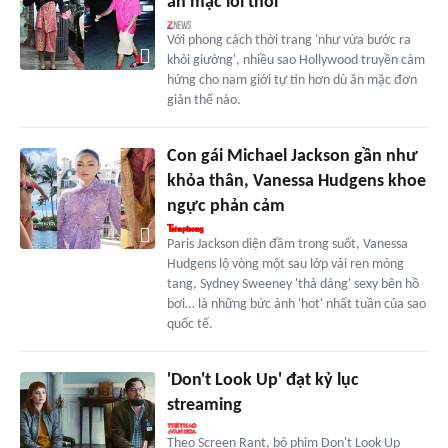
ăn mặc lôi thôi
Với phong cách thời trang 'như vừa bước ra
khỏi giường', nhiều sao Hollywood truyền cảm
hứng cho nam giới tự tin hơn dù ăn mặc đơn
giản thế nào.
Con gái Michael Jackson gần như
khỏa thân, Vanessa Hudgens khoe
ngực phản cảm
Paris Jackson diện đầm trong suốt, Vanessa
Hudgens lộ vòng một sau lớp vải ren mỏng
tang, Sydney Sweeney 'thả dáng' sexy bên hồ
bơi… là những bức ảnh 'hot' nhất tuần của sao
quốc tế.
'Don't Look Up' đạt kỷ lục
streaming
Theo Screen Rant, bộ phim Don't Look Up