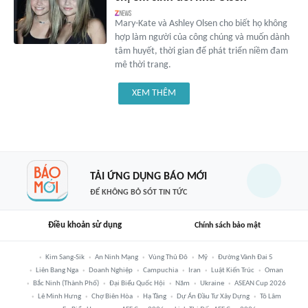
Mary-Kate và Ashley Olsen cho biết họ không
hợp làm người của công chúng và muốn dành
tâm huyết, thời gian để phát triển niềm đam
mê thời trang.
XEM THÊM
TẢI ỨNG DỤNG BÁO MỚI
ĐỂ KHÔNG BỎ SÓT TIN TỨC
Điều khoản sử dụng
Chính sách bảo mật
Kim Sang-Sik
An Ninh Mạng
Vùng Thủ Đô
Mỹ
Đường Vành Đai 5
Liên Bang Nga
Doanh Nghiệp
Campuchia
Iran
Luật Kiến Trúc
Oman
Bắc Ninh (thành Phố)
Đại Biểu Quốc Hội
Năm
Ukraine
ASEAN Cup 2026
Lê Minh Hưng
Chợ Biên Hòa
Hạ Tầng
Dự Án Đầu Tư Xây Dựng
Tô Lâm