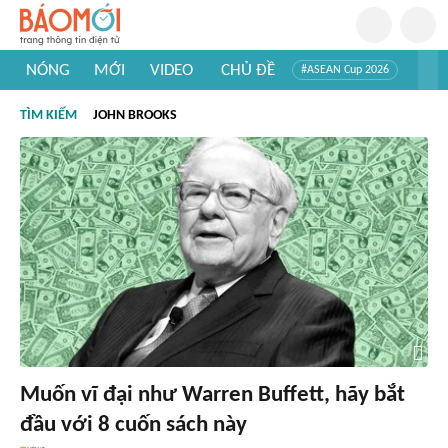
NÓNG
MỚI
VIDEO
CHỦ ĐỀ
#ASEAN Cup 2026
#Trí tuệ nhân tạo
#Mỹ - Iran
#Khám phá Việt Nam
TÌM KIẾM
JOHN BROOKS
#Khám phá thế giới
Muốn vĩ đại như Warren Buffett, hãy bắt
đầu với 8 cuốn sách này