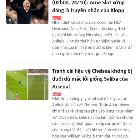
(02h00, 24/10): Arne Slot xứng
đáng là truyền nhân của Klopp
Nhận định Leipzig vs Liverpool: Tân HLV
Liverpool, Arne Slot, đã nhanh chóng thích
nghi với bầu không khí cuồng nhiệt của sân
Anfield. Ông đã thể hiện sự nhiệt huyết và
đam mê của mình trên đường biên, tương tự
như người tiền nhiệm Jurgen Klopp.
Tranh cãi hậu vệ Chelsea không bị
đuổi dù mắc lỗi giống Saliba của
Arsenal
Một tình huống gây tranh cãi đã xảy ra tại
Anfield khi hậu vệ Chelsea, Tosin Adarabioyo,
chỉ nhận thẻ vàng sau pha vào bóng nguy hiểm
với Diogo Jota. Điều này đã làm dấy lên những
câu hỏi về sự nhất quán trong các quyết định
của trọng tài, đặc biệt khi so sánh với trường
hợp của William Saliba ở trận đấu trước đó.