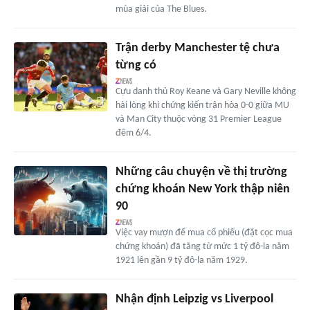
mùa giải của The Blues.
Trận derby Manchester tệ chưa
từng có
Cựu danh thủ Roy Keane và Gary Neville không
hài lòng khi chứng kiến trận hòa 0-0 giữa MU
và Man City thuộc vòng 31 Premier League
đêm 6/4.
Những câu chuyện về thị trường
chứng khoán New York thập niên
90
Việc vay mượn để mua cổ phiếu (đặt cọc mua
chứng khoán) đã tăng từ mức 1 tỷ đô-la năm
1921 lên gần 9 tỷ đô-la năm 1929.
Nhận định Leipzig vs Liverpool