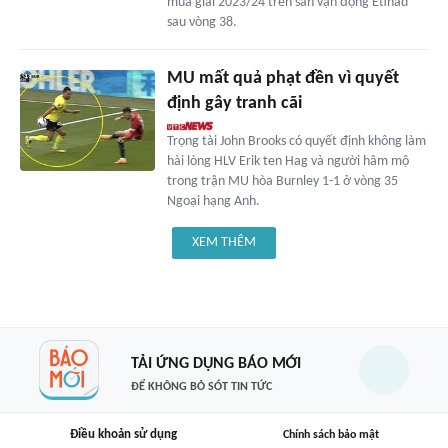
mùa giải 2023/24 trên sân vận động Etihad
sau vòng 38.
MU mất quả phạt đền vì quyết
định gây tranh cãi
Trọng tài John Brooks có quyết định không làm
hài lòng HLV Erik ten Hag và người hâm mộ
trong trận MU hòa Burnley 1-1 ở vòng 35
Ngoại hạng Anh.
XEM THÊM
TẢI ỨNG DỤNG BÁO MỚI
ĐỂ KHÔNG BỎ SÓT TIN TỨC
Điều khoản sử dụng
Chính sách bảo mật