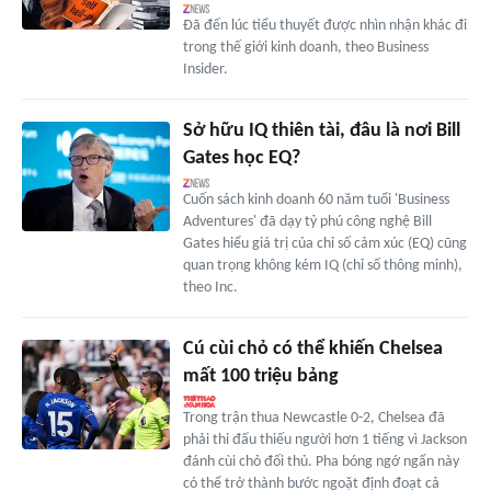
Đã đến lúc tiểu thuyết được nhìn nhận khác đi
trong thế giới kinh doanh, theo Business
Insider.
Sở hữu IQ thiên tài, đâu là nơi Bill
Gates học EQ?
Cuốn sách kinh doanh 60 năm tuổi 'Business
Adventures' đã dạy tỷ phú công nghệ Bill
Gates hiểu giá trị của chỉ số cảm xúc (EQ) cũng
quan trọng không kém IQ (chỉ số thông minh),
theo Inc.
Cú cùi chỏ có thể khiến Chelsea
mất 100 triệu bảng
Trong trận thua Newcastle 0-2, Chelsea đã
phải thi đấu thiếu người hơn 1 tiếng vì Jackson
đánh cùi chỏ đối thủ. Pha bóng ngớ ngẩn này
có thể trở thành bước ngoặt định đoạt cả