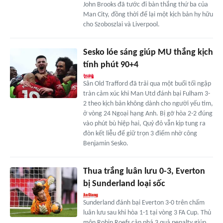
John Brooks đã tước đi bàn thắng thứ ba của
Man City, đồng thời để lại một kịch bản hy hữu
cho Szoboszlai và Liverpool.
Sesko lóe sáng giúp MU thắng kịch
tính phút 90+4
Sân Old Trafford đã trải qua một buổi tối ngập
tràn cảm xúc khi Man Utd đánh bại Fulham 3-
2 theo kịch bản không dành cho người yếu tim,
ở vòng 24 Ngoại hạng Anh. Bị gỡ hòa 2-2 đúng
vào phút bù hiệp hai, Quỷ đỏ vẫn kịp tung ra
đòn kết liễu để giữ trọn 3 điểm nhờ công
Benjamin Sesko.
Thua trắng luân lưu 0-3, Everton
bị Sunderland loại sốc
Sunderland đánh bại Everton 3-0 trên chấm
luân lưu sau khi hòa 1-1 tại vòng 3 FA Cup. Thủ
môn Robin Roefs cản phá 3 quả penalty giúp