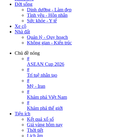
Đời sống
Dinh dưỡng - Làm đẹp
Tình yêu - Hôn nhân
Sức khỏe - Y tế
Xe cộ
Nhà đất
Quản lý - Quy hoạch
Không gian - Kiến trúc
Chủ đề nóng
#
ASEAN Cup 2026
#
Trí tuệ nhân tạo
#
Mỹ - Iran
#
Khám phá Việt Nam
#
Khám phá thế giới
Tiện ích
Kết quả xổ số
Giá vàng hôm nay
Thời tiết
Lịch âm