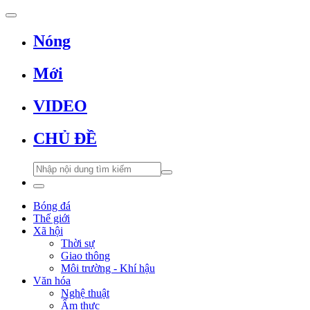
Nóng
Mới
VIDEO
CHỦ ĐỀ
Bóng đá
Thế giới
Xã hội
Thời sự
Giao thông
Môi trường - Khí hậu
Văn hóa
Nghệ thuật
Ẩm thực