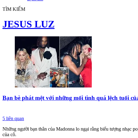
TÌM KIẾM
JESUS LUZ
Bạn bè phát mệt với những mối tình quá lệch tuổi 
5
liên quan
Những người bạn thân của Madonna lo ngại rằng biểu tượng nhạc pop n
của cô.