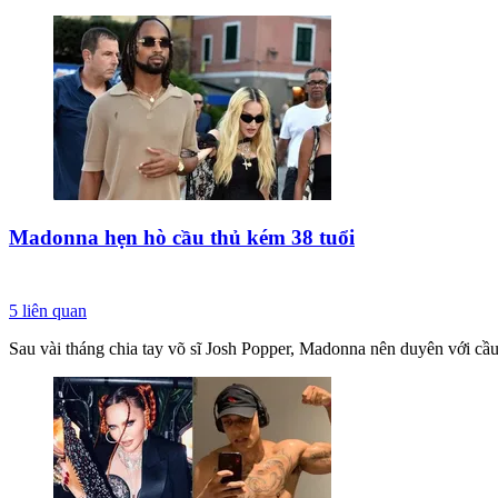
Madonna hẹn hò cầu thủ kém 38 tuổi
5
liên quan
Sau vài tháng chia tay võ sĩ Josh Popper, Madonna nên duyên với cầ