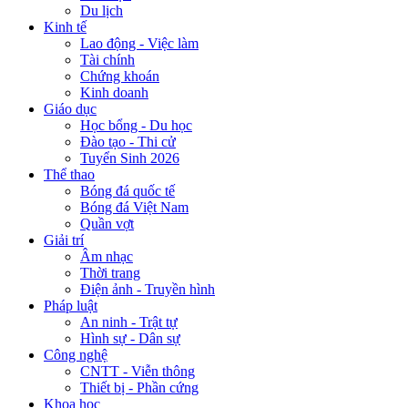
Du lịch
Kinh tế
Lao động - Việc làm
Tài chính
Chứng khoán
Kinh doanh
Giáo dục
Học bổng - Du học
Đào tạo - Thi cử
Tuyển Sinh 2026
Thể thao
Bóng đá quốc tế
Bóng đá Việt Nam
Quần vợt
Giải trí
Âm nhạc
Thời trang
Điện ảnh - Truyền hình
Pháp luật
An ninh - Trật tự
Hình sự - Dân sự
Công nghệ
CNTT - Viễn thông
Thiết bị - Phần cứng
Khoa học