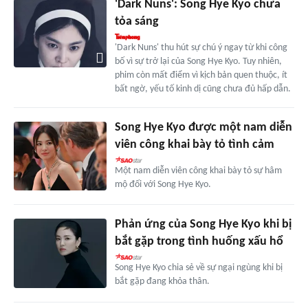
'Dark Nuns': Song Hye Kyo chưa
tỏa sáng
'Dark Nuns' thu hút sự chú ý ngay từ khi công
bố vì sự trở lại của Song Hye Kyo. Tuy nhiên,
phim còn mất điểm vì kịch bản quen thuộc, ít
bất ngờ, yếu tố kinh dị cũng chưa đủ hấp dẫn.
Song Hye Kyo được một nam diễn
viên công khai bày tỏ tình cảm
Một nam diễn viên công khai bày tỏ sự hâm
mộ đối với Song Hye Kyo.
Phản ứng của Song Hye Kyo khi bị
bắt gặp trong tình huống xấu hổ
Song Hye Kyo chia sẻ về sự ngại ngùng khi bị
bắt gặp đang khỏa thân.