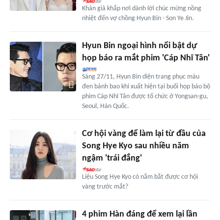
Khán giả khắp nơi dành lời chúc mừng nồng
nhiệt đến vợ chồng Hyun Bin - Son Ye Jin.
Hyun Bin ngoại hình nổi bật dự
họp báo ra mắt phim 'Cáp Nhĩ Tân'
Sáng 27/11, Hyun Bin diện trang phục màu
đen bảnh bao khi xuất hiện tại buổi họp báo bộ
phim Cáp Nhĩ Tân được tổ chức ở Yongsan-gu,
Seoul, Hàn Quốc.
Cơ hội vàng để làm lại từ đầu của
Song Hye Kyo sau nhiều năm
ngậm 'trái đắng'
Liệu Song Hye Kyo có nắm bắt được cơ hội
vàng trước mắt?
4 phim Hàn đáng để xem lại lần