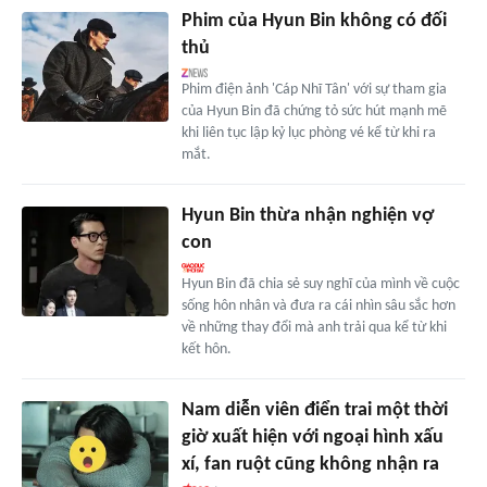
Phim của Hyun Bin không có đối
thủ
Phim điện ảnh 'Cáp Nhĩ Tân' với sự tham gia
của Hyun Bin đã chứng tỏ sức hút mạnh mẽ
khi liên tục lập kỷ lục phòng vé kể từ khi ra
mắt.
Hyun Bin thừa nhận nghiện vợ
con
Hyun Bin đã chia sẻ suy nghĩ của mình về cuộc
sống hôn nhân và đưa ra cái nhìn sâu sắc hơn
về những thay đổi mà anh trải qua kể từ khi
kết hôn.
Nam diễn viên điển trai một thời
giờ xuất hiện với ngoại hình xấu
xí, fan ruột cũng không nhận ra