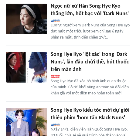
Ngọc nữ xứ Hàn Song Hye Kyo
thắng lớn, hốt bạc với 'Dark Nuns'
Lượng người xem Dark Nuns của Song Hye Kyo
đạt mức một triệu lượt xem chỉ sau 6 ngày
phim ra mắt, tính đến chiều 29/1.
Song Hye Kyo 'lột xác' trong 'Dark
Nuns', lần đầu chửi thề, hút thuốc
trên màn ảnh
Song Hye Kyo đã xóa bỏ hình ảnh quen thuộc
của mình. Cô rời khỏi vùng an toàn và đối diện
khán giả với một diện mạo hoàn toàn mới.
Song Hye Kyo kiểu tóc mới dự giới
thiệu phim 'bom tấn Black Nuns'
Ngày 14/1, diễn viên Hàn Quốc Song Hye Kyo,
43 tuổi, chia sẻ về quá trình hóa thân vào vai