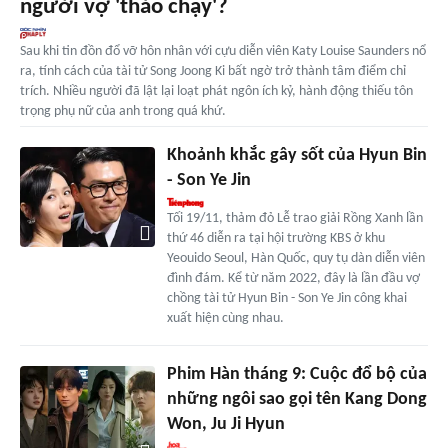
người vợ 'tháo chạy'?
Sau khi tin đồn đổ vỡ hôn nhân với cựu diễn viên Katy Louise Saunders nổ
ra, tính cách của tài tử Song Joong Ki bất ngờ trở thành tâm điểm chỉ
trích. Nhiều người đã lật lại loạt phát ngôn ích kỷ, hành động thiếu tôn
trọng phụ nữ của anh trong quá khứ.
Khoảnh khắc gây sốt của Hyun Bin
- Son Ye Jin
Tối 19/11, thảm đỏ Lễ trao giải Rồng Xanh lần
thứ 46 diễn ra tại hội trường KBS ở khu
Yeouido Seoul, Hàn Quốc, quy tụ dàn diễn viên
đình đám. Kể từ năm 2022, đây là lần đầu vợ
chồng tài tử Hyun Bin - Son Ye Jin công khai
xuất hiện cùng nhau.
Phim Hàn tháng 9: Cuộc đổ bộ của
những ngôi sao gọi tên Kang Dong
Won, Ju Ji Hyun