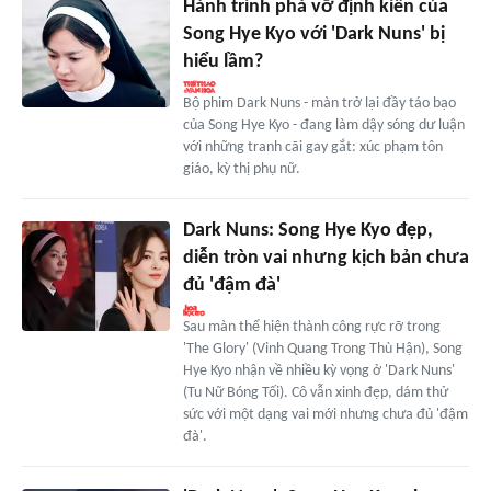
Hành trình phá vỡ định kiến của
Song Hye Kyo với 'Dark Nuns' bị
hiểu lầm?
Bộ phim Dark Nuns - màn trở lại đầy táo bạo
của Song Hye Kyo - đang làm dậy sóng dư luận
với những tranh cãi gay gắt: xúc phạm tôn
giáo, kỳ thị phụ nữ.
Dark Nuns: Song Hye Kyo đẹp,
diễn tròn vai nhưng kịch bản chưa
đủ 'đậm đà'
Sau màn thể hiện thành công rực rỡ trong
'The Glory' (Vinh Quang Trong Thù Hận), Song
Hye Kyo nhận về nhiều kỳ vọng ở 'Dark Nuns'
(Tu Nữ Bóng Tối). Cô vẫn xinh đẹp, dám thử
sức với một dạng vai mới nhưng chưa đủ 'đậm
đà'.