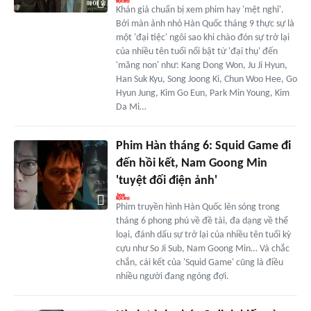
Khán giả chuẩn bị xem phim hay 'mệt nghỉ'.
Bởi màn ảnh nhỏ Hàn Quốc tháng 9 thực sự là
một 'đại tiệc' ngôi sao khi chào đón sự trở lại
của nhiều tên tuổi nổi bật từ 'đại thụ' đến
'măng non' như: Kang Dong Won, Ju Ji Hyun,
Han Suk Kyu, Song Joong Ki, Chun Woo Hee, Go
Hyun Jung, Kim Go Eun, Park Min Young, Kim
Da Mi…
Phim Hàn tháng 6: Squid Game đi
đến hồi kết, Nam Goong Min
'tuyệt đối điện ảnh'
Phim truyền hình Hàn Quốc lên sóng trong
tháng 6 phong phú về đề tài, đa dạng về thể
loại, đánh dấu sự trở lại của nhiều tên tuổi kỳ
cựu như So Ji Sub, Nam Goong Min… Và chắc
chắn, cái kết của 'Squid Game' cũng là điều
nhiều người đang ngóng đợi.