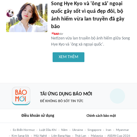
Song Hye Kyo và 'ông xã' ngoại
quốc gây sốt vì quá đẹp đôi, bộ
ảnh hiếm vừa lan truyền đã gây
bão
Netizen vừa lan truyền bộ ảnh hiếm giữa Song
Hye Kyo và 'ông xã ngoại quốc'.
XEM THÊM
TẢI ỨNG DỤNG BÁO MỚI
ĐỂ KHÔNG BỎ SÓT TIN TỨC
Điều khoản sử dụng
Chính sách bảo mật
Eo Biển Hormuz
Luật Dầu Khí
Năm
Ukraine
Singapore
Iran
Myanmar
Kim Sang-Sik
Mũi Nghê
Liên Bang Nga
Thái Lan
Malaysia
ASEAN Cup 2026