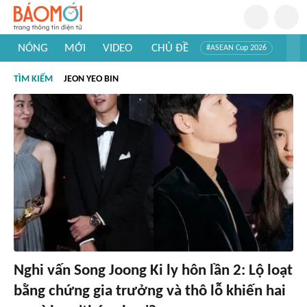
NÓNG
MỚI
VIDEO
CHỦ ĐỀ
#ASEAN Cup 2026
#Trí tuệ nhân tạo
#Mỹ - Iran
#Khám phá Việt Nam
TÌM KIẾM
JEON YEO BIN
#Khám phá thế giới
Nghi vấn Song Joong Ki ly hôn lần 2: Lộ loạt
bằng chứng gia trưởng và thô lỗ khiến hai