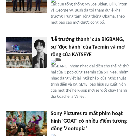
Các cựu tổng thống Mỹ Joe Biden, Bill Clinton
và George W. Bush đã tới tham dự lễ khai
trương Trung tâm Tổng thống Obama, theo
một báo cáo mới được công bố.
'Lễ trưởng thành' của BIGBANG,
sự 'độc hành' của Taemin và mở
rộng của KATSEYE
BIGBANG, nhóm nhạc đại diện cho thế hệ thứ
hai của K-pop cùng Taemin của SHINee, nhóm
nhạc đang viết lại 'ngữ pháp' của nghệ thuật
trình diễn và KATSEYE, báo hiệu sự xuất hiện
của một thế hệ K-pop mới sẽ 'đốt cháy thánh
địa Coachella Valley'.
Sony Pictures ra mắt phim hoạt
hình 'GOAT' có nhiều điểm tương
đồng 'Zootopia'