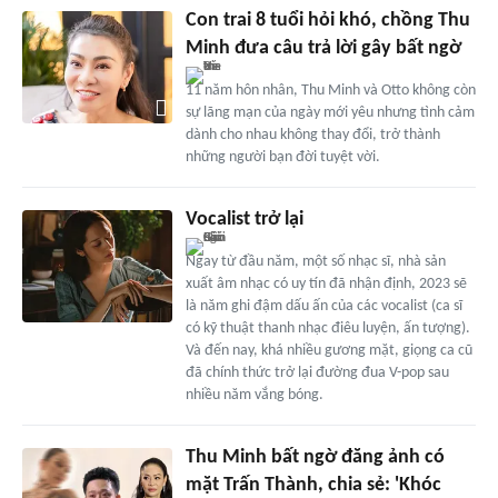
Con trai 8 tuổi hỏi khó, chồng Thu
Minh đưa câu trả lời gây bất ngờ
11 năm hôn nhân, Thu Minh và Otto không còn
sự lãng mạn của ngày mới yêu nhưng tình cảm
dành cho nhau không thay đổi, trở thành
những người bạn đời tuyệt vời.
Vocalist trở lại
Ngay từ đầu năm, một số nhạc sĩ, nhà sản
xuất âm nhạc có uy tín đã nhận định, 2023 sẽ
là năm ghi đậm dấu ấn của các vocalist (ca sĩ
có kỹ thuật thanh nhạc điêu luyện, ấn tượng).
Và đến nay, khá nhiều gương mặt, giọng ca cũ
đã chính thức trở lại đường đua V-pop sau
nhiều năm vắng bóng.
Thu Minh bất ngờ đăng ảnh có
mặt Trấn Thành, chia sẻ: 'Khóc