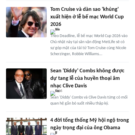
Tom Cruise và dàn sao 'khủng'
xuất hiện ở lễ bế mạc World Cup
2026
Theo Deadline, lễ bế mạc World Cup 2026 vào
Chủ nhật này tại sân vận động MetLife sẽ có
sự góp mặt của tài tử Tom Cruise cùng Nicole
Scherzinger, Robbie Williams...
Sean 'Diddy' Combs không được
dự tang lễ của huyền thoại âm
nhạc Clive Davis
Sean 'Diddy' Combs và Clive Davis từng có mối
quan hệ gắn bó suốt nhiều thập kỷ.
4 đời tổng thống Mỹ hội ngộ trong
ngày trọng đại của ông Obama