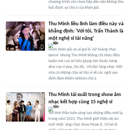
chương trình còn chưa hấp dẫn nên không thu
hút được sự chú ý của khán giả.
Thu Minh liều lĩnh làm điều này và
khẳng định: 'Với tôi, Trấn Thành là
một nghệ sĩ tài năng'
Được khán giả ưu ái gọi là 'nữ hoàng nhạc
dance' nhưng Thu Minh không chỉ nhảy điêu
luyện mà con sở hữu giọng hát thuộc hàng
diva của V-pop. Do đó, 'chị đại' làng nhạc Việt
vừa có những chia sẻ thú vị về các ngôi sao
đình đám khiến netizen chú ý.
Thu Minh tái xuất trong show âm
nhạc kết hợp cùng 15 nghệ sĩ
Với tinh thần luôn sáng tạo những điều mới lạ,
trong năm 2023, Thu Minh giới thiệu dự án
mới nhất: sing-chat show Muse it. Cô hé lộ