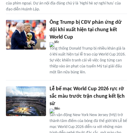
của phim ngoại. Dự án nội địa đáng chú ý là 'Nghỉ hè sợ nghỉ hưu' của
đạo diễn Huỳnh Lập.
Ông Trump bị CĐV phản ứng dữ
dội khi xuất hiện tại chung kết
World Cup
Tổng thống Donald Trump bị nhiều khán giả la
ó khi xuất hiện tại lễ trao cúp World Cup 2026.
Sự việc khiến tranh cãi về việc ông từng can
thiệp vào án phạt của tuyển Mỹ tại giải đấu
một lần nữa bùng lên.
Lễ bế mạc World Cup 2026 rực rỡ
sắc màu trước trận chung kết lịch
sử
Sân vận động New York New Jersey (Mỹ) trở
thành tâm điểm của bóng đá thế giới khi Lễ bế
mạc World Cup 2026 diễn ra với những màn
trình diễn nghệ thuật đặc sắc, mở màn cho