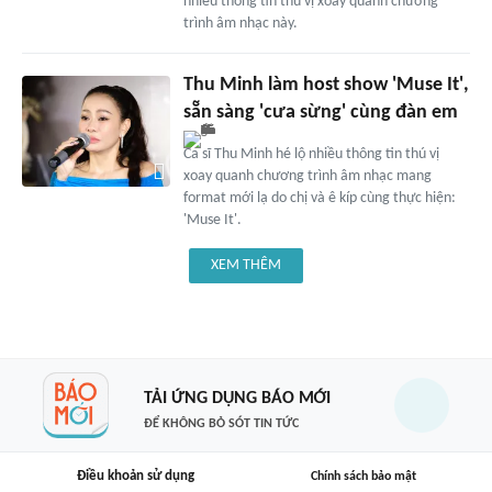
nhiều thông tin thú vị xoay quanh chương
trình âm nhạc này.
Thu Minh làm host show 'Muse It',
sẵn sàng 'cưa sừng' cùng đàn em
Ca sĩ Thu Minh hé lộ nhiều thông tin thú vị
xoay quanh chương trình âm nhạc mang
format mới lạ do chị và ê kíp cùng thực hiện:
'Muse It'.
XEM THÊM
TẢI ỨNG DỤNG BÁO MỚI
ĐỂ KHÔNG BỎ SÓT TIN TỨC
Điều khoản sử dụng
Chính sách bảo mật