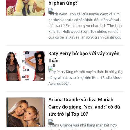
bị phản ứng?
North West - con gái của Kanye West và Kim
Kardashian vừa có sân khấu đầu tiên với vai
diễn sư tử Simba trong vở nhạc kịch 'The Lion
King' tại Hollywood Bowl. Tuy nhiên, vai diễn
của cô bé lại gây ra làn sóng tranh cãi dữ dội.
Katy Perry hở bạo với váy xuyên
thấu
Katy Perry lăng xê mốt xuyên thấu lộ nội y, đọ
dáng với dàn sao ở sự kiện iHeartRadio Music
Awards 2024.
Ariana Grande và diva Mariah
Carey đọ giọng, 'yes, and?' có đủ
sức trở lại Top 10?
Ariana Grande vừa nhá hàng màn kết hợp