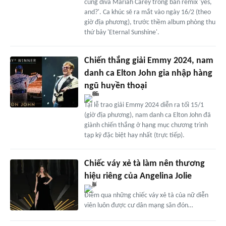
cùng diva Mariah Carey trong bản remix 'yes,
and?'. Ca khúc sẽ ra mắt vào ngày 16/2 (theo
giờ địa phương), trước thềm album phòng thu
thứ bảy 'Eternal Sunshine'.
Chiến thắng giải Emmy 2024, nam
danh ca Elton John gia nhập hàng
ngũ huyền thoại
Tại lễ trao giải Emmy 2024 diễn ra tối 15/1
(giờ địa phương), nam danh ca Elton John đã
giành chiến thắng ở hạng mục chương trình
tạp kỹ đặc biệt hay nhất (trực tiếp).
Chiếc váy xẻ tà làm nên thương
hiệu riêng của Angelina Jolie
Điểm qua những chiếc váy xẻ tà của nữ diễn
viên luôn được cư dân mạng săn đón…