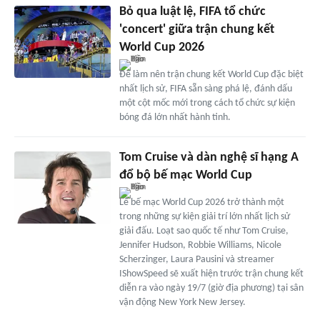
Bỏ qua luật lệ, FIFA tổ chức
'concert' giữa trận chung kết
World Cup 2026
Để làm nên trận chung kết World Cup đặc biệt
nhất lịch sử, FIFA sẵn sàng phá lệ, đánh dấu
một cột mốc mới trong cách tổ chức sự kiện
bóng đá lớn nhất hành tinh.
Tom Cruise và dàn nghệ sĩ hạng A
đổ bộ bế mạc World Cup
Lễ bế mạc World Cup 2026 trở thành một
trong những sự kiện giải trí lớn nhất lịch sử
giải đấu. Loạt sao quốc tế như Tom Cruise,
Jennifer Hudson, Robbie Williams, Nicole
Scherzinger, Laura Pausini và streamer
IShowSpeed sẽ xuất hiện trước trận chung kết
diễn ra vào ngày 19/7 (giờ địa phương) tại sân
vận động New York New Jersey.