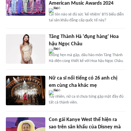
American Music Awards 2024
Cái tên nào sẽ đủ sức 'kế nhiệm' BTS biểu diễn
tại sân khấu đẳng cấp quốc tế này?
Tăng Thành Hà 'đụng hàng' Hoa
hậu Ngọc Châu
Không hẹn mà gặp, dâu hào môn Tăng Thành
Hà diện cùng thiết kế với Hoa hậu Ngọc Châu.
Nữ ca sĩ nổi tiếng có 26 anh chị
em cùng cha khác mẹ
Tuy nhiên, nữ ca sĩ chưa từng gặp mặt đầy đủ
tất cả thành viên.
Con gái Kanye West thể hiện ra
sao trên sân khấu của Disney mà