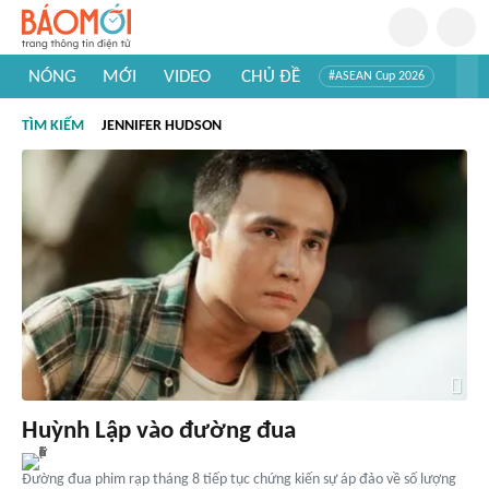
NÓNG
MỚI
VIDEO
CHỦ ĐỀ
#ASEAN Cup 2026
#Trí tuệ nhân tạo
#Mỹ - Iran
#Khám phá Việt Nam
TÌM KIẾM
JENNIFER HUDSON
#Khám phá thế giới
Huỳnh Lập vào đường đua
Đường đua phim rạp tháng 8 tiếp tục chứng kiến sự áp đảo về số lượng