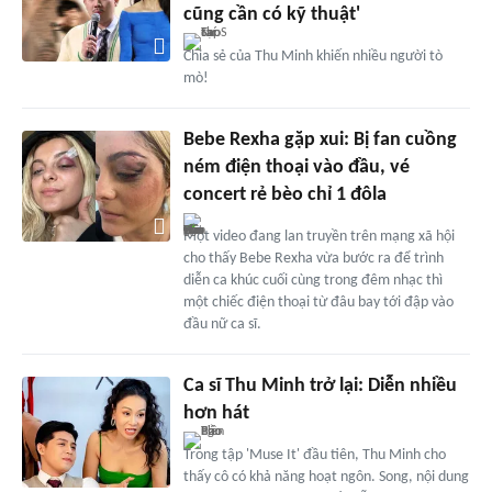
cũng cần có kỹ thuật'
Chia sẻ của Thu Minh khiến nhiều người tò
mò!
Bebe Rexha gặp xui: Bị fan cuồng
ném điện thoại vào đầu, vé
concert rẻ bèo chỉ 1 đôla
Một video đang lan truyền trên mạng xã hội
cho thấy Bebe Rexha vừa bước ra để trình
diễn ca khúc cuối cùng trong đêm nhạc thì
một chiếc điện thoại từ đâu bay tới đập vào
đầu nữ ca sĩ.
Ca sĩ Thu Minh trở lại: Diễn nhiều
hơn hát
Trong tập 'Muse It' đầu tiên, Thu Minh cho
thấy cô có khả năng hoạt ngôn. Song, nội dung