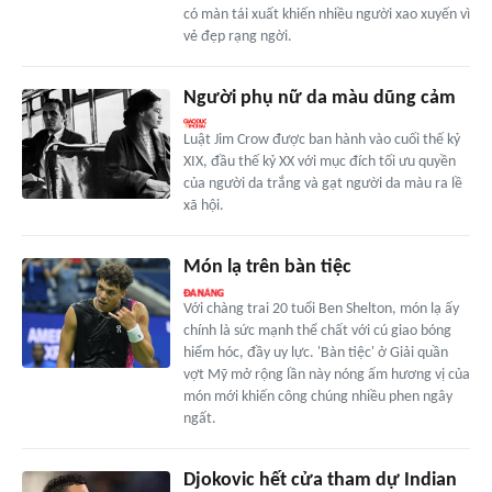
có màn tái xuất khiến nhiều người xao xuyến vì
vẻ đẹp rạng ngời.
Người phụ nữ da màu dũng cảm
Luật Jim Crow được ban hành vào cuối thế kỷ
XIX, đầu thế kỷ XX với mục đích tối ưu quyền
của người da trắng và gạt người da màu ra lề
xã hội.
Món lạ trên bàn tiệc
Với chàng trai 20 tuổi Ben Shelton, món lạ ấy
chính là sức mạnh thể chất với cú giao bóng
hiểm hóc, đầy uy lực. 'Bàn tiệc' ở Giải quần
vợt Mỹ mở rộng lần này nóng ấm hương vị của
món mới khiến công chúng nhiều phen ngây
ngất.
Djokovic hết cửa tham dự Indian