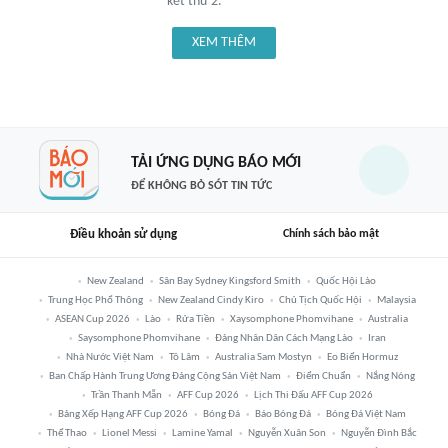
kết thứ 2.
XEM THÊM
TẢI ỨNG DỤNG BÁO MỚI
ĐỂ KHÔNG BỎ SÓT TIN TỨC
Điều khoản sử dụng
Chính sách bảo mật
New Zealand
Sân Bay Sydney Kingsford Smith
Quốc Hội Lào
Trung Học Phổ Thông
New Zealand Cindy Kiro
Chủ Tịch Quốc Hội
Malaysia
ASEAN Cup 2026
Lào
Rửa Tiền
Xaysomphone Phomvihane
Australia
Saysomphone Phomvihane
Đảng Nhân Dân Cách Mạng Lào
Iran
Nhà Nước Việt Nam
Tô Lâm
Australia Sam Mostyn
Eo Biển Hormuz
Ban Chấp Hành Trung Ương Đảng Cộng Sản Việt Nam
Điểm Chuẩn
Nắng Nóng
Trần Thanh Mẫn
AFF Cup 2026
Lịch Thi Đấu AFF Cup 2026
Bảng Xếp Hạng AFF Cup 2026
Bóng Đá
Báo Bóng Đá
Bóng Đá Việt Nam
Thể Thao
Lionel Messi
Lamine Yamal
Nguyễn Xuân Son
Nguyễn Đình Bắc