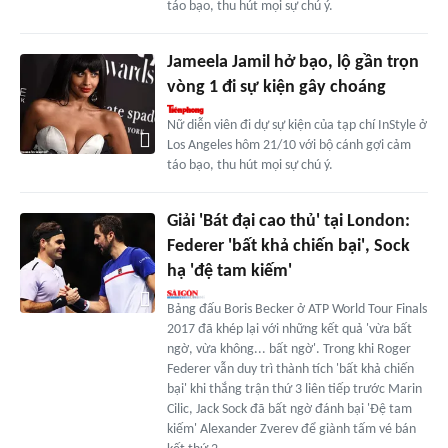
táo bạo, thu hút mọi sự chú ý.
Jameela Jamil hở bạo, lộ gần trọn
vòng 1 đi sự kiện gây choáng
Nữ diễn viên đi dự sự kiện của tạp chí InStyle ở
Los Angeles hôm 21/10 với bộ cánh gợi cảm
táo bạo, thu hút mọi sự chú ý.
Giải 'Bát đại cao thủ' tại London:
Federer 'bất khả chiến bại', Sock
hạ 'đệ tam kiếm'
Bảng đấu Boris Becker ở ATP World Tour Finals
2017 đã khép lại với những kết quả 'vừa bất
ngờ, vừa không... bất ngờ'. Trong khi Roger
Federer vẫn duy trì thành tích 'bất khả chiến
bại' khi thắng trận thứ 3 liên tiếp trước Marin
Cilic, Jack Sock đã bất ngờ đánh bại 'Đệ tam
kiếm' Alexander Zverev để giành tấm vé bán