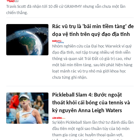
Travis Scott đã nhận tới 10 đề cử GRAMMY nhưng vẫn chưa một lần
chiến thắng.
Rác vũ trụ là 'bãi mìn tiềm tàng' đe
dọa vệ tinh trên quỹ đạo địa tĩnh
Nhóm nghiên cứu của Đại học Warwick ví quỹ
đạo địa tĩnh, nơi tập trung nhiều vệ tinh viễn
thông và quan sát Trái Đất có giá trị cao, như
một bãi mìn tiềm tàng, sau khi phát hiện hàng
loạt mảnh rác vũ trụ nhỏ mà giới khoa học
chưa từng ghi nhận.
Pickleball Slam 4: Bước ngoặt
thoát khỏi cái bóng của tennis và
kỷ nguyên Anna Leigh Waters
Sự kiện Pickleball Slam lần thứ tư đánh dấu lần
đầu tiên một ngôi sao thuần túy của bộ môn
tham gia cùng các huyền thoại quần vợt,