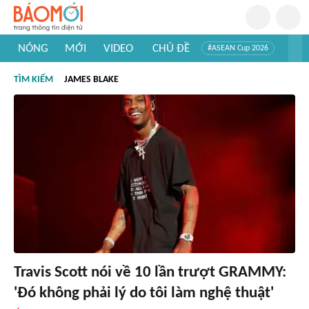
NÓNG
MỚI
VIDEO
CHỦ ĐỀ
#ASEAN Cup 2026
#Trí tuệ nhân tạo
#Mỹ - Iran
#Khám phá Việt Nam
TÌM KIẾM
JAMES BLAKE
#Khám phá thế giới
Travis Scott nói về 10 lần trượt GRAMMY:
'Đó không phải lý do tôi làm nghệ thuật'