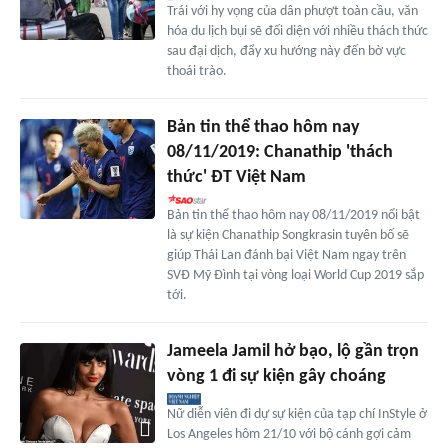
Trái với hy vọng của dân phượt toàn cầu, văn
hóa du lịch bụi sẽ đối diện với nhiều thách thức
sau đại dịch, đẩy xu hướng này đến bờ vực
thoái trào.
Bản tin thể thao hôm nay
08/11/2019: Chanathip 'thách
thức' ĐT Việt Nam
Bản tin thể thao hôm nay 08/11/2019 nổi bật
là sự kiện Chanathip Songkrasin tuyên bố sẽ
giúp Thái Lan đánh bại Việt Nam ngay trên
SVĐ Mỹ Đình tại vòng loại World Cup 2019 sắp
tới.
Jameela Jamil hở bạo, lộ gần trọn
vòng 1 đi sự kiện gây choáng
Nữ diễn viên đi dự sự kiện của tạp chí InStyle ở
Los Angeles hôm 21/10 với bộ cánh gợi cảm