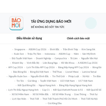
TẢI ỨNG DỤNG BÁO MỚI
ĐỂ KHÔNG BỎ SÓT TIN TỨC
Điều khoản sử dụng
Chính sách bảo mật
Singapore
ASEAN Cup 2026
Đình Bắc
Trần Đình Tiệp
Kim Sang-Sik
Xuân Son
Triệu Thị Tâm
Indonesia
ASEAN Cup
Năm
Sân Mỹ Đình
Đội Tuyển Việt Nam
Doanh Nghiệp
Campuchia
Tô Lâm
Nguyễn Văn Hợi
Khánh Sky
Vịnh Bắc Bộ
Liên Bang Nga
Hồ Văn Khoa
A ASEAN Cup 2026
AFF Cup 2026
Lịch Thi Đấu AFF Cup 2026
Bảng Xếp Hạng AFF Cup 2026
Bóng Đá
Báo Bóng Đá
Bóng Đá Việt Nam
Thể Thao
Lionel Messi
Lamine Yamal
Nguyễn Xuân Son
Nguyễn Đình Bắc
Tin Thế Giới
Pháp Luật
Xã Hội
Tin Bão
Tin Tức
Giá Vàng
Tuyển Việt Nam
U23 Việt Nam
U17 Việt Nam
Kết Quả Bóng Đá
Ngoại Hạng Anh
Bảng Xếp Hạng Ngoại Hạng Anh
Lịch Thi Đấu Ngoại Hạng Anh
Cúp C1
Kết Quả Vietlott Power 6/55
Kết Quả Xổ Số
Xổ Số Miền Nam
Xổ Số Miền Bắc
Xổ Số Miền Trung
Giao Thông
Thời Sự
Lịch Vạn Niên
Thời Tiết
Thời Tiết Thành Phố Hồ Chí Minh
Thời Tiết Hà Nội
Giá Xăng Dầu