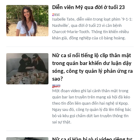
Diễn viên Mỹ qua đời ở tuổi 23
Isabelle Tate, diễn viên trong loạt phim '9-1-1:
Nashville', qua đời ở tuổi 23 vì căn bệnh
Charcot-Marie-Tooth. Thông tin khiến nhiều
khán giả, đồng nghiệp của cô bàng hoàng.
Nữ ca sĩ nổi tiếng lộ clip thân mật
trong quán bar khiến dư luận dậy
sóng, công ty quản lý phản ứng ra
sao?
Một đoạn video ghi lại cảnh thân mật trong
quán bar lan truyền trên mạng xã hội đã kéo
theo tin đồn liên quan đến hai nghệ sĩ Kpop.
Ngay sau đó, công ty quản lý đã lên tiếng bác
bỏ và kêu gọi chấm dứt lan truyền thông tin
sai sự thật.
Nữ ca sĩ Hàn bị rò rỉ video riêng tư