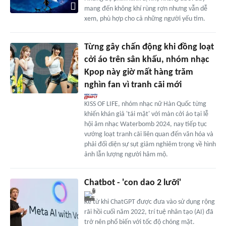
mang đến không khí rùng rợn nhưng vẫn dễ
xem, phù hợp cho cả những người yếu tim.
Từng gây chấn động khi đồng loạt
cởi áo trên sân khấu, nhóm nhạc
Kpop này giờ mất hàng trăm
nghìn fan vì tranh cãi mới
KISS OF LIFE, nhóm nhạc nữ Hàn Quốc từng
khiến khán giả 'tái mặt' với màn cởi áo tại lễ
hội âm nhạc Waterbomb 2024, nay tiếp tục
vướng loạt tranh cãi liên quan đến văn hóa và
phải đối diện sự sụt giảm nghiêm trọng về hình
ảnh lẫn lượng người hâm mộ.
Chatbot - 'con dao 2 lưỡi'
Kể từ khi ChatGPT được đưa vào sử dụng rộng
rãi hồi cuối năm 2022, trí tuệ nhân tạo (AI) đã
trở nên phổ biến với tốc độ chóng mặt.