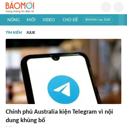
NÓNG
MỚI
VIDEO
CHỦ ĐỀ
#ASEAN Cup 2026
#Trí tuệ nhân tạo
#Mỹ - Iran
#Khám phá Việt Nam
TÌM KIẾM
JULIE
#Khám phá thế giới
Chính phủ Australia kiện Telegram vì nội
dung khủng bố