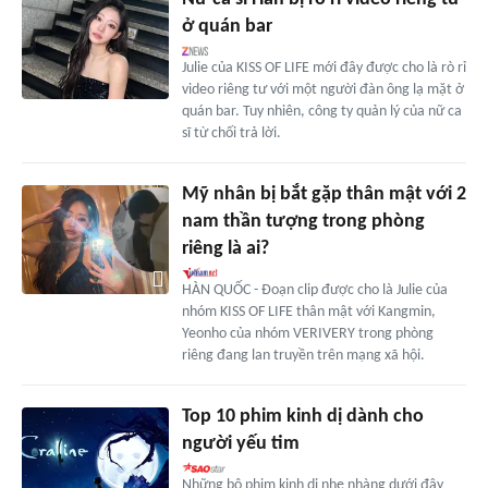
ở quán bar
Julie của KISS OF LIFE mới đây được cho là rò rỉ
video riêng tư với một người đàn ông lạ mặt ở
quán bar. Tuy nhiên, công ty quản lý của nữ ca
sĩ từ chối trả lời.
Mỹ nhân bị bắt gặp thân mật với 2
nam thần tượng trong phòng
riêng là ai?
HÀN QUỐC - Đoạn clip được cho là Julie của
nhóm KISS OF LIFE thân mật với Kangmin,
Yeonho của nhóm VERIVERY trong phòng
riêng đang lan truyền trên mạng xã hội.
Top 10 phim kinh dị dành cho
người yếu tim
Những bộ phim kinh dị nhẹ nhàng dưới đây