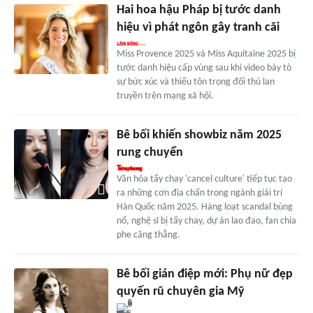
Hai hoa hậu Pháp bị tước danh
hiệu vì phát ngôn gây tranh cãi
Miss Provence 2025 và Miss Aquitaine 2025 bị
tước danh hiệu cấp vùng sau khi video bày tỏ
sự bức xúc và thiếu tôn trọng đối thủ lan
truyền trên mạng xã hội.
Bê bối khiến showbiz năm 2025
rung chuyển
Văn hóa tẩy chay 'cancel culture' tiếp tục tạo
ra những cơn địa chấn trong ngành giải trí
Hàn Quốc năm 2025. Hàng loạt scandal bùng
nổ, nghệ sĩ bị tẩy chay, dự án lao đao, fan chia
phe căng thẳng.
Bê bối gián điệp mới: Phụ nữ đẹp
quyến rũ chuyên gia Mỹ