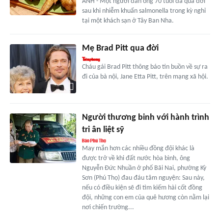
ANH - Một người đàn ông 70 tuổi đã qua đời
sau khi nhiễm khuẩn salmonella trong kỳ nghỉ
tại một khách sạn ở Tây Ban Nha.
Mẹ Brad Pitt qua đời
Cháu gái Brad Pitt thông báo tin buồn về sự ra
đi của bà nội, Jane Etta Pitt, trên mạng xã hội.
Người thương binh với hành trình
tri ân liệt sỹ
May mắn hơn các nhiều đồng đội khác là
được trở về khi đất nước hòa bình, ông
Nguyễn Đức Nhuần ở phố Bãi Nai, phường Kỳ
Sơn (Phú Thọ) đau đáu tâm nguyện: Sau này,
nếu có điều kiện sẽ đi tìm kiếm hài cốt đồng
đội, những con em của quê hương còn nằm lại
nơi chiến trường...