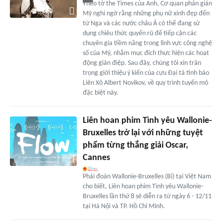
Theo tờ the Times của Anh, Cơ quan phản gián
Mỹ nghi ngờ rằng những phụ nữ xinh đẹp đến
từ Nga và các nước châu Á có thể đang sử
dụng chiêu thức quyến rũ để tiếp cận các
chuyên gia tiềm năng trong lĩnh vực công nghệ
số của Mỹ, nhằm mục đích thực hiện các hoạt
động gián điệp. Sau đây, chúng tôi xin trân
trọng giới thiệu ý kiến của cựu Đại tá tình báo
Liên Xô Albert Novikov, về quy trình tuyển mộ
đặc biệt này.
Liên hoan phim Tình yêu Wallonie-
Bruxelles trở lại với những tuyệt
phẩm từng thắng giải Oscar,
Cannes
Phái đoàn Wallonie-Bruxelles (Bỉ) tại Việt Nam
cho biết, Liên hoan phim Tình yêu Wallonie-
Bruxelles lần thứ 8 sẽ diễn ra từ ngày 6 - 12/11
tại Hà Nội và TP. Hồ Chí Minh.