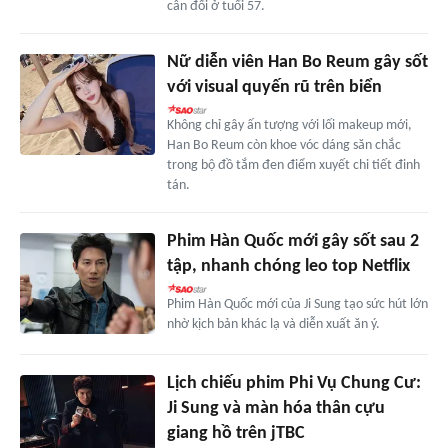
cân đối ở tuổi 57.
Nữ diễn viên Han Bo Reum gây sốt
với visual quyến rũ trên biển
Không chỉ gây ấn tượng với lối makeup mới,
Han Bo Reum còn khoe vóc dáng săn chắc
trong bộ đồ tắm đen điểm xuyết chi tiết đinh
tán.
Phim Hàn Quốc mới gây sốt sau 2
tập, nhanh chóng leo top Netflix
Phim Hàn Quốc mới của Ji Sung tạo sức hút lớn
nhờ kịch bản khác lạ và diễn xuất ăn ý.
Lịch chiếu phim Phi Vụ Chung Cư:
Ji Sung và màn hóa thân cựu
giang hồ trên jTBC