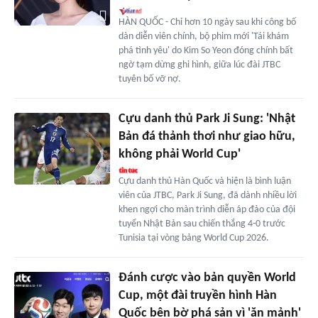
HÀN QUỐC - Chỉ hơn 10 ngày sau khi công bố
dàn diễn viên chính, bộ phim mới 'Tái khám
phá tình yêu' do Kim So Yeon đóng chính bất
ngờ tạm dừng ghi hình, giữa lúc đài JTBC
tuyên bố vỡ nợ.
Cựu danh thủ Park Ji Sung: 'Nhật
Bản đá thảnh thơi như giao hữu,
không phải World Cup'
Cựu danh thủ Hàn Quốc và hiện là bình luận
viên của JTBC, Park Ji Sung, đã dành nhiều lời
khen ngợi cho màn trình diễn áp đảo của đội
tuyển Nhật Bản sau chiến thắng 4-0 trước
Tunisia tại vòng bảng World Cup 2026.
Đánh cược vào bản quyền World
Cup, một đài truyền hình Hàn
Quốc bên bờ phá sản vì 'ăn mảnh'