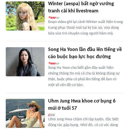
Winter (aespa) bất ngờ vướng
tranh cãi khi livestream
Đoạn video ghi lại cảnh Winter xuất hiện trong
trang phục thoải mái tại ký túc xá, vừa dùng
bữa vừa trò chuyện cùng người hâm mộ.
Song Ha Yoon lần đầu lên tiếng về
cáo buộc bạo lực học đường
Song Ha Yoon cho biết gần đây xuất hiện
những thông tin mà cô cho là không đúng sự
thật, buộc phía cô phải lên tiếng để làm rõ
một số vấn đề cơ bản.
Uhm Jung Hwa khoe cơ bụng 6
múi ở tuổi 57
Uhm Jung Hwa chăm chỉ tập luyện, đặc biệt
động tác gập bụng. Nhờ đó, cô có vóc dáng