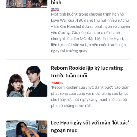
hình
Một tình huống trong chương trình hẹn hò
Love War của JTBC đang thu hút nhiều sự chú
ý khi Kim Heechul đưa ra phát ngôn về chuyện
yêu đương. Câu nói của nam ca sĩ nhanh
chóng khiến dàn MC, đặc biệt là Lee Hyori,
liên tục chất vấn và tạo nên cuộc tranh luận
ngay tại trường quay.
Reborn Rookie lập kỷ lục rating
trước tuần cuối
'Reborn Rookie' của JTBC đang bước vào tuần
phát sóng cuối cùng với mức rating cao kỷ lục,
cho thấy sức hút ngày càng mạnh mẽ của bộ
phim ở chặng nước rút!
Lee Hyori gây sốt với màn 'lột xác'
ngoạn mục