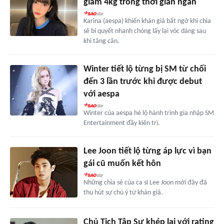
giảm 4kg trong thời gian ngắn
Karina (aespa) khiến khán giả bất ngờ khi chia
sẻ bí quyết nhanh chóng lấy lại vóc dáng sau
khi tăng cân.
Winter tiết lộ từng bị SM từ chối
đến 3 lần trước khi được debut
với aespa
Winter của aespa hé lộ hành trình gia nhập SM
Entertainment đầy kiên trì.
Lee Joon tiết lộ từng áp lực vì bạn
gái cũ muốn kết hôn
Những chia sẻ của ca sĩ Lee Joon mới đây đã
thu hút sự chú ý từ khán giả.
Chủ Tịch Tập Sự khép lại với rating