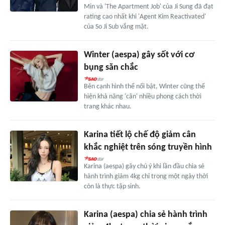
Min và 'The Apartment Job' của Ji Sung đã đạt
rating cao nhất khi 'Agent Kim Reactivated'
của So Ji Sub vắng mặt.
Winter (aespa) gây sốt với cơ
bụng săn chắc
Bên cạnh hình thể nổi bật, Winter cũng thể
hiện khả năng 'cân' nhiều phong cách thời
trang khác nhau.
Karina tiết lộ chế độ giảm cân
khắc nghiệt trên sóng truyền hình
Karina (aespa) gây chú ý khi lần đầu chia sẻ
hành trình giảm 4kg chỉ trong một ngày thời
còn là thực tập sinh.
Karina (aespa) chia sẻ hành trình