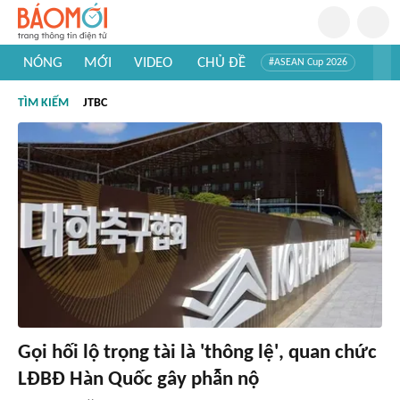
NÓNG
MỚI
VIDEO
CHỦ ĐỀ
#ASEAN Cup 2026
#Trí tuệ nhân tạo
#Mỹ - Iran
#Khám phá Việt Nam
TÌM KIẾM
JTBC
#Khám phá thế giới
Gọi hối lộ trọng tài là 'thông lệ', quan chức
LĐBĐ Hàn Quốc gây phẫn nộ