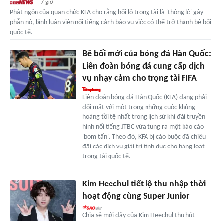
7 giờ
Phát ngôn của quan chức KFA cho rằng hối lộ trọng tài là 'thông lệ' gây
phẫn nộ, bình luận viên nổi tiếng cảnh báo vụ việc có thể trở thành bê bối
quốc tế.
Bê bối mới của bóng đá Hàn Quốc:
Liên đoàn bóng đá cung cấp dịch
vụ nhạy cảm cho trọng tài FIFA
Liên đoàn bóng đá Hàn Quốc (KFA) đang phải
đối mặt với một trong những cuộc khủng
hoảng tồi tệ nhất trong lịch sử khi đài truyền
hình nổi tiếng JTBC vừa tung ra một báo cáo
'bom tấn'. Theo đó, KFA bị cáo buộc đã chiêu
đãi các dịch vụ giải trí tình dục cho hàng loạt
trọng tài quốc tế.
Kim Heechul tiết lộ thu nhập thời
hoạt động cùng Super Junior
Chia sẻ mới đây của Kim Heechul thu hút