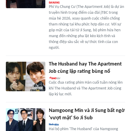
Phi Vụ Chung Cư (The Apartment Job) là dự án
truyền hình trọng điểm của đài jTBC trong
mùa hè 2026, xoay quanh cuộc chiến chống
tham nhũng tại khu phức hợp dân cư. Với sự
góp mặt của tài tử Ji Sung, bộ phim hứa hẹn
mang đến những pha lật kèo kịch tính và
thông điệp sâu sắc về sự thức tỉnh của con
người.
The Husband hay The Apartment
Job cùng lập rating bùng nổ
Cuộc đua rating phim Hàn cuối tuần nóng lên
khi The Husband và The Apartment Job cùng
lập kỷ lục mới.
Namgoong Min và Ji Sung bất ngờ
'vượt mặt' So Ji Sub
Hai bộ phim 'The Husband' của Namgoong