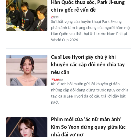
Hàn Quốc thua sốc, Park Ji-sung
chỉ ra gốc rễ vấn đề
Sự thất vọng của huyền thoại Park Ji-sung
phản ánh tâm trạng chung của người hâm mộ
Hàn Quốc sau thất bại 0-1 trước Nam Phi tại
World Cup 2026.
Ca sĩ Lee Hyori gây chú ý khi
khuyên các cặp đôi nên chia tay
nếu cần
Khi được hỏi muốn gửi lời khuyên gì đến
những cặp đôi đang đứng trước nguy cơ chia
tay, ca sĩ Lee Hyori đã có câu trả lời đầy bất
ngờ.
Phim mới của 'ác nữ màn ảnh'
Kim So Yeon dừng quay giữa lúc
nhà đài vỡ nợ