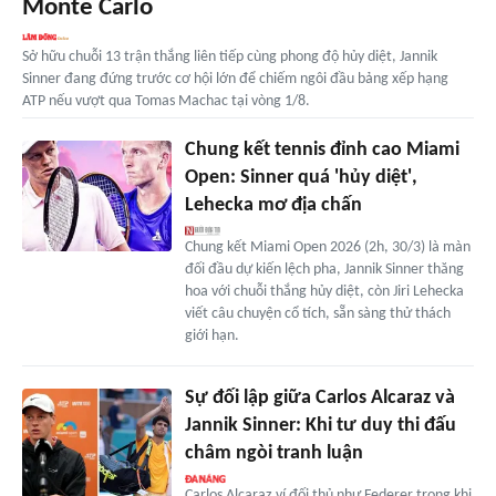
Monte Carlo
Sở hữu chuỗi 13 trận thắng liên tiếp cùng phong độ hủy diệt, Jannik
Sinner đang đứng trước cơ hội lớn để chiếm ngôi đầu bảng xếp hạng
ATP nếu vượt qua Tomas Machac tại vòng 1/8.
Chung kết tennis đỉnh cao Miami
Open: Sinner quá 'hủy diệt',
Lehecka mơ địa chấn
Chung kết Miami Open 2026 (2h, 30/3) là màn
đối đầu dự kiến lệch pha, Jannik Sinner thăng
hoa với chuỗi thắng hủy diệt, còn Jiri Lehecka
viết câu chuyện cổ tích, sẵn sàng thử thách
giới hạn.
Sự đối lập giữa Carlos Alcaraz và
Jannik Sinner: Khi tư duy thi đấu
châm ngòi tranh luận
Carlos Alcaraz ví đối thủ như Federer trong khi