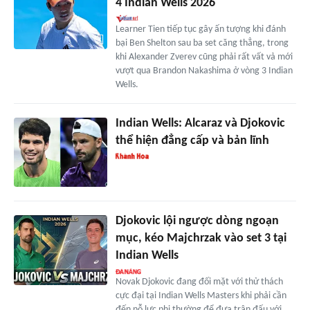
4 Indian Wells 2026
Learner Tien tiếp tục gây ấn tượng khi đánh
bại Ben Shelton sau ba set căng thẳng, trong
khi Alexander Zverev cũng phải rất vất vả mới
vượt qua Brandon Nakashima ở vòng 3 Indian
Wells.
Indian Wells: Alcaraz và Djokovic
thể hiện đẳng cấp và bản lĩnh
Djokovic lội ngược dòng ngoạn
mục, kéo Majchrzak vào set 3 tại
Indian Wells
Novak Djokovic đang đối mặt với thử thách
cực đại tại Indian Wells Masters khi phải cần
đến nỗ lực phi thường để đưa trận đấu với