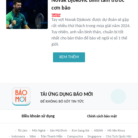
Novak Djokovic bình tâm trước
cơn bão
Tay vợt Novak Djokovic được dự đoán sẽ gặp
rất nhiều thử thách trong mùa giải năm 2024.
Tuy nhiên, anh vẫn bình thản, chuẩn bị tốt
nhất cho bản thân để bảo vệ ngôi vị số 1 thế
giới.
XEM THÊM
TẢI ỨNG DỤNG BÁO MỚI
ĐỂ KHÔNG BỎ SÓT TIN TỨC
Điều khoản sử dụng
Chính sách bảo mật
Tô Lâm
Mũi Nghê
Sân Mỹ Đình
Kim Sang-Sik
ASEAN
Hồ Văn Khoa
Indonesia
Năm
Trần Thanh Mẫn
Campuchia
Singapore
Chủ Tịch Quốc Hội