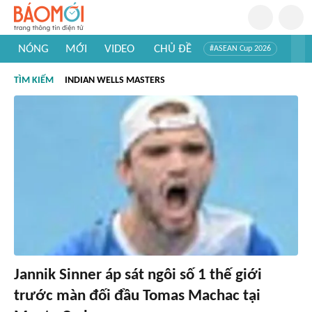
NÓNG
MỚI
VIDEO
CHỦ ĐỀ
#ASEAN Cup 2026
#Trí tuệ nhân tạo
#Mỹ - Iran
#Khám phá Việt Nam
TÌM KIẾM
INDIAN WELLS MASTERS
#Khám phá thế giới
Jannik Sinner áp sát ngôi số 1 thế giới
trước màn đối đầu Tomas Machac tại