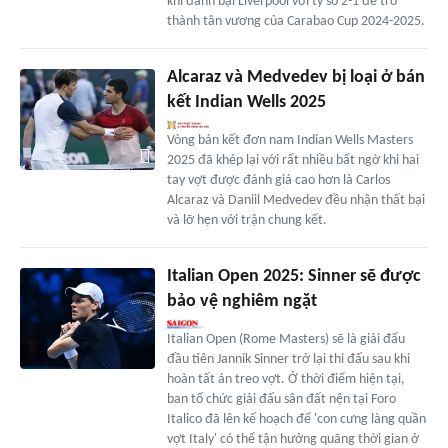
khi đánh bại Liverpool với tỷ số 2-1 để trở
thành tân vương của Carabao Cup 2024-2025.
Alcaraz và Medvedev bị loại ở bán
kết Indian Wells 2025
Vòng bán kết đơn nam Indian Wells Masters
2025 đã khép lại với rất nhiều bất ngờ khi hai
tay vợt được đánh giá cao hơn là Carlos
Alcaraz và Daniil Medvedev đều nhận thất bại
và lỡ hẹn với trận chung kết.
Italian Open 2025: Sinner sẽ được
bảo vệ nghiêm ngặt
Italian Open (Rome Masters) sẽ là giải đấu
đầu tiên Jannik Sinner trở lại thi đấu sau khi
hoàn tất án treo vợt. Ở thời điểm hiện tại,
ban tổ chức giải đấu sân đất nện tại Foro
Italico đã lên kế hoạch để 'con cưng làng quần
vợt Italy' có thể tận hưởng quãng thời gian ở