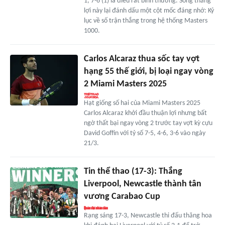
1, 7-6 (1) là điều rất bình thường. Song thắng
lợi này lại đánh dấu một cột mốc đáng nhớ: Kỷ
lục về số trận thắng trong hệ thống Masters
1000.
Carlos Alcaraz thua sốc tay vợt
hạng 55 thế giới, bị loại ngay vòng
2 Miami Masters 2025
Hạt giống số hai của Miami Masters 2025
Carlos Alcaraz khởi đầu thuận lợi nhưng bất
ngờ thất bại ngay vòng 2 trước tay vợt kỳ cựu
David Goffin với tỷ số 7-5, 4-6, 3-6 vào ngày
21/3.
Tin thể thao (17-3): Thắng
Liverpool, Newcastle thành tân
vương Carabao Cup
Rạng sáng 17-3, Newcastle thi đấu thăng hoa