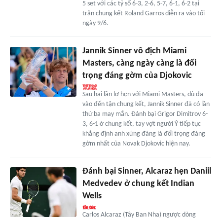
5 set với các tỷ số 6-3, 2-6, 5-7, 6-1, 6-2 tại
trận chung kết Roland Garros diễn ra vào tối
ngày 9/6.
Jannik Sinner vô địch Miami
Masters, càng ngày càng là đối
trọng đáng gờm của Djokovic
Sau hai lần lỡ hẹn với Miami Masters, dù đã
vào đến tận chung kết, Jannik Sinner đã có lần
thứ ba may mắn. Đánh bại Grigor Dimitrov 6-
3, 6-1 ở chung kết, tay vợt người Ý tiếp tục
khẳng định anh xứng đáng là đối trọng đáng
gờm nhất của Novak Djokovic hiện nay.
Đánh bại Sinner, Alcaraz hẹn Daniil
Medvedev ở chung kết Indian
Wells
Carlos Alcaraz (Tây Ban Nha) ngược dòng