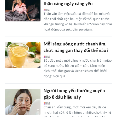
thận càng ngày càng yếu
Thận vẫn làm việc suốt cả đêm để lọc máu và
đào thải chất cặn bã. Một số thói quen trước
khi ngủ tưởng vô hại lại khiến cơ quan này phải
hoạt động quá sức, dần suy giảm.
Mỗi sáng uống nước chanh ấm,
chức năng gan thay đổi thế nào?
Bắt đầu ngày mới bằng ly nước chanh ấm giúp
bổ sung nước, hỗ trợ giảm cân, tăng miễn
dịch, thải độc gan và kích thích cơ thể 'khởi
động' hiệu quả.
Người bụng yếu thường xuyên
gặp 8 dấu hiệu này
Chán ăn, đầy bụng, mệt mỏi kéo dài, da dẻ
nhợt nhạt có thể là những tín hiệu cho thấy hệ