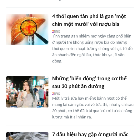
4 thói quen tàn phá lá gan 'một
chín một mười' với rượu bia
Tình trạng gan nhiễm mỡ ngày càng phổ biến
ở người trẻ không uống rượu bia do những
thói quen sinh hoạt tưởng chừng vô hại, từ đồ
ăn nhanh đến ngồi lâu, thức khuya, ít vận
động.
Những 'biến động' trong cơ thể
sau 30 phút ăn đường
Một ly trà sữa hay miếng bánh ngọt có thể
mang lại cảm giác vui vẻ tức thì, nhưng chỉ sau
30 phút, cơ thể đã trải qua 'cú rơi tự do' năng
lượng mà ít ai nhận ra.
7 dấu hiệu hay gặp ở người mắc