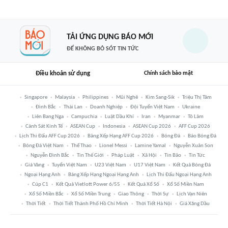
TẢI ỨNG DỤNG BÁO MỚI
ĐỂ KHÔNG BỎ SÓT TIN TỨC
Điều khoản sử dụng
Chính sách bảo mật
Singapore
Malaysia
Philippines
Mũi Nghê
Kim Sang-Sik
Triệu Thị Tâm
Đình Bắc
Thái Lan
Doanh Nghiệp
Đội Tuyển Việt Nam
Ukraine
Liên Bang Nga
Campuchia
Luật Dầu Khí
Iran
Myanmar
Tô Lâm
Cảnh Sát Kinh Tế
ASEAN Cup
Indonesia
ASEAN Cup 2026
AFF Cup 2026
Lịch Thi Đấu AFF Cup 2026
Bảng Xếp Hạng AFF Cup 2026
Bóng Đá
Báo Bóng Đá
Bóng Đá Việt Nam
Thể Thao
Lionel Messi
Lamine Yamal
Nguyễn Xuân Son
Nguyễn Đình Bắc
Tin Thế Giới
Pháp Luật
Xã Hội
Tin Bão
Tin Tức
Giá Vàng
Tuyển Việt Nam
U23 Việt Nam
U17 Việt Nam
Kết Quả Bóng Đá
Ngoại Hạng Anh
Bảng Xếp Hạng Ngoại Hạng Anh
Lịch Thi Đấu Ngoại Hạng Anh
Cúp C1
Kết Quả Vietlott Power 6/55
Kết Quả Xổ Số
Xổ Số Miền Nam
Xổ Số Miền Bắc
Xổ Số Miền Trung
Giao Thông
Thời Sự
Lịch Vạn Niên
Thời Tiết
Thời Tiết Thành Phố Hồ Chí Minh
Thời Tiết Hà Nội
Giá Xăng Dầu