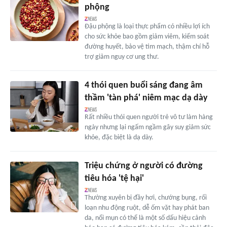
phộng
Đậu phộng là loại thực phẩm có nhiều lợi ích
cho sức khỏe bao gồm giảm viêm, kiểm soát
đường huyết, bảo vệ tim mạch, thậm chí hỗ
trợ giảm nguy cơ ung thư.
4 thói quen buổi sáng đang âm
thầm 'tàn phá' niêm mạc dạ dày
Rất nhiều thói quen người trẻ vô tư làm hàng
ngày nhưng lại ngấm ngầm gây suy giảm sức
khỏe, đặc biệt là dạ dày.
Triệu chứng ở người có đường
tiêu hóa 'tệ hại'
Thường xuyên bị đầy hơi, chướng bụng, rối
loạn nhu động ruột, dễ ốm vặt hay phát ban
da, nổi mụn có thể là một số dấu hiệu cảnh