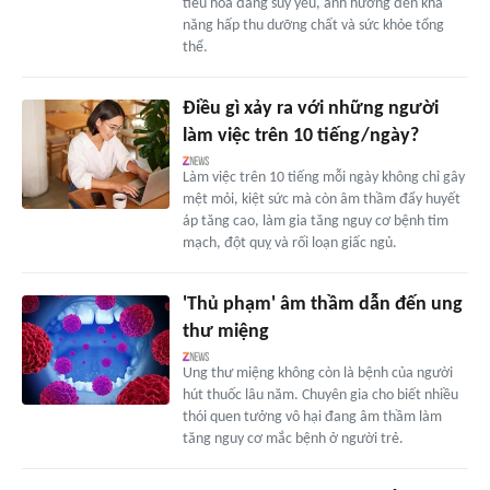
tiêu hóa đang suy yếu, ảnh hưởng đến khả
năng hấp thu dưỡng chất và sức khỏe tổng
thể.
Điều gì xảy ra với những người
làm việc trên 10 tiếng/ngày?
Làm việc trên 10 tiếng mỗi ngày không chỉ gây
mệt mỏi, kiệt sức mà còn âm thầm đẩy huyết
áp tăng cao, làm gia tăng nguy cơ bệnh tim
mạch, đột quỵ và rối loạn giấc ngủ.
'Thủ phạm' âm thầm dẫn đến ung
thư miệng
Ung thư miệng không còn là bệnh của người
hút thuốc lâu năm. Chuyên gia cho biết nhiều
thói quen tưởng vô hại đang âm thầm làm
tăng nguy cơ mắc bệnh ở người trẻ.