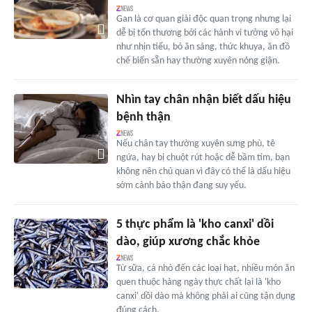
Gan là cơ quan giải độc quan trọng nhưng lại
dễ bị tổn thương bởi các hành vi tưởng vô hại
như nhịn tiểu, bỏ ăn sáng, thức khuya, ăn đồ
chế biến sẵn hay thường xuyên nóng giận.
Nhìn tay chân nhận biết dấu hiệu
bệnh thận
Nếu chân tay thường xuyên sưng phù, tê
ngứa, hay bị chuột rút hoặc dễ bầm tím, bạn
không nên chủ quan vì đây có thể là dấu hiệu
sớm cảnh báo thận đang suy yếu.
5 thực phẩm là 'kho canxi' dồi
dào, giúp xương chắc khỏe
Từ sữa, cá nhỏ đến các loại hạt, nhiều món ăn
quen thuộc hàng ngày thực chất lại là 'kho
canxi' dồi dào mà không phải ai cũng tận dụng
đúng cách.