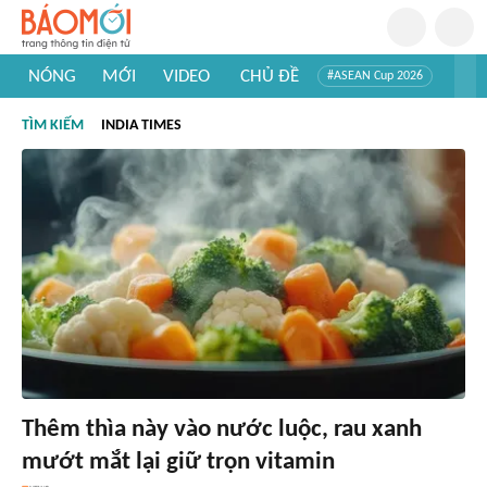
NÓNG
MỚI
VIDEO
CHỦ ĐỀ
#ASEAN Cup 2026
#Trí tuệ nhân tạo
#Mỹ - Iran
#Khám phá Việt Nam
TÌM KIẾM
INDIA TIMES
#Khám phá thế giới
Thêm thìa này vào nước luộc, rau xanh
mướt mắt lại giữ trọn vitamin