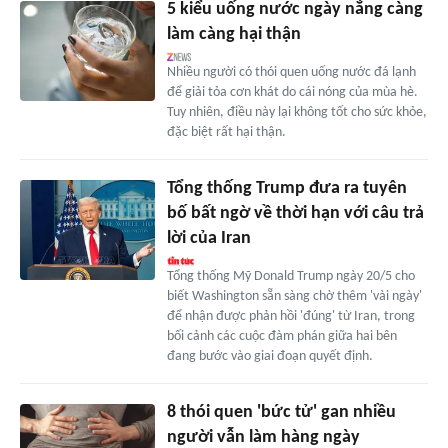
5 kiểu uống nước ngày nắng càng
làm càng hại thận
Nhiều người có thói quen uống nước đá lạnh
để giải tỏa cơn khát do cái nóng của mùa hè.
Tuy nhiên, điều này lại không tốt cho sức khỏe,
đặc biệt rất hại thận.
Tổng thống Trump đưa ra tuyên
bố bất ngờ về thời hạn với câu trả
lời của Iran
Tổng thống Mỹ Donald Trump ngày 20/5 cho
biết Washington sẵn sàng chờ thêm 'vài ngày'
để nhận được phản hồi 'đúng' từ Iran, trong
bối cảnh các cuộc đàm phán giữa hai bên
đang bước vào giai đoạn quyết định.
8 thói quen 'bức tử' gan nhiều
người vẫn làm hàng ngày