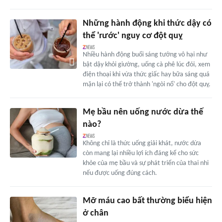
Những hành động khi thức dậy có
thể 'rước' nguy cơ đột quỵ
Nhiều hành động buổi sáng tưởng vô hại như
bật dậy khỏi giường, uống cà phê lúc đói, xem
điện thoại khi vừa thức giấc hay bữa sáng quá
mặn lại có thể trở thành 'ngòi nổ' cho đột quỵ.
Mẹ bầu nên uống nước dừa thế
nào?
Không chỉ là thức uống giải khát, nước dừa
còn mang lại nhiều lợi ích đáng kể cho sức
khỏe của mẹ bầu và sự phát triển của thai nhi
nếu được uống đúng cách.
Mỡ máu cao bất thường biểu hiện
ở chân