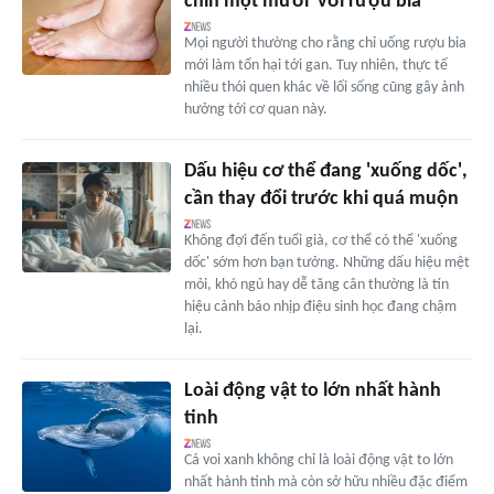
chín một mười' với rượu bia
Mọi người thường cho rằng chỉ uống rượu bia
mới làm tổn hại tới gan. Tuy nhiên, thực tế
nhiều thói quen khác về lối sống cũng gây ảnh
hưởng tới cơ quan này.
Dấu hiệu cơ thể đang 'xuống dốc',
cần thay đổi trước khi quá muộn
Không đợi đến tuổi già, cơ thể có thể 'xuống
dốc' sớm hơn bạn tưởng. Những dấu hiệu mệt
mỏi, khó ngủ hay dễ tăng cân thường là tín
hiệu cảnh báo nhịp điệu sinh học đang chậm
lại.
Loài động vật to lớn nhất hành
tinh
Cá voi xanh không chỉ là loài động vật to lớn
nhất hành tinh mà còn sở hữu nhiều đặc điểm