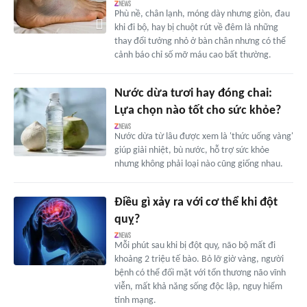
Phù nề, chân lạnh, móng dày nhưng giòn, đau
khi đi bộ, hay bị chuột rút về đêm là những
thay đổi tưởng nhỏ ở bàn chân nhưng có thể
cảnh báo chỉ số mỡ máu cao bất thường.
Nước dừa tươi hay đóng chai:
Lựa chọn nào tốt cho sức khỏe?
Nước dừa từ lâu được xem là 'thức uống vàng'
giúp giải nhiệt, bù nước, hỗ trợ sức khỏe
nhưng không phải loại nào cũng giống nhau.
Điều gì xảy ra với cơ thể khi đột
quỵ?
Mỗi phút sau khi bị đột quỵ, não bộ mất đi
khoảng 2 triệu tế bào. Bỏ lỡ giờ vàng, người
bệnh có thể đối mặt với tổn thương não vĩnh
viễn, mất khả năng sống độc lập, nguy hiểm
tính mạng.