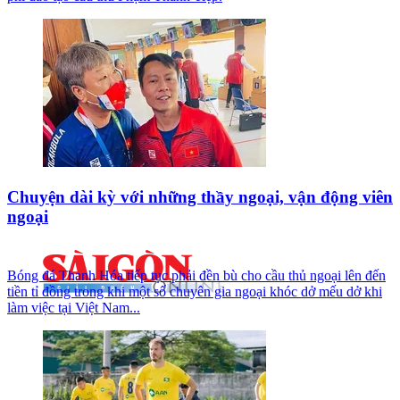
Chuyện dài kỳ với những thầy ngoại, vận động viên
ngoại
Bóng đá Thanh Hóa tiếp tục phải đền bù cho cầu thủ ngoại lên đến
tiền tỉ đồng trong khi một số chuyên gia ngoại khóc dở mếu dở khi
làm việc tại Việt Nam...