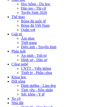
Học bổng - Du học
Đào tạo - Thi cử
Tuyển Sinh 2026
Thể thao
Bóng đá quốc tế
Bóng đá Việt Nam
Quần vợt
Giải trí
Âm nhạc
Thời trang
Điện ảnh - Truyền hình
Pháp luật
An ninh - Trật tự
Hình sự - Dân sự
Công nghệ
CNTT - Viễn thông
Thiết bị - Phần cứng
Khoa học
Đời sống
Dinh dưỡng - Làm đẹp
Tình yêu - Hôn nhân
Sức khỏe - Y tế
Xe cộ
Nhà đất