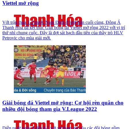
Viettel mở rộng
Với trận thua 1-2 trước Nam Định ở lượt trận cuối cùng, Đông Á
Thanh Hóa đã kết thúc Giải bóng đá Viettel mở rộng 2022 với vị trí
thứ nhì chung cuộc. Đây là đợt sát hạch đầu tiên của thầy trò HLV
Petrovic cho mùa giải mới.
Giải bóng đá Viettel mở rộng: Cơ hội rèn quân cho
nhiều đội bóng tham gia V.League 2022
Diễn ra từ ngày 4 đến 8-1 với sự tham gia của các đội bóng gồm