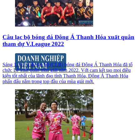
Câu lạc bộ bóng đá Đông Á Thanh Hóa xuất quân
tham dự V.League 2022
Sáng 12/02, Câu lạc bộ (CLB) bóng đá Đông Á Thanh Hóa đã tổ
chức Lễ xuất quân mùa giải năm 2022. Với cam kết tạo mọi điều
kiện tốt nhất của lãnh đạo tỉnh Thanh Hóa, Đông Á Thanh Hóa
phấn đấu nằm trong top đầu của mùa giải mới.