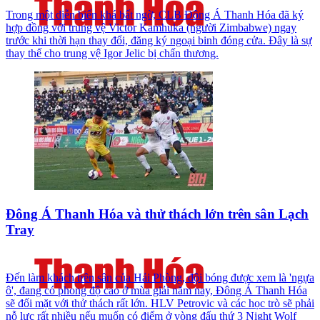
Trong một diễn biến khá bất ngờ, CLB Đông Á Thanh Hóa đã ký
hợp đồng với trung vệ Victor Kamhuka (người Zimbabwe) ngay
trước khi thời hạn thay đổi, đăng ký ngoại binh đóng cửa. Đây là sự
thay thế cho trung vệ Igor Jelic bị chấn thương.
Đông Á Thanh Hóa và thử thách lớn trên sân Lạch
Tray
Đến làm khách trên sân của Hải Phòng, đội bóng được xem là 'ngựa
ô', đang có phong độ cao ở mùa giải năm nay, Đông Á Thanh Hóa
sẽ đối mặt với thử thách rất lớn. HLV Petrovic và các học trò sẽ phải
nỗ lực rất nhiều nếu muốn có điểm ở vòng đấu thứ 3 Night Wolf