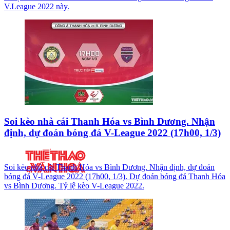
V.League 2022 này.
Soi kèo nhà cái Thanh Hóa vs Bình Dương. Nhận
định, dự đoán bóng đá V-League 2022 (17h00, 1/3)
Soi kèo nhà cái Thanh Hóa vs Bình Dương. Nhận định, dự đoán
bóng đá V-League 2022 (17h00, 1/3). Dự đoán bóng đá Thanh Hóa
vs Bình Dương. Tỷ lệ kèo V-League 2022.