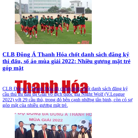
CLB Đông Á Thanh Hóa chốt danh sách đăng ký
thi đấu, số áo mùa giải 2022: Nhiều gương mặt trẻ
góp mặt
CLB Đông Á Thanh Hóa đã chính thức chốt danh sách đăng ký
cầu thủ thi đấu tại Giải vô địch quốc gia Night Wolf (V.League
2022) với 29 cầu thủ, trong đó bên cạnh những tân binh, còn có sự
góp mặt của nhiều gương mặt trẻ.