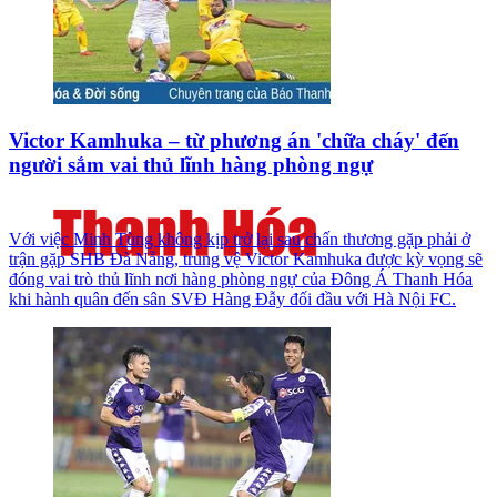
Victor Kamhuka – từ phương án 'chữa cháy' đến
người sắm vai thủ lĩnh hàng phòng ngự
Với việc Minh Tùng không kịp trở lại sau chấn thương gặp phải ở
trận gặp SHB Đà Nẵng, trung vệ Victor Kamhuka được kỳ vọng sẽ
đóng vai trò thủ lĩnh nơi hàng phòng ngự của Đông Á Thanh Hóa
khi hành quân đến sân SVĐ Hàng Đẫy đối đầu với Hà Nội FC.