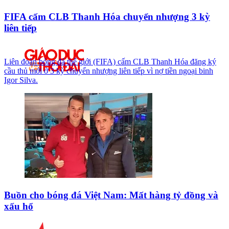
FIFA cấm CLB Thanh Hóa chuyển nhượng 3 kỳ
liên tiếp
Liên đoàn bóng đá thế giới (FIFA) cấm CLB Thanh Hóa đăng ký
cầu thủ mới ở 3 kỳ chuyển nhượng liên tiếp vì nợ tiền ngoại binh
Igor Silva.
Buồn cho bóng đá Việt Nam: Mất hàng tỷ đồng và
xấu hổ