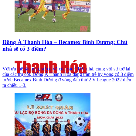
Đông Á Thanh Hóa – Becamex Bình Dương: Chủ
nhà sẽ có 3 điểm?
Với ưu thế sân nhà, sự cổ vũ của các CĐV nhà, cùng với sự trở lại
của các trụ cột, Đông Á Thanh Hóa đang tràn trề hy vọng có 3 điểm
trước Becamex Bình Dương ở vòng đấu thứ 2 V.League 2022 diễn
ra chiều 1-3.