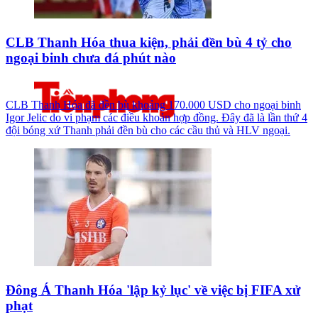
CLB Thanh Hóa thua kiện, phải đền bù 4 tỷ cho
ngoại binh chưa đá phút nào
CLB Thanh Hóa đã đền bù khoảng 170.000 USD cho ngoại binh
Igor Jelic do vi phạm các điều khoản hợp đồng. Đây đã là lần thứ 4
đội bóng xứ Thanh phải đền bù cho các cầu thủ và HLV ngoại.
Đông Á Thanh Hóa 'lập kỷ lục' về việc bị FIFA xử
phạt