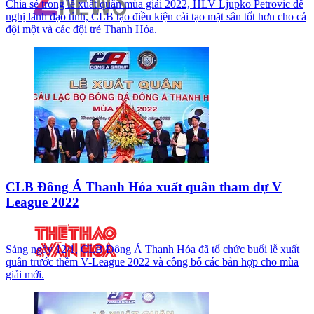
Chia sẻ trong lễ xuất quân mùa giải 2022, HLV Ljupko Petrovic đề
nghị lãnh đạo tỉnh, CLB tạo điều kiện cải tạo mặt sân tốt hơn cho cả
đội một và các đội trẻ Thanh Hóa.
CLB Đông Á Thanh Hóa xuất quân tham dự V
League 2022
Sáng ngày 12/1, CLB Đông Á Thanh Hóa đã tổ chức buổi lễ xuất
quân trước thềm V-League 2022 và công bố các bản hợp cho mùa
giải mới.