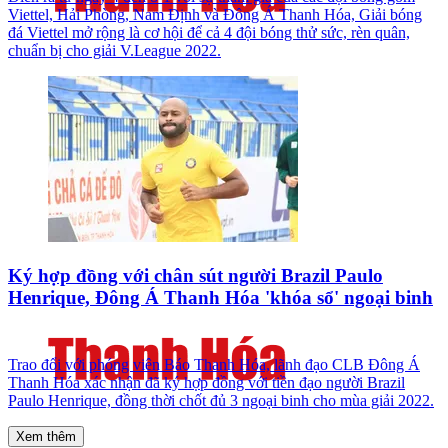
Viettel, Hải Phòng, Nam Định và Đông Á Thanh Hóa, Giải bóng
đá Viettel mở rộng là cơ hội để cả 4 đội bóng thử sức, rèn quân,
chuẩn bị cho giải V.League 2022.
Ký hợp đồng với chân sút người Brazil Paulo
Henrique, Đông Á Thanh Hóa 'khóa sổ' ngoại binh
Trao đổi với phóng viên Báo Thanh Hóa, lãnh đạo CLB Đông Á
Thanh Hóa xác nhận đã ký hợp đồng với tiền đạo người Brazil
Paulo Henrique, đồng thời chốt đủ 3 ngoại binh cho mùa giải 2022.
Xem thêm