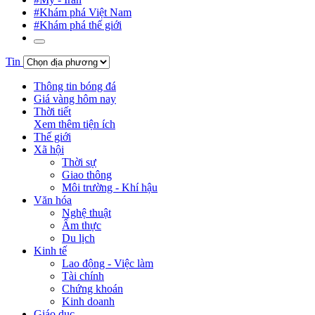
#Khám phá Việt Nam
#Khám phá thế giới
Tin
Thông tin bóng đá
Giá vàng hôm nay
Thời tiết
Xem thêm tiện ích
Thế giới
Xã hội
Thời sự
Giao thông
Môi trường - Khí hậu
Văn hóa
Nghệ thuật
Ẩm thực
Du lịch
Kinh tế
Lao động - Việc làm
Tài chính
Chứng khoán
Kinh doanh
Giáo dục