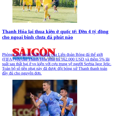
Thanh Hóa lại thua kiện ở quốc tế: Đền 4 tỷ đồng
cho ngoại binh chưa đá phút nào
Phòng Giải quyết Tranh chấp của Liên đoàn Bóng đá thế giới
(FIFA) yêu cầu Thanh Hóa phải trả 162.000 USD và thêm 5% lãi
suất sau thất bại ở vụ kiện với cựu trung vệ người Serbia Igor Jelic.
Toàn bộ số tiền phạt này đã được đội bóng xứ Thanh thanh toán
đầy đủ cho nguyên đơn.