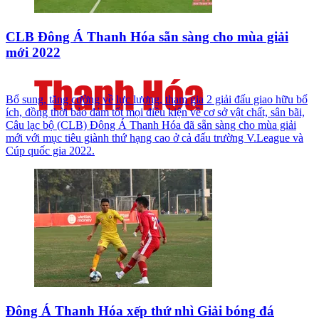
CLB Đông Á Thanh Hóa sẵn sàng cho mùa giải
mới 2022
Bổ sung, tăng cường về lực lượng, tham gia 2 giải đấu giao hữu bổ
ích, đồng thời bảo đảm tốt mọi điều kiện về cơ sở vật chất, sân bãi,
Câu lạc bộ (CLB) Đông Á Thanh Hóa đã sẵn sàng cho mùa giải
mới với mục tiêu giành thứ hạng cao ở cả đấu trường V.League và
Cúp quốc gia 2022.
Đông Á Thanh Hóa xếp thứ nhì Giải bóng đá