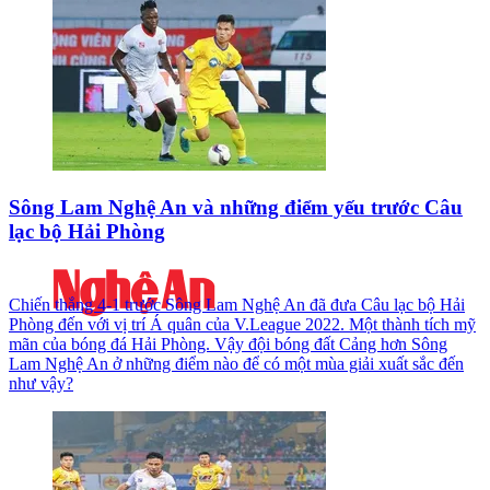
Sông Lam Nghệ An và những điểm yếu trước Câu
lạc bộ Hải Phòng
Chiến thắng 4-1 trước Sông Lam Nghệ An đã đưa Câu lạc bộ Hải
Phòng đến với vị trí Á quân của V.League 2022. Một thành tích mỹ
mãn của bóng đá Hải Phòng. Vậy đội bóng đất Cảng hơn Sông
Lam Nghệ An ở những điểm nào để có một mùa giải xuất sắc đến
như vậy?