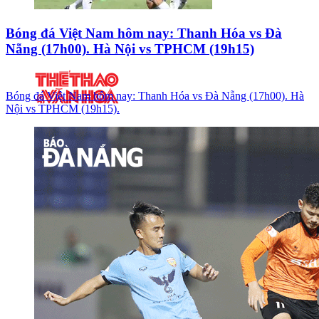
Bóng đá Việt Nam hôm nay: Thanh Hóa vs Đà
Nẵng (17h00). Hà Nội vs TPHCM (19h15)
Bóng đá Việt Nam hôm nay: Thanh Hóa vs Đà Nẵng (17h00). Hà
Nội vs TPHCM (19h15).