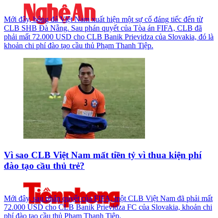
Mới đây, bóng đá Việt Nam xuất hiện một sự cố đáng tiếc đến từ
CLB SHB Đà Nẵng. Sau phán quyết của Tòa án FIFA, CLB đã
phải mất 72.000 USD cho CLB Banik Prievidza của Slovakia, đó là
khoản chi phí đào tạo cầu thủ Phạm Thanh Tiệp.
Vì sao CLB Việt Nam mất tiền tỷ vì thua kiện phí
đào tạo cầu thủ trẻ?
Mới đây, sau phán quyết của FIFA, một CLB Việt Nam đã phải mất
72.000 USD cho CLB Banik Prievidza FC của Slovakia, khoản chi
phí đào tạo cầu thủ Phạm Thanh Tiệp.