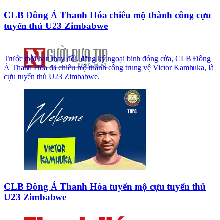
CLB Đông Á Thanh Hóa chiêu mộ thành công cựu
tuyển thủ U23 Zimbabwe
Trước thời hạn thay đổi, đăng ký ngoại binh đóng cửa, CLB Đông
Á Thanh Hóa đã chiêu mộ thành công trung vệ Victor Kamhuka, là
cựu tuyển thủ U23 Zimbabwe.
CLB Đông Á Thanh Hóa tuyển mộ cựu tuyển thủ
U23 Zimbabwe