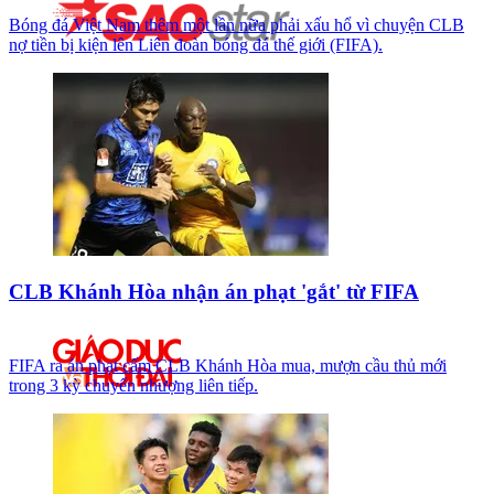
Bóng đá Việt Nam thêm một lần nữa phải xấu hổ vì chuyện CLB
nợ tiền bị kiện lên Liên đoàn bóng đá thế giới (FIFA).
CLB Khánh Hòa nhận án phạt 'gắt' từ FIFA
FIFA ra án phạt cấm CLB Khánh Hòa mua, mượn cầu thủ mới
trong 3 kỳ chuyển nhượng liên tiếp.