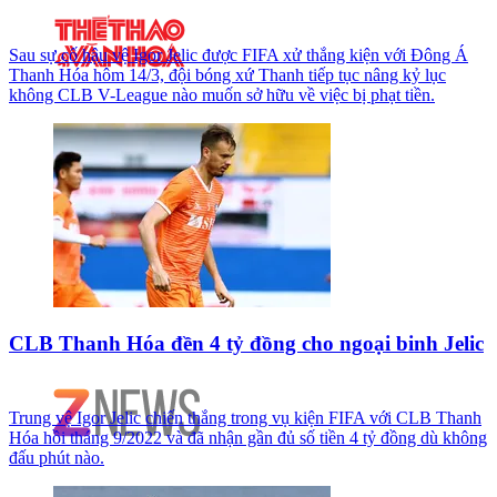
Sau sự cố hậu vệ Igor Jelic được FIFA xử thắng kiện với Đông Á
Thanh Hóa hôm 14/3, đội bóng xứ Thanh tiếp tục nâng kỷ lục
không CLB V-League nào muốn sở hữu về việc bị phạt tiền.
CLB Thanh Hóa đền 4 tỷ đồng cho ngoại binh Jelic
Trung vệ Igor Jelic chiến thắng trong vụ kiện FIFA với CLB Thanh
Hóa hồi tháng 9/2022 và đã nhận gần đủ số tiền 4 tỷ đồng dù không
đấu phút nào.