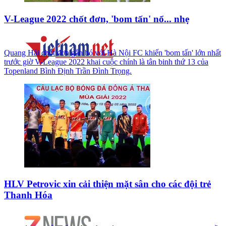
V-League 2022 chốt đơn, 'bom tấn' nổ... nhẹ
Quang Hải chốt đơn gắn bó với Hà Nội FC khiến 'bom tấn' lớn nhất
trước giờ V-League 2022 khai cuộc chính là tân binh thứ 13 của
Topenland Bình Định Trần Đình Trọng.
HLV Petrovic xin cải thiện mặt sân cho các đội trẻ
Thanh Hóa