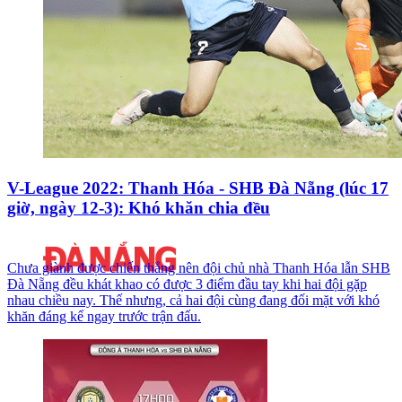
V-League 2022: Thanh Hóa - SHB Đà Nẵng (lúc 17
giờ, ngày 12-3): Khó khăn chia đều
Chưa giành được chiến thắng nên đội chủ nhà Thanh Hóa lẫn SHB
Đà Nẵng đều khát khao có được 3 điểm đầu tay khi hai đội gặp
nhau chiều nay. Thế nhưng, cả hai đội cùng đang đối mặt với khó
khăn đáng kể ngay trước trận đấu.