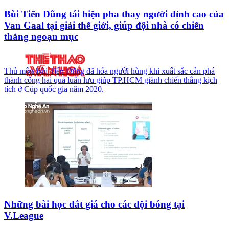
Bùi Tiến Dũng tái hiện pha thay người đỉnh cao của
Van Gaal tại giải thế giới, giúp đội nhà có chiến
thắng ngoạn mục
Thủ môn Bùi Tiến Dũng đã hóa người hùng khi xuất sắc cản phá
thành công hai quả luân lưu giúp TP.HCM giành chiến thắng kịch
tích ở Cúp quốc gia năm 2020.
Những bài học đắt giá cho các đội bóng tại
V.League