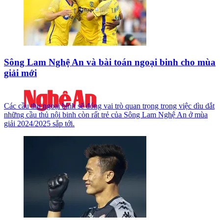
Sông Lam Nghệ An và bài toán ngoại binh cho mùa
giải mới
Các cầu thu ngoại binh sẽ đóng vai trò quan trọng trong việc dìu dắt
những cầu thủ nội binh còn rất trẻ của Sông Lam Nghệ An ở mùa
giải 2024/2025 sắp tới.