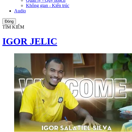
Quản lý - Quy hoạch
Không gian - Kiến trúc
Audio
Đóng
TÌM KIẾM
IGOR JELIC