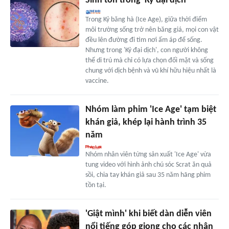
Sinh tồn trong 'Kỷ đại dịch'
Trong Kỷ băng hà (Ice Age), giữa thời điểm
môi trường sống trở nên băng giá, mọi con vật
đều lên đường đi tìm nơi ấm áp để sống.
Nhưng trong 'Kỷ đại dịch', con người không
thể di trú mà chỉ có lựa chọn đối mặt và sống
chung với dịch bệnh và vũ khí hữu hiệu nhất là
vaccine.
Nhóm làm phim 'Ice Age' tạm biệt
khán giả, khép lại hành trình 35
năm
Nhóm nhân viên từng sản xuất 'Ice Age' vừa
tung video với hình ảnh chú sóc Scrat ăn quả
sồi, chia tay khán giả sau 35 năm hãng phim
tồn tại.
'Giật mình' khi biết dàn diễn viên
nổi tiếng góp giọng cho các nhân