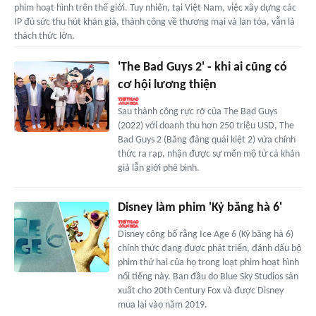
phim hoạt hình trên thế giới. Tuy nhiên, tại Việt Nam, việc xây dựng các
IP đủ sức thu hút khán giả, thành công về thương mại và lan tỏa, vẫn là
thách thức lớn.
'The Bad Guys 2' - khi ai cũng có
cơ hội lương thiện
Sau thành công rực rỡ của The Bad Guys
(2022) với doanh thu hơn 250 triệu USD, The
Bad Guys 2 (Băng đảng quái kiệt 2) vừa chính
thức ra rạp, nhận được sự mến mộ từ cả khán
giả lẫn giới phê bình.
Disney làm phim 'Kỷ băng hà 6'
Disney công bố rằng Ice Age 6 (Kỷ băng hà 6)
chính thức đang được phát triển, đánh dấu bộ
phim thứ hai của họ trong loạt phim hoạt hình
nổi tiếng này. Ban đầu do Blue Sky Studios sản
xuất cho 20th Century Fox và được Disney
mua lại vào năm 2019.