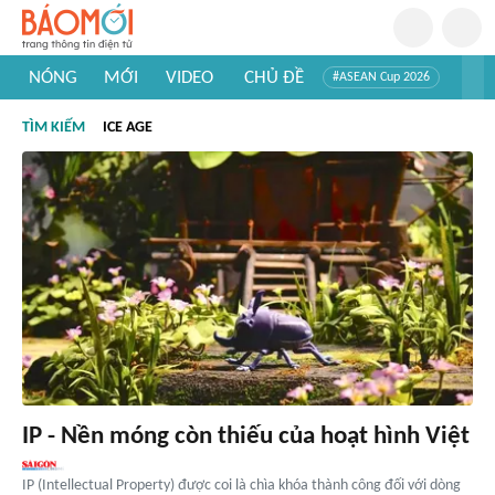
NÓNG
MỚI
VIDEO
CHỦ ĐỀ
#ASEAN Cup 2026
#Trí tuệ nhân tạo
#Mỹ - Iran
#Khám phá Việt Nam
TÌM KIẾM
ICE AGE
#Khám phá thế giới
IP - Nền móng còn thiếu của hoạt hình Việt
IP (Intellectual Property) được coi là chìa khóa thành công đối với dòng