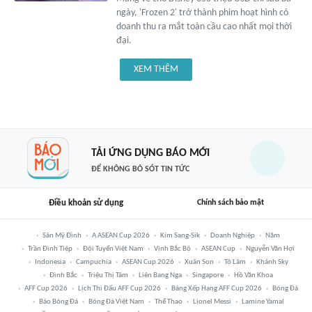
ngày, 'Frozen 2' trở thành phim hoạt hình có
doanh thu ra mắt toàn cầu cao nhất mọi thời
đại.
XEM THÊM
TẢI ỨNG DỤNG BÁO MỚI
ĐỂ KHÔNG BỎ SÓT TIN TỨC
Điều khoản sử dụng
Chính sách bảo mật
Sân Mỹ Đình
A ASEAN Cup 2026
Kim Sang-Sik
Doanh Nghiệp
Năm
Trần Đình Tiệp
Đội Tuyển Việt Nam
Vịnh Bắc Bộ
ASEAN Cup
Nguyễn Văn Hợi
Indonesia
Campuchia
ASEAN Cup 2026
Xuân Son
Tô Lâm
Khánh Sky
Đình Bắc
Triệu Thị Tâm
Liên Bang Nga
Singapore
Hồ Văn Khoa
AFF Cup 2026
Lịch Thi Đấu AFF Cup 2026
Bảng Xếp Hạng AFF Cup 2026
Bóng Đá
Báo Bóng Đá
Bóng Đá Việt Nam
Thể Thao
Lionel Messi
Lamine Yamal