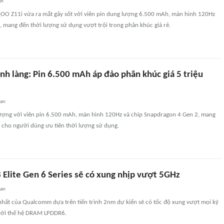
an
O Z11i vừa ra mắt gây sốt với viên pin dung lượng 6.500 mAh, màn hình 120Hz
 mang đến thời lượng sử dụng vượt trội trong phân khúc giá rẻ.
nh làng: Pin 6.500 mAh áp đảo phân khúc giá 5 triệu
uan
ượng với viên pin 6.500 mAh, màn hình 120Hz và chip Snapdragon 4 Gen 2, mang
u cho người dùng ưu tiên thời lượng sử dụng.
 Elite Gen 6 Series sẽ có xung nhịp vượt 5GHz
uan
nhất của Qualcomm dựa trên tiến trình 2nm dự kiến sẽ có tốc độ xung vượt mọi kỹ
 với thế hệ DRAM LPDDR6.