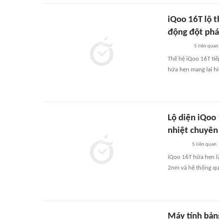
iQoo 16T lộ 
động đột phá
5
liên quan
Thế hệ iQoo 16T tiế
hứa hẹn mang lại hi
Lộ diện iQoo 
nhiệt chuyên
5
liên quan
iQoo 16T hứa hẹn l
2nm và hệ thống quạ
Máy tính bảng