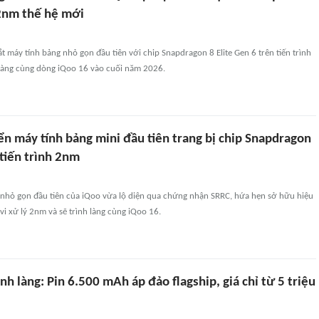
2nm thế hệ mới
t máy tính bảng nhỏ gọn đầu tiên với chip Snapdragon 8 Elite Gen 6 trên tiến trình
 làng cùng dòng iQoo 16 vào cuối năm 2026.
ển máy tính bảng mini đầu tiên trang bị chip Snapdragon
 tiến trình 2nm
nhỏ gọn đầu tiên của iQoo vừa lộ diện qua chứng nhận SRRC, hứa hẹn sở hữu hiệu
vi xử lý 2nm và sẽ trình làng cùng iQoo 16.
nh làng: Pin 6.500 mAh áp đảo flagship, giá chỉ từ 5 triệu