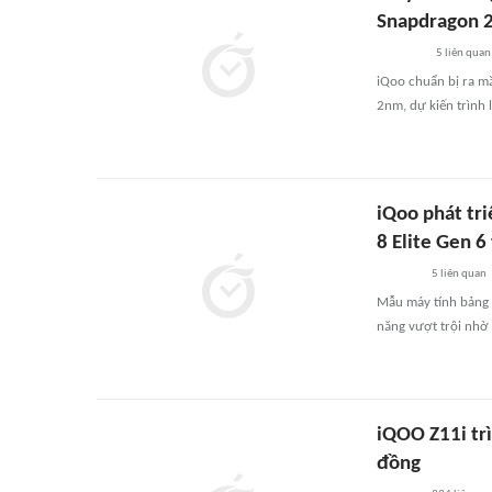
Snapdragon 
5
liên quan
iQoo chuẩn bị ra mắ
2nm, dự kiến trình
iQoo phát tri
8 Elite Gen 6
5
liên quan
Mẫu máy tính bảng 
năng vượt trội nhờ 
iQOO Z11i trì
đồng