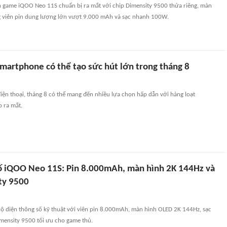
game iQOO Neo 11S chuẩn bị ra mắt với chip Dimensity 9500 thửa riêng, màn
 viên pin dung lượng lớn vượt 9.000 mAh và sạc nhanh 100W.
artphone có thể tạo sức hút lớn trong tháng 8
ện thoại, tháng 8 có thể mang đến nhiều lựa chọn hấp dẫn với hàng loạt
 ra mắt.
số iQOO Neo 11S: Pin 8.000mAh, màn hình 2K 144Hz và
ty 9500
ộ diện thông số kỹ thuật với viên pin 8.000mAh, màn hình OLED 2K 144Hz, sạc
imensity 9500 tối ưu cho game thủ.