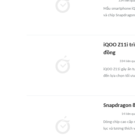
334
liên qu
Mẫu smartphone iQO
và chip Snapdragon,
iQOO Z11i trì
đồng
334
liên q
iQOO Z11i gây ấn t
đến lựa chọn tối ư
Snapdragon 8
14
liên q
Dòng chip cao cấp 
lục và tương thích