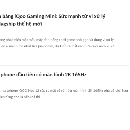
h bảng iQoo Gaming Mini: Sức mạnh từ vi xử lý
lagship thế hệ mới
ang phát triển một mẫu máy tính bảng chơi game nhỏ gọn sử dụng vi xử lý
 Gen 6 mạnh mẽ nhất từ Qualcomm, dự kiến ra mắt vào nửa cuối năm 2026.
tphone đầu tiên có màn hình 2K 165Hz
u smartphone iQOO Neo 12 sắp ra mắt sẽ sở hữu màn hình 2K 165Hz phá vỡ giới hạn
s từng cho là bất khả thi.