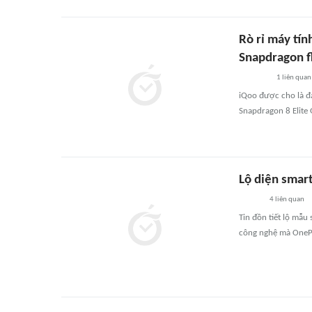
Rò rỉ máy tín
Snapdragon f
1
liên quan
iQoo được cho là đ
Snapdragon 8 Elite
Lộ diện smar
4
liên quan
Tin đồn tiết lộ mẫ
công nghệ mà OnePlu