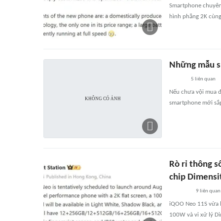
Smartphone chuyên 
hình phẳng 2K cùng
Những mẫu sm
5
liên quan
Nếu chưa vội mua đi
smartphone mới sắp
Rò rỉ thông 
chip Dimensi
9
liên quan
iQOO Neo 11S vừa l
100W và vi xử lý D