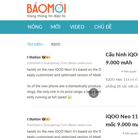
NÓNG
MỚI
VIDEO
CHỦ ĐỀ
TÌM KIẾM
IQOO
Cấu hình iQOO
9.000 mAh
4
liên quan
iQOO Neo 11S rò rỉ 
phẳng 2K sắc nét c
iQOO Neo 11S 
mốc 9.000 m
4
liên quan