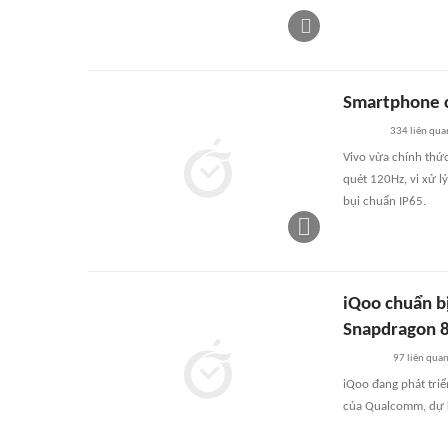
Smartphone c
334
liên qua
Vivo vừa chính thức
quét 120Hz, vi xử 
bụi chuẩn IP65.
iQoo chuẩn bị
Snapdragon 8
97
liên qua
iQoo đang phát triể
của Qualcomm, dự k