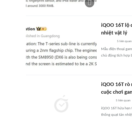
iQOO 16T lộ 
nhiệt vật lý
5
liên quan
Mẫu điện thoại gami
chủ động tích hợp 
iQOO 16T rò r
cuộc chơi ga
5
liên quan
iQOO 16T hứa hẹn tạ
thống quạt tản nhiệ