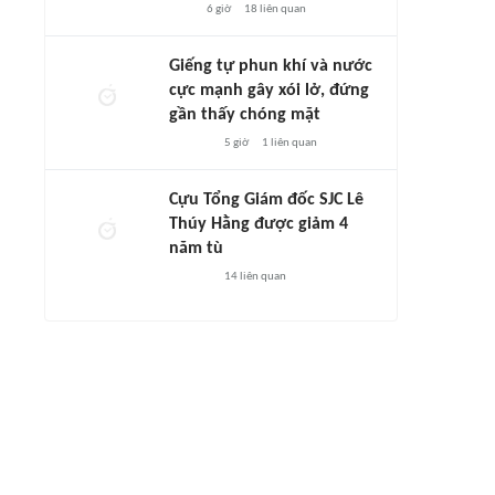
6 giờ
18
liên quan
Giếng tự phun khí và nước
cực mạnh gây xói lở, đứng
gần thấy chóng mặt
5 giờ
1
liên quan
Cựu Tổng Giám đốc SJC Lê
Thúy Hằng được giảm 4
năm tù
14
liên quan