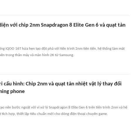
diện với chip 2nm Snapdragon 8 Elite Gen 6 và quạt tản
ng iQOO 16T hứa hẹn tạo đột phá với tiến trình 2nm tiên tiến, hệ thống làm mát
bên trong thân máy và màn hình 2K từ Samsung.
ỉ cấu hình: Chip 2nm và quạt tản nhiệt vật lý thay đổi
ming phone
o nên bước ngoặt với vi xử lý Snapdragon 8 Elite Gen 6 trên tiến trình 2nm và hệ
t tích hợp, thiết lập tiêu chuẩn mới cho dòng điện thoại chuyên game.