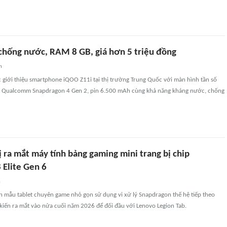
hống nước, RAM 8 GB, giá hơn 5 triệu đồng
n
 giới thiệu smartphone iQOO Z11i tại thị trường Trung Quốc với màn hình tần số
lý Qualcomm Snapdragon 4 Gen 2, pin 6.500 mAh cùng khả năng kháng nước, chống
 ra mắt máy tính bảng gaming mini trang bị chip
 Elite Gen 6
n
n mẫu tablet chuyên game nhỏ gọn sử dụng vi xử lý Snapdragon thế hệ tiếp theo
iến ra mắt vào nửa cuối năm 2026 để đối đầu với Lenovo Legion Tab.