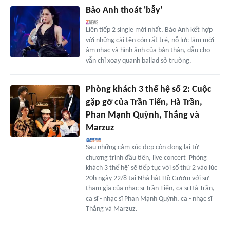
Bảo Anh thoát 'bẫy'
Liên tiếp 2 single mới nhất, Bảo Anh kết hợp
với những cái tên còn rất trẻ, nỗ lực làm mới
âm nhạc và hình ảnh của bản thân, dẫu cho
vẫn chỉ xoay quanh ballad sở trường.
Phòng khách 3 thế hệ số 2: Cuộc
gặp gỡ của Trần Tiến, Hà Trần,
Phan Mạnh Quỳnh, Thắng và
Marzuz
Sau những cảm xúc đẹp còn đọng lại từ
chương trình đầu tiên, live concert 'Phòng
khách 3 thế hệ' sẽ tiếp tục với số thứ 2 vào lúc
20h ngày 22/8 tại Nhà hát Hồ Gươm với sự
tham gia của nhạc sĩ Trần Tiến, ca sĩ Hà Trần,
ca sĩ - nhạc sĩ Phan Mạnh Quỳnh, ca - nhạc sĩ
Thắng và Marzuz.