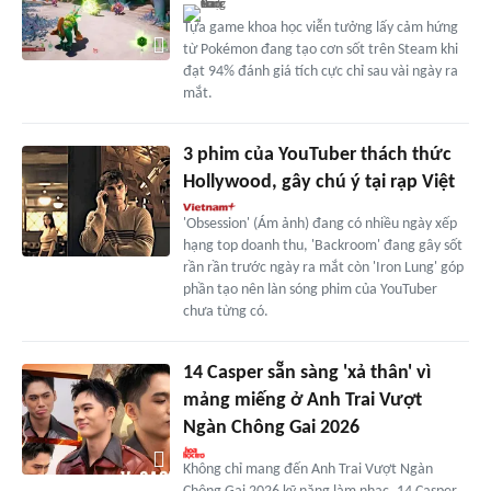
Tựa game khoa học viễn tưởng lấy cảm hứng
từ Pokémon đang tạo cơn sốt trên Steam khi
đạt 94% đánh giá tích cực chỉ sau vài ngày ra
mắt.
3 phim của YouTuber thách thức
Hollywood, gây chú ý tại rạp Việt
'Obsession' (Ám ảnh) đang có nhiều ngày xếp
hạng top doanh thu, 'Backroom' đang gây sốt
rần rần trước ngày ra mắt còn 'Iron Lung' góp
phần tạo nên làn sóng phim của YouTuber
chưa từng có.
14 Casper sẵn sàng 'xả thân' vì
mảng miếng ở Anh Trai Vượt
Ngàn Chông Gai 2026
Không chỉ mang đến Anh Trai Vượt Ngàn