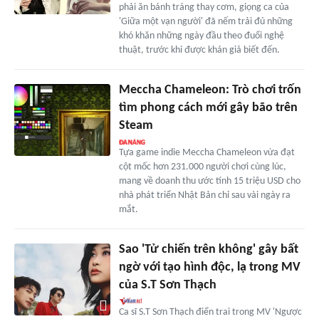
phải ăn bánh tráng thay cơm, giọng ca của
'Giữa một vạn người' đã nếm trải đủ những
khó khăn những ngày đầu theo đuổi nghệ
thuật, trước khi được khán giả biết đến.
Meccha Chameleon: Trò chơi trốn
tìm phong cách mới gây bão trên
Steam
Tựa game indie Meccha Chameleon vừa đạt
cột mốc hơn 231.000 người chơi cùng lúc,
mang về doanh thu ước tính 15 triệu USD cho
nhà phát triển Nhật Bản chỉ sau vài ngày ra
mắt.
Sao 'Tử chiến trên không' gây bất
ngờ với tạo hình độc, lạ trong MV
của S.T Sơn Thạch
Ca sĩ S.T Sơn Thạch điển trai trong MV 'Ngược