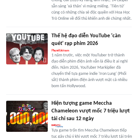
Chông Gai 2026 kỹ năng làm nhạc, 14 Casper
sẵn sàng 'xả thân' vì mảng miếng. 'Tiên tử'
cũng có những chia sẻ độc quyền với Hoa Học
Trò Online về đối thủ khiến anh dè chừng nhất.
Thế hệ đạo diễn YouTube 'càn
quét' rạp phim 2026
1 năm trước, việc một YouTuber trở thành
đạo diễn phim điện ảnh vẫn là điều ít ai nghĩ
đến. Năm 2026, YouTuber Markiplier đã
chuyển thể tựa game indie 'Iron Lung' (Phổi
sắt) thành phim điện ảnh vượt mặt cả nhiều
bom tấn Hollywood.
Hiện tượng game Meccha
Chameleon vượt mốc 7 triệu lượt
tải chỉ sau 12 ngày
Tựa game trốn tìm Meccha Chameleon tiếp
tục gây chú ý khi vượt mốc 7 triệu lượt tải trên