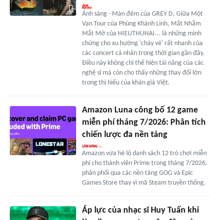
Ánh sáng - Màn đêm của GREY D, Giữa Một
Vạn Tour của Phùng Khánh Linh, Mắt Nhắm
Mắt Mở của HIEUTHUHAI... là những minh
chứng cho xu hướng 'cháy vé' rất nhanh của
các concert cá nhân trong thời gian gần đây.
Điều này không chỉ thể hiện tài năng của các
nghệ sĩ mà còn cho thấy những thay đổi lớn
trong thị hiếu của khán giả Việt.
Amazon Luna công bố 12 game
miễn phí tháng 7/2026: Phân tích
chiến lược đa nền tảng
Amazon vừa hé lộ danh sách 12 trò chơi miễn
phí cho thành viên Prime trong tháng 7/2026,
phân phối qua các nền tảng GOG và Epic
Games Store thay vì mã Steam truyền thống.
Áp lực của nhạc sĩ Huy Tuấn khi