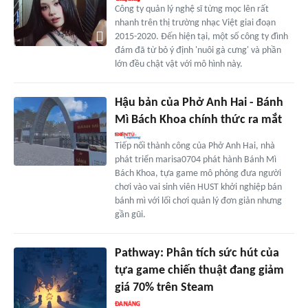
Công ty quản lý nghệ sĩ từng mọc lên rất
nhanh trên thị trường nhạc Việt giai đoạn
2015-2020. Đến hiện tại, một số công ty đình
đám đã từ bỏ ý định 'nuôi gà cưng' và phần
lớn đều chật vật với mô hình này.
Hậu bản của Phở Anh Hai - Bánh
Mì Bách Khoa chính thức ra mắt
Tiếp nối thành công của Phở Anh Hai, nhà
phát triển marisa0704 phát hành Bánh Mì
Bách Khoa, tựa game mô phỏng đưa người
chơi vào vai sinh viên HUST khởi nghiệp bán
bánh mì với lối chơi quản lý đơn giản nhưng
gần gũi.
Pathway: Phân tích sức hút của
tựa game chiến thuật đang giảm
giá 70% trên Steam