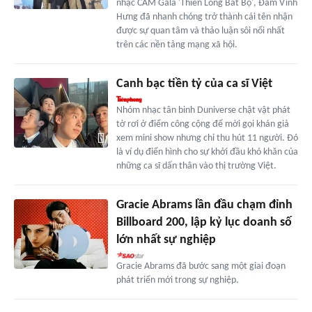
nhạc CAM Gala 'Thiên Long Bát Bộ', Đàm Vĩnh
Hưng đã nhanh chóng trở thành cái tên nhận
được sự quan tâm và thảo luận sôi nổi nhất
trên các nền tảng mạng xã hội.
Canh bạc tiền tỷ của ca sĩ Việt
Nhóm nhạc tân binh Duniverse chật vật phát
tờ rơi ở điểm công cộng để mời gọi khán giả
xem mini show nhưng chỉ thu hút 11 người. Đó
là ví dụ điển hình cho sự khởi đầu khó khăn của
những ca sĩ dấn thân vào thị trường Việt.
Gracie Abrams lần đầu chạm đỉnh
Billboard 200, lập kỷ lục doanh số
lớn nhất sự nghiệp
Gracie Abrams đã bước sang một giai đoạn
phát triển mới trong sự nghiệp.