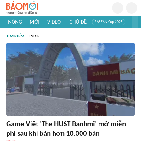
NÓNG
MỚI
VIDEO
CHỦ ĐỀ
#ASEAN Cup 2026
#Trí tuệ nhân tạo
#Mỹ - Iran
#Khám phá Việt Nam
TÌM KIẾM
INDIE
#Khám phá thế giới
Game Việt 'The HUST Banhmi' mở miễn
phí sau khi bán hơn 10.000 bản