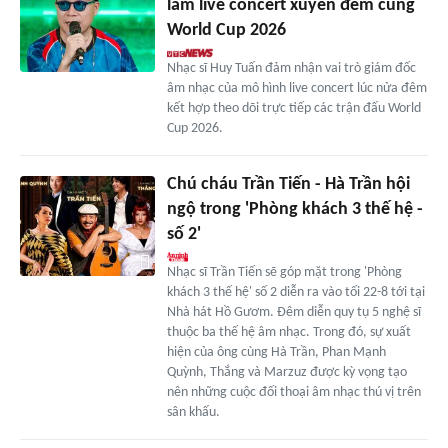
làm live concert xuyên đêm cùng
World Cup 2026
Nhạc sĩ Huy Tuấn đảm nhận vai trò giám đốc
âm nhạc của mô hình live concert lúc nửa đêm
kết hợp theo dõi trực tiếp các trận đấu World
Cup 2026.
Chú cháu Trần Tiến - Hà Trần hội
ngộ trong 'Phòng khách 3 thế hệ -
số 2'
Nhạc sĩ Trần Tiến sẽ góp mặt trong 'Phòng
khách 3 thế hệ' số 2 diễn ra vào tối 22-8 tới tại
Nhà hát Hồ Gươm. Đêm diễn quy tụ 5 nghệ sĩ
thuộc ba thế hệ âm nhạc. Trong đó, sự xuất
hiện của ông cùng Hà Trần, Phan Mạnh
Quỳnh, Thắng và Marzuz được kỳ vọng tạo
nên những cuộc đối thoại âm nhạc thú vị trên
sân khấu.