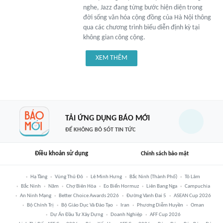
nghe, Jazz đang từng bước hiện diện trong
đời sống văn hóa cộng đồng của Hà Nội thông
qua các chương trình biểu diễn định kỳ tại
không gian công cộng.
XEM THÊM
TẢI ỨNG DỤNG BÁO MỚI
ĐỂ KHÔNG BỎ SÓT TIN TỨC
Điều khoản sử dụng
Chính sách bảo mật
Hạ Tầng
Vùng Thủ Đô
Lê Minh Hưng
Bắc Ninh (thành Phố)
Tô Lâm
Bắc Ninh
Năm
Chợ Biên Hòa
Eo Biển Hormuz
Liên Bang Nga
Campuchia
An Ninh Mạng
Better Choice Awards 2026
Đường Vành Đai 5
ASEAN Cup 2026
Bộ Chính Trị
Bộ Giáo Dục Và Đào Tạo
Iran
Phương Diễm Huyền
Oman
Dự Án Đầu Tư Xây Dựng
Doanh Nghiệp
AFF Cup 2026