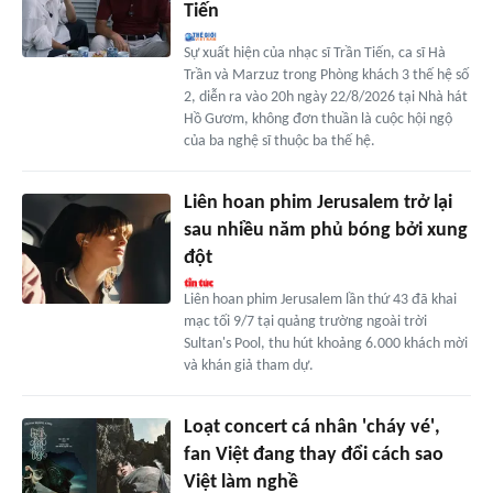
Tiến
Sự xuất hiện của nhạc sĩ Trần Tiến, ca sĩ Hà
Trần và Marzuz trong Phòng khách 3 thế hệ số
2, diễn ra vào 20h ngày 22/8/2026 tại Nhà hát
Hồ Gươm, không đơn thuần là cuộc hội ngộ
của ba nghệ sĩ thuộc ba thế hệ.
Liên hoan phim Jerusalem trở lại
sau nhiều năm phủ bóng bởi xung
đột
Liên hoan phim Jerusalem lần thứ 43 đã khai
mạc tối 9/7 tại quảng trường ngoài trời
Sultan's Pool, thu hút khoảng 6.000 khách mời
và khán giả tham dự.
Loạt concert cá nhân 'cháy vé',
fan Việt đang thay đổi cách sao
Việt làm nghề