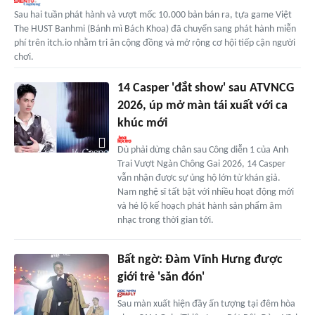
Sau hai tuần phát hành và vượt mốc 10.000 bản bán ra, tựa game Việt
The HUST Banhmi (Bánh mì Bách Khoa) đã chuyển sang phát hành miễn
phí trên itch.io nhằm tri ân cộng đồng và mở rộng cơ hội tiếp cận người
chơi.
14 Casper 'đắt show' sau ATVNCG
2026, úp mở màn tái xuất với ca
khúc mới
Dù phải dừng chân sau Công diễn 1 của Anh
Trai Vượt Ngàn Chông Gai 2026, 14 Casper
vẫn nhận được sự ủng hộ lớn từ khán giả.
Nam nghệ sĩ tất bật với nhiều hoạt động mới
và hé lộ kế hoạch phát hành sản phẩm âm
nhạc trong thời gian tới.
Bất ngờ: Đàm Vĩnh Hưng được
giới trẻ 'săn đón'
Sau màn xuất hiện đầy ấn tượng tại đêm hòa