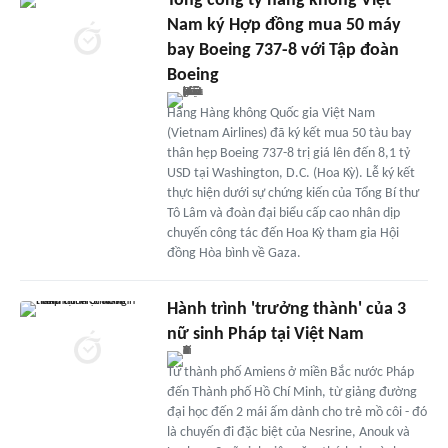
Tổng công ty hàng không Việt
Nam ký Hợp đồng mua 50 máy
bay Boeing 737-8 với Tập đoàn
Boeing
Hãng Hàng không Quốc gia Việt Nam
(Vietnam Airlines) đã ký kết mua 50 tàu bay
thân hẹp Boeing 737-8 trị giá lên đến 8,1 tỷ
USD tại Washington, D.C. (Hoa Kỳ). Lễ ký kết
thực hiện dưới sự chứng kiến của Tổng Bí thư
Tô Lâm và đoàn đại biểu cấp cao nhân dịp
chuyến công tác đến Hoa Kỳ tham gia Hội
đồng Hòa bình về Gaza.
Hành trình 'trưởng thành' của 3
nữ sinh Pháp tại Việt Nam
Từ thành phố Amiens ở miền Bắc nước Pháp
đến Thành phố Hồ Chí Minh, từ giảng đường
đại học đến 2 mái ấm dành cho trẻ mồ côi - đó
là chuyến đi đặc biệt của Nesrine, Anouk và