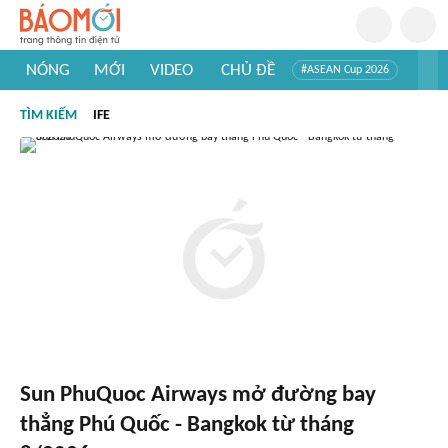
NÓNG
MỚI
VIDEO
CHỦ ĐỀ
#ASEAN Cup 2026
#Trí tuệ nhân tạo
#Mỹ - Iran
#Khám phá Việt Nam
TÌM KIẾM
IFE
#Khám phá thế giới
Sun PhuQuoc Airways mở đường bay
thẳng Phú Quốc - Bangkok từ tháng