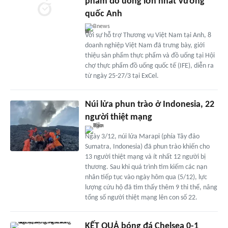
phẩm đồ uống lớn nhất Vương
quốc Anh
Bnews
Với sự hỗ trợ Thương vụ Việt Nam tại Anh, 8
doanh nghiệp Việt Nam đã trưng bày, giới
thiệu sản phẩm thực phẩm và đồ uống tại Hội
chợ thực phẩm đồ uống quốc tế (IFE), diễn ra
từ ngày 25-27/3 tại ExCel.
Núi lửa phun trào ở Indonesia, 22
người thiệt mạng
Ngày 3/12, núi lửa Marapi (phía Tây đảo
Sumatra, Indonesia) đã phun trào khiến cho
13 người thiệt mạng và ít nhất 12 người bị
thương. Sau khi quá trình tìm kiếm các nạn
nhân tiếp tục vào ngày hôm qua (5/12), lực
lượng cứu hộ đã tìm thấy thêm 9 thi thể, nâng
tổng số người thiệt mạng lên con số 22.
KẾT QUẢ bóng đá Chelsea 0-1