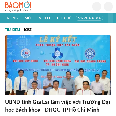
NÓNG
MỚI
VIDEO
CHỦ ĐỀ
#ASEAN Cup 2026
#Trí tuệ nhân tạo
#Mỹ - Iran
#Khám phá Việt Nam
TÌM KIẾM
ICISE
#Khám phá thế giới
UBND tỉnh Gia Lai làm việc với Trường Đại
học Bách khoa - ĐHQG TP Hồ Chí Minh