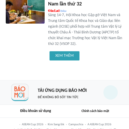
Nam lần thứ 32
Sáng 14-7, Hội Khoa học Gặp gỡ Việt Nam và
Trung tâm Quốc tế Khoa học và Giáo dục liên
ngành (ICISE) phối hợp với Trung tâm Vật lý Lý
thuyết Châu Á - Thái Bình Dương (APCTP) tổ
chức khai mạc Trường học Vật lý Việt Nam lần
thứ 32 (VSOP 32).
XEM THÊM
TẢI ỨNG DỤNG BÁO MỚI
ĐỂ KHÔNG BỎ SÓT TIN TỨC
Điều khoản sử dụng
Chính sách bảo mật
ASEAN Cup 2026
Kim Sang-Sik
Campuchia
A ASEAN Cup 2026