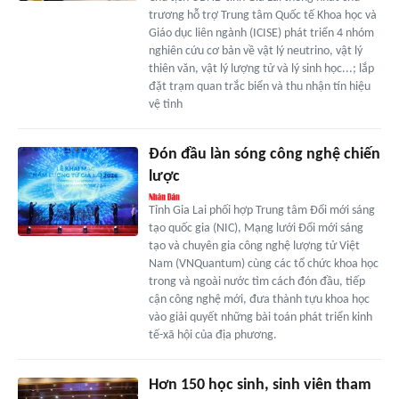
trương hỗ trợ Trung tâm Quốc tế Khoa học và
Giáo dục liên ngành (ICISE) phát triển 4 nhóm
nghiên cứu cơ bản về vật lý neutrino, vật lý
thiên văn, vật lý lượng tử và lý sinh học...; lắp
đặt trạm quan trắc biển và thu nhận tín hiệu
vệ tinh
Đón đầu làn sóng công nghệ chiến
lược
Tỉnh Gia Lai phối hợp Trung tâm Đổi mới sáng
tạo quốc gia (NIC), Mạng lưới Đổi mới sáng
tạo và chuyên gia công nghệ lượng tử Việt
Nam (VNQuantum) cùng các tổ chức khoa học
trong và ngoài nước tìm cách đón đầu, tiếp
cận công nghệ mới, đưa thành tựu khoa học
vào giải quyết những bài toán phát triển kinh
tế-xã hội của địa phương.
Hơn 150 học sinh, sinh viên tham