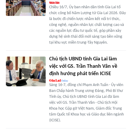
Chiều 16/7, Ủy ban nhân dân tỉnh Gia Lai tổ
chức công bố Năm Lượng tử Gia Lai 2026. Đây
là bước đi chiến lược nhằm kết nối tri thức,
công nghệ, nguồn nhân lực chất lượng cao và
các nguồn lực đầu tư quốc tế, góp phần xây
dựng hệ sinh thái đổi mới sáng tạo bền vững
tại khu vực miền trung-Tây Nguyên.
Chủ tịch UBND tỉnh Gia Lai làm
việc với GS. Trần Thanh Vân về
định hướng phát triển ICISE
Sáng 16-7, đồng chí Phạm Anh Tuấn - Ủy viên
Ban Chấp hành Trung ương Đảng, Phó Bí thư
Tỉnh ủy, Chủ tịch UBND tỉnh Gia Lai đã làm
việc với GS. Trần Thanh Vân - Chủ tịch Hội
Khoa học Gặp gỡ Việt Nam, Giám đốc Trung
tâm Quốc tế Khoa học và Giáo dục liên ngành
(ICISE).