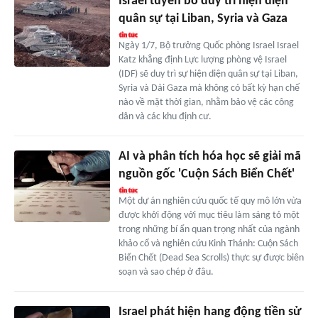
Israel tuyên bố duy trì hiện diện
quân sự tại Liban, Syria và Gaza
Ngày 1/7, Bộ trưởng Quốc phòng Israel Israel
Katz khẳng định Lực lượng phòng vệ Israel
(IDF) sẽ duy trì sự hiện diện quân sự tại Liban,
Syria và Dải Gaza mà không có bất kỳ hạn chế
nào về mặt thời gian, nhằm bảo vệ các công
dân và các khu định cư.
AI và phân tích hóa học sẽ giải mã
nguồn gốc 'Cuộn Sách Biển Chết'
Một dự án nghiên cứu quốc tế quy mô lớn vừa
được khởi động với mục tiêu làm sáng tỏ một
trong những bí ẩn quan trọng nhất của ngành
khảo cổ và nghiên cứu Kinh Thánh: Cuộn Sách
Biển Chết (Dead Sea Scrolls) thực sự được biên
soạn và sao chép ở đâu.
Israel phát hiện hang động tiền sử