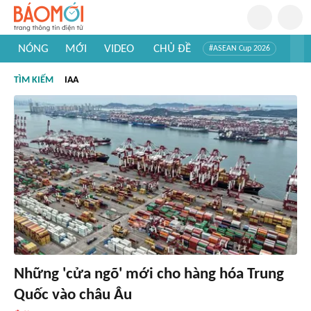
NÓNG
MỚI
VIDEO
CHỦ ĐỀ
#ASEAN Cup 2026
#Trí tuệ nhân tạo
#Mỹ - Iran
#Khám phá Việt Nam
TÌM KIẾM
IAA
#Khám phá thế giới
Những 'cửa ngõ' mới cho hàng hóa Trung
Quốc vào châu Âu