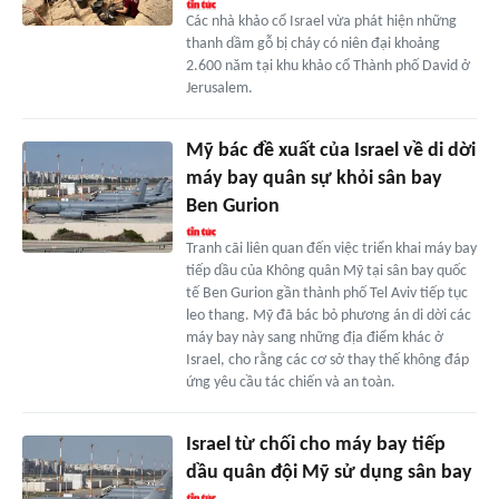
Các nhà khảo cổ Israel vừa phát hiện những
thanh dầm gỗ bị cháy có niên đại khoảng
2.600 năm tại khu khảo cổ Thành phố David ở
Jerusalem.
Mỹ bác đề xuất của Israel về di dời
máy bay quân sự khỏi sân bay
Ben Gurion
Tranh cãi liên quan đến việc triển khai máy bay
tiếp dầu của Không quân Mỹ tại sân bay quốc
tế Ben Gurion gần thành phố Tel Aviv tiếp tục
leo thang. Mỹ đã bác bỏ phương án di dời các
máy bay này sang những địa điểm khác ở
Israel, cho rằng các cơ sở thay thế không đáp
ứng yêu cầu tác chiến và an toàn.
Israel từ chối cho máy bay tiếp
dầu quân đội Mỹ sử dụng sân bay