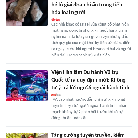
hé lộ giai đoạn bí ẩn trong tiến
hóa loài người
Các nhà khảo cổ Israel vừa công bố phát hiện
một hang động bị phong kín suốt hàng trăm
nghìn năm đã lưu giữ nguyên vẹn những dấu
tích quý giá của một thời kỳ tiền sử bí ẩn, diễn
ra ngay trước khi người Neanderthal và người
hiện đại (Homo sapiens) xuất hiện.
Viện Hàn lâm Du hành Vũ trụ
Quốc tế ra quy định mới: Không
tự ý trả lời người ngoài hành tinh
IAA cập nhật hướng dẫn phản ứng khi phát
hiện tín hiệu từ người ngoài hành tinh, nhấn
mạnh không tự ý phản hồi trước khi có sự
đồng thuận toàn cầu.
Tăng cường tuyên truyền, kiểm