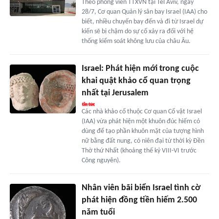
Theo phóng viên TTXVN tại Tel Aviv, ngày
28/7, Cơ quan Quản lý sân bay Israel (IAA) cho
biết, nhiều chuyến bay đến và đi từ Israel dự
kiến sẽ bị chậm do sự cố xảy ra đối với hệ
thống kiểm soát không lưu của châu Âu.
Israel: Phát hiện mới trong cuộc
khai quật khảo cổ quan trọng
nhất tại Jerusalem
Các nhà khảo cổ thuộc Cơ quan Cổ vật Israel
(IAA) vừa phát hiện một khuôn đúc hiếm có
dùng để tạo phần khuôn mặt của tượng hình
nữ bằng đất nung, có niên đại từ thời kỳ Đền
Thờ thứ Nhất (khoảng thế kỷ VIII-VI trước
Công nguyên).
Nhân viên bãi biển Israel tình cờ
phát hiện đồng tiền hiếm 2.500
năm tuổi