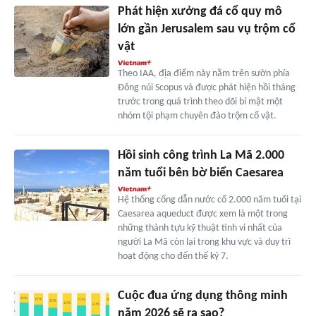
Phát hiện xưởng đá cổ quy mô
lớn gần Jerusalem sau vụ trộm cổ
vật
Theo IAA, địa điểm này nằm trên sườn phía
Đông núi Scopus và được phát hiện hồi tháng
trước trong quá trình theo dõi bí mật một
nhóm tội phạm chuyên đào trộm cổ vật.
Hồi sinh công trình La Mã 2.000
năm tuổi bên bờ biển Caesarea
Hệ thống cống dẫn nước cổ 2.000 năm tuổi tại
Caesarea aqueduct được xem là một trong
những thành tựu kỹ thuật tinh vi nhất của
người La Mã còn lại trong khu vực và duy trì
hoạt động cho đến thế kỷ 7.
Cuộc đua ứng dụng thông minh
năm 2026 sẽ ra sao?