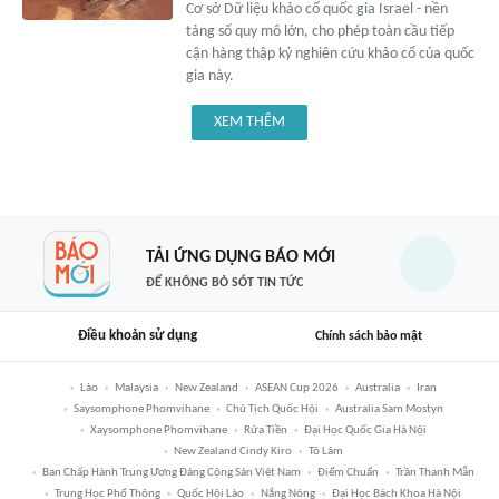
Cơ sở Dữ liệu khảo cổ quốc gia Israel - nền
tảng số quy mô lớn, cho phép toàn cầu tiếp
cận hàng thập kỷ nghiên cứu khảo cổ của quốc
gia này.
XEM THÊM
TẢI ỨNG DỤNG BÁO MỚI
ĐỂ KHÔNG BỎ SÓT TIN TỨC
Điều khoản sử dụng
Chính sách bảo mật
Lào
Malaysia
New Zealand
ASEAN Cup 2026
Australia
Iran
Saysomphone Phomvihane
Chủ Tịch Quốc Hội
Australia Sam Mostyn
Xaysomphone Phomvihane
Rửa Tiền
Đại Học Quốc Gia Hà Nội
New Zealand Cindy Kiro
Tô Lâm
Ban Chấp Hành Trung Ương Đảng Cộng Sản Việt Nam
Điểm Chuẩn
Trần Thanh Mẫn
Trung Học Phổ Thông
Quốc Hội Lào
Nắng Nóng
Đại Học Bách Khoa Hà Nội