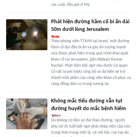
các cuộc đấu giá ở Mỹ.
Phát hiện đường hầm cổ bí ẩn dài
50m dưới lòng Jerusalem
Theo phóng viên TTXVN tại Israel, một đường
hầm cổ đại đầy bí ẩn và gây ấn tượng mạnh
vừa được phát hiện trong quá trình khai quật
khảo cổ tại Jerusalem, gần Kibbutz Ramat
Rachel. Phát hiện bất ngờ này được Cơ quan
Cổ vật Israel (IAA) công bố và dự kiến sẽ trở
thành một phần của công viên khảo cổ phục vụ
cộng đồng dân cư trong tương lai.
Không mắc tiểu đường vẫn tụt
đường huyết do mắc bệnh hiếm
Dù không có tiền sử đái tháo đường, người
phụ nữ 35 tuổi bất ngờ phải nhập viện cấp cứu
trong tình trạng mệt lả, vã mồ hôi, run tay do