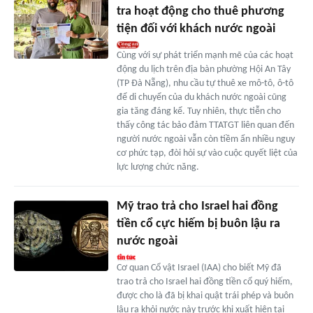
tra hoạt động cho thuê phương
tiện đối với khách nước ngoài
Cùng với sự phát triển mạnh mẽ của các hoạt
động du lịch trên địa bàn phường Hội An Tây
(TP Đà Nẵng), nhu cầu tự thuê xe mô-tô, ô-tô
để di chuyển của du khách nước ngoài cũng
gia tăng đáng kể. Tuy nhiên, thực tiễn cho
thấy công tác bảo đảm TTATGT liên quan đến
người nước ngoài vẫn còn tiềm ẩn nhiều nguy
cơ phức tạp, đòi hỏi sự vào cuộc quyết liệt của
lực lượng chức năng.
Mỹ trao trả cho Israel hai đồng
tiền cổ cực hiếm bị buôn lậu ra
nước ngoài
Cơ quan Cổ vật Israel (IAA) cho biết Mỹ đã
trao trả cho Israel hai đồng tiền cổ quý hiếm,
được cho là đã bị khai quật trái phép và buôn
lậu ra khỏi nước này trước khi xuất hiện tại