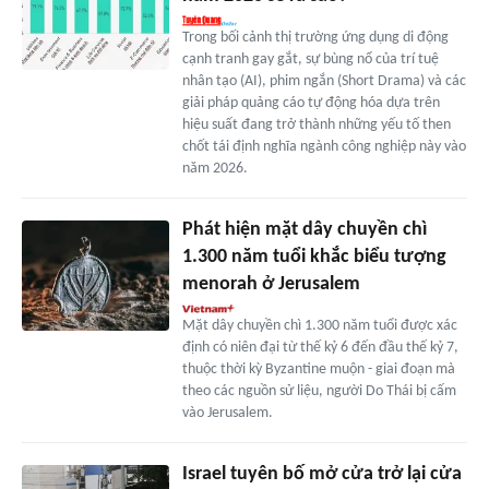
Trong bối cảnh thị trường ứng dụng di động
cạnh tranh gay gắt, sự bùng nổ của trí tuệ
nhân tạo (AI), phim ngắn (Short Drama) và các
giải pháp quảng cáo tự động hóa dựa trên
hiệu suất đang trở thành những yếu tố then
chốt tái định nghĩa ngành công nghiệp này vào
năm 2026.
Phát hiện mặt dây chuyền chì
1.300 năm tuổi khắc biểu tượng
menorah ở Jerusalem
Mặt dây chuyền chì 1.300 năm tuổi được xác
định có niên đại từ thế kỷ 6 đến đầu thế kỷ 7,
thuộc thời kỳ Byzantine muộn - giai đoạn mà
theo các nguồn sử liệu, người Do Thái bị cấm
vào Jerusalem.
Israel tuyên bố mở cửa trở lại cửa