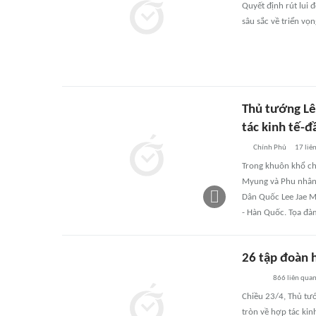
Quyết định rút lui 
sâu sắc về triển vọ
Thủ tướng Lê
tác kinh tế-đ
Chính Phủ
17
liê
Trong khuôn khổ ch
Myung và Phu nhân,
Dân Quốc Lee Jae M
- Hàn Quốc. Tọa đà
26 tập đoàn h
866
liên qua
Chiều 23/4, Thủ tư
tròn về hợp tác kin