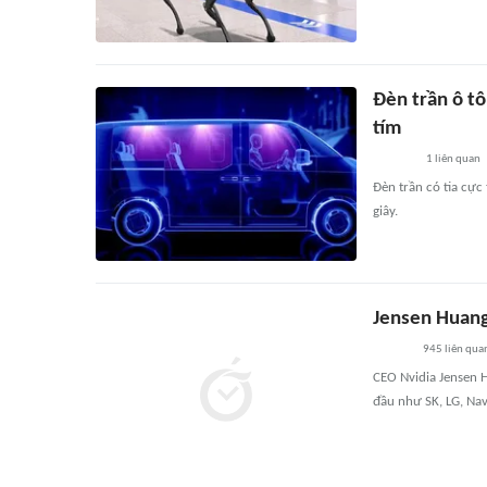
Đèn trần ô tô
tím
1
liên quan
Đèn trần có tia cực
giây.
Jensen Huang
945
liên qua
CEO Nvidia Jensen 
đầu như SK, LG, Na