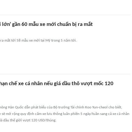
 lớn' gần 60 mẫu xe mới chuẩn bị ra mắt
ra mắt tới 58 mẫu xe mới tại Mỹ trong 5 năm tới.
hạn chế xe cá nhân nếu giá dầu thô vượt mốc 120
hông Hàn Quốc dẫn phát biểu của Bộ trưởng Tài chính Koo Yun-cheol cho biết,
 sẽ mở rộng quy định cấm xe lưu thông luân phiên 5 ngày/tuần sang cả xe cá nhân
iá dầu thế giới vượt 120 USD/thùng.