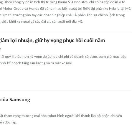
g. Theo công ty phân tích thị trường Baum & Associates, chỉ có ba tập đoàn ô tô
i Motor Group và Honda đã cùng nhau kiểm soát tới 86% thị phần xe Hybrid tại Mỹ.
n lực thị trường vào tay các doanh nghiệp châu Á phản ánh sự chênh lệch trong
giữa khối xe ngoại và các đại gia sản xuất nội địa Mỹ.
giảm lợi nhuận, giữ hy vọng phục hồi cuối năm
n
ãi quý II thấp hơn kỳ vọng do áp lực chi phí và doanh số giảm, song giữ mục tiêu
nhờ kế hoạch tăng sản lượng và ra mắt xe mới.
 của Samsung
ặt tham vọng thương mại hóa robot hình người khi thành lập bộ phận chuyên
iển độc lập.