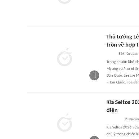
Thủ tướng Lê
tròn về hợp t
866
liên quan
Trong khuôn khổ ch
Myung và Phu nhân,
Dân Quốc Lee Jae M
- Hàn Quốc. Tọa đà
Kia Seltos 2
điện
2
liên qu
Kia Seltos 2026 vừa
chú ý trong chiến 