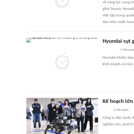
về năng lực cung ứn
gồm Toyota, Hyunda
Việc tập trung quyề
tầm nhìn chiến lược 
Hyundai sụt 
1
liên qua
Hyundai Motor báo l
kinh doanh cả năm 
Kế hoạch lớn
2
liên quan
Công ty Hàn Quốc đ
nghiên cứu, phát tr