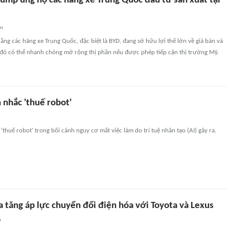
rump ủng hộ các hãng xe Trung Quốc đầu tư sản xuất tại
an
rằng các hãng xe Trung Quốc, đặc biệt là BYD, đang sở hữu lợi thế lớn về giá bán và
 đó có thể nhanh chóng mở rộng thị phần nếu được phép tiếp cận thị trường Mỹ.
 nhắc 'thuế robot'
thuế robot' trong bối cảnh nguy cơ mất việc làm do trí tuệ nhân tạo (AI) gây ra.
 tăng áp lực chuyển đổi điện hóa với Toyota và Lexus
n