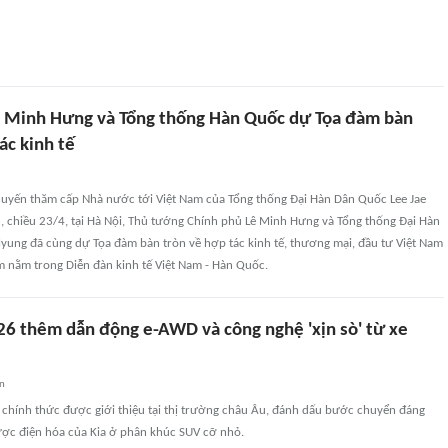
 Minh Hưng và Tổng thống Hàn Quốc dự Tọa đàm bàn
ác kinh tế
uyến thăm cấp Nhà nước tới Việt Nam của Tổng thống Đại Hàn Dân Quốc Lee Jae
 chiều 23/4, tại Hà Nội, Thủ tướng Chính phủ Lê Minh Hưng và Tổng thống Đại Hàn
yung đã cùng dự Tọa đàm bàn tròn về hợp tác kinh tế, thương mại, đầu tư Việt Nam
m nằm trong Diễn đàn kinh tế Việt Nam - Hàn Quốc.
026 thêm dẫn động e-AWD và công nghệ 'xịn sò' từ xe
an
 chính thức được giới thiệu tại thị trường châu Âu, đánh dấu bước chuyển đáng
lược điện hóa của Kia ở phân khúc SUV cỡ nhỏ.