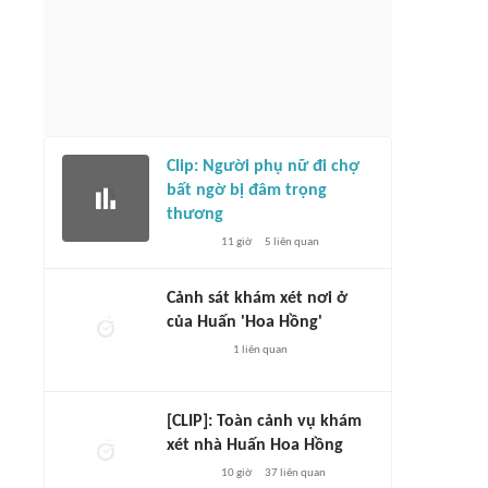
Clip: Người phụ nữ đi chợ
bất ngờ bị đâm trọng
thương
11 giờ
5
liên quan
Cảnh sát khám xét nơi ở
của Huấn 'Hoa Hồng'
1
liên quan
[CLIP]: Toàn cảnh vụ khám
xét nhà Huấn Hoa Hồng
10 giờ
37
liên quan