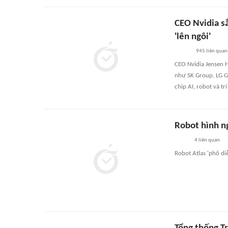
CEO Nvidia sắ
'lên ngôi'
945
liên quan
CEO Nvidia Jensen 
như SK Group, LG G
chip AI, robot và trí
Robot hình n
4
liên quan
Robot Atlas 'phô di