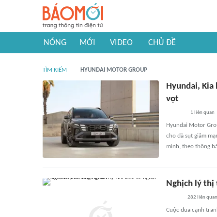
NÓNG
MỚI
VIDEO
CHỦ ĐỀ
TÌM KIẾM
HYUNDAI MOTOR GROUP
Hyundai, Kia 
vọt
1
liên quan
Hyundai Motor Group
cho đà sụt giảm mạn
mình, theo thông b
Nghịch lý thị
282
liên qua
Cuộc đua cạnh tran