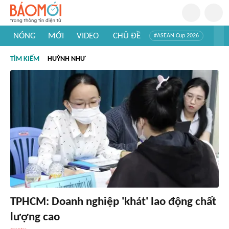
NÓNG
MỚI
VIDEO
CHỦ ĐỀ
#ASEAN Cup 2026
#Trí tuệ nhân tạo
#Mỹ - Iran
#Khám phá Việt Nam
TÌM KIẾM
HUỲNH NHƯ
#Khám phá thế giới
TPHCM: Doanh nghiệp 'khát' lao động chất
lượng cao