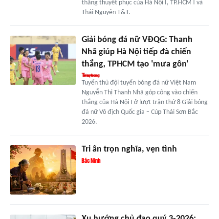
thắng thuyết phục của Hà Nội I, TP.HCM I và
Thái Nguyên T&T.
Giải bóng đá nữ VĐQG: Thanh
Nhã giúp Hà Nội tiếp đà chiến
thắng, TPHCM tạo 'mưa gôn'
Tuyển thủ đội tuyển bóng đá nữ Việt Nam
Nguyễn Thị Thanh Nhã góp công vào chiến
thắng của Hà Nội I ở lượt trận thứ 8 Giải bóng
đá nữ Vô địch Quốc gia – Cúp Thái Sơn Bắc
2026.
Tri ân trọn nghĩa, vẹn tình
Xu hướng chủ đạo quý 3-2026: