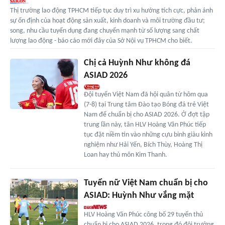
Thị trường lao động TPHCM tiếp tục duy trì xu hướng tích cực, phản ánh
sự ổn định của hoạt động sản xuất, kinh doanh và môi trường đầu tư;
song, nhu cầu tuyển dụng đang chuyển mạnh từ số lượng sang chất
lượng lao động - báo cáo mới đây của Sở Nội vụ TPHCM cho biết.
Chị cả Huỳnh Như không đá
ASIAD 2026
Đội tuyển Việt Nam đã hội quân từ hôm qua
(7-8) tại Trung tâm Đào tạo Bóng đá trẻ Việt
Nam để chuẩn bị cho ASIAD 2026. Ở đợt tập
trung lần này, tân HLV Hoàng Văn Phúc tiếp
tục đặt niềm tin vào những cựu binh giàu kinh
nghiệm như Hải Yến, Bích Thùy, Hoàng Thị
Loan hay thủ môn Kim Thanh.
Tuyển nữ Việt Nam chuẩn bị cho
ASIAD: Huỳnh Như vắng mặt
HLV Hoàng Văn Phúc công bố 29 tuyển thủ
chuẩn bị cho ASIAD 2026, trong đó đội trưởng