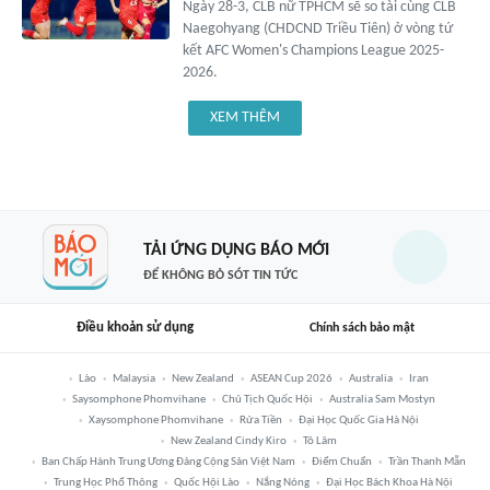
Ngày 28-3, CLB nữ TPHCM sẽ so tài cùng CLB
Naegohyang (CHDCND Triều Tiên) ở vòng tứ
kết AFC Women's Champions League 2025-
2026.
XEM THÊM
TẢI ỨNG DỤNG BÁO MỚI
ĐỂ KHÔNG BỎ SÓT TIN TỨC
Điều khoản sử dụng
Chính sách bảo mật
Lào
Malaysia
New Zealand
ASEAN Cup 2026
Australia
Iran
Saysomphone Phomvihane
Chủ Tịch Quốc Hội
Australia Sam Mostyn
Xaysomphone Phomvihane
Rửa Tiền
Đại Học Quốc Gia Hà Nội
New Zealand Cindy Kiro
Tô Lâm
Ban Chấp Hành Trung Ương Đảng Cộng Sản Việt Nam
Điểm Chuẩn
Trần Thanh Mẫn
Trung Học Phổ Thông
Quốc Hội Lào
Nắng Nóng
Đại Học Bách Khoa Hà Nội