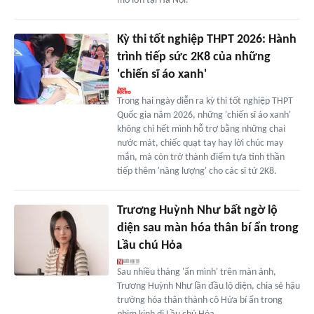
mô lớn tại Hà Nội.
Kỳ thi tốt nghiệp THPT 2026: Hành
trình tiếp sức 2K8 của những
'chiến sĩ áo xanh'
Trong hai ngày diễn ra kỳ thi tốt nghiệp THPT
Quốc gia năm 2026, những 'chiến sĩ áo xanh'
không chỉ hết mình hỗ trợ bằng những chai
nước mát, chiếc quạt tay hay lời chúc may
mắn, mà còn trở thành điểm tựa tinh thần
tiếp thêm 'năng lượng' cho các sĩ tử 2K8.
Trương Huỳnh Như bất ngờ lộ
diện sau màn hóa thân bí ẩn trong
Lầu chú Hỏa
Sau nhiều tháng 'ẩn mình' trên màn ảnh,
Trương Huỳnh Như lần đầu lộ diện, chia sẻ hậu
trường hóa thân thành cô Hứa bí ẩn trong