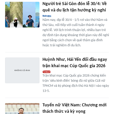
Người trẻ Sài Gòn đón lễ 30/4: Về
quê và du lịch tận hưởng kỳ nghỉ
Năm nay, dịp lễ 30/4 - 1/5 rơi vào thứ Năm và
thứ Sáu, nối tiếp với cuối tuần thành 4 ngày
nghỉ lễ. Với lịch trình thuận lợi, nhiều bạn trẻ
dự định tận dụng khoảng thời gian này để nghỉ
ngơi bằng cách chọn về quê thăm gia đình
hoặc trải nghiệm đi du lịch.
Huỳnh Như, Hải Yến đối đầu ngay
trận khai mạc Cúp Quốc gia 2026
Trận khai mạc Cúp Quốc gia 2026 chứng kiến
trận 'siêu kinh điển' bóng đá nữ giữa CLB nữ
TPHCM và kỳ phùng địch thủ Hà Nội I vào ngày
13-5.
Tuyển nữ Việt Nam: Chương mới
thách thức và kỳ vọng