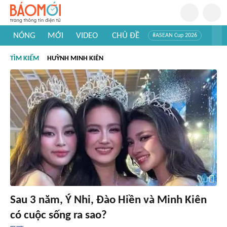
NÓNG
MỚI
VIDEO
CHỦ ĐỀ
#ASEAN Cup 2026
#Trí tuệ nhân tạo
#Mỹ - Iran
#Khám phá Việt Nam
TÌM KIẾM
HUỲNH MINH KIÊN
#Khám phá thế giới
Sau 3 năm, Ý Nhi, Đào Hiền và Minh Kiên
có cuộc sống ra sao?