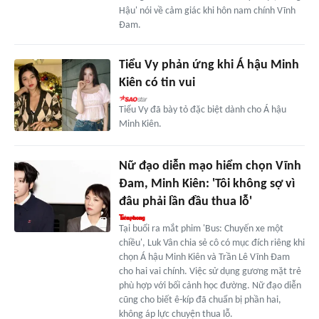
Hậu' nói về cảm giác khi hôn nam chính Vĩnh
Đam.
Tiểu Vy phản ứng khi Á hậu Minh
Kiên có tin vui
Tiểu Vy đã bày tỏ đặc biệt dành cho Á hậu
Minh Kiên.
Nữ đạo diễn mạo hiểm chọn Vĩnh
Đam, Minh Kiên: 'Tôi không sợ vì
đâu phải lần đầu thua lỗ'
Tại buổi ra mắt phim 'Bus: Chuyến xe một
chiều', Luk Vân chia sẻ cô có mục đích riêng khi
chọn Á hậu Minh Kiên và Trần Lê Vĩnh Đam
cho hai vai chính. Việc sử dụng gương mặt trẻ
phù hợp với bối cảnh học đường. Nữ đạo diễn
cũng cho biết ê-kíp đã chuẩn bị phần hai,
không áp lực chuyện thua lỗ.