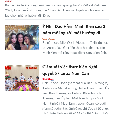
Ba năm kể từ khi cùng bước lên bục vinh quang tại Miss World Vietnam
2023, Hoa hậu Ý Nhi cùng hai Á hậu Đào Hiền và Huỳnh Minh Kiên đều
lựa chọn những hướng đi riêng.
Ý Nhi, Đào Hiền, Minh Kiên sau 3
năm mỗi người một hướng đi
Ba năm sau Miss World Vietnam, Ý Nhi du học
tại Australia, Đào Hiền theo học thạc sĩ, còn
Minh Kiên mở rộng hoạt động sang điện ảnh.
Giám sát việc thực hiện Nghị
quyết 57 tại xã Năm Căn
Chiều 16/7, Đoàn giám sát của Ban Thường vụ
Tỉnh ủy Cà Mau do đồng chí Lê Thanh Triều, Ủy
viên Ban Thường vụ Tỉnh ủy, Phó Chủ tịch
Thường trực Ủy ban Mặt trận Tổ quốc Việt
Nam tỉnh Cà Mau, làm trưởng đoàn, có buổi
giám sát công tác lãnh đạo, chỉ đạo và tổ chức
thực hiện Nghị quyết số 57 của Bộ Chính trị về