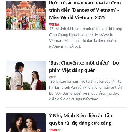
Rực rỡ sắc màu văn hóa tại đêm
trình diễn 'Dances of Vietnam' -
Miss World Vietnam 2025
47 thí sinh đã hoàn thành các phần thi trong
đêm Chung khảo toàn quốc Miss World
Vietnam 2025, qua đó dần lộ diện những
gương mặt nổi bật.
'Bus: Chuyến xe một chiều' - bộ
phim Việt đáng quên
Trở lại sau ba năm, kể từ thất bại của 'Khi ta
hai lăm', Luk Vân vẫn không cho thấy sự tiến
bộ. Với 'Bus: Chuyến xe một chiều', nữ đạo
diễn đối diện cú ngã tiếp theo.
Ý Nhi, Minh Kiên diện áo tắm
quyến rũ, đọ dáng cực căng