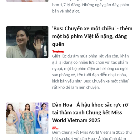
hơn 1,7 tỷ đồng. Những ngày gần đây, phim
bán vé nhỏ giọt.
'Bus: Chuyến xe một chiều' - thêm
một bộ phim Việt lỗ nặng, đáng
quên
Giữa lúc dư âm mùa phim Tết vẫn còn, khán
giả lại đang có nhiều lựa chọn với tác phẩm
ngoại, một bộ phim điện ảnh không có ngôi
sao phòng vé, tên tuổi đạo diễn nhạt nhòa,
kịch bản yếu như 'Bus: Chuyến xe một chiều'
rất khó để làm nên chuyện.
Dàn Hoa - Á hậu khoe sắc rực rỡ
tại thảm xanh Chung kết Miss
World Vietnam 2025
Đêm Chung kết Miss World Vietnam 2025 thu
hút sự chú ý với dàn Hoa - Á hậu đình đám