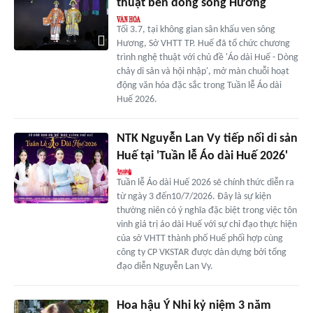
thuật bên dòng sông Hương
Tối 3.7, tại không gian sân khấu ven sông
Hương, Sở VHTT TP. Huế đã tổ chức chương
trình nghệ thuật với chủ đề 'Áo dài Huế - Dòng
chảy di sản và hội nhập', mở màn chuỗi hoạt
động văn hóa đặc sắc trong Tuần lễ Áo dài
Huế 2026.
NTK Nguyễn Lan Vy tiếp nối di sản
Huế tại 'Tuần lễ Áo dài Huế 2026'
Tuần lễ Áo dài Huế 2026 sẽ chính thức diễn ra
từ ngày 3 đến10/7/2026. Đây là sự kiện
thường niên có ý nghĩa đặc biệt trong việc tôn
vinh giá trị áo dài Huế với sự chỉ đạo thực hiện
của sở VHTT thành phố Huế phối hợp cùng
công ty CP VKSTAR được dàn dựng bởi tổng
đạo diễn Nguyễn Lan Vy.
Hoa hậu Ý Nhi kỷ niệm 3 năm