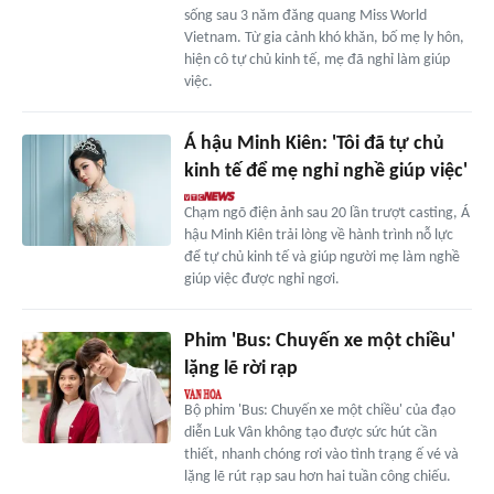
sống sau 3 năm đăng quang Miss World
Vietnam. Từ gia cảnh khó khăn, bố mẹ ly hôn,
hiện cô tự chủ kinh tế, mẹ đã nghỉ làm giúp
việc.
Á hậu Minh Kiên: 'Tôi đã tự chủ
kinh tế để mẹ nghỉ nghề giúp việc'
Chạm ngõ điện ảnh sau 20 lần trượt casting, Á
hậu Minh Kiên trải lòng về hành trình nỗ lực
để tự chủ kinh tế và giúp người mẹ làm nghề
giúp việc được nghỉ ngơi.
Phim 'Bus: Chuyến xe một chiều'
lặng lẽ rời rạp
Bộ phim 'Bus: Chuyến xe một chiều' của đạo
diễn Luk Vân không tạo được sức hút cần
thiết, nhanh chóng rơi vào tình trạng ế vé và
lặng lẽ rút rạp sau hơn hai tuần công chiếu.