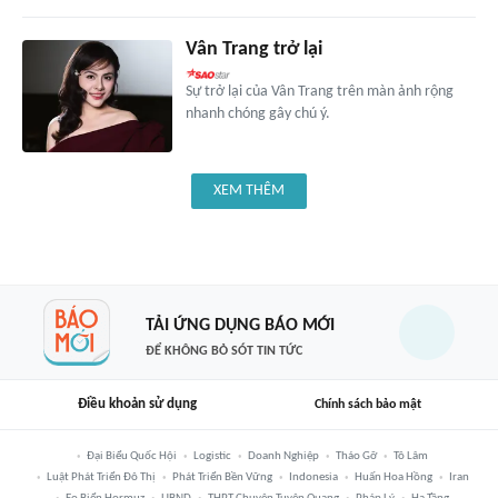
Vân Trang trở lại
Sự trở lại của Vân Trang trên màn ảnh rộng
nhanh chóng gây chú ý.
XEM THÊM
TẢI ỨNG DỤNG BÁO MỚI
ĐỂ KHÔNG BỎ SÓT TIN TỨC
Điều khoản sử dụng
Chính sách bảo mật
Đại Biểu Quốc Hội
Logistic
Doanh Nghiệp
Tháo Gỡ
Tô Lâm
Luật Phát Triển Đô Thị
Phát Triển Bền Vững
Indonesia
Huấn Hoa Hồng
Iran