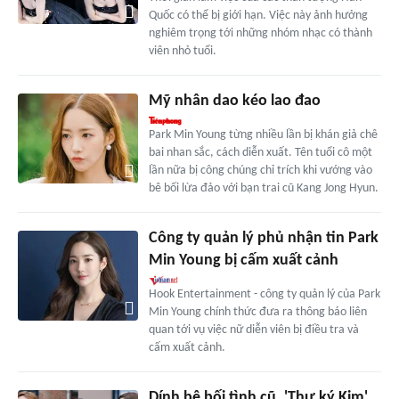
Quốc có thể bị giới hạn. Việc này ảnh hưởng
nghiêm trọng tới những nhóm nhạc có thành
viên nhỏ tuổi.
Mỹ nhân dao kéo lao đao
Park Min Young từng nhiều lần bị khán giả chê
bai nhan sắc, cách diễn xuất. Tên tuổi cô một
lần nữa bị công chúng chỉ trích khi vướng vào
bê bối lừa đảo với bạn trai cũ Kang Jong Hyun.
Công ty quản lý phủ nhận tin Park
Min Young bị cấm xuất cảnh
Hook Entertainment - công ty quản lý của Park
Min Young chính thức đưa ra thông báo liên
quan tới vụ việc nữ diễn viên bị điều tra và
cấm xuất cảnh.
Dính bê bối tình cũ, 'Thư ký Kim'