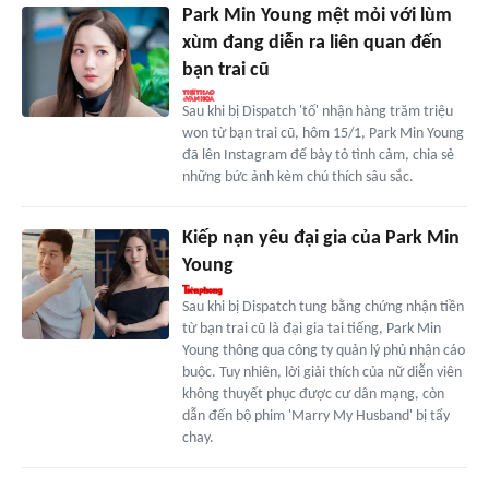
Park Min Young mệt mỏi với lùm
xùm đang diễn ra liên quan đến
bạn trai cũ
Sau khi bị Dispatch 'tố' nhận hàng trăm triệu
won từ bạn trai cũ, hôm 15/1, Park Min Young
đã lên Instagram để bày tỏ tình cảm, chia sẻ
những bức ảnh kèm chú thích sâu sắc.
Kiếp nạn yêu đại gia của Park Min
Young
Sau khi bị Dispatch tung bằng chứng nhận tiền
từ bạn trai cũ là đại gia tai tiếng, Park Min
Young thông qua công ty quản lý phủ nhận cáo
buộc. Tuy nhiên, lời giải thích của nữ diễn viên
không thuyết phục được cư dân mạng, còn
dẫn đến bộ phim 'Marry My Husband' bị tẩy
chay.