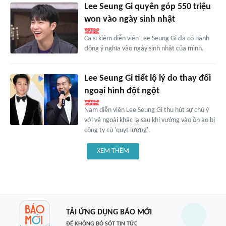
Lee Seung Gi quyên góp 550 triệu
won vào ngày sinh nhật
Ca sĩ kiêm diễn viên Lee Seung Gi đã có hành
động ý nghĩa vào ngày sinh nhật của mình.
Lee Seung Gi tiết lộ lý do thay đổi
ngoại hình đột ngột
Nam diễn viên Lee Seung Gi thu hút sự chú ý
với vẻ ngoài khác lạ sau khi vướng vào ồn ào bị
công ty cũ 'quỵt lương'.
XEM THÊM
TẢI ỨNG DỤNG BÁO MỚI
ĐỂ KHÔNG BỎ SÓT TIN TỨC