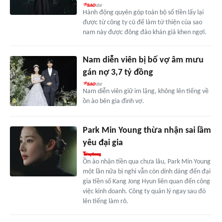
Hành động quyên góp toàn bộ số tiền lấy lại
được từ công ty cũ để làm từ thiện của sao
nam này được đông đảo khán giả khen ngợi.
Nam diễn viên bị bố vợ âm mưu
gán nợ 3,7 tỷ đồng
Nam diễn viên giữ im lặng, không lên tiếng về
ồn ào bên gia đình vợ.
Park Min Young thừa nhận sai lầm
yêu đại gia
Ồn ào nhận tiền qua chưa lâu, Park Min Young
một lần nữa bị nghi vẫn còn dính dáng đến đại
gia tiền số Kang Jong Hyun liên quan đến công
việc kinh doanh. Công ty quản lý ngay sau đó
lên tiếng làm rõ.