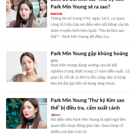
Park Min Young sẽ ra sao?
Thông tin từ trang YTN, ngày 14/2, cơ quan
công tố triệu tập nữ diễn viên nổi tiếng của bộ
phim truyền hình Hàn Quốc 'Thư ký Kim sao
thế?' - Park Min Young để điều tra.
Park Min Young gặp khủng hoảng
Park Min Young đang vướng vào bê bối
nghiêm trọng nhất trong 17 năm diễn xuất. Cô
gặp rắc rối về cả đời tư lẫn công việc vì từng
hẹn hò đại gia tiền số Kang Jong Hyun.
Park Min Young 'Thư ký Kim sao
thế' bị điều tra, cấm xuất cảnh
Nữ diễn viên Park Min Young bị nghi ngờ liên
quan đến hoạt động gian lận, thao túng cổ
phiếu của bạn trai cũ.