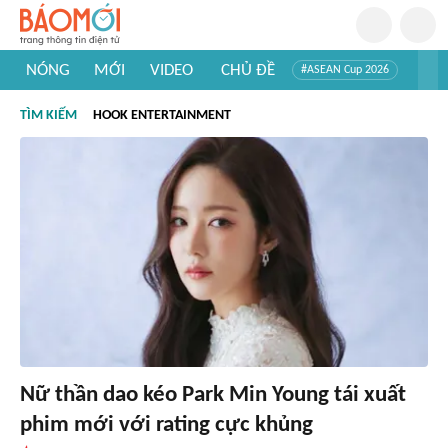
NÓNG
MỚI
VIDEO
CHỦ ĐỀ
#ASEAN Cup 2026
#Trí tuệ nhân tạo
#Mỹ - Iran
#Khám phá Việt Nam
TÌM KIẾM
HOOK ENTERTAINMENT
#Khám phá thế giới
Nữ thần dao kéo Park Min Young tái xuất
phim mới với rating cực khủng