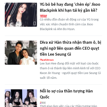
YG bỏ bê hay đang 'chèn ép' Jisoo
Blackpink khi hạn tái ký gần kề?
Có nhiều đồn đoán về động cơ của YG trong
việc xác nhận chuyện tình cảm của Jisoo
Blackpink và Ahn Bo Hyun.
Diva xứ Hàn thừa nhận tham ô, bị
nghi ngờ liên quan đến CEO quỵt
tiền Lee Seung Gi
Lee Sun Hee đang đối mặt với loạt cáo buộc
tham ô và thành lập liên minh kinh tế với CEO
Kwon Jin Young - người quỵt tiền Lee Seung Gi
suốt 18 năm.
Nỗi lo sợ của thần tượng Hàn
Quốc
Thời gian làm việc của các thần tượng Hàn