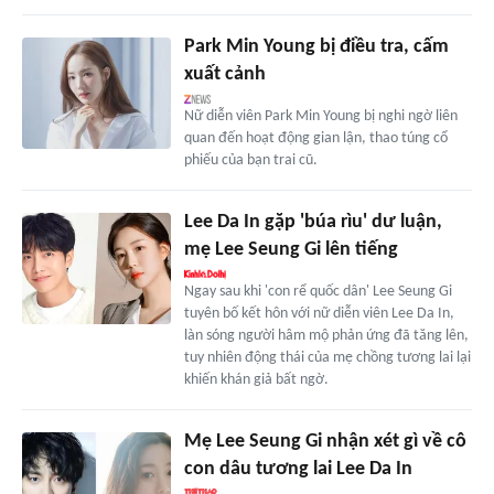
Park Min Young bị điều tra, cấm
xuất cảnh
Nữ diễn viên Park Min Young bị nghi ngờ liên
quan đến hoạt động gian lận, thao túng cổ
phiếu của bạn trai cũ.
Lee Da In gặp 'búa rìu' dư luận,
mẹ Lee Seung Gi lên tiếng
Ngay sau khi 'con rể quốc dân' Lee Seung Gi
tuyên bố kết hôn với nữ diễn viên Lee Da In,
làn sóng người hâm mộ phản ứng đã tăng lên,
tuy nhiên động thái của mẹ chồng tương lai lại
khiến khán giả bất ngờ.
Mẹ Lee Seung Gi nhận xét gì về cô
con dâu tương lai Lee Da In