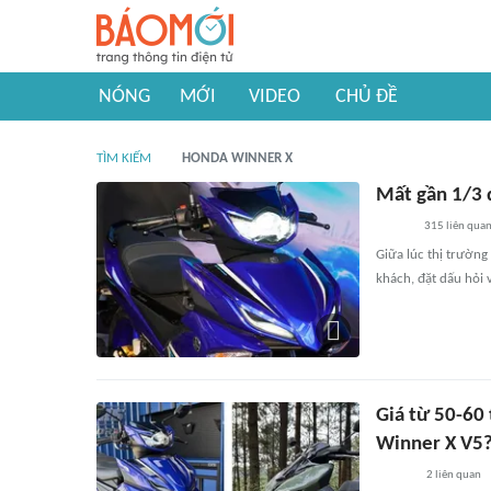
NÓNG
MỚI
VIDEO
CHỦ ĐỀ
TÌM KIẾM
HONDA WINNER X
Mất gần 1/3 d
315
liên qua
Giữa lúc thị trường
khách, đặt dấu hỏi
Giá từ 50-60
Winner X V5
2
liên quan