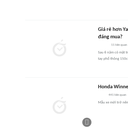
Giá rẻ hơn Y
đáng mua?
11
liên quan
Sau 6 năm có mặt t
tay phổ thông 150cc
Honda Winner 
441
liên quan
Mẫu xe mới trở nên 