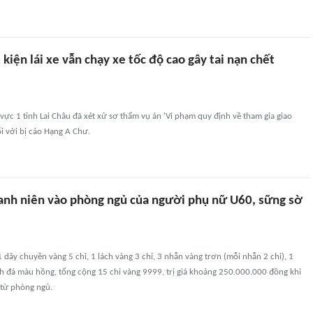
kiện lái xe vẫn chạy xe tốc độ cao gây tai nạn chết
ực 1 tỉnh Lai Châu đã xét xử sơ thẩm vụ án 'Vi phạm quy định về tham gia giao
i với bị cáo Hạng A Chư.
anh niên vào phòng ngủ của người phụ nữ U60, sững sờ
dây chuyền vàng 5 chỉ, 1 lách vàng 3 chỉ, 3 nhẫn vàng trơn (mỗi nhẫn 2 chỉ), 1
h đá màu hồng, tổng cộng 15 chỉ vàng 9999, trị giá khoảng 250.000.000 đồng khi
 từ phòng ngủ.