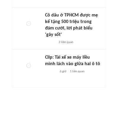
Cô dâu ở TPHCM được mẹ
kế tặng 500 triệu trong
đám cưới, lời phát biểu
'gây sốt'
2
liên quan
Clip: Tài xế xe máy liều
mình lách vào giữa hai ô tô
6 giờ
1
liên quan