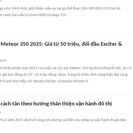
n
s vừa chính thức giới thiệu mẫu xe tay ga thể thao SYM VFE185i 2025 tại thị
ên cạnh hai mẫu Cruisym 400i và Naga 155.
 Meteor 350 2025: Giá từ 50 triệu, đối đầu Exciter &
 quan
iới thiệu phiên bản 2025 của mẫu xe côn tay Meteor 350 tại thị trường Ấn Độ. Xe có
 giá dao động từ 50 - 55 triệu đồng, được trang bị nhiều tính năng hiện đại cùng
h tranh trực tiếp với Yamaha Exciter và Honda Winner X.
cách tân theo hướng thân thiện vận hành đô thị
n
G-1 ABS 2025 đã trình làng với những cải tiến cho phép xe vận hành thuận tiện