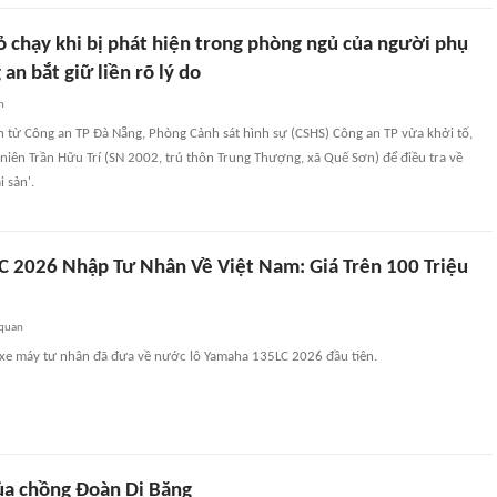
ỏ chạy khi bị phát hiện trong phòng ngủ của người phụ
an bắt giữ liền rõ lý do
n
n từ Công an TP Đà Nẵng, Phòng Cảnh sát hình sự (CSHS) Công an TP vừa khởi tố,
niên Trần Hữu Trí (SN 2002, trú thôn Trung Thượng, xã Quế Sơn) để điều tra về
i sản'.
 2026 Nhập Tư Nhân Về Việt Nam: Giá Trên 100 Triệu
 quan
ý xe máy tư nhân đã đưa về nước lô Yamaha 135LC 2026 đầu tiên.
của chồng Đoàn Di Băng