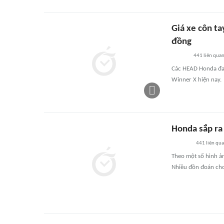
Giá xe côn ta
đồng
441
liên qua
Các HEAD Honda đan
Winner X hiện nay.
Honda sắp ra
441
liên qu
Theo một số hình ản
Nhiều đồn đoán cho