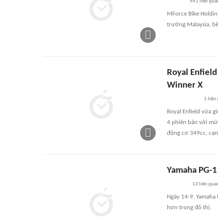
441
liên qua
MForce Bike Holding
trường Malaysia, b
Royal Enfield
Winner X
1
liên
Royal Enfield vừa g
4 phiên bản với mức
động cơ 349cc, cạn
Yamaha PG-1 
13
liên qua
Ngày 14-9, Yamaha P
hơn trong đô thị.