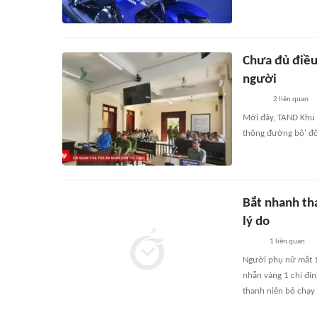
Chưa đủ điều 
người
2
liên quan
Mới đây, TAND Khu v
thông đường bộ' đố
Bắt nhanh th
lý do
1
liên quan
Người phụ nữ mất 1 
nhẫn vàng 1 chỉ đín
thanh niên bỏ chạy