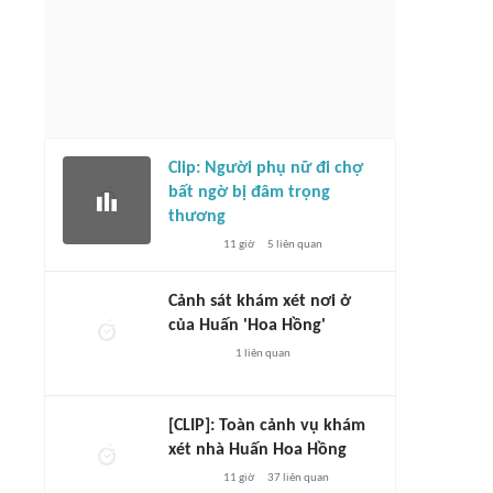
Clip: Người phụ nữ đi chợ
bất ngờ bị đâm trọng
thương
11 giờ
5
liên quan
Cảnh sát khám xét nơi ở
của Huấn 'Hoa Hồng'
1
liên quan
[CLIP]: Toàn cảnh vụ khám
xét nhà Huấn Hoa Hồng
11 giờ
37
liên quan