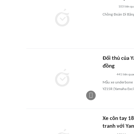
103
liên qu
Chồng Đoàn Di Băng 
Đối thủ của Y
đồng
441
liên qua
Mẫu xe underbone M
YZ15R (Yamaha Exci
Xe côn tay 18
tranh với Ya