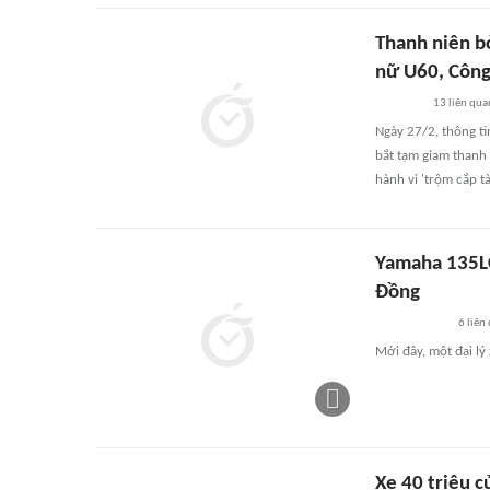
Thanh niên b
nữ U60, Công 
13
liên qua
Ngày 27/2, thông ti
bắt tạm giam thanh 
hành vi 'trộm cắp tà
Yamaha 135LC
Đồng
6
liên
Mới đây, một đại l
Xe 40 triệu 