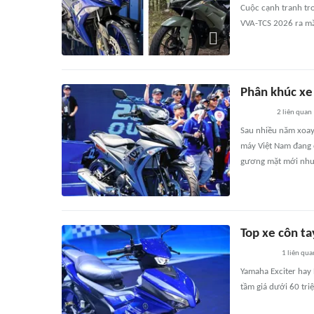
Cuộc cạnh tranh tro
VVA-TCS 2026 ra mắt
Phân khúc xe 
2
liên quan
Sau nhiều năm xoay 
máy Việt Nam đang 
gương mặt mới như Y
Top xe côn ta
1
liên qua
Yamaha Exciter hay
tầm giá dưới 60 tri