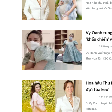
Hoa hậu Thu Hoài bấ
kiện tụng với Vy Oa
Vy Oanh tung
'khẩu chiến' 
35
liên qua
Vy Oanh xuất hiện t
Thu Hoài lẫn CEO Đ
Hoa hậu Thu H
đợi tòa kêu'
434
liên qu
Bị Vy Oanh tuyên b
xôn xao.