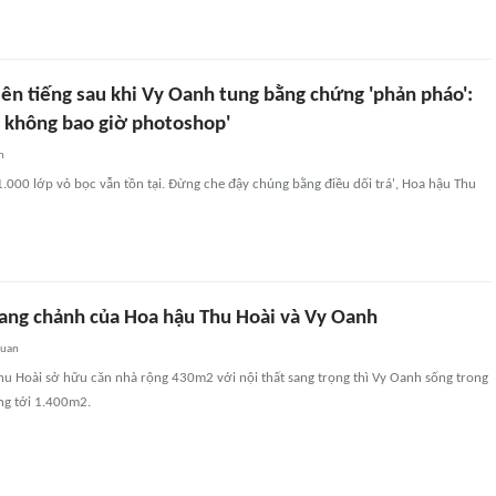
ên tiếng sau khi Vy Oanh tung bằng chứng 'phản pháo':
n không bao giờ photoshop'
n
 1.000 lớp vỏ bọc vẫn tồn tại. Đừng che đậy chúng bằng điều dối trá', Hoa hậu Thu
sang chảnh của Hoa hậu Thu Hoài và Vy Oanh
quan
u Hoài sở hữu căn nhà rộng 430m2 với nội thất sang trọng thì Vy Oanh sống trong
ộng tới 1.400m2.