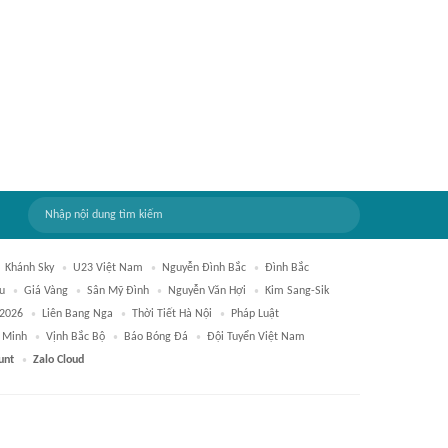
Khánh Sky
U23 Việt Nam
Nguyễn Đình Bắc
Đình Bắc
u
Giá Vàng
Sân Mỹ Đình
Nguyễn Văn Hợi
Kim Sang-Sik
2026
Liên Bang Nga
Thời Tiết Hà Nội
Pháp Luật
í Minh
Vịnh Bắc Bộ
Báo Bóng Đá
Đội Tuyển Việt Nam
unt
Zalo Cloud