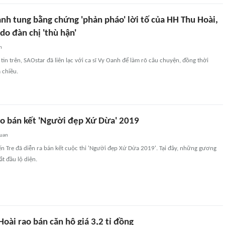
nh tung bằng chứng 'phản pháo' lời tố của HH Thu Hoài,
do đàn chị 'thù hận'
n
in trên, SAOstar đã liên lạc với ca sĩ Vy Oanh để làm rõ câu chuyện, đồng thời
 chiều.
vào bán kết 'Người đẹp Xứ Dừa' 2019
quan
Bến Tre đã diễn ra bán kết cuộc thi 'Người đẹp Xứ Dừa 2019'. Tại đây, những gương
t đầu lộ diện.
oài rao bán căn hộ giá 3,2 tỉ đồng