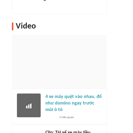
Video
4 xe máy quệt vào nhau, đổ
như domino ngay trước
mũi ô tô
1
liên quan
Clip: Tài xế xe máy liều