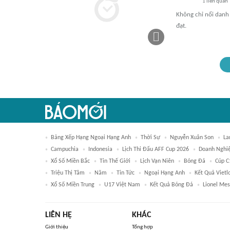
1
liên quan
Không chỉ nổi danh
đạt.
Bảng Xếp Hạng Ngoại Hạng Anh
Thời Sự
Nguyễn Xuân Son
La
Campuchia
Indonesia
Lịch Thi Đấu AFF Cup 2026
Doanh Nghi
Xổ Số Miền Bắc
Tin Thế Giới
Lịch Vạn Niên
Bóng Đá
Cúp C
Triệu Thị Tâm
Năm
Tin Tức
Ngoại Hạng Anh
Kết Quả Vietl
Xổ Số Miền Trung
U17 Việt Nam
Kết Quả Bóng Đá
Lionel Mes
LIÊN HỆ
KHÁC
Giới thiệu
Tổng hợp