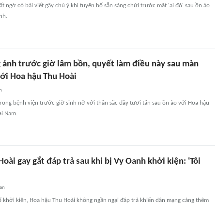
t ngờ có bài viết gây chú ý khi tuyên bố sẵn sàng chửi trước mặt 'ai đó' sau ồn ào
nh.
 ảnh trước giờ lâm bồn, quyết làm điều này sau màn
với Hoa hậu Thu Hoài
n
rong bệnh viện trước giờ sinh nở với thần sắc đầy tươi tắn sau ồn ào với Hoa hậu
ại Nam.
oài gay gắt đáp trả sau khi bị Vy Oanh khởi kiện: 'Tôi
an
ố khởi kiện, Hoa hậu Thu Hoài không ngần ngại đáp trả khiến dân mạng càng thêm