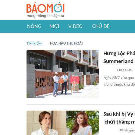
NÓNG
MỚI
VIDEO
CHỦ ĐỀ
TÌM KIẾM
HOA HẬU THU HOÀI
Hưng Lộc Phá
Summerland 
1
liên quan
Ngày 28/7 vừa qua,
Island thuộc khu đô
Sau khi bị Vy
'chửi thẳng m
35
liên qua