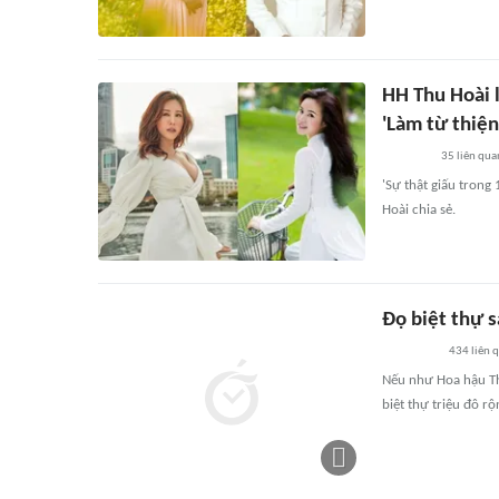
HH Thu Hoài l
'Làm từ thiệ
35
liên qua
'Sự thật giấu trong
Hoài chia sẻ.
Đọ biệt thự 
434
liên 
Nếu như Hoa hậu Th
biệt thự triệu đô r