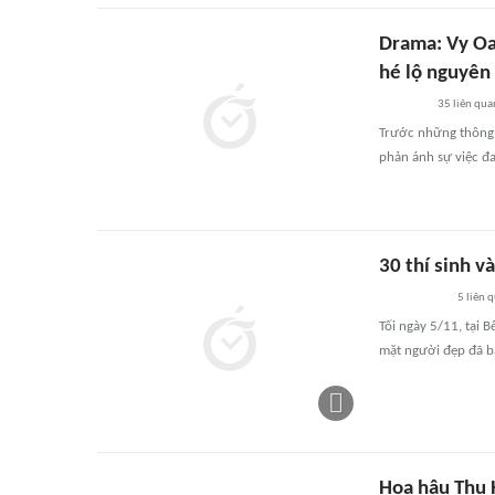
Drama: Vy Oa
hé lộ nguyên 
35
liên qua
Trước những thông t
phản ánh sự việc đa
30 thí sinh 
5
liên 
Tối ngày 5/11, tại 
mặt người đẹp đã bắ
Hoa hậu Thu H