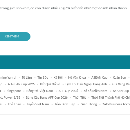
 trong giới showbiz, cô còn được nhiều người biết đến như một doanh nhân thành
XEM THÊM
mine Yamal
Tô Lâm
Tin Bão
Xã Hội
Hồ Văn Khoa
ASEAN Cup
Xuân Son
ệp
A ASEAN Cup 2026
Kết Quả Xổ Số
Lịch Thi Đấu Ngoại Hạng Anh
Giá Xăng Dầ
1
Singapore
Bóng Đá Việt Nam
AFF Cup 2026
Xổ Số Miền Nam
ASEAN Cup 
ott Power 6/55
Bảng Xếp Hạng AFF Cup 2026
Thời Tiết
Thời Tiết Thành Phố Hồ Ch
si
Thể Thao
Tuyển Việt Nam
Trần Đình Tiệp
Giao Thông
Zalo Business Acco