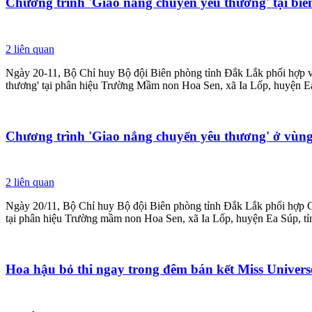
Chương trình 'Giao nắng chuyển yêu thương' tại biê
2
liên quan
Ngày 20-11, Bộ Chỉ huy Bộ đội Biên phòng tỉnh Đắk Lắk phối hợp v
thương' tại phân hiệu Trường Mầm non Hoa Sen, xã Ia Lốp, huyện E
Chương trình 'Giao nắng chuyển yêu thương' ở vùng
2
liên quan
Ngày 20/11, Bộ Chỉ huy Bộ đội Biên phòng tỉnh Đắk Lắk phối hợp C
tại phân hiệu Trường mầm non Hoa Sen, xã Ia Lốp, huyện Ea Súp, t
Hoa hậu bỏ thi ngay trong đêm bán kết Miss Univers