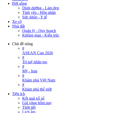
Đời sống
Dinh dưỡng - Làm đẹp
Tình yêu - Hôn nhân
Sức khỏe - Y tế
Xe cộ
Nhà đất
Quản lý - Quy hoạch
Không gian - Kiến trúc
Chủ đề nóng
#
ASEAN Cup 2026
#
Trí tuệ nhân tạo
#
Mỹ - Iran
#
Khám phá Việt Nam
#
Khám phá thế giới
Tiện ích
Kết quả xổ số
Giá vàng hôm nay
Thời tiết
Lịch âm