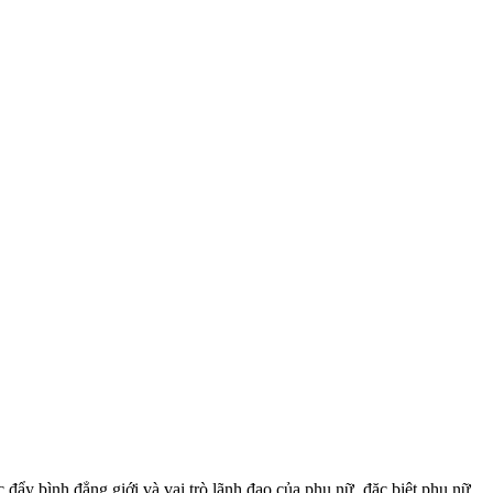
 đẩy bình đẳng giới và vai trò lãnh đạo của phụ nữ, đặc biệt phụ nữ