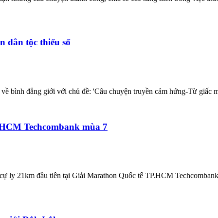
 dân tộc thiểu số
i về bình đẳng giới với chủ đề: 'Câu chuyện truyền cảm hứng-Từ giấc m
 TPHCM Techcombank mùa 7
ự ly 21km đầu tiên tại Giải Marathon Quốc tế TP.HCM Techcombank m