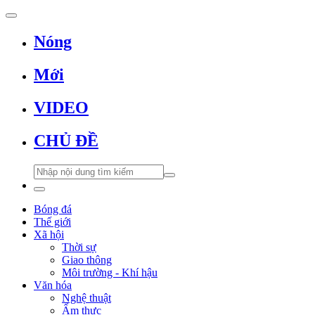
Nóng
Mới
VIDEO
CHỦ ĐỀ
Bóng đá
Thế giới
Xã hội
Thời sự
Giao thông
Môi trường - Khí hậu
Văn hóa
Nghệ thuật
Ẩm thực