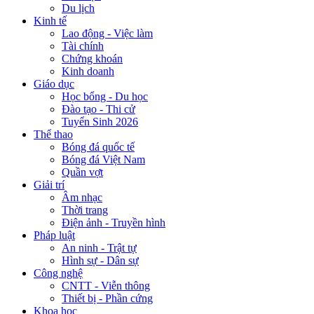
Du lịch
Kinh tế
Lao động - Việc làm
Tài chính
Chứng khoán
Kinh doanh
Giáo dục
Học bổng - Du học
Đào tạo - Thi cử
Tuyển Sinh 2026
Thể thao
Bóng đá quốc tế
Bóng đá Việt Nam
Quần vợt
Giải trí
Âm nhạc
Thời trang
Điện ảnh - Truyền hình
Pháp luật
An ninh - Trật tự
Hình sự - Dân sự
Công nghệ
CNTT - Viễn thông
Thiết bị - Phần cứng
Khoa học