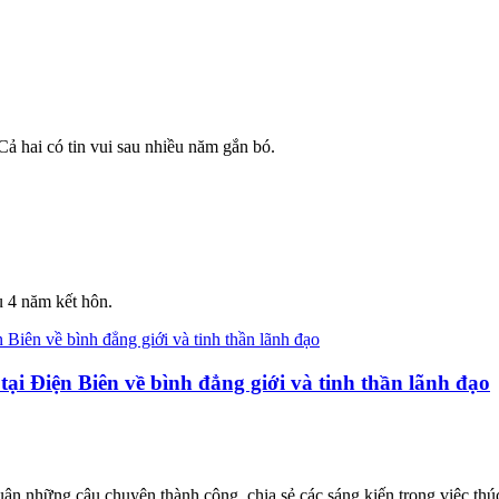
ả hai có tin vui sau nhiều năm gắn bó.
 4 năm kết hôn.
ại Điện Biên về bình đẳng giới và tinh thần lãnh đạo
ận những câu chuyện thành công, chia sẻ các sáng kiến trong việc thúc