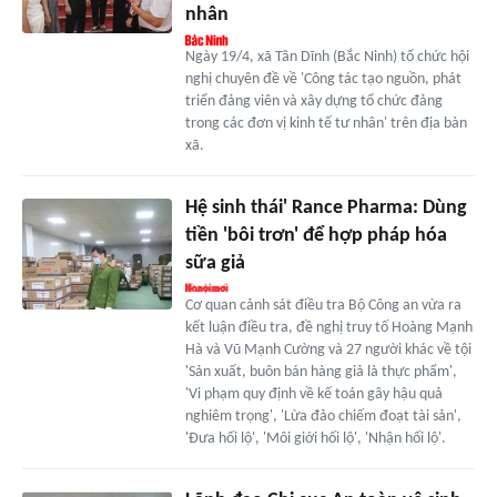
nhân
Ngày 19/4, xã Tân Dĩnh (Bắc Ninh) tổ chức hội
nghị chuyên đề về 'Công tác tạo nguồn, phát
triển đảng viên và xây dựng tổ chức đảng
trong các đơn vị kinh tế tư nhân' trên địa bàn
xã.
Hệ sinh thái' Rance Pharma: Dùng
tiền 'bôi trơn' để hợp pháp hóa
sữa giả
Cơ quan cảnh sát điều tra Bộ Công an vừa ra
kết luận điều tra, đề nghị truy tố Hoàng Mạnh
Hà và Vũ Mạnh Cường và 27 người khác về tội
'Sản xuất, buôn bán hàng giả là thực phẩm',
'Vi phạm quy định về kế toán gây hậu quả
nghiêm trọng', 'Lừa đảo chiếm đoạt tài sản',
'Đưa hối lộ', 'Môi giới hối lộ', 'Nhận hối lộ'.