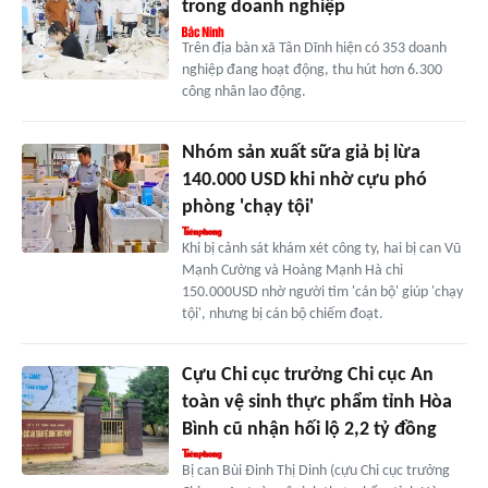
trong doanh nghiệp
Trên địa bàn xã Tân Dĩnh hiện có 353 doanh
nghiệp đang hoạt động, thu hút hơn 6.300
công nhân lao động.
Nhóm sản xuất sữa giả bị lừa
140.000 USD khi nhờ cựu phó
phòng 'chạy tội'
Khi bị cảnh sát khám xét công ty, hai bị can Vũ
Mạnh Cường và Hoàng Mạnh Hà chi
150.000USD nhờ người tìm 'cán bộ' giúp 'chạy
tội', nhưng bị cán bộ chiếm đoạt.
Cựu Chi cục trưởng Chi cục An
toàn vệ sinh thực phẩm tỉnh Hòa
Bình cũ nhận hối lộ 2,2 tỷ đồng
Bị can Bùi Đinh Thị Dinh (cựu Chi cục trưởng