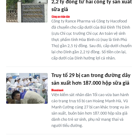
2,2 tỷ đồng từ hai công ty sản xuất
sữa giả
Công ty Rance Pharma và Công ty Hacofood
đã chuyển cho cấp dưới của Bùi Đinh Thị Dinh
(cựu Chi cục trưởng Chi cục An toàn vệ sinh
thực phẩm tỉnh Hòa Bình cũ (nay là tỉnh Phú
Thọ) gần 2,5 tỷ đồng. Sau đó, cấp dưới chuyển
lại cho Dinh gần 2,2 tỷ đồng. Số tiền còn lại,
cấp dưới của Dinh hưởng lợi cá nhân.
Truy tố 29 bị can trong đường dây
sản xuất hơn 187.000 hộp sữa giả
Viện kiểm sát nhân dân Tối cao vừa ban hành
cáo trạng truy tố bị can Hoàng Mạnh Hà, Vũ
Mạnh Cường cùng 27 bị can khác trong vụ án
sản xuất, buôn bán hơn 187.000 hộp sữa giả
dành cho trẻ sơ sinh, phụ nữ mang thai và
người tiểu đường.