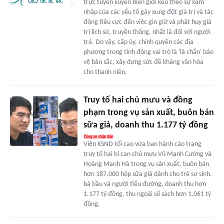
trực tuyến xuyên biên giới kéo theo sự xâm
nhập của các yếu tố gây xung đột giá trị và tác
động tiêu cực đến việc gìn giữ và phát huy giá
trị lịch sử, truyền thống, nhất là đối với người
trẻ. Do vậy, cấp ủy, chính quyền các địa
phương trong tỉnh đóng vai trò là 'lá chắn' bảo
vệ bản sắc, xây dựng sức đề kháng văn hóa
cho thanh niên.
Truy tố hai chủ mưu và đồng
phạm trong vụ sản xuất, buôn bán
sữa giả, doanh thu 1.177 tỷ đồng
Viện KSND tối cao vừa ban hành cáo trạng
truy tố hai bị can chủ mưu Vũ Mạnh Cường và
Hoàng Mạnh Hà trong vụ sản xuất, buôn bán
hơn 187.000 hộp sữa giả dành cho trẻ sơ sinh,
bà bầu và người tiểu đường, doanh thu hơn
1.177 tỷ đồng, thu ngoài sổ sách hơn 1.061 tỷ
đồng.