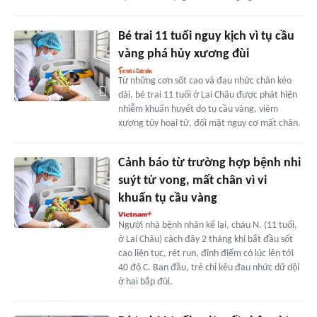
Bé trai 11 tuổi nguy kịch vì tụ cầu
vàng phá hủy xương đùi
Từ những cơn sốt cao và đau nhức chân kéo
dài, bé trai 11 tuổi ở Lai Châu được phát hiện
nhiễm khuẩn huyết do tụ cầu vàng, viêm
xương tủy hoại tử, đối mặt nguy cơ mất chân.
Cảnh báo từ trường hợp bệnh nhi
suýt tử vong, mất chân vì vi
khuẩn tụ cầu vàng
Người nhà bệnh nhân kể lại, cháu N. (11 tuổi,
ở Lai Châu) cách đây 2 tháng khi bắt đầu sốt
cao liên tục, rét run, đỉnh điểm có lúc lên tới
40 độ C. Ban đầu, trẻ chỉ kêu đau nhức dữ dội
ở hai bắp đùi.