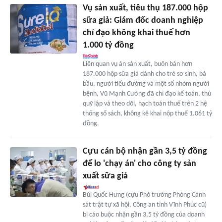
Vụ sản xuất, tiêu thụ 187.000 hộp
sữa giả: Giám đốc doanh nghiệp
chỉ đạo không khai thuế hơn
1.000 tỷ đồng
Liên quan vụ án sản xuất, buôn bán hơn
187.000 hộp sữa giả dành cho trẻ sơ sinh, bà
bầu, người tiểu đường và một số nhóm người
bệnh, Vũ Mạnh Cường đã chỉ đạo kế toán, thủ
quỹ lập và theo dõi, hạch toán thuế trên 2 hệ
thống sổ sách, không kê khai nộp thuế 1.061 tỷ
đồng.
Cựu cán bộ nhận gần 3,5 tỷ đồng
để lo 'chạy án' cho công ty sản
xuất sữa giả
Bùi Quốc Hưng (cựu Phó trưởng Phòng Cảnh
sát trật tự xã hội, Công an tỉnh Vĩnh Phúc cũ)
bị cáo buộc nhận gần 3,5 tỷ đồng của doanh