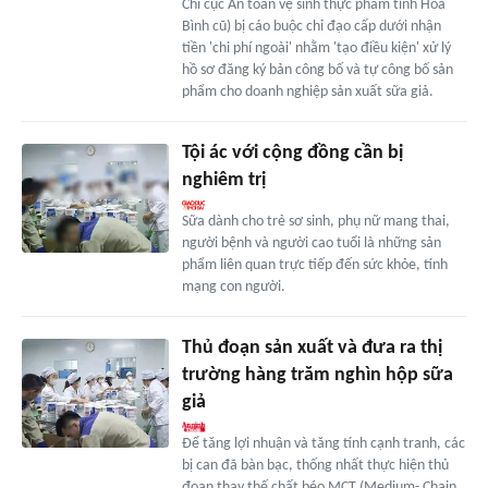
Chi cục An toàn vệ sinh thực phẩm tỉnh Hòa
Bình cũ) bị cáo buộc chỉ đạo cấp dưới nhận
tiền 'chi phí ngoài' nhằm 'tạo điều kiện' xử lý
hồ sơ đăng ký bản công bố và tự công bố sản
phẩm cho doanh nghiệp sản xuất sữa giả.
Tội ác với cộng đồng cần bị
nghiêm trị
Sữa dành cho trẻ sơ sinh, phụ nữ mang thai,
người bệnh và người cao tuổi là những sản
phẩm liên quan trực tiếp đến sức khỏe, tính
mạng con người.
Thủ đoạn sản xuất và đưa ra thị
trường hàng trăm nghìn hộp sữa
giả
Để tăng lợi nhuận và tăng tính cạnh tranh, các
bị can đã bàn bạc, thống nhất thực hiện thủ
đoạn thay thế chất béo MCT (Medium- Chain