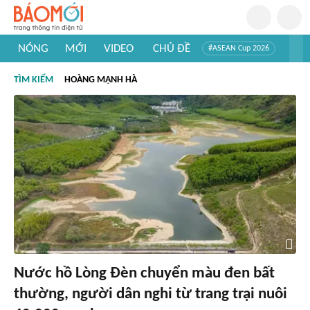
NÓNG
MỚI
VIDEO
CHỦ ĐỀ
#ASEAN Cup 2026
#Trí tuệ nhân tạo
#Mỹ - Iran
#Khám phá Việt Nam
TÌM KIẾM
HOÀNG MẠNH HÀ
#Khám phá thế giới
Nước hồ Lòng Đèn chuyển màu đen bất
thường, người dân nghi từ trang trại nuôi