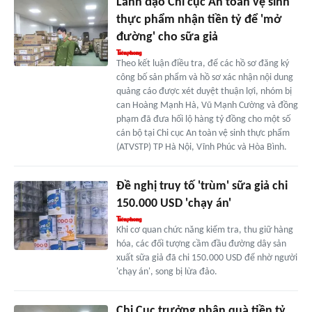
Lãnh đạo Chi cục An toàn vệ sinh
thực phẩm nhận tiền tỷ để 'mở
đường' cho sữa giả
Theo kết luận điều tra, để các hồ sơ đăng ký
công bố sản phẩm và hồ sơ xác nhận nội dung
quảng cáo được xét duyệt thuận lợi, nhóm bị
can Hoàng Mạnh Hà, Vũ Mạnh Cường và đồng
phạm đã đưa hối lộ hàng tỷ đồng cho một số
cán bộ tại Chi cục An toàn vệ sinh thực phẩm
(ATVSTP) TP Hà Nội, Vĩnh Phúc và Hòa Bình.
Đề nghị truy tố 'trùm' sữa giả chi
150.000 USD 'chạy án'
Khi cơ quan chức năng kiểm tra, thu giữ hàng
hóa, các đối tượng cầm đầu đường dây sản
xuất sữa giả đã chi 150.000 USD để nhờ người
'chạy án', song bị lừa đảo.
Chi Cục trưởng nhận quà tiền tỷ