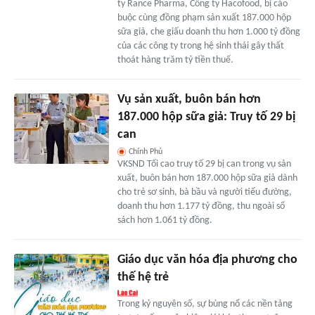
ty Rance Pharma, Công ty Hacofood, bị cáo
buộc cùng đồng phạm sản xuất 187.000 hộp
sữa giả, che giấu doanh thu hơn 1.000 tỷ đồng
của các công ty trong hệ sinh thái gây thất
thoát hàng trăm tỷ tiền thuế.
Vụ sản xuất, buôn bán hơn
187.000 hộp sữa giả: Truy tố 29 bị
can
Chính Phủ
VKSND Tối cao truy tố 29 bị can trong vụ sản
xuất, buôn bán hơn 187.000 hộp sữa giả dành
cho trẻ sơ sinh, bà bầu và người tiểu đường,
doanh thu hơn 1.177 tỷ đồng, thu ngoài sổ
sách hơn 1.061 tỷ đồng.
Giáo dục văn hóa địa phương cho
thế hệ trẻ
Trong kỷ nguyên số, sự bùng nổ các nền tảng