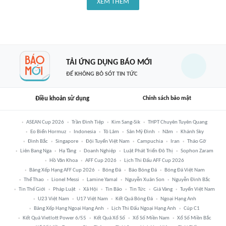
XEM THÊM
TẢI ỨNG DỤNG BÁO MỚI
ĐỂ KHÔNG BỎ SÓT TIN TỨC
Điều khoản sử dụng
Chính sách bảo mật
ASEAN Cup 2026
Trần Đình Tiệp
Kim Sang-Sik
THPT Chuyên Tuyên Quang
Eo Biển Hormuz
Indonesia
Tô Lâm
Sân Mỹ Đình
Năm
Khánh Sky
Đình Bắc
Singapore
Đội Tuyển Việt Nam
Campuchia
Iran
Tháo Gỡ
Liên Bang Nga
Hạ Tầng
Doanh Nghiệp
Luật Phát Triển Đô Thị
Sophon Zaram
Hồ Văn Khoa
AFF Cup 2026
Lịch Thi Đấu AFF Cup 2026
Bảng Xếp Hạng AFF Cup 2026
Bóng Đá
Báo Bóng Đá
Bóng Đá Việt Nam
Thể Thao
Lionel Messi
Lamine Yamal
Nguyễn Xuân Son
Nguyễn Đình Bắc
Tin Thế Giới
Pháp Luật
Xã Hội
Tin Bão
Tin Tức
Giá Vàng
Tuyển Việt Nam
U23 Việt Nam
U17 Việt Nam
Kết Quả Bóng Đá
Ngoại Hạng Anh
Bảng Xếp Hạng Ngoại Hạng Anh
Lịch Thi Đấu Ngoại Hạng Anh
Cúp C1
Kết Quả Vietlott Power 6/55
Kết Quả Xổ Số
Xổ Số Miền Nam
Xổ Số Miền Bắc