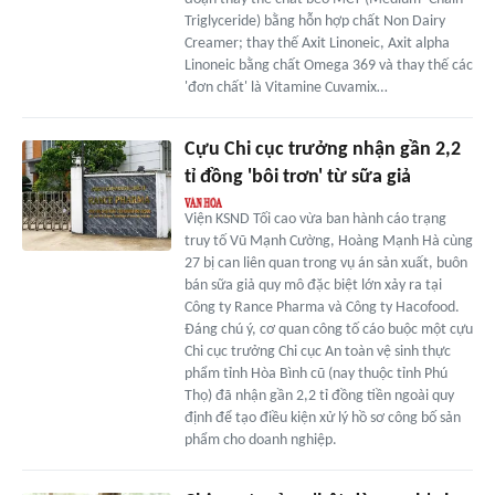
Triglyceride) bằng hỗn hợp chất Non Dairy
Creamer; thay thế Axit Linoneic, Axit alpha
Linoneic bằng chất Omega 369 và thay thế các
'đơn chất' là Vitamine Cuvamix…
Cựu Chi cục trưởng nhận gần 2,2
tỉ đồng 'bôi trơn' từ sữa giả
Viện KSND Tối cao vừa ban hành cáo trạng
truy tố Vũ Mạnh Cường, Hoàng Mạnh Hà cùng
27 bị can liên quan trong vụ án sản xuất, buôn
bán sữa giả quy mô đặc biệt lớn xảy ra tại
Công ty Rance Pharma và Công ty Hacofood.
Đáng chú ý, cơ quan công tố cáo buộc một cựu
Chi cục trưởng Chi cục An toàn vệ sinh thực
phẩm tỉnh Hòa Bình cũ (nay thuộc tỉnh Phú
Thọ) đã nhận gần 2,2 tỉ đồng tiền ngoài quy
định để tạo điều kiện xử lý hồ sơ công bố sản
phẩm cho doanh nghiệp.