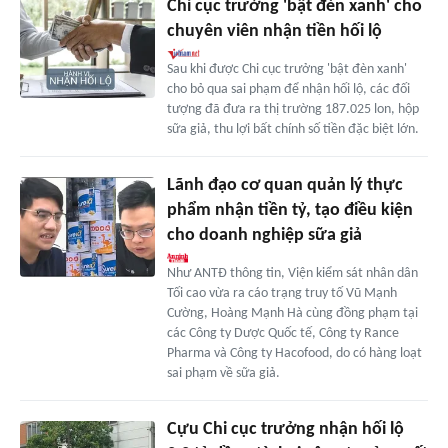
Chi cục trưởng 'bật đèn xanh' cho
chuyên viên nhận tiền hối lộ
Sau khi được Chi cục trưởng 'bật đèn xanh'
cho bỏ qua sai phạm để nhận hối lộ, các đối
tượng đã đưa ra thị trường 187.025 lon, hộp
sữa giả, thu lợi bất chính số tiền đặc biệt lớn.
Lãnh đạo cơ quan quản lý thực
phẩm nhận tiền tỷ, tạo điều kiện
cho doanh nghiệp sữa giả
Như ANTĐ thông tin, Viện kiểm sát nhân dân
Tối cao vừa ra cáo trạng truy tố Vũ Mạnh
Cường, Hoàng Mạnh Hà cùng đồng phạm tại
các Công ty Dược Quốc tế, Công ty Rance
Pharma và Công ty Hacofood, do có hàng loạt
sai phạm về sữa giả.
Cựu Chi cục trưởng nhận hối lộ