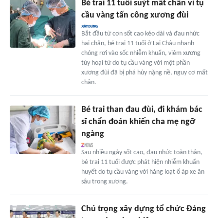
Bé trai 11 tuổi suýt mất chân vì tụ
cầu vàng tấn công xương đùi
Bắt đầu từ cơn sốt cao kéo dài và đau nhức
hai chân, bé trai 11 tuổi ở Lai Châu nhanh
chóng rơi vào sốc nhiễm khuẩn, viêm xương
tủy hoại tử do tụ cầu vàng với một phần
xương đùi đã bị phá hủy nặng nề, nguy cơ mất
chân.
Bé trai than đau đùi, đi khám bác
sĩ chẩn đoán khiến cha mẹ ngỡ
ngàng
Sau nhiều ngày sốt cao, đau nhức toàn thân,
bé trai 11 tuổi được phát hiện nhiễm khuẩn
huyết do tụ cầu vàng với hàng loạt ổ áp xe ăn
sâu trong xương.
Chú trọng xây dựng tổ chức Đảng