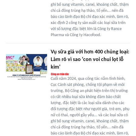
ghi bổ sung vitamin, canxi, khoáng chất, thậm
chí cả đông trùng hạ thảo, tổ yến... nên đã
báo cáo lãnh đạo Bộ chỉ đạo xác minh, làm rõ,
xác định 2 công ty sản xuất các loại sữa trên
với số lượng đặc biệt lớn là Công ty Rance
Pharma và Công ty Hacofood.
Vụ sữa giả với hơn 400 chủng loại:
Làm rõ vì sao 'con voi chui lọt lỗ
kim'
Cuối năm 2024, qua công tác nắm tình hình,
Cục Cảnh sát phòng, chống tội phạm về môi
trường, Bộ Công an phát hiện trên thị trường
có rất nhiều loại sữa không đảm bảo chất
lượng, đặc biệt là các loại sữa dành cho các
đối tượng đặc biệt như người già, trẻ em, phụ
nữ có thai, người gầy yếu... và các loại sữa có
ghi bổ sung vitamin, canxi, khoáng chất, thậm
chí cả đông trùng hạ thảo, tổ yến... nên đã
báo cáo lãnh đạo Bộ chỉ đạo xác minh, làm rõ,